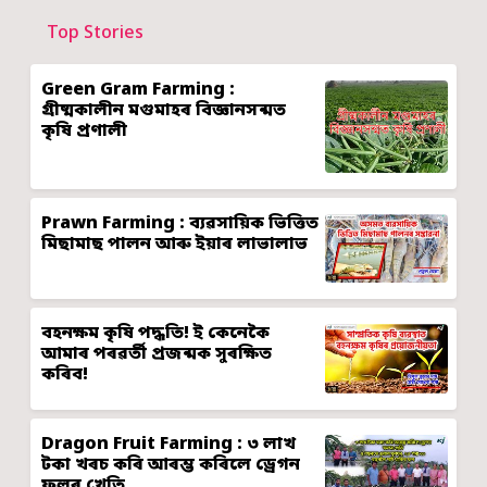
Top Stories
Green Gram Farming :
গ্ৰীষ্মকালীন মগুমাহৰ বিজ্ঞানসন্মত
কৃষি প্ৰণালী
Prawn Farming : ব্যৱসায়িক ভিত্তিত
মিছামাছ পালন আৰু ইয়াৰ লাভালাভ
বহনক্ষম কৃষি পদ্ধতি! ই কেনেকৈ
আমাৰ পৰৱৰ্তী প্ৰজন্মক সুৰক্ষিত
কৰিব!
Dragon Fruit Farming : ৩ লাখ
টকা খৰচ কৰি আৰম্ভ কৰিলে ড্ৰেগন
ফলৰ খেতি