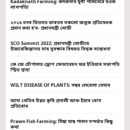
Kadaknath Farming: কদকনাথ মুৰ্গী পালনেৰে হওঁক
লাখপতি!
২০২৫ চনৰ ভিতৰত ভাৰতৰ সকলো জন্তুক প্ৰতিষেধক
প্ৰদান কৰা হ’ব- প্ৰধানমন্ত্ৰী মোডী
SCO Summit 2022: প্ৰধানমন্ত্ৰী মোডীয়ে
উজবেকিস্তানত সাৰ সুৰক্ষাৰ বিষয়ত বিশ্বক সম্বোধন!
কে জে চৌপালত ড্ৰোণ ফেডাৰেচন অৱ ইণ্ডিয়াৰ সভাপতি
স্মিত শ্বাহ!
WILT DISEASE OF PLANTS: গছৰ লেৰেলা বেমাৰ
আদা খেতিৰ উন্নত কৃষি প্রনালী আৰু ইয়াৰ ৰোগ
প্রতিৰোধ
Prawn Fish Farming: মিছা মাছ পালন সন্দৰ্ভত কিছু
কথা