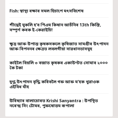
Fish: স্বাস্থ্য ৰক্ষাৰ সমল হিচাপে মৎসবিশেষ
শীঘ্ৰেই মুকলি হ’ব পিএম কিষান আচঁনিৰ 13th কিস্তি,
সম্পূৰ্ণ কৰক ই-কেৱাইচি!
ক্ষুদ্ৰ আৰু উপান্ত কৃষকসকলে কৃষিজাত সামগ্ৰীৰ উৎপাদন
আৰু বিপননৰ ক্ষেত্ৰত লবলগীয়া সাৱধানতাসমূহ
কাইলৈ বিয়লি ৩ বজাত কৃষকৰ একাউণ্টত সোমাব ২০০০
কৈ টকা
দুগ্ধ উৎপাদন বৃদ্ধি কৰিবলৈ গৰু আৰু ম'হক খুৱাওক
এইবিধ ঘাঁহ
উৰিষ্যাৰ বালাচোৰত Krishi Sanyantra : উপস্থিত
নৰেন্দ্ৰ সিং টোমৰ, পুৰুষোত্তম ৰূপালা