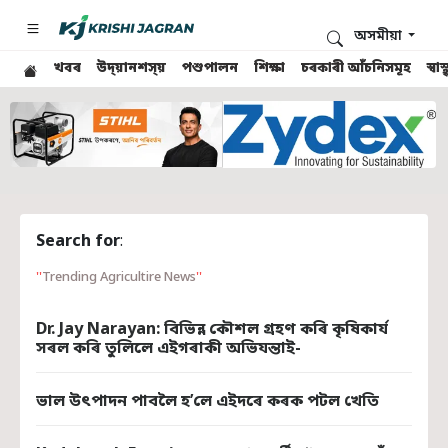
অসমীয়া
খবৰ
উদ্য়ানশস্য়
পশুপালন
শিক্ষা
চৰকাৰী আঁচনিসমূহ
স্ব
Search for
:
Trending Agricultire News
Dr. Jay Narayan: বিভিন্ন কৌশল গ্ৰহণ কৰি কৃষিকাৰ্য
সৰল কৰি তুলিলে এইগৰাকী অভিযন্তাই-
ভাল উৎপাদন পাবলৈ হ’লে এইদৰে কৰক পটল খেতি