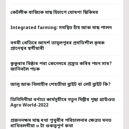
কেটলীক ৰাজ্যিক মাছ হিচাপে ঘোষণা ছিকিমৰ
Integrated farming: সমন্বিত হাঁহ আৰু মাছ পালন
বগৰী খেতিৰে আদৰ্শ তামুলপুৰৰ প্ৰগতিশীল কৃষক
প্ৰানেশ্বৰ স্বৰ্গীয়াৰী
কুকুৰাৰ বিষ্ঠাৰ পৰা কেনেদৰে প্ৰস্তুত কৰিব পচন সাৰ?
জানিবলৈ পঢ়ক
আলু আৰু বিলাহীৰ শেহতীয়া ব্লাইট বা লেট ব্লাইট কি?
তিনিদিনীয়া বৰ্ণাঢ্য কাৰ্যসূচীৰে নতুন দিল্লীৰ পুছা গ্ৰাউণ্ডত
Agro World-2022
প্ৰজননক্ষম মাছ ৰখা পুখুৰীৰ পৰিচালনাৰ ক্ষেত্ৰত মনত
ৰাখিবলগীয়া ৩ টা গুৰুত্বপূৰ্ণ কথা