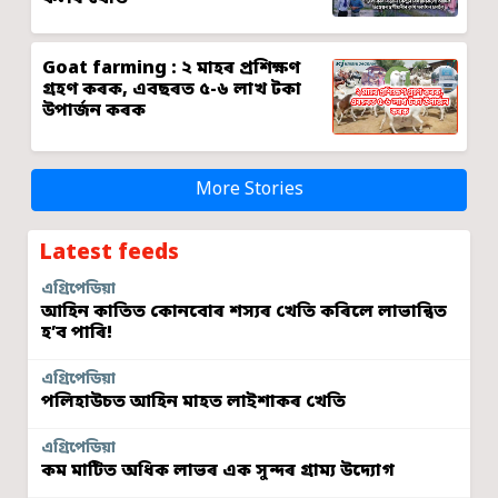
Goat farming : ২ মাহৰ প্ৰশিক্ষণ
গ্ৰহণ কৰক, এবছৰত ৫-৬ লাখ টকা
উপাৰ্জন কৰক
More Stories
Latest feeds
এগ্ৰিপেডিয়া
আহিন কাতিত কোনবোৰ শস্যৰ খেতি কৰিলে লাভান্বিত
হ’ব পাৰি!
এগ্ৰিপেডিয়া
পলিহাউচত আহিন মাহত লাইশাকৰ খেতি
এগ্ৰিপেডিয়া
কম মাটিত অধিক লাভৰ এক সুন্দৰ গ্ৰাম্য উদ্যোগ