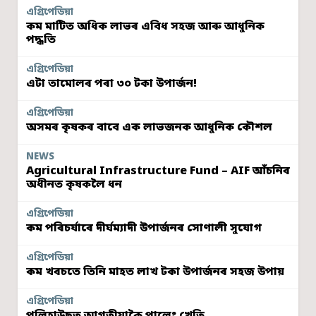
এগ্ৰিপেডিয়া
কম মাটিত অধিক লাভৰ এবিধ সহজ আৰু আধুনিক
পদ্ধতি
এগ্ৰিপেডিয়া
এটা তামোলৰ পৰা ৩০ টকা উপাৰ্জন!
এগ্ৰিপেডিয়া
অসমৰ কৃষকৰ বাবে এক লাভজনক আধুনিক কৌশল
NEWS
Agricultural Infrastructure Fund – AIF আঁচনিৰ
অধীনত কৃষকলৈ ধন
এগ্ৰিপেডিয়া
কম পৰিচৰ্যাৰে দীৰ্ঘম্যাদী উপাৰ্জনৰ সোণালী সুযোগ
এগ্ৰিপেডিয়া
কম খৰচতে তিনি মাহত লাখ টকা উপাৰ্জনৰ সহজ উপায়
এগ্ৰিপেডিয়া
পলিহাউছত আগতীয়াকৈ পালেং খেতি