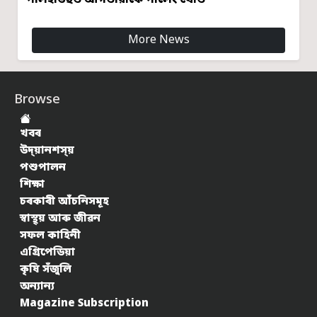
More News
Browse
খবৰ
উদ্য়ানশস্য়
পশুপালন
শিক্ষা
চৰকাৰী আঁচনিসমূহ
স্বাস্থ্য় আৰু জীৱন
সফল কাহিনী
এগ্ৰিপেডিয়া
কৃষি সঁজুলি
অন্যান্য
Magazine Subscription