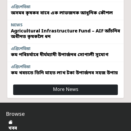
এগ্ৰিপেডিয়া
অসমৰ কৃষকৰ বাবে এক লাভজনক আধুনিক কৌশল
NEWS
Agricultural Infrastructure Fund – AIF আঁচনিৰ
অধীনত কৃষকলৈ ধন
এগ্ৰিপেডিয়া
কম পৰিচৰ্যাৰে দীৰ্ঘম্যাদী উপাৰ্জনৰ সোণালী সুযোগ
এগ্ৰিপেডিয়া
কম খৰচতে তিনি মাহত লাখ টকা উপাৰ্জনৰ সহজ উপায়
More News
Browse
খবৰ