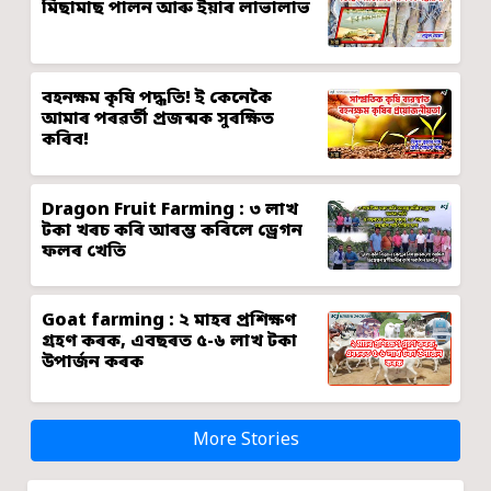
মিছামাছ পালন আৰু ইয়াৰ লাভালাভ
বহনক্ষম কৃষি পদ্ধতি! ই কেনেকৈ
আমাৰ পৰৱৰ্তী প্ৰজন্মক সুৰক্ষিত
কৰিব!
Dragon Fruit Farming : ৩ লাখ
টকা খৰচ কৰি আৰম্ভ কৰিলে ড্ৰেগন
ফলৰ খেতি
Goat farming : ২ মাহৰ প্ৰশিক্ষণ
গ্ৰহণ কৰক, এবছৰত ৫-৬ লাখ টকা
উপাৰ্জন কৰক
More Stories