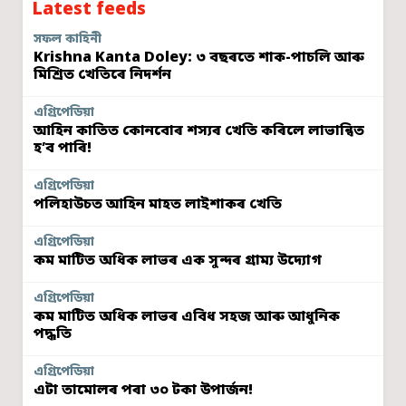
Latest feeds
সফল কাহিনী
Krishna Kanta Doley: ৩ বছৰতে শাক-পাচলি আৰু
মিশ্ৰিত খেতিৰে নিদৰ্শন
এগ্ৰিপেডিয়া
আহিন কাতিত কোনবোৰ শস্যৰ খেতি কৰিলে লাভান্বিত
হ’ব পাৰি!
এগ্ৰিপেডিয়া
পলিহাউচত আহিন মাহত লাইশাকৰ খেতি
এগ্ৰিপেডিয়া
কম মাটিত অধিক লাভৰ এক সুন্দৰ গ্ৰাম্য উদ্যোগ
এগ্ৰিপেডিয়া
কম মাটিত অধিক লাভৰ এবিধ সহজ আৰু আধুনিক
পদ্ধতি
এগ্ৰিপেডিয়া
এটা তামোলৰ পৰা ৩০ টকা উপাৰ্জন!