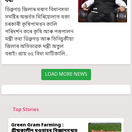
বৰা
ডিব্ৰুগড় জিলাৰ মৰাণ বিধানসভা
সমষ্টিৰ অন্তৰ্গত মিৰিহােলাত থকা
চৰকাৰী কৃষিপামখন কালি
পৰিদৰ্শন কৰে কৃষি আৰু পশুপালন
মন্ত্রী তথা ডিব্ৰুগড় আৰু তিনিচুকীয়া
জিলাৰ অভিভাৱক মন্ত্রী অতুল
বৰাই। প্রায় ৬৫ বিঘা মাটিকালি…
LOAD MORE NEWS
Top Stories
Green Gram Farming :
গ্ৰীষ্মকালীন মগুমাহৰ বিজ্ঞানসন্মত