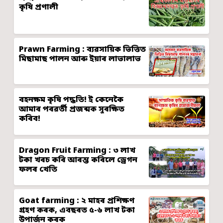
কৃষি প্ৰণালী
Prawn Farming : ব্যৱসায়িক ভিত্তিত
মিছামাছ পালন আৰু ইয়াৰ লাভালাভ
বহনক্ষম কৃষি পদ্ধতি! ই কেনেকৈ
আমাৰ পৰৱৰ্তী প্ৰজন্মক সুৰক্ষিত
কৰিব!
Dragon Fruit Farming : ৩ লাখ
টকা খৰচ কৰি আৰম্ভ কৰিলে ড্ৰেগন
ফলৰ খেতি
Goat farming : ২ মাহৰ প্ৰশিক্ষণ
গ্ৰহণ কৰক, এবছৰত ৫-৬ লাখ টকা
উপাৰ্জন কৰক