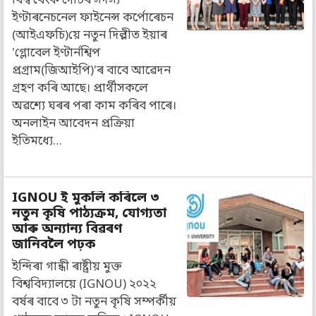
বিশ্ব বেংক গোটৰ সদস্য
আবেদন কৰক
ইণ্টাৰনেচনেল ফাইনেন্স কৰ্পোৰেচন
(আইএফচি)য়ে নতুন দিল্লীত ইয়াৰ
'গ্লোবেল ইণ্টাৰ্নশ্বিপ
প্ৰগ্ৰাম(জিআইপি)'ৰ বাবে আৱেদন
গ্ৰহণ কৰি আছে। প্ৰাৰ্থীসকলে
অৱশ্যে ঘৰৰ পৰা কাম কৰিব পাৰে।
অনলাইন আবেদন প্ৰক্ৰিয়া
ইতিমধ্যে…
IGNOU ই মুকলি কৰিলে ৩
নতুন কৃষি পাঠ্যক্ৰম, যোগ্যতা
আৰু অন্যান্য বিৱৰণ
জানিবলৈ পঢ়ক
ইন্দিৰা গান্ধী ৰাষ্ট্ৰীয় মুক্ত
বিশ্ববিদ্যালয়ে (IGNOU) ২০২২
বৰ্ষৰ বাবে ৩ টা নতুন কৃষি সম্পৰ্কীয়