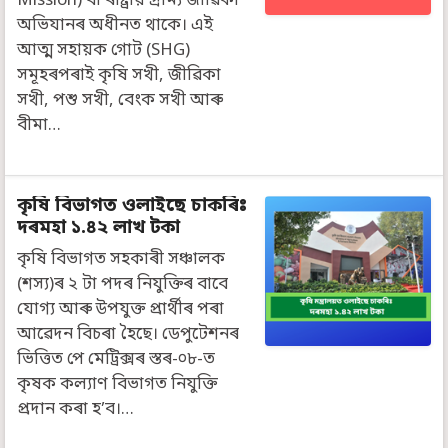
Mission) বা ৰাষ্ট্ৰীয় গ্ৰাম্য জীৱিকা
অভিযানৰ অধীনত থাকে। এই
আত্ম সহায়ক গোট (SHG)
সমূহৰপৰাই কৃষি সখী, জীৱিকা
সখী, পশু সখী, বেংক সখী আৰু
বীমা…
কৃষি বিভাগত ওলাইছে চাকৰিঃ
দৰমহা ১.৪২ লাখ টকা
কৃষি বিভাগত সহকাৰী সঞ্চালক
(শস্য)ৰ ২ টা পদৰ নিযুক্তিৰ বাবে
যোগ্য আৰু উপযুক্ত প্ৰাৰ্থীৰ পৰা
আৱেদন বিচৰা হৈছে। ডেপুটেশনৰ
ভিত্তিত পে মেট্ৰিক্সৰ স্তৰ-০৮-ত
কৃষক কল্যাণ বিভাগত নিযুক্তি
প্ৰদান কৰা হ’ব।…