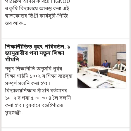
পাঠ্যক্ৰম আৰম্ভ কৰিছে । IGNOU
ৰ কৃষি বিদ্যালয়ে আৰম্ভ কৰা এই
স্নাতকোত্তৰ ডিগ্ৰী কাৰ্যসূচী-পিজি
স্তৰ আৰু…
শিক্ষানীতিত বৃহৎ পৰিবৰ্তন, ১
জানুৱাৰীৰ পৰা নতুন শিক্ষা
গাঁথনি
নতুন শিক্ষানীতি অনুসৰি পূৰ্বৰ
শিক্ষা গাঠনি ১০+২ ৰ শিক্ষা ব্যৱস্হা
সম্পূৰ্ণ সলনি কৰা হ’ব ।
বিদ্যালয়শিক্ষাৰ গাঁথনি বৰ্তমানৰ
১০+২ ৰ পৰা ৫+৩+৩+৪ লৈ সলনি
কৰা হ’ব । বুধবাৰে বঙাইগাঁৱত
মুখ্যমন্ত্ৰী…