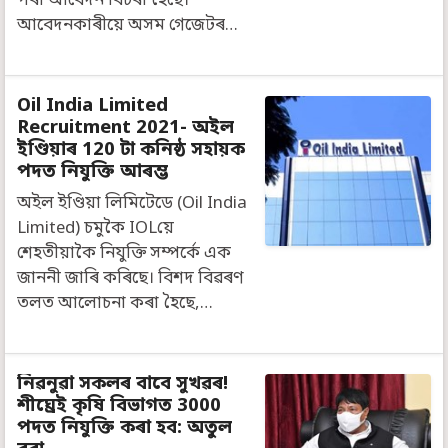
পৰা আবেদন বিচৰা হৈছে।
আবেদনকাৰীয়ে অসম গেজেটৰ…
Oil India Limited
Recruitment 2021- অইল
ইণ্ডিয়াৰ 120 টা কনিষ্ঠ সহায়ক
পদত নিযুক্তি আৰম্ভ
অইল ইণ্ডিয়া লিমিটেডে (Oil India
Limited) চমুকৈ IOLয়ে
শেহতীয়াকৈ নিযুক্তি সম্পৰ্কে এক
জাননী জাৰি কৰিছে। বিশদ বিৱৰণ
তলত আলোচনা কৰা হৈছে,…
নিৱনুৱা সকলৰ বাবে সুখৱৰ!
শীঘ্রেই কৃষি বিভাগত 3000
পদত নিযুক্তি কৰা হব: অতুল