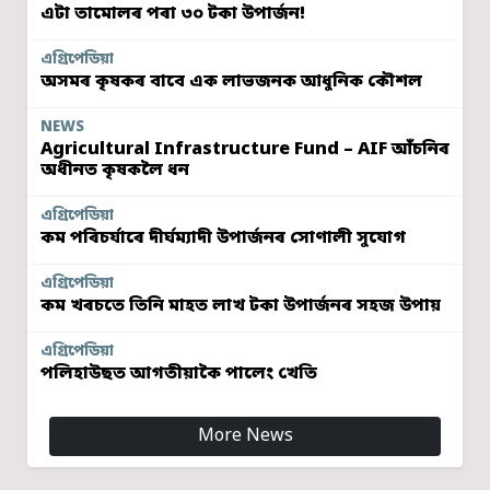
এটা তামোলৰ পৰা ৩০ টকা উপাৰ্জন!
এগ্ৰিপেডিয়া
অসমৰ কৃষকৰ বাবে এক লাভজনক আধুনিক কৌশল
NEWS
Agricultural Infrastructure Fund – AIF আঁচনিৰ
অধীনত কৃষকলৈ ধন
এগ্ৰিপেডিয়া
কম পৰিচৰ্যাৰে দীৰ্ঘম্যাদী উপাৰ্জনৰ সোণালী সুযোগ
এগ্ৰিপেডিয়া
কম খৰচতে তিনি মাহত লাখ টকা উপাৰ্জনৰ সহজ উপায়
এগ্ৰিপেডিয়া
পলিহাউছত আগতীয়াকৈ পালেং খেতি
More News