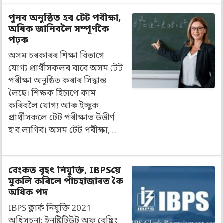
পুনৰ অনুষ্ঠিত হব টেট পৰীক্ষা,
অধিক জানিবলৈ সম্পূর্ণকৈ
পঢ়ক
অসম চৰকাৰৰ শিক্ষা বিভাগে
যোগ্য প্ৰাৰ্থীসকলৰ বাবে অসম টেট
পৰীক্ষা অনুষ্ঠিত কৰাৰ সিদ্ধান্ত
লৈছে। শিক্ষক হিচাপে কাম
কৰিবলৈ যোগ্য আৰু ইচ্ছুক
প্ৰাৰ্থীসকলে টেট পৰীক্ষাত উত্তীৰ্ণ
হ'ব লাগিব। অসম টেট পৰীক্ষা,…
বেংকত বৃহৎ নিযুক্তি, IBPSয়ে
মুকলি কৰিলে পাঁচহাজাৰত কৈ
অধিক পদ
IBPS ক্লাৰ্ক নিযুক্তি 2021
অধিসূচনা: ইনষ্টিটিউট অফ বেঙ্কিং