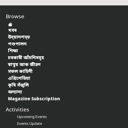
Browse
খবৰ
উদ্য়ানশস্য়
পশুপালন
শিক্ষা
চৰকাৰী আঁচনিসমূহ
স্বাস্থ্য় আৰু জীৱন
সফল কাহিনী
এগ্ৰিপেডিয়া
কৃষি সঁজুলি
অন্যান্য
Magazine Subscription
Activities
Upcoming Events
Events Update