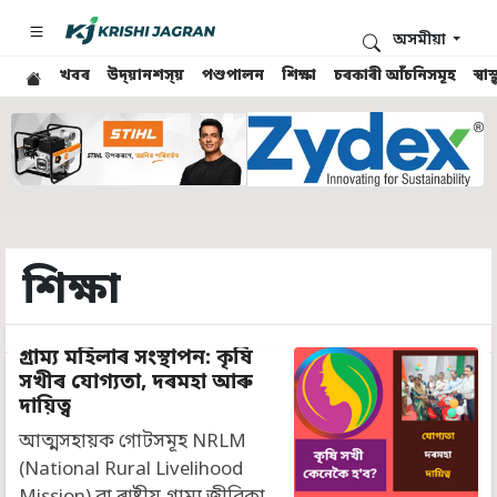
অসমীয়া
খবৰ
উদ্য়ানশস্য়
পশুপালন
শিক্ষা
চৰকাৰী আঁচনিসমূহ
স্ব
শিক্ষা
গ্ৰাম্য মহিলাৰ সংস্থাপন: কৃষি
সখীৰ যোগ্যতা, দৰমহা আৰু
দায়িত্ব
আত্মসহায়ক গোটসমূহ NRLM
(National Rural Livelihood