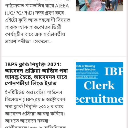
পাঠ্যক্ৰমত নামভৰ্তিৰ বাবে AIEEA
(UG/PG/PhD) নম্বৰ গ্ৰহণ কৰে ।
এইটো কৃষি আৰু সহযোগী বিষয়ত
স্নাতক আৰু স্নাতকোত্তৰ ডিগ্ৰী
কাৰ্যসূচীৰ বাবে এক সৰ্বভাৰতীয়
প্ৰৱেশ পৰীক্ষা । সকলো…
IBPS ক্লাৰ্ক নিযুক্তি 2021:
আবেদন প্ৰক্ৰিয়া আজিৰ পৰা
আৰম্ভ হৈছে, আবেদনৰ যাবে
পোনপটীয়া লিংক ইয়াত
ইনষ্টিটিউট অৱ বেঙ্কিং পাৰ্চনেল
চিলেক্সন (IBPS)য়ে ৮ অক্টোবৰৰ
পৰা ক্লাৰ্ক নিযুক্তি ২০২১ ৰ বাবে
আবেদন প্ৰক্ৰিয়া আৰম্ভ কৰিছে।
আগতে আবেদন নকৰা