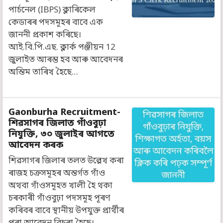
পাৰ্চনেল (IBPS) ক্লাৰিকেল
কেডাৰৰ পদসমূহৰ বাবে এক
জাননী প্ৰকাশ কৰিছে।
আই.বি.পি.এছ. ক্লাৰ্ক পঞ্জীয়ন 12
জুলাইত আৰম্ভ হব আৰু আবেদনৰ
অন্তিম তাৰিখ হৈছে…
Gaonburha Recruitment-
শিৱসাগৰ জিলাত গাঁওবুঢ়া
নিযুক্তি, ৩০ জুলাইৰ আগতে
আবেদন কৰক
শিৱসাগৰ জিলাৰ তলত উল্লেখ কৰা
ৰাজহ চক্ৰসমূহৰ অন্তৰ্গত গাঁও
অথবা গাঁওসমূহত খালী হৈ থকা
চৰকাৰী গাঁওবুঢ়া পদসমূহ পূৰণ
কৰিবৰ বাবে স্থানীয় উপযুক্ত প্রার্থীৰ