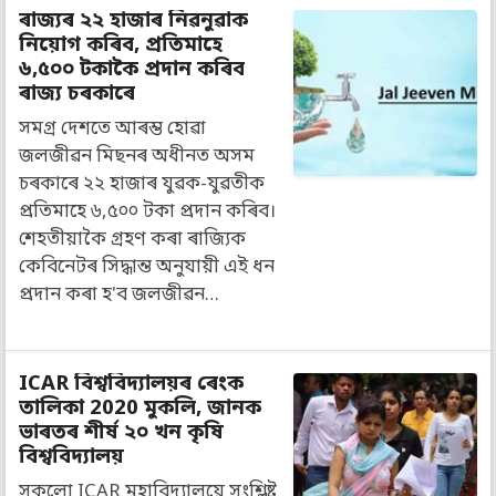
ৰাজ্যৰ ২২ হাজাৰ নিৱনুৱাক
নিয়োগ কৰিব, প্ৰতিমাহে
৬,৫০০ টকাকৈ প্ৰদান কৰিব
ৰাজ্য চৰকাৰে
সমগ্র দেশতে আৰম্ভ হোৱা
জলজীৱন মিছনৰ অধীনত অসম
চৰকাৰে ২২ হাজাৰ যুৱক-যুৱতীক
প্ৰতিমাহে ৬,৫০০ টকা প্ৰদান কৰিব।
শেহতীয়াকৈ গ্রহণ কৰা ৰাজ্যিক
কেবিনেটৰ সিদ্ধান্ত অনুযায়ী এই ধন
প্ৰদান কৰা হ'ব জলজীৱন…
ICAR বিশ্ববিদ্যালয়ৰ ৰেংক
তালিকা 2020 মুকলি, জানক
ভাৰতৰ শীৰ্ষ ২০ খন কৃষি
বিশ্ববিদ্যালয়
সকলো ICAR মহাবিদ্যালয়ে সংশ্লিষ্ট