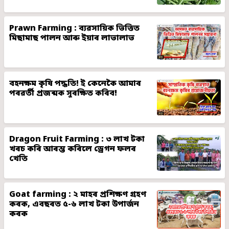
Prawn Farming : ব্যৱসায়িক ভিত্তিত
মিছামাছ পালন আৰু ইয়াৰ লাভালাভ
বহনক্ষম কৃষি পদ্ধতি! ই কেনেকৈ আমাৰ
পৰৱৰ্তী প্ৰজন্মক সুৰক্ষিত কৰিব!
Dragon Fruit Farming : ৩ লাখ টকা
খৰচ কৰি আৰম্ভ কৰিলে ড্ৰেগন ফলৰ
খেতি
Goat farming : ২ মাহৰ প্ৰশিক্ষণ গ্ৰহণ
কৰক, এবছৰত ৫-৬ লাখ টকা উপাৰ্জন
কৰক