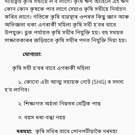
দায়িত্বও কৃষি সখীয়ে ল’ব লাগে। কৃষি ঋণ আহিলে এই ঋণ
কোন কোন কৃষকে পাব লাগে সেয়াও কৃষি সখীয়ে নিৰ্বাচন
কৰিব লাগে। গতিকে কৃষি ব্যৱস্থাৰ ওপৰত কিছু জ্ঞান আৰু
অভিজ্ঞতা থকা এগৰাকী মহিলা কৃষি সখী হ’বৰ বাবে
উপযুক্ত। ব্লক পৰ্যায়ত কৃষি সখীৰ নিযুক্তি হয়। বহু সময়ত
সাক্ষাতকাৰৰ জড়িয়তে কৃষি সখীৰ পদত নিযুক্তি দিয়া হয়।
যোগ্যতা
:
কৃষি সখী হ’বৰ বাবে এগৰাকী মহিলা
১. কোনো এটা আত্ম সহায়ক গোট (SHG) ৰ সদস্য
হ’ব লাগিব।
২. শিক্ষাগত অৰ্হতা নিম্নতম মেট্ৰিক পাছ
৩. বয়স ধৰা-বন্ধা নহয়
দৰমহা
:
কৃষি সখিৰ বাবে পোনপটীয়াকৈ দৰমহা