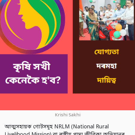
Krishi Sakhi
আত্মসহায়ক গোটসমূহ NRLM (National Rural
Livelihood Mission) বা ৰাষ্ট্ৰীয় গ্ৰাম্য জীৱিকা অভিযানৰ