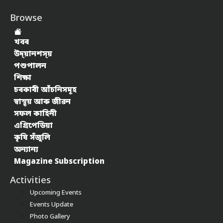
Browse
খবৰ
উদ্য়ানশস্য়
পশুপালন
শিক্ষা
চৰকাৰী আঁচনিসমূহ
স্বাস্থ্য় আৰু জীৱন
সফল কাহিনী
এগ্ৰিপেডিয়া
কৃষি সঁজুলি
অন্যান্য
Magazine Subscription
Activities
Upcoming Events
Events Update
Photo Gallery