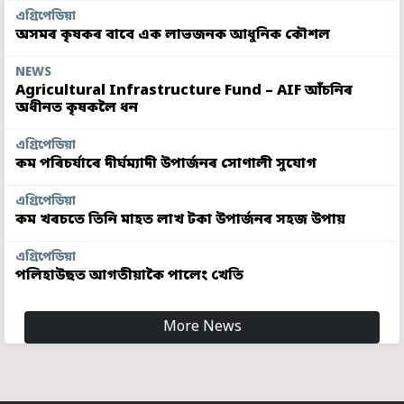
এগ্ৰিপেডিয়া
অসমৰ কৃষকৰ বাবে এক লাভজনক আধুনিক কৌশল
NEWS
Agricultural Infrastructure Fund – AIF আঁচনিৰ
অধীনত কৃষকলৈ ধন
এগ্ৰিপেডিয়া
কম পৰিচৰ্যাৰে দীৰ্ঘম্যাদী উপাৰ্জনৰ সোণালী সুযোগ
এগ্ৰিপেডিয়া
কম খৰচতে তিনি মাহত লাখ টকা উপাৰ্জনৰ সহজ উপায়
এগ্ৰিপেডিয়া
পলিহাউছত আগতীয়াকৈ পালেং খেতি
More News