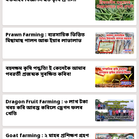
মগুমাহৰ বিজ্ঞানসন্মত কৃষি প্ৰণালী
Prawn Farming : ব্যৱসায়িক ভিত্তিত
মিছামাছ পালন আৰু ইয়াৰ লাভালাভ
বহনক্ষম কৃষি পদ্ধতি! ই কেনেকৈ আমাৰ
পৰৱৰ্তী প্ৰজন্মক সুৰক্ষিত কৰিব!
Dragon Fruit Farming : ৩ লাখ টকা
খৰচ কৰি আৰম্ভ কৰিলে ড্ৰেগন ফলৰ
খেতি
Goat farming : ২ মাহৰ প্ৰশিক্ষণ গ্ৰহণ