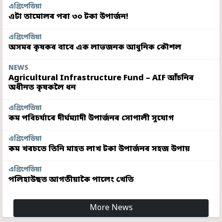
এগ্ৰিপেডিয়া
এটা তামোলৰ পৰা ৩০ টকা উপাৰ্জন!
এগ্ৰিপেডিয়া
অসমৰ কৃষকৰ বাবে এক লাভজনক আধুনিক কৌশল
NEWS
Agricultural Infrastructure Fund – AIF আঁচনিৰ
অধীনত কৃষকলৈ ধন
এগ্ৰিপেডিয়া
কম পৰিচৰ্যাৰে দীৰ্ঘম্যাদী উপাৰ্জনৰ সোণালী সুযোগ
এগ্ৰিপেডিয়া
কম খৰচতে তিনি মাহত লাখ টকা উপাৰ্জনৰ সহজ উপায়
এগ্ৰিপেডিয়া
পলিহাউছত আগতীয়াকৈ পালেং খেতি
More News