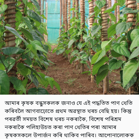
আমাৰ কৃষক বন্ধুসকলক জনাও যে এই পদ্ধতিত পাণ খেতি
কৰিবলৈ আগবাঢ়োতে প্ৰথম অৱস্থাত খৰচ বেছি হয়। কিন্তু
পৰৱৰ্তী সময়ত বিশেষ খৰচ নকৰাকৈ, বিশেষ পৰিশ্ৰম
নকৰাকৈ পলিহাউচত কৰা পাণ খেতিৰ পৰা আমাৰ
কৃষকসকলে উপাৰ্জন কৰি থাকিব পাৰিব। আপোনালোকক