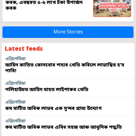
কৰক, এবছৰত ৫-৬ লাখ টকা উপাৰ্জন
কৰক
More Stories
Latest feeds
এগ্ৰিপেডিয়া
আহিন কাতিত কোনবোৰ শস্যৰ খেতি কৰিলে লাভান্বিত হ’ব
পাৰি!
এগ্ৰিপেডিয়া
পলিহাউচত আহিন মাহত লাইশাকৰ খেতি
এগ্ৰিপেডিয়া
কম মাটিত অধিক লাভৰ এক সুন্দৰ গ্ৰাম্য উদ্যোগ
এগ্ৰিপেডিয়া
কম মাটিত অধিক লাভৰ এবিধ সহজ আৰু আধুনিক পদ্ধতি