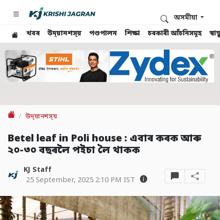
অসমীয়া
খবৰ
উদ্য়ানশস্য়
পশুপালন
শিক্ষা
চৰকাৰী আঁচনিসমূহ
স্ব
উদ্য়ানশস্য়
Betel leaf in Poli house : এবাৰ কৰক আৰু
২০-৩০ বছৰলৈ পইচা লৈ থাকক
KJ Staff
25 September, 2025 2:10 PM IST