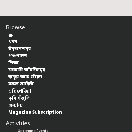
Browse
খবৰ
উদ্য়ানশস্য়
পশুপালন
শিক্ষা
চৰকাৰী আঁচনিসমূহ
স্বাস্থ্য় আৰু জীৱন
সফল কাহিনী
এগ্ৰিপেডিয়া
কৃষি সঁজুলি
অন্যান্য
Magazine Subscription
Activities
Upcoming Events