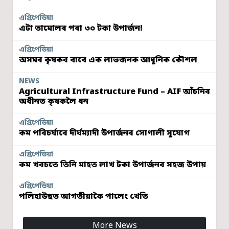
এগ্ৰিপেডিয়া
এটা তামোলৰ পৰা ৩০ টকা উপাৰ্জন!
এগ্ৰিপেডিয়া
অসমৰ কৃষকৰ বাবে এক লাভজনক আধুনিক কৌশল
NEWS
Agricultural Infrastructure Fund – AIF আঁচনিৰ
অধীনত কৃষকলৈ ধন
এগ্ৰিপেডিয়া
কম পৰিচৰ্যাৰে দীৰ্ঘম্যাদী উপাৰ্জনৰ সোণালী সুযোগ
এগ্ৰিপেডিয়া
কম খৰচতে তিনি মাহত লাখ টকা উপাৰ্জনৰ সহজ উপায়
এগ্ৰিপেডিয়া
পলিহাউছত আগতীয়াকৈ পালেং খেতি
More News