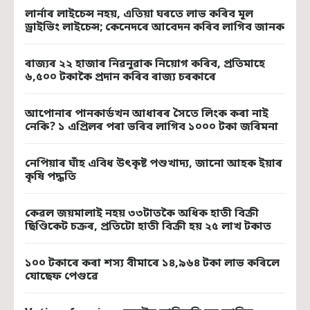
লাৰ্নাৰ লাইচেন্স নহয়, এতিয়া ঘৰতে লাভ কৰিব মূল
ড্রাইভিং লাইচেন্স; কেনেদৰে আবেদন কৰিব লাগিব জানক
ৰাজ্যৰ ২২ হাজাৰ নিৱনুৱাক নিয়োগ কৰিব, প্ৰতিমাহে
৬,৫০০ টকাকৈ প্ৰদান কৰিব ৰাজ্য চৰকাৰে
আপোনাৰ পানকার্ডখন আধাৰৰ সৈতে লিংক কৰা নাই
নেকি? ১ এপ্ৰিলৰ পৰা ভৰিব লাগিব ১০০০ টকা জৰিমনা
নেপিয়াৰ ঘাঁহ এবিধ উৎকৃষ্ট পশুখাদ্য, জানো আহক ইয়াৰ
কৃষি পদ্ধতি
কেৱল জয়মালাই নহয় ৩৩টাতকৈ অধিক হাতী বিক্ৰী
ছিণ্ডিকেট চক্ৰৰ, প্ৰতিটো হাতী বিক্ৰী হয় ২৫ লাখ টকাত
১০০ টকাৰে কৰা শস্য বীমাৰে ১৪,৯৬৪ টকা লাভ কৰিলে
যোছেফ পেগুৱে