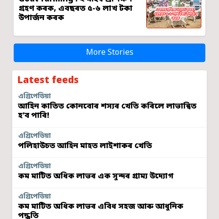
গ্ৰহণ কৰক, এবছৰত ৫-৬ লাখ টকা
উপাৰ্জন কৰক
More Stories
Latest feeds
এগ্ৰিপেডিয়া
আহিন কাতিত কোনবোৰ শস্যৰ খেতি কৰিলে লাভান্বিত
হ’ব পাৰি!
এগ্ৰিপেডিয়া
পলিহাউচত আহিন মাহত লাইশাকৰ খেতি
এগ্ৰিপেডিয়া
কম মাটিত অধিক লাভৰ এক সুন্দৰ গ্ৰাম্য উদ্যোগ
এগ্ৰিপেডিয়া
কম মাটিত অধিক লাভৰ এবিধ সহজ আৰু আধুনিক
পদ্ধতি