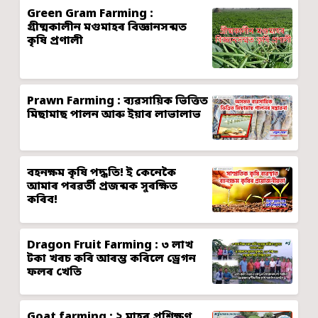
Green Gram Farming :
গ্ৰীষ্মকালীন মগুমাহৰ বিজ্ঞানসন্মত
কৃষি প্ৰণালী
Prawn Farming : ব্যৱসায়িক ভিত্তিত
মিছামাছ পালন আৰু ইয়াৰ লাভালাভ
বহনক্ষম কৃষি পদ্ধতি! ই কেনেকৈ
আমাৰ পৰৱৰ্তী প্ৰজন্মক সুৰক্ষিত
কৰিব!
Dragon Fruit Farming : ৩ লাখ
টকা খৰচ কৰি আৰম্ভ কৰিলে ড্ৰেগন
ফলৰ খেতি
Goat farming : ২ মাহৰ প্ৰশিক্ষণ