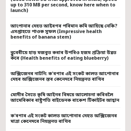
up to 310 MB per second, know here when to
launch)
আপোনাৰ দেহত আইৰণৰ পৰিমান কমি আহিছে নেকি?
এসপ্তাহতে পাওক সুফল (Impressive health
benefits of banana stem)
ব্লুবেৰীয়ে হাড় মজবুত কৰাৰ উপৰিও হজম প্রক্রিয়া উন্নত
কৰে (Health benefits of eating blueberry)
অক্সিজেনৰ নাটনি: ক'ৰণাৰ এই সংকট কালত আপোনাৰ
দেহৰ অক্সিজেনৰ স্তৰ কেনেদৰে নিয়ন্ত্রনত ৰাখিব
মােদীৰ সৈতে কৃষি আইনৰ বিষয়ে আলােচনা কৰিবলৈ
আমেৰিকাৰ ৰাষ্ট্রপতি বাইডেনক ৰাকেশ টিকাইটৰ আহ্বান
ক'ৰণাৰ এই সংকট কালত আপোনাৰ দেহত অক্সিজেনৰ
মাত্রা কেনেদৰে নিয়ন্ত্রনত ৰাখিব