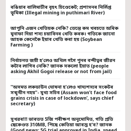
ৰঙিয়াৰ বালিমাটীৰ বৃহৎ চিণ্ডেকেট; প্রশাসনৰ নির্লিপ্ত
ভূমিকা (Illegal mining in puthimari River)
আপুনি এজন খেতিয়ক নেকি? তেন্তে কম খৰচতে অধিক
মুনাফা দিয়া শস্য চয়াবিনৰ খেতি কৰক। গতিকে জানো
আহক কেনেকৈ ইয়াৰ খেতি কৰা হয় (Soybean
Farming )
নির্বাচনত জয়ী হ'লেও অখিল গগৈ পুনৰ বন্দীত্বৰ জীৱন
কটাব লাগিব নেকি? জানক সকলো ইয়াত (people
asking Akhil Gogoi release or not from jail)
''অসমত লকডাউন ঘোষনা হ'লেও খাদ্যশস্যৰ সংকটৰ
সন্মুখীন নহয়"- মুখ্য সচিব (Assam won’t face food
grains crisis in case of lockdown’, says chief
secretary)
সুখৱৰ!!! ভাৰতত 5জি পৰীক্ষণ অনুমোদিত, গতি প্ৰতি
ছেকেণ্ডত 310MB, পিছে কেতিয়া আৰম্ভ হ'ব? জানক
(Good news: 5G trial approved in India, speed