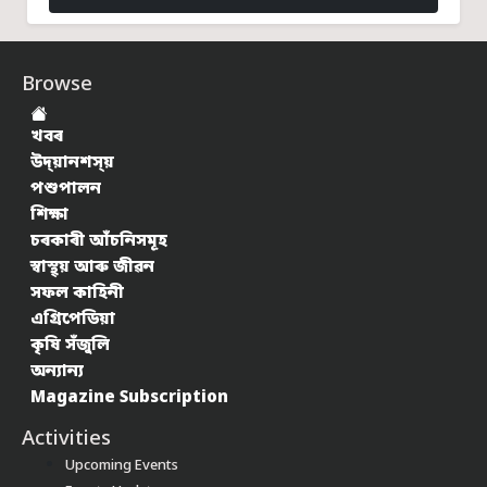
Browse
খবৰ
উদ্য়ানশস্য়
পশুপালন
শিক্ষা
চৰকাৰী আঁচনিসমূহ
স্বাস্থ্য় আৰু জীৱন
সফল কাহিনী
এগ্ৰিপেডিয়া
কৃষি সঁজুলি
অন্যান্য
Magazine Subscription
Activities
Upcoming Events