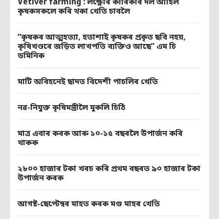
Vetiver farming : লক্ষ্ণৌৰ কাৰিকৰি দল আহিল
কৃষকসকলে কৰি থকা খেতি চাবলৈ
“কৃষকৰ আত্মহত্যা, হতাশাই কৃষকৰ প্ৰকৃত ছবি নহয়,
কৃষিখণ্ডৰে জড়িত লাখপতি ব্যক্তিও আছে” এম চি
ডমিনিক
মাটি অবিহনেই ছাদত বিদেশী পাচলিৰ খেতি
নৱ-নিযুক্ত কৃষিমন্ত্ৰীলৈ মুকলি চিঠি
মাত্ৰ এবাৰ কৰক আৰু ১০-১৫ বছৰলৈ উপাৰ্জন কৰি
থাকক
২৮০০ হাজাৰ টকা খৰচ কৰি প্ৰথম বছৰত ৯০ হাজাৰ টকা
উপাৰ্জন কৰক
আগষ্ট-ছেপ্টেম্বৰ মাহত কৰক মগু মাহৰ খেতি