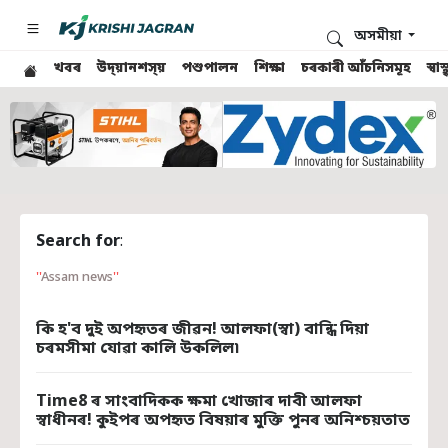
অসমীয়া
খবৰ
উদ্য়ানশস্য়
পশুপালন
শিক্ষা
চৰকাৰী আঁচনিসমূহ
স্ব
Search for
:
Assam news
কি হ'ব দুই অপহৃতৰ জীৱন! আলফা(স্বা) বান্ধি দিয়া
চৰমসীমা যোৱা কালি উকলিল৷
Time8 ৰ সাংবাদিকক ক্ষমা খোজাৰ দাবী আলফা
স্বাধীনৰ! কুইপৰ অপহৃত বিষয়াৰ মুক্তি পুনৰ অনিশ্চয়তাত