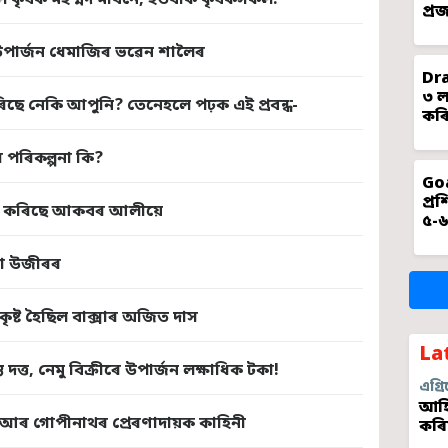
ৰিলে কৃষক মহম্মদ মবিনে, হতবাক কৃষকসকল!
প্ৰ
পাৰ্জন ধেমাজিৰ ভৱেন শালৈৰ
Dra
৩ ল
িছে নেকি আপুনি? তেনেহলে পঢ়ক এই প্ৰবন্ধ-
কৰি
পৰিকল্পনা কি?
Goa
প্ৰ
েতি কৰিছে আকবৰ আলীয়ে
৫-৬
িতা উজীৰৰ
ষ্ট হৈছিল বাক্সাৰ অজিত দাস
La
দত্ত, নেমু বিক্ৰীৰে উপাৰ্জন লক্ষাধিক টকা!
এগ্ৰি
আহি
জিআৰ গোপীনাথৰ প্ৰেৰণাদায়ক কাহিনী
কৰি