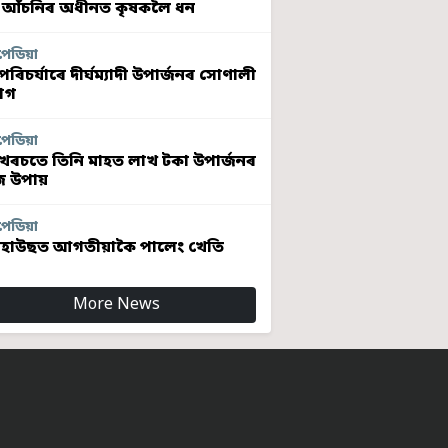
 আঁচনিৰ অধীনত কৃষকলৈ ধন
পেডিয়া
ৰিচৰ্যাৰে দীৰ্ঘম্যাদী উপাৰ্জনৰ সোণালী
োগ
পেডিয়া
খৰচতে তিনি মাহত লাখ টকা উপাৰ্জনৰ
 উপায়
পেডিয়া
হাউছত আগতীয়াকৈ পালেং খেতি
More News