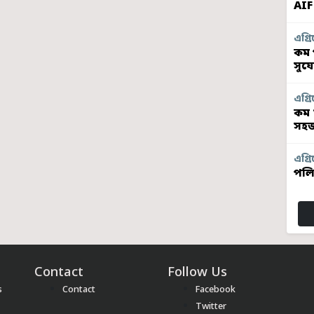
AIF
এগ্ৰি
কম প
সুয
এগ্ৰি
কম 
সহজ
এগ্ৰি
পলি
Contact
Follow Us
s
Contact
Facebook
Twitter