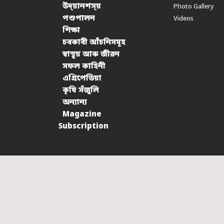
উদ্য়ানশস্য়
Photo Gallery
পশুপালন
Videos
শিক্ষা
চৰকাৰী আঁচনিসমূহ
স্বাস্থ্য় আৰু জীৱন
সফল কাহিনী
এগ্ৰিপেডিয়া
কৃষি সঁজুলি
অন্যান্য
Magazine
Subscription