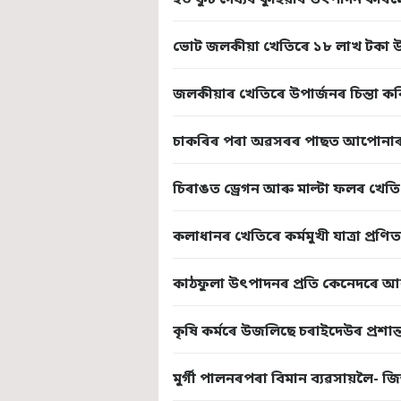
২৩ ফুট দৈৰ্ঘ্যৰ কুঁহিয়াৰ উৎপাদন ক
ভোট জলকীয়া খেতিৰে ১৮ লাখ টকা উ
জলকীয়াৰ খেতিৰে উপাৰ্জনৰ চিন্তা কৰ
চাকৰিৰ পৰা অৱসৰৰ পাছত আপোনাৰ 
চিৰাঙত ড্ৰেগন আৰু মাল্টা ফলৰ খ
কলাধানৰ খেতিৰে কৰ্মমুখী যাত্ৰা প্ৰণ
কাঠফুলা উৎপাদনৰ প্ৰতি কেনেদৰে আকৃ
কৃষি কৰ্মৰে উজলিছে চৰাইদেউৰ প্ৰশান্ত 
মুৰ্গী পালনৰপৰা বিমান ব্যৱসায়লৈ- 