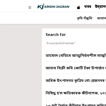
খবৰ
উদ্য়ান
কৃষি সঁজুলি
অন্যান্
Search for
:
A successful Farmer
তামোল খেতিৰে আত্মনিৰ্ভৰশীল মাজু
আচাৰ বিক্ৰী কৰি কোটি টকা উপাৰ্জন
অধিক উৎপাদনত কৃত্ৰিম গো-প্ৰজনন
নিষিদ্ধ হ’ল ক্ষতিকাৰক কীটনাশক, ২০