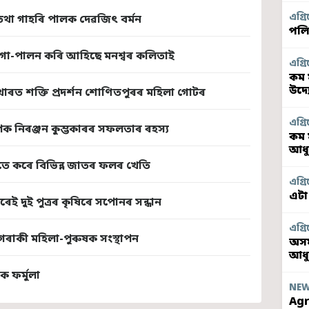
এগ্ৰি
তথা গাহৰি পালক দেৱজিৎ বৰ্মন
পলি
 গো-পালন কৰি আহিছে মনশ্বৰ কলিতাই
এগ্ৰি
কম 
উদ্
ৰত শক্তি প্ৰদৰ্শন শোণিতপুৰৰ মহিলা গোটৰ
এগ্ৰি
ৰাপক নিৰঞ্জন কুম্ভকাৰৰ সফলতাৰ ৰহস্য
কম 
আধু
ে কৰে বিভিন্ন জাতৰ ফলৰ খেতি
এগ্ৰি
এটা
েই দুই পুত্ৰৰ কৃষিৰে সপোনৰ সন্ধান
এগ্ৰি
গৰাকী মহিলা-পুৰুষক সংস্থাপন
অসম
আধ
ক ফৰ্মুলা
NE
Agr