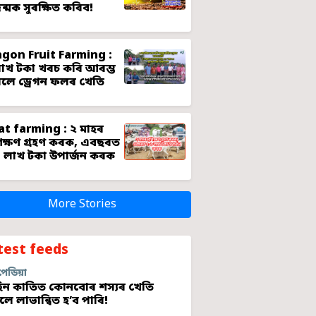
জন্মক সুৰক্ষিত কৰিব!
gon Fruit Farming :
াখ টকা খৰচ কৰি আৰম্ভ
লে ড্ৰেগন ফলৰ খেতি
t farming : ২ মাহৰ
শিক্ষণ গ্ৰহণ কৰক, এবছৰত
 লাখ টকা উপাৰ্জন কৰক
More Stories
test feeds
পেডিয়া
ন কাতিত কোনবোৰ শস্যৰ খেতি
লে লাভান্বিত হ’ব পাৰি!