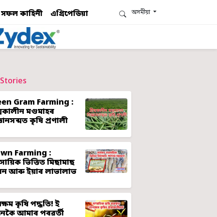
অসমীয়া
সফল কাহিনী
এগ্ৰিপেডিয়া
Stories
een Gram Farming :
ীষ্মকালীন মগুমাহৰ
্ঞানসন্মত কৃষি প্ৰণালী
awn Farming :
ৱসায়িক ভিত্তিত মিছামাছ
লন আৰু ইয়াৰ লাভালাভ
ক্ষম কৃষি পদ্ধতি! ই
েকৈ আমাৰ পৰৱৰ্তী