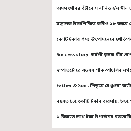
অসম গৌৰৱ বঁটাৰে সন্মানিত হ’ল মীন 
সন্তানক উচ্চশিক্ষিত কৰিও ২৮ বছৰে
কোটি টকাৰ শস্য উৎপাদনেৰে খেতিপথা
Success story: কৰ্মশ্ৰী কৃষক বঁটা প্
দম্পতিটোৱে বতৰৰ শাক-পাচলিৰ লগত
Father & Son : পিতৃয়ে দেখুওৱা বাটেৰ
বছৰত ১.৫ কোটি টকাৰ ব্যৱসায়, ১২৫ 
১ বিঘাতে লাখ টকা উপাৰ্জনৰ ব্যৱসায়ি