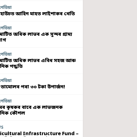
পেডিয়া
হাউচত আহিন মাহত লাইশাকৰ খেতি
পেডিয়া
মাটিত অধিক লাভৰ এক সুন্দৰ গ্ৰাম্য
যোগ
পেডিয়া
মাটিত অধিক লাভৰ এবিধ সহজ আৰু
নিক পদ্ধতি
পেডিয়া
 তামোলৰ পৰা ৩০ টকা উপাৰ্জন!
পেডিয়া
ৰ কৃষকৰ বাবে এক লাভজনক
ুনিক কৌশল
WS
icultural Infrastructure Fund –