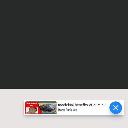
medicinal benefits of cumin :
জিৰাৰ ঔষধি গুণ