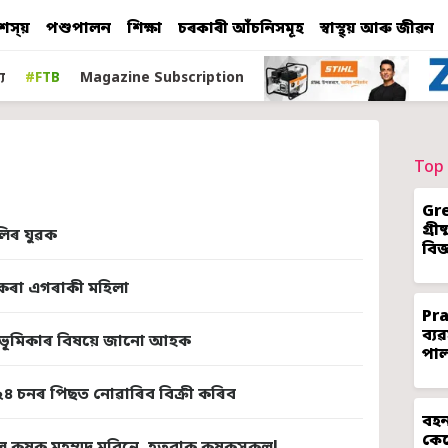
শস্য়
পশুপালন
শিক্ষা
চৰকাৰী আঁচনিসমূহ
স্বাস্থ্য় আৰু জীৱন
য
#FTB
Magazine Subscription
Top 
Gr
গ্ৰ
লিৰ যুৱক
বিজ
 কৰা এগৰাকী মহিলা
Pr
ব্য
ৰ ভূমিকাৰ বিষয়ে জানো আহক
পা
২৪ চনৰ পিছত নোৱাৰিব বিক্ৰী কৰিব
বহন
কেন