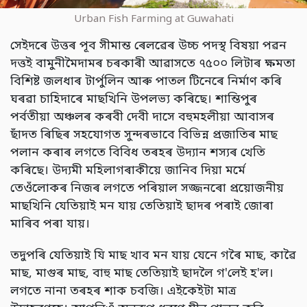
Urban Fish Farming at Guwahati
সেইদৰে উত্তৰ পূব সীমান্ত ৰেলৱেৰ উচ্চ পদস্থ বিষয়া পৱন
দত্তই বামুনীমৈদামৰ চৰকাৰী আৱাসতে ৭৫০০ লিটাৰ ক্ষমতা
বিশিষ্ট জলধাৰ টাৰ্পুলিন আৰু পাতল টিনেৰে নিৰ্মাণ কৰি
ঘৰৱা চাহিদাৰে মাছখিনি উপলভ্য কৰিছে। শান্তিপুৰ
পৰ্বতীয়া অঞ্চলৰ কৰবী দেবী দাসে বহুমহলীয়া আবাসৰ
ছাঁদত ৰিছিৰ সহযোগত সুন্দৰভাবে বিভিন্ন প্ৰজাতিৰ মাছ
পলান কৰাৰ লগতে বিবিধ তৰহৰ উদ্যান শস্যৰ খেতি
কৰিছে। উদ্যমী মহিলাগৰাকীয়ে জানিব দিয়া মৰ্মে
তেওঁলোকৰ নিজৰ লগতে পৰিয়াল সজ্জনৰো প্রয়োজনীয়
মাছখিনি যেতিয়াই মন যায় তেতিয়াই ছাদৰ পৰাই জোৰা
মাৰিব পৰা যায়।
তদুপৰি যেতিয়াই যি মাছ খাব মন যায় যেনে গৰৈ মাছ, কাৱৈ
মাছ, মাগুৰ মাছ, বাহু মাছ তেতিয়াই ছাদলৈ গ'লেই হ'ল।
লগতে নানা তৰহৰ শাক চবজি। এইকেইটা মাত্ৰ