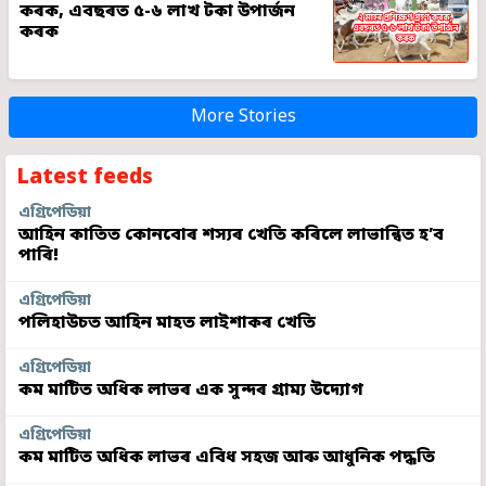
কৰক, এবছৰত ৫-৬ লাখ টকা উপাৰ্জন
কৰক
More Stories
Latest feeds
এগ্ৰিপেডিয়া
আহিন কাতিত কোনবোৰ শস্যৰ খেতি কৰিলে লাভান্বিত হ’ব
পাৰি!
এগ্ৰিপেডিয়া
পলিহাউচত আহিন মাহত লাইশাকৰ খেতি
এগ্ৰিপেডিয়া
কম মাটিত অধিক লাভৰ এক সুন্দৰ গ্ৰাম্য উদ্যোগ
এগ্ৰিপেডিয়া
কম মাটিত অধিক লাভৰ এবিধ সহজ আৰু আধুনিক পদ্ধতি