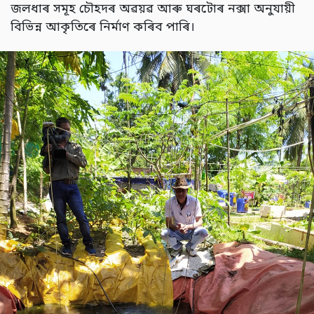
জলধাৰ সমূহ চৌহদৰ অৱয়ৱ আৰু ঘৰটোৰ নক্সা অনুযায়ী
বিভিন্ন আকৃতিৰে নিৰ্মাণ কৰিব পাৰি।