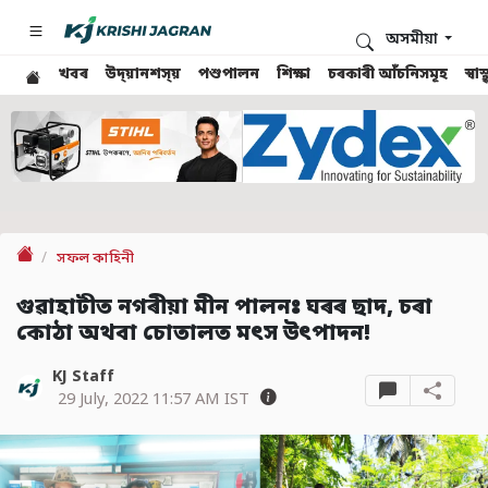
অসমীয়া
খবৰ
উদ্য়ানশস্য়
পশুপালন
শিক্ষা
চৰকাৰী আঁচনিসমূহ
স্ব
সফল কাহিনী
গুৱাহাটীত নগৰীয়া মীন পালনঃ ঘৰৰ ছাদ, চৰা
কোঠা অথবা চোতালত মৎস উৎপাদন!
KJ Staff
29 July, 2022 11:57 AM IST