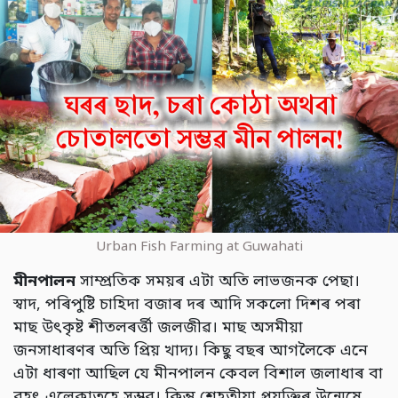
Urban Fish Farming at Guwahati
মীনপালন
সাম্প্রতিক সময়ৰ এটা অতি লাভজনক পেছা।
স্বাদ, পৰিপুষ্টি চাহিদা বজাৰ দৰ আদি সকলো দিশৰ পৰা
মাছ উৎকৃষ্ট শীতলৰৰ্ত্তী জলজীৱ। মাছ অসমীয়া
জনসাধাৰণৰ অতি প্রিয় খাদ্য। কিছু বছৰ আগলৈকে এনে
এটা ধাৰণা আছিল যে মীনপালন কেবল বিশাল জলাধাৰ বা
বৃহৎ এলেকাতহে সম্ভব। কিন্তু শেহতীয়া প্ৰযুক্তিৰ উন্মেষে