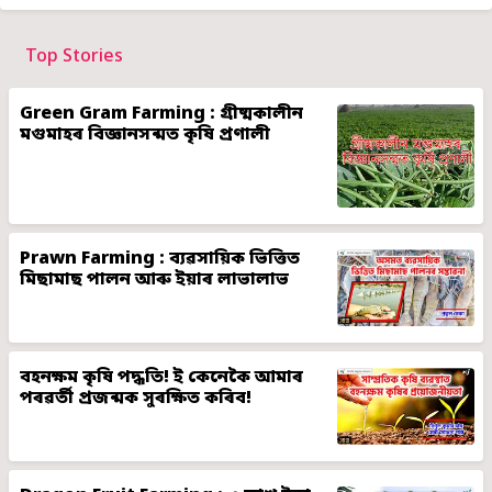
Top Stories
Green Gram Farming : গ্ৰীষ্মকালীন
মগুমাহৰ বিজ্ঞানসন্মত কৃষি প্ৰণালী
Prawn Farming : ব্যৱসায়িক ভিত্তিত
মিছামাছ পালন আৰু ইয়াৰ লাভালাভ
বহনক্ষম কৃষি পদ্ধতি! ই কেনেকৈ আমাৰ
পৰৱৰ্তী প্ৰজন্মক সুৰক্ষিত কৰিব!