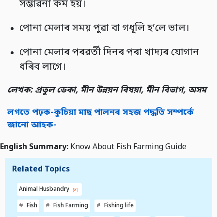
সম্ভাৱনা কম হয়।
পোনা মেলাৰ সময় পুৱা বা গধূলি হ’লে ভাল।
পোনা মেলাৰ পৰৱৰ্তী দিনৰ পৰা খাদ্যৰ যোগান
ধৰিব লাগে।
লেখক: প্ৰতুল ডেকা
,
মীন উন্নয়ন বিষয়া
,
মীন বিভাগ
,
অসম
লগতে পঢ়ক-কুচিয়া মাছ পালনৰ সহজ পদ্ধতি সম্পৰ্কে
জানো আহক-
English Summary:
Know About Fish Farming Guide
Related Topics
Animal Husbandry
Fish
Fish Farming
Fishing life