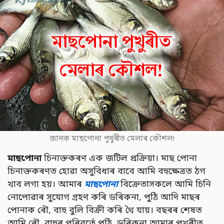
জানক মাছপোনা পুখুৰীত মেলাৰ কৌশল!
মাছপোনা
চিনাক্তকৰণ এক জটিল প্ৰক্ৰিয়া। মাছ পোনা
চিনাক্তকৰণত হোৱা অসুবিধাৰ বাবে আমি বহুক্ষেত্ৰত ঠগ
খাব লগা হয়। আমাৰ
মাছপোনা
বিক্ৰেতাসকলে আমি চিনি
নোপোৱাৰ সুযোগ গ্ৰহণ কৰি ডৰিকনা, পুঠি আদি মাছৰ
পোনাক ৰৌ, বাহু বুলি বিক্ৰী কৰি থৈ যায়। বছৰৰ শেষত
আমি ৰৌ, বাহুৰ পৰিৱৰ্তে পুঠি, ডৰিকনা আমাৰ পুখুৰীত