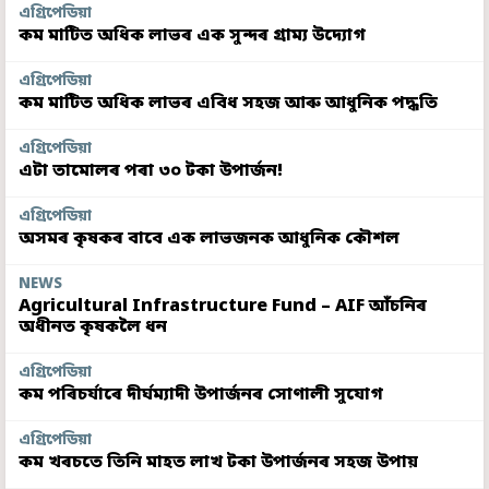
এগ্ৰিপেডিয়া
কম মাটিত অধিক লাভৰ এক সুন্দৰ গ্ৰাম্য উদ্যোগ
এগ্ৰিপেডিয়া
কম মাটিত অধিক লাভৰ এবিধ সহজ আৰু আধুনিক পদ্ধতি
এগ্ৰিপেডিয়া
এটা তামোলৰ পৰা ৩০ টকা উপাৰ্জন!
এগ্ৰিপেডিয়া
অসমৰ কৃষকৰ বাবে এক লাভজনক আধুনিক কৌশল
NEWS
Agricultural Infrastructure Fund – AIF আঁচনিৰ
অধীনত কৃষকলৈ ধন
এগ্ৰিপেডিয়া
কম পৰিচৰ্যাৰে দীৰ্ঘম্যাদী উপাৰ্জনৰ সোণালী সুযোগ
এগ্ৰিপেডিয়া
কম খৰচতে তিনি মাহত লাখ টকা উপাৰ্জনৰ সহজ উপায়