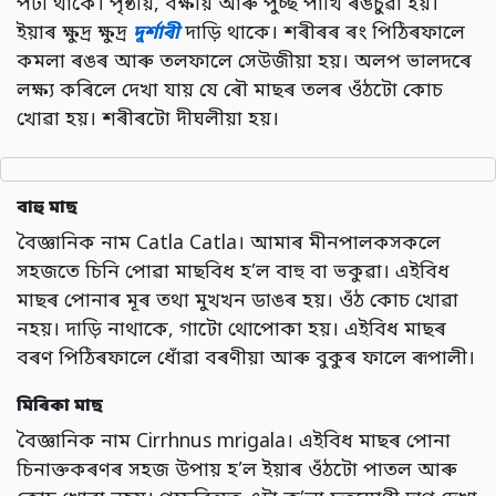
পটী থাকে। পৃষ্ঠীয়,
বক্ষীয় আৰু পুচ্ছ পাখি ৰঙচুৱা হয়।
ইয়াৰ ক্ষুদ্ৰ ক্ষুদ্ৰ
দুৰ্শাৰী
দাড়ি থাকে। শৰীৰৰ ৰং পিঠিৰফালে
কমলা ৰঙৰ আৰু তলফালে সেউজীয়া হয়। অলপ ভালদৰে
লক্ষ্য কৰিলে দেখা যায় যে ৰৌ মাছৰ তলৰ ওঁঠটো কোচ
খোৱা হয়। শৰীৰটো দীঘলীয়া হয়
।
বাহু মাছ
বৈজ্ঞানিক নাম Catla Catla। আমাৰ মীনপালকসকলে
সহজতে চিনি পোৱা মাছবিধ হ’ল বাহু বা ভকুৱা। এইবিধ
মাছৰ পোনাৰ মূৰ তথা মুখখন ডাঙৰ হয়। ওঁঠ কোচ খোৱা
নহয়। দাড়ি নাথাকে,
গাটো থোপোকা হয়। এইবিধ মাছৰ
বৰণ পিঠিৰফালে ধোঁৱা বৰণীয়া আৰু বুকুৰ ফালে ৰূপালী
।
মিৰিকা মাছ
বৈজ্ঞানিক নাম Cirrhnus mrigala। এইবিধ মাছৰ পোনা
চিনাক্তকৰণৰ সহজ উপায় হ’ল ইয়াৰ ওঁঠটো পাতল আৰু