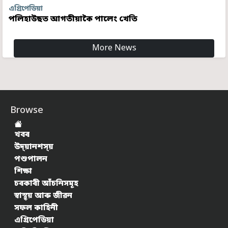
এগ্ৰিপেডিয়া
পলিহাউছত আগতীয়াকৈ পালেং খেতি
More News
Browse
খবৰ
উদ্য়ানশস্য়
পশুপালন
শিক্ষা
চৰকাৰী আঁচনিসমূহ
স্বাস্থ্য় আৰু জীৱন
সফল কাহিনী
এগ্ৰিপেডিয়া