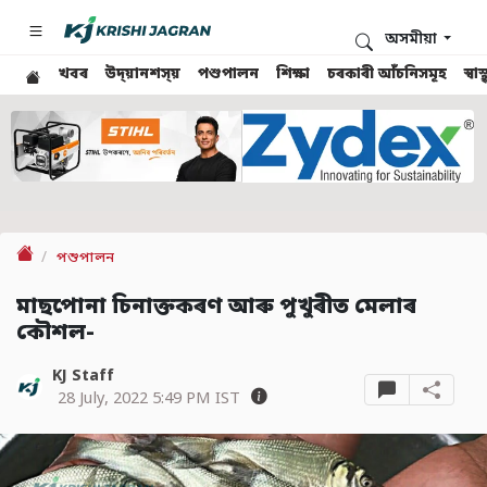
অসমীয়া
খবৰ
উদ্য়ানশস্য়
পশুপালন
শিক্ষা
চৰকাৰী আঁচনিসমূহ
স্ব
পশুপালন
মাছপোনা চিনাক্তকৰণ আৰু পুখুৰীত মেলাৰ
কৌশল-
KJ Staff
28 July, 2022 5:49 PM IST