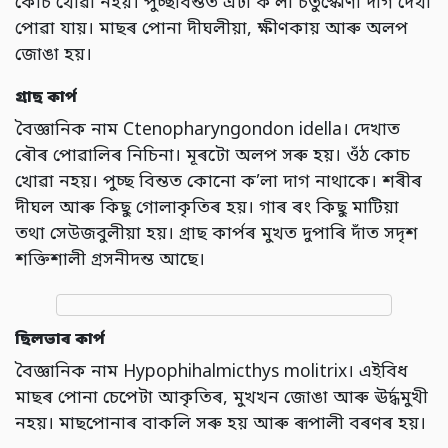
কোচ খোৱা নহয়। পুচ্ছবিন্তত এটা ক’লা চতুস্কোণী দাগ দেখা
পোৱা যায়। মাছৰ পোনা দীঘলীয়া,
ক্ষীণকায় আৰু অলপ
জোঙা হয়
।
গ্ৰাছ কাৰ্প
বৈজ্ঞানিক নাম Ctenopharyngondon idella। দেখাত
ৰৌৰ পোৱালিৰ নিচিনা। মূৰটো অলপ সৰু হয়। ওঁঠ কোচ
খোৱা নহয়। পুচ্ছ বিন্তত কোনো ক’লা দাগ নাথাকে। শৰীৰ
দীঘল আৰু কিছু গোলাকৃতিৰ হয়। গাৰ ৰং কিছু মাটিয়া
তথা সেউজবুলীয়া হয়। গ্ৰাছ কাৰ্পৰ মুখত দুপাৰি দাঁত সদৃশ
শক্তিশালী গ্ৰসনীদন্ত আছে।
ছিলভাৰ কাৰ্প
বৈজ্ঞানিক নাম Hypophihalmicthys molitrix। এইবিধ
মাছৰ পোনা চেপেটা আকৃতিৰ,
মুখখন জোঙা আৰু ঊৰ্দ্ধমুখী
নহয়। মাছপোনাৰ বাকলি সৰু হয় আৰু ৰূপালী বৰণৰ হয়
।