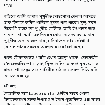
পাওঁ।
গতিকে আমি আমাৰ পুখুৰীত মোছপোনা মেলাৰ আগতে
তাক চিনাক্ত কৰিব পাৰিলে সুফল পাব পাৰো। সুস্থ, সবল,
নিৰোগী মাছপোনা পুখুৰীত মেলিলে আমি উৎপাদন ভাল
পাব পাৰো। আমি এই নিবন্ধৰ যোগেৰে সচৰাচৰ আমাৰ
পুখুৰীত মেলা মাছপোনাসমূহ চিনাক্তকৰণৰ কেইটামান
কৌশল পাঠকসকলক অৱগত কৰিব বিচাৰিছো।
মাছৰ জীৱনকালত পাঁচটা প্ৰধান অৱস্থা থাকে। সেইকেইটা
হ’ল-হেচ্চলিং স্পন,
ফ্ৰাই
,
ফ্ৰিংগাৰলিং আৰু প্ৰাপ্তবয়স্ক মাছ।
মাছৰ পোনাসমূহ তাৰ শাৰিৰীক গঠনৰ ওপৰত ভিত্তি কৰি
চিনাক্ত কৰা হয়।
ৰৌ মাছ
বৈজ্ঞানিক নাম Labeo rohita। এইবিধ মাছৰ পোনা
চিনাক্তকৰণৰ সহজ উপায় হ’ল ইয়াৰ পুচ্ছবিন্তত এটা ক’লা