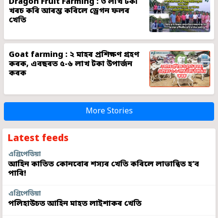
Dragon Fruit Farming : ৩ লাখ টকা
খৰচ কৰি আৰম্ভ কৰিলে ড্ৰেগন ফলৰ
খেতি
Goat farming : ২ মাহৰ প্ৰশিক্ষণ গ্ৰহণ
কৰক, এবছৰত ৫-৬ লাখ টকা উপাৰ্জন
কৰক
More Stories
Latest feeds
এগ্ৰিপেডিয়া
আহিন কাতিত কোনবোৰ শস্যৰ খেতি কৰিলে লাভান্বিত হ’ব
পাৰি!
এগ্ৰিপেডিয়া
পলিহাউচত আহিন মাহত লাইশাকৰ খেতি