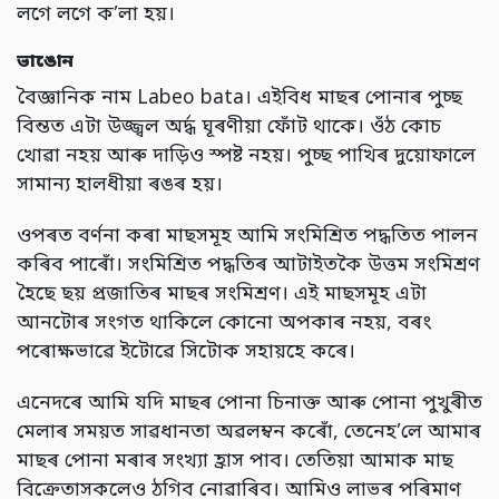
লগে লগে ক’লা হয়।
ভাঙোন
বৈজ্ঞানিক নাম Labeo bata। এইবিধ মাছৰ পোনাৰ পুচ্ছ
বিন্তত এটা উজ্জ্বল অৰ্দ্ধ ঘূৰণীয়া ফোঁট থাকে। ওঁঠ কোচ
খোৱা নহয় আৰু দাড়িও স্পষ্ট নহয়। পুচ্ছ পাখিৰ দুয়োফালে
সামান্য হালধীয়া ৰঙৰ হয়।
ওপৰত বৰ্ণনা কৰা মাছসমূহ আমি সংমিশ্ৰিত পদ্ধতিত পালন
কৰিব পাৰোঁ। সংমিশ্ৰিত পদ্ধতিৰ আটাইতকৈ উত্তম সংমিশ্ৰণ
হৈছে ছয় প্ৰজাতিৰ মাছৰ সংমিশ্ৰণ। এই মাছসমূহ এটা
আনটোৰ সংগত থাকিলে কোনো অপকাৰ নহয়,
বৰং
পৰোক্ষভাৱে ইটোৱে সিটোক সহায়হে কৰে
।
এনেদৰে আমি যদি মাছৰ পোনা চিনাক্ত আৰু পোনা পুখুৰীত
মেলাৰ সময়ত সাৱধানতা অৱলম্বন কৰোঁ,
তেনেহ’লে আমাৰ
মাছৰ পোনা মৰাৰ সংখ্যা হ্ৰাস পাব। তেতিয়া আমাক মাছ
বিক্ৰেতাসকলেও ঠগিব নোৱাৰিব। আমিও লাভৰ পৰিমাণ