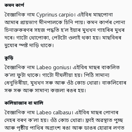
কমন কাৰ্প
বৈজ্ঞানিক নাম Cyprinus carpio। এইবিধ মাছপোনা
আমাৰ প্ৰায়ভাগ মীনপালকে চিনি পায়। কমন কাৰ্পৰ পোনা
চিনাক্তকৰণৰ সহজ পদ্ধতি হ’ল ইয়াৰ মুখখন গাহৰিৰ মুখৰ
দৰে। গাটো থোপোকা,
পেটটো ওলাই থকা হয়। মাছবিধৰ
দুযোৰ স্পষ্ট দাড়ি থাকে
।
কুড়ি
বৈজ্ঞানিক নাম Labeo gonius। এইবিধ মাছৰ বাকলিত
ক’লা ফুটা থাকে। গাটো দীঘলীয়া হয়। পিঠি সামান্য
ধেনুভিৰীয়া,
মুখখন সৰু আৰু ওঁঠ কোচ খোৱা। বাকলিবোৰ
সৰু সৰু আৰু সামান্য কজলা ৰঙৰ হয়
।
কলিয়াজাৰ বা মালি
বৈজ্ঞানিক নাম Labeo calbasu। এইবিধ মাছৰ পোনাৰ
দেহৰ বৰণ ক’লা হয়। ওঁঠ কোচ খোৱা। ফ্ৰাই অৱস্থাত পুচ্ছ
আৰু পৃষ্ঠীয় পাখিৰ অগ্ৰাংশ ৰঙা আৰু ডাঙৰ হোৱাৰ লগত