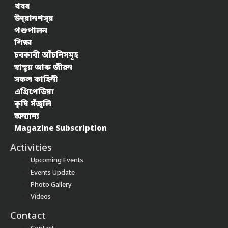
খবৰ
উদ্য়ানশস্য়
পশুপালন
শিক্ষা
চৰকাৰী আঁচনিসমূহ
স্বাস্থ্য় আৰু জীৱন
সফল কাহিনী
এগ্ৰিপেডিয়া
কৃষি সঁজুলি
অন্যান্য
Magazine Subscription
Activities
Upcoming Events
Events Update
Photo Gallery
Videos
Contact