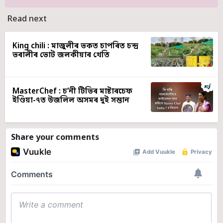
Read next
King chili : মাজুলীৰ ভকত চাপৰিত চন্দ্ৰ
ভৰালীৰ ভোট জলকীয়াৰ খেতি
MasterChef : চ’নী টিভিৰ মাষ্টাৰচেফ
ইণ্ডিয়া-৭ত উজলিল অসমৰ দুই সন্তান
Share your comments