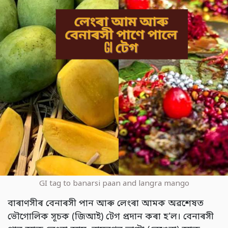
GI tag to banarsi paan and langra mango
বাৰাণসীৰ বেনাৰসী পান আৰু লেংৰা আমক অৱশেষত
ভৌগোলিক সূচক (জিআই) টেগ প্ৰদান কৰা হ’ল। বেনাৰসী