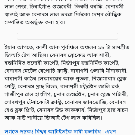
লাল পেড়া, চিৰাইগাঁও গুজবেৰী, তিৰঙ্গী বৰফি, বেনাৰসী
থাণ্ডাই আৰু বেনাৰস লাল ভৰৱা মিৰ্চকো দেশৰ বৌদ্ধিক
সম্পত্তিত অন্তৰ্ভুক্ত কৰা হ'ব।
ইয়াৰ আগতে, কাশী আৰু পূৰ্বাঞ্চল অঞ্চলৰ ১৮ টা সামগ্ৰীত
জিআই টেগ আছিল। বেনাৰস ব্ৰোকেড আৰু শাৰী,
হস্তনিৰ্মিত ভদোহী কাৰ্পেট, মিৰ্জাপুৰ হস্তনিৰ্মিত কাৰ্পেট,
বেনাৰস মেটেল ৰেপোচি ক্ৰাফ্ট, বাৰাণসী গুলাবি মীনাকাৰী,
বাৰাণসী কাঠৰ লেকাৰৱেৰ আৰু পুতলা, নিজামাবাদ ব্লেক
পেট্ৰি, বেনাৰস গ্লাছ বিডচ, বাৰাণসী চফ্টষ্টোন জালি ৱৰ্ক,
গাজীপুৰ ৱাল হাংগিগ, চুনাৰ চেণ্ডষ্টোন, চুনাৰ গ্লেজ পাটাৰী,
গোৰখপুৰ টেৰাকোটা ক্ৰাফ্ট, বেনাৰস জাৰডোজি, বেনাৰস
হেণ্ড ব্লক প্ৰিণ্ট, বেনাৰস উড কাৰুকাৰ্য, মিৰ্জাপুৰ ব্ৰাছ বাচন
আৰু মাউ শাৰীয়ে জিআই টেগ লাভ কৰিছিল।
লগতে পঢ়কঃ বিশ্বৰ আটাইতকৈ দামী ফলবিধ : এখন