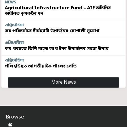
NEWS
Agricultural Infrastructure Fund – AIF আঁচনিৰ
অধীনত কৃষকলৈ ধন
এগ্ৰিপেডিয়া
কম পৰিচৰ্যাৰে দীৰ্ঘম্যাদী উপাৰ্জনৰ সোণালী সুযোগ
এগ্ৰিপেডিয়া
কম খৰচতে তিনি মাহত লাখ টকা উপাৰ্জনৰ সহজ উপায়
এগ্ৰিপেডিয়া
পলিহাউছত আগতীয়াকৈ পালেং খেতি
More News
Browse