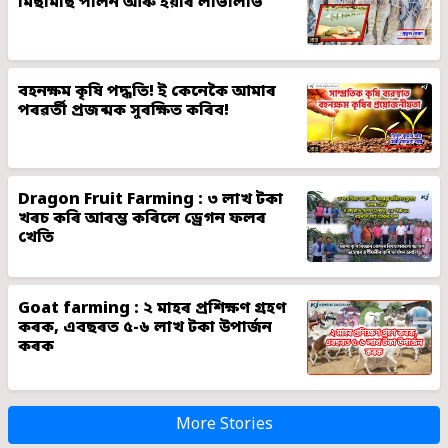
মিছামাছ পালন আৰু ইয়াৰ লাভালাভ
বহনক্ষম কৃষি পদ্ধতি! ই কেনেকৈ আমাৰ
পৰৱৰ্তী প্ৰজন্মক সুৰক্ষিত কৰিব!
Dragon Fruit Farming : ৩ লাখ টকা
খৰচ কৰি আৰম্ভ কৰিলে ড্ৰেগন ফলৰ
খেতি
Goat farming : ২ মাহৰ প্ৰশিক্ষণ গ্ৰহণ
কৰক, এবছৰত ৫-৬ লাখ টকা উপাৰ্জন
কৰক
More Stories