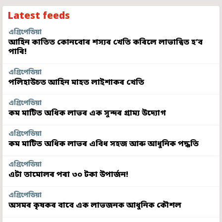
Latest feeds
এগ্ৰিপেডিয়া
আহিন কাতিত কোনবোৰ শস্যৰ খেতি কৰিলে লাভান্বিত হ’ব
পাৰি!
এগ্ৰিপেডিয়া
পলিহাউচত আহিন মাহত লাইশাকৰ খেতি
এগ্ৰিপেডিয়া
কম মাটিত অধিক লাভৰ এক সুন্দৰ গ্ৰাম্য উদ্যোগ
এগ্ৰিপেডিয়া
কম মাটিত অধিক লাভৰ এবিধ সহজ আৰু আধুনিক পদ্ধতি
এগ্ৰিপেডিয়া
এটা তামোলৰ পৰা ৩০ টকা উপাৰ্জন!
এগ্ৰিপেডিয়া
অসমৰ কৃষকৰ বাবে এক লাভজনক আধুনিক কৌশল