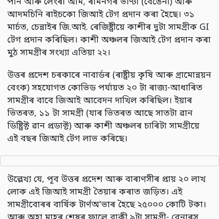
পান আৰু লেংৰা আম, ৰামনগৰ ভাণ্টা (বেঙেনা) আৰু
আদমচিনি ৰাইচকো জিআই টেগ প্ৰদান কৰা হৈছে। ৩১
মাৰ্চত, চেন্নাইৰ জি.আই. ৰেজিষ্ট্ৰীয়ে কাশীৰ দুটা সামগ্ৰীক GI
টেগ প্ৰদান কৰিছিল। কাশী অঞ্চলৰ জিআই টেগ প্ৰদান কৰা
মুঠ সামগ্ৰীৰ সংখ্যা এতিয়া ২২।
উত্তৰ প্ৰদেশ চৰকাৰে নাবাৰ্ডৰ (ৰাষ্ট্ৰীয় কৃষি আৰু গ্ৰামোন্নয়ন
বেংক) সহযোগত কোভিড পৰ্যায়ত ২০ টা ৰাজ্য-আধাৰিত
সামগ্ৰীৰ বাবে জিআই আবেদন দাখিল কৰিছিল। ইয়াৰ
ভিতৰত, ১১ টা সামগ্ৰী (যাৰ ভিতৰত আছে সাতটা ৱান
ডিষ্ট্ৰিক্ট ৱান প্ৰডাক্ট) আৰু কাশী অঞ্চলৰ চাৰিটা সামগ্ৰীয়ে
এই বছৰ জিআই টেগ লাভ কৰিছে।
উল্লেখ্য যে, পূব উত্তৰ প্ৰদেশ আৰু বাৰাণসীৰ প্ৰায় ২০ লাখ
লোক এই জিআই সামগ্ৰী তৈয়াৰ কৰাত জড়িত। এই
সামগ্ৰীবোৰৰ বাৰ্ষিক টাৰ্ণঅ'ভাৰ হৈছে ২৫০০০ কোটি টকা।
আৰু অহা মাহৰ শেষৰ ফালে বাকী ৯টা সামগ্ৰী- বেনাৰস