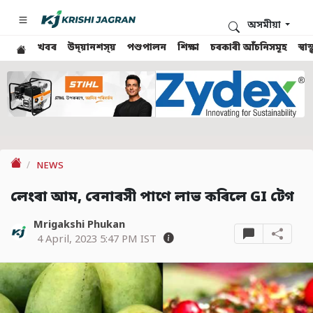
অসমীয়া
খবৰ
উদ্য়ানশস্য়
পশুপালন
শিক্ষা
চৰকাৰী আঁচনিসমূহ
স্ব
NEWS
লেংৰা আম, বেনাৰসী পাণে লাভ কৰিলে GI টেগ
Mrigakshi Phukan
4 April, 2023 5:47 PM IST