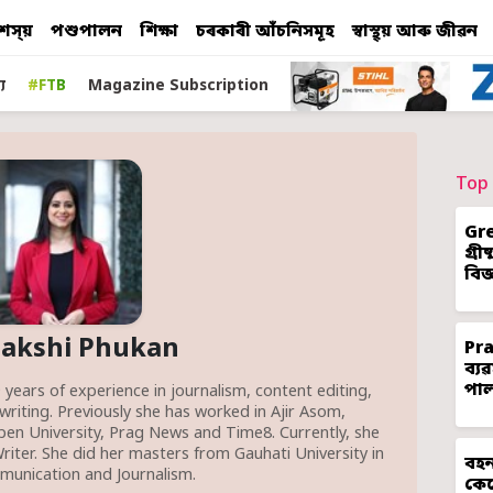
শস্য়
পশুপালন
শিক্ষা
চৰকাৰী আঁচনিসমূহ
স্বাস্থ্য় আৰু জীৱন
য
#FTB
Magazine Subscription
Top 
Gr
গ্ৰ
বিজ
akshi Phukan
Pr
ব্য
পা
 years of experience in journalism, content editing,
writing. Previously she has worked in Ajir Asom,
en University, Prag News and Time8. Currently, she
riter. She did her masters from Gauhati University in
বহন
unication and Journalism.
কেন