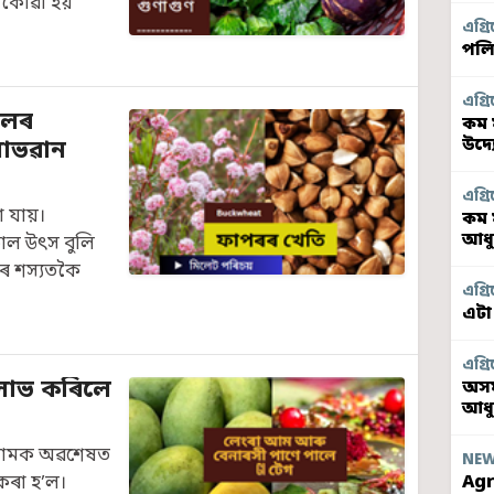
 কোৱা হয়
এগ্ৰি
পলি
এগ্ৰি
ালৰ
কম 
উদ্
লাভৱান
এগ্ৰি
া যায়।
কম 
আধু
াল উৎস বুলি
দৰে শস্যতকৈ
এগ্ৰি
এটা
এগ্ৰি
লাভ কৰিলে
অসম
আধ
া আমক অৱশেষত
NE
Agr
কৰা হ’ল।