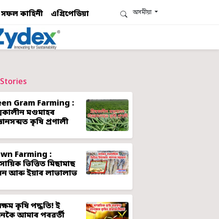
অসমীয়া
সফল কাহিনী
এগ্ৰিপেডিয়া
Stories
een Gram Farming :
ীষ্মকালীন মগুমাহৰ
্ঞানসন্মত কৃষি প্ৰণালী
awn Farming :
ৱসায়িক ভিত্তিত মিছামাছ
লন আৰু ইয়াৰ লাভালাভ
ক্ষম কৃষি পদ্ধতি! ই
েকৈ আমাৰ পৰৱৰ্তী