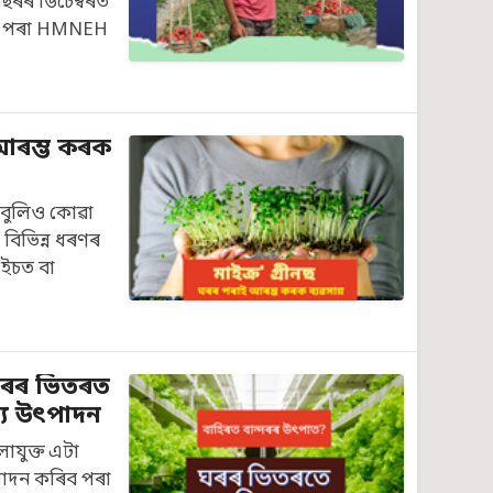
ছৰৰ ডিচেম্বৰত
য়ৰ পৰা HMNEH
আৰম্ভ কৰক
ৰীণ বুলিও কোৱা
ৰ বিভিন্ন ধৰণৰ
ডুইচত বা
ৱাৰৰ ভিতৰত
্য উৎপাদন
লাযুক্ত এটা
ৎপাদন কৰিব পৰা