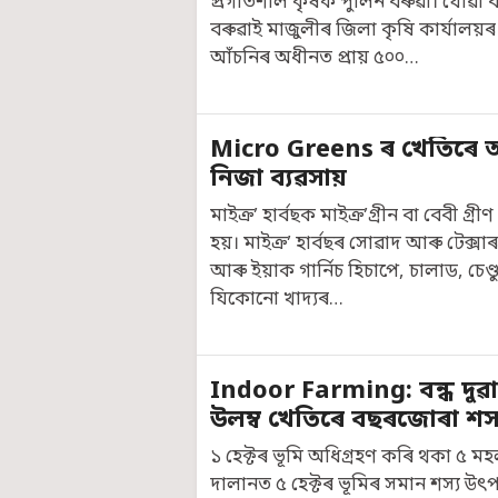
প্ৰগতিশীল কৃষক পুলিন বৰুৱা। যোৱা ব
বৰুৱাই মাজুলীৰ জিলা কৃষি কাৰ্যাল
আঁচনিৰ অধীনত প্ৰায় ৫০০…
Micro Greens ৰ খেতিৰে 
নিজা ব্যৱসায়
মাইক্ৰ’ হাৰ্বছক মাইক্ৰ’গ্ৰীন বা বেবী গ্
হয়। মাইক্ৰ’ হাৰ্বছৰ সোৱাদ আৰু টেক্সা
আৰু ইয়াক গাৰ্নিচ হিচাপে, চালাড, চেণ্
যিকোনো খাদ্যৰ…
Indoor Farming: বন্ধ দু
উলম্ব খেতিৰে বছৰজোৰা শস
১ হেক্টৰ ভূমি অধিগ্ৰহণ কৰি থকা ৫ মহ
দালানত ৫ হেক্টৰ ভূমিৰ সমান শস্য উ