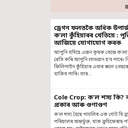
ড্ৰেগন ফলতকৈ অধিক উপাৰ্
ক’লা কুঁহিয়াৰৰ খেতিয়ে : প
আজিয়ে যোগাযোগ কৰক
আপুনি যদিহে এজন কৃষক তেন্তে ক’লা 
খেতি কৰি আপুনি লাভৱান হ’ব পাৰে। ক
ফিলিপাইন কুঁহিয়াৰ এবাৰ ৰুলে ৫বছৰে
থাকিব পাৰি। তাৰ…
Cole Crop: ক'ল শস্য কি? 
প্ৰকাৰ আৰু গুণাগুণ
ক'ল শস্য হৈছে পাচলিৰ এক গোট যি ব্ৰ
পৰিয়ালৰ অন্তৰ্ভুক্ত, যাক ক্ৰুচিফেৰাছ 