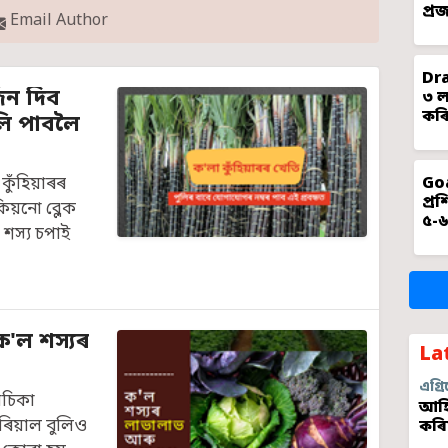
প্ৰ
Email Author
Dra
জন দিব
৩ ল
কৰি
ুলি পাবলৈ
Goa
কুঁহিয়াৰৰ
প্ৰ
িয়নো ব্লেক
৫-৬
 শস্য চপাই
ক'ল শস্যৰ
La
এগ্ৰি
াচিকা
আহি
পৰিয়াল বুলিও
কৰি