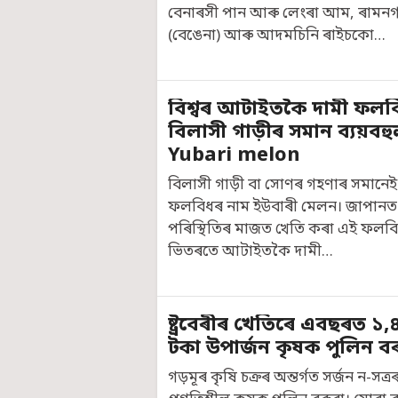
বেনাৰসী পান আৰু লেংৰা আম, ৰামনগৰ
(বেঙেনা) আৰু আদমচিনি ৰাইচকো…
বিশ্বৰ আটাইতকৈ দামী ফলব
বিলাসী গাড়ীৰ সমান ব্যয়বহ
Yubari melon
বিলাসী গাড়ী বা সোণৰ গহণাৰ সমানেই
ফলবিধৰ নাম ইউবাৰী মেলন। জাপানত
পৰিস্থিতিৰ মাজত খেতি কৰা এই ফলবি
ভিতৰতে আটাইতকৈ দামী…
ষ্ট্ৰবেৰীৰ খেতিৰে এবছৰত ১
টকা উপাৰ্জন কৃষক পুলিন ব
গড়মূৰ কৃষি চক্ৰৰ অন্তৰ্গত সৰ্জন ন-সত