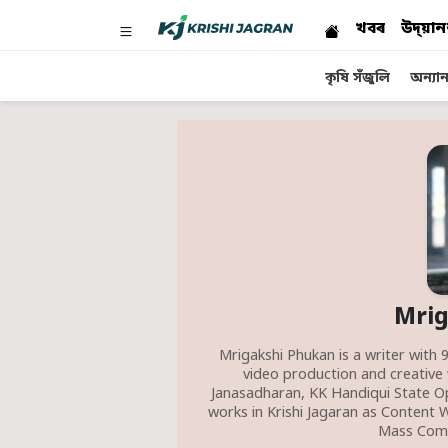
খবৰ
উদ্য়ান
কৃষি সঁজুলি
অন্যান্
Mrig
Mrigakshi Phukan is a writer with 9
video production and creative 
Janasadharan, KK Handiqui State Op
works in Krishi Jagaran as Content W
Mass Comm