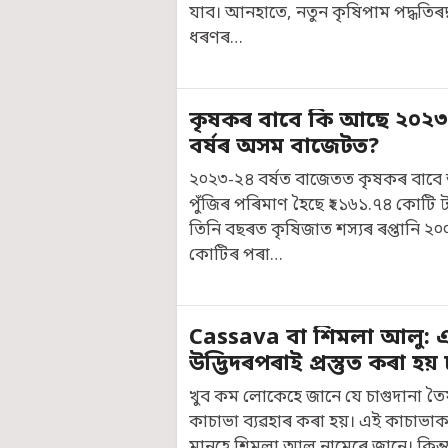
যাব। আনহাতে, নতুন কৃষিপাম পদ্ধতিৰদ
ধৰণৰ…
কৃষকৰ বাবে কি আছে ২০২৩-
বৰ্ষৰ অসম বাজেটত?
২০২৩-২৪ বৰ্ষত বাজেতত কৃষকৰ বাবে 
পুঁজিৰ পৰিমাণ হৈছে ₹২১৬১.৭৪ কোটি 
তিনি বছৰত কৃষিজাত শস্যৰ ৰপ্তানি ২০০
কোটিৰ পৰা…
Cassava বা শিমলা আলু: 
উদ্ভিদৰপৰাই প্ৰস্তুত কৰা হয়
খুব কম লোকেহে জানে যে চাগুদানা তৈ
কাচাভা ব্যৱহাৰ কৰা হয়। এই কাচাভ