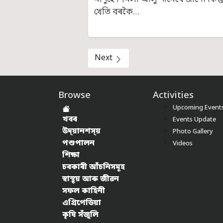
মানুহে শিমলা আলু নামেৰে জানে। কিন
খেতি বৰকৈ…
Next
Browse
Activities
Upcoming Event
খবৰ
Events Update
উদ্য়ানশস্য়
Photo Gallery
পশুপালন
Videos
শিক্ষা
চৰকাৰী আঁচনিসমূহ
স্বাস্থ্য় আৰু জীৱন
সফল কাহিনী
এগ্ৰিপেডিয়া
কৃষি সঁজুলি