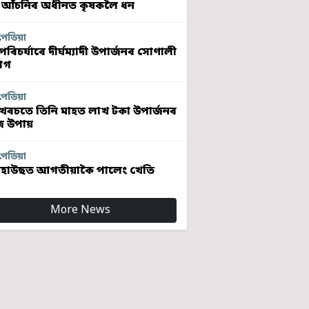
 আঁচনিৰ অধীনত কৃষকলৈ ধন
পেডিয়া
ৰিচৰ্যাৰে দীৰ্ঘম্যাদী উপাৰ্জনৰ সোণালী
োগ
পেডিয়া
খৰচতে তিনি মাহত লাখ টকা উপাৰ্জনৰ
 উপায়
পেডিয়া
হাউছত আগতীয়াকৈ পালেং খেতি
More News