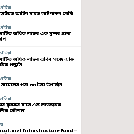
পেডিয়া
হাউচত আহিন মাহত লাইশাকৰ খেতি
পেডিয়া
মাটিত অধিক লাভৰ এক সুন্দৰ গ্ৰাম্য
যোগ
পেডিয়া
মাটিত অধিক লাভৰ এবিধ সহজ আৰু
নিক পদ্ধতি
পেডিয়া
 তামোলৰ পৰা ৩০ টকা উপাৰ্জন!
পেডিয়া
ৰ কৃষকৰ বাবে এক লাভজনক
ুনিক কৌশল
WS
icultural Infrastructure Fund –