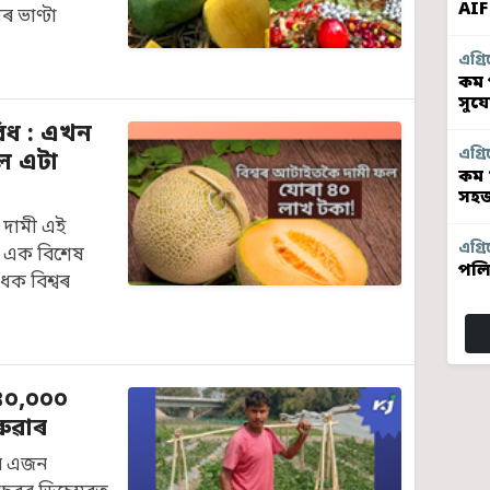
AIF
 ভাণ্টা
এগ্ৰি
কম প
সুয
িধ : এখন
এগ্ৰি
ুল এটা
কম 
সহজ
 দামী এই
এগ্ৰি
 এক বিশেষ
পলি
ধক বিশ্বৰ
,৪০,০০০
ৰুৱাৰ
্ৰৰ এজন