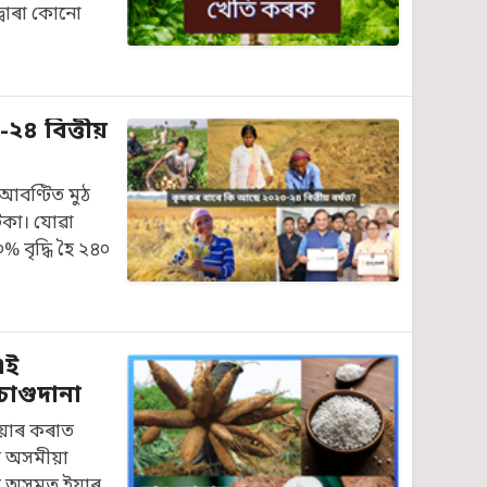
্বাৰা কোনো
২৪ বিত্তীয়
আবণ্টিত মুঠ
টকা। যোৱা
% বৃদ্ধি হৈ ২৪০
এই
 চাগুদানা
য়াৰ কৰাত
াক অসমীয়া