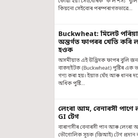
কোৱা হয়। সেইবোৰক "ক'ল শস্য" বুলি
কিয়নো সেইবোৰ পৰম্পৰাগতভাৱে…
Buckwheat: মিলেট পৰিয়
অন্তৰ্গত ফাপৰৰ খেতি কৰি 
হওক
অসমীয়াত এই উদ্ভিদক ফাপৰ বুলি জন
বাকহুইটক (Buckwheat) পুষ্টিৰ এক ভ
গণ্য কৰা হয়। ইয়াত ঘেঁহু আৰু ধানৰ 
অধিক পুষ্টি…
লেংৰা আম, বেনাৰসী পাণে 
GI টেগ
বাৰাণসীৰ বেনাৰসী পান আৰু লেংৰ
ভৌগোলিক সূচক (জিআই) টেগ প্ৰদান 