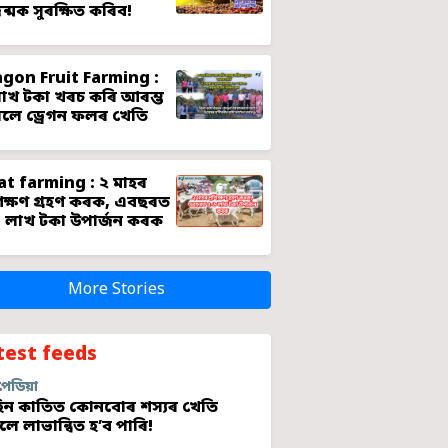
জন্মক সুৰক্ষিত কৰিব!
gon Fruit Farming :
াখ টকা খৰচ কৰি আৰম্ভ
লে ড্ৰেগন ফলৰ খেতি
t farming : ২ মাহৰ
শিক্ষণ গ্ৰহণ কৰক, এবছৰত
 লাখ টকা উপাৰ্জন কৰক
More Stories
test feeds
পেডিয়া
ন কাতিত কোনবোৰ শস্যৰ খেতি
লে লাভান্বিত হ’ব পাৰি!