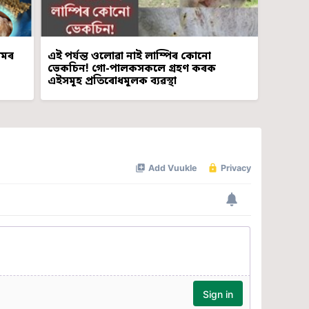
চমৰ
এই পৰ্যন্ত ওলোৱা নাই লাম্পিৰ কোনো
ভেকচিন! গো-পালকসকলে গ্ৰহণ কৰক
এইসমূহ প্ৰতিৰোধমূলক ব্যৱস্থা