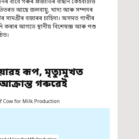
নৰ বাবে গৰুৰ প্ৰজাতিৰ বাছনি কেইবাটাও
ভিতৰত আছে জলবায়ু, খাদ্য আৰু সম্পদৰ
ৰ সামগ্ৰীৰ বজাৰৰ চাহিদা। অসমত গাখীৰ
ি কৰাৰ আগতে স্থানীয় বিশেষজ্ঞ আৰু পশু
চিত।
াৱহ ৰূপ, মৃত্যুমুখত
ক্ৰান্ত গৰুৱেই
f Cow for Milk Production