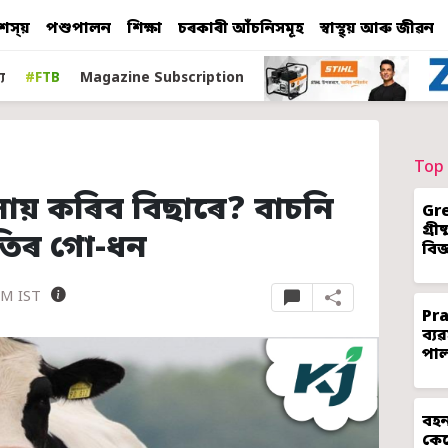
শস্য়
পশুপালন
শিক্ষা
চৰকাৰী আঁচনিসমূহ
স্বাস্থ্য় আৰু জীৱন
য
#FTB
Magazine Subscription
Top 
ৱসায় কৰিব বিছাৰে? বাচনি
Gr
গ্ৰ
তিৰ গো-ধন
বিজ
PM IST
Pr
ব্য
পা
বহন
কেন