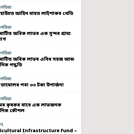
পেডিয়া
হাউচত আহিন মাহত লাইশাকৰ খেতি
পেডিয়া
মাটিত অধিক লাভৰ এক সুন্দৰ গ্ৰাম্য
যোগ
পেডিয়া
মাটিত অধিক লাভৰ এবিধ সহজ আৰু
নিক পদ্ধতি
পেডিয়া
 তামোলৰ পৰা ৩০ টকা উপাৰ্জন!
পেডিয়া
ৰ কৃষকৰ বাবে এক লাভজনক
ুনিক কৌশল
WS
icultural Infrastructure Fund –