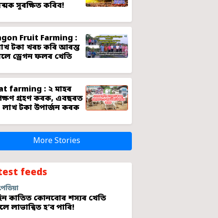
জন্মক সুৰক্ষিত কৰিব!
gon Fruit Farming :
াখ টকা খৰচ কৰি আৰম্ভ
লে ড্ৰেগন ফলৰ খেতি
t farming : ২ মাহৰ
শিক্ষণ গ্ৰহণ কৰক, এবছৰত
 লাখ টকা উপাৰ্জন কৰক
More Stories
test feeds
পেডিয়া
ন কাতিত কোনবোৰ শস্যৰ খেতি
লে লাভান্বিত হ’ব পাৰি!