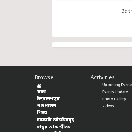
Browse
Activities
Upcoming Event
খবৰ
Events Update
উদ্য়ানশস্য়
Photo Gallery
পশুপালন
Videos
শিক্ষা
চৰকাৰী আঁচনিসমূহ
স্বাস্থ্য় আৰু জীৱন