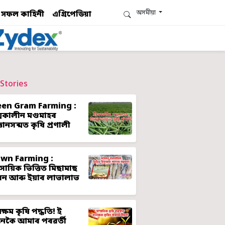
অসমীয়া
সফল কাহিনী
এগ্ৰিপেডিয়া
Stories
een Gram Farming :
ীষ্মকালীন মগুমাহৰ
্ঞানসন্মত কৃষি প্ৰণালী
awn Farming :
ৱসায়িক ভিত্তিত মিছামাছ
লন আৰু ইয়াৰ লাভালাভ
ক্ষম কৃষি পদ্ধতি! ই
েকৈ আমাৰ পৰৱৰ্তী