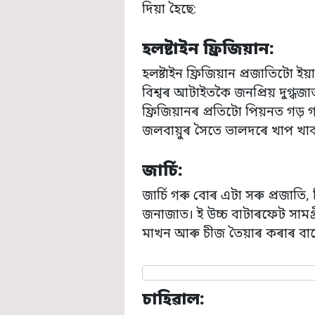
দিয়া হৈছে:
হলষ্টাইন ফ্ৰিজিয়ান:
হলষ্টাইন ফ্ৰিজিয়ান প্ৰজাতিটো 
বিশ্বৰ আটাইতকৈ জনপ্ৰিয় দুগ্ধজ
ফ্ৰিজিয়ানৰ প্ৰতিটো পিয়নত গড় 
জলবায়ুৰ সৈতে ভালদৰে খাপ খাব 
জাৰ্চি:
জাৰ্চি গৰু বোৰ এটা সৰু প্ৰজাতি
জনাজাত। ই উচ্চ বাটাৰফেট সামগ্
মাখন আৰু চীজ তৈয়াৰ কৰাৰ বাব
চাহিৱাল: