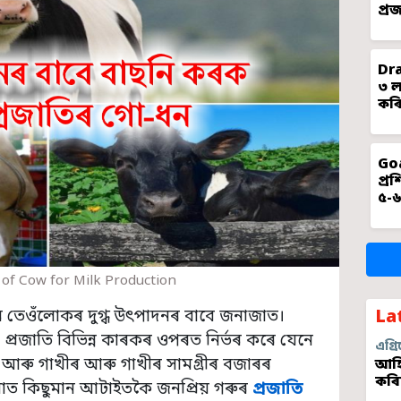
প্ৰ
Dra
৩ ল
কৰি
Goa
প্ৰ
৫-৬
 of Cow for Milk Production
ৰ তেওঁলোকৰ দুগ্ধ উৎপাদনৰ বাবে জনাজাত।
La
েষ্ঠ প্ৰজাতি বিভিন্ন কাৰকৰ ওপৰত নিৰ্ভৰ কৰে যেনে
এগ্ৰি
তা আৰু গাখীৰ আৰু গাখীৰ সামগ্ৰীৰ বজাৰৰ
আহি
কৰি
য়াত কিছুমান আটাইতকৈ জনপ্ৰিয় গৰুৰ
প্ৰজাতি