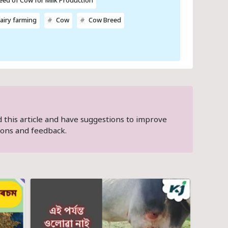
eed of Cow for Milk Production
airy farming
Cow
Cow Breed
ed this article and have suggestions to improve
ons and feedback.