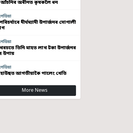
 আঁচনিৰ অধীনত কৃষকলৈ ধন
পেডিয়া
ৰিচৰ্যাৰে দীৰ্ঘম্যাদী উপাৰ্জনৰ সোণালী
োগ
পেডিয়া
খৰচতে তিনি মাহত লাখ টকা উপাৰ্জনৰ
 উপায়
পেডিয়া
হাউছত আগতীয়াকৈ পালেং খেতি
More News