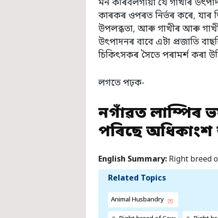
মন কৰিবলগীয়া যে গাখীৰ উৎপাদ
কাৰকৰ ওপৰত নিৰ্ভৰ কৰে, যাৰ 
উপলব্ধতা, আৰু গাখীৰ আৰু গাখী
উৎপাদনৰ বাবে এটা প্ৰজাতি বাছন
চিকিৎসকৰ সৈতে পৰামৰ্শ কৰা উ
লগতে পঢ়ক-
নগাঁৱত লাম্পিৰ ভয়
পৰিছে অধিকাংশ আ
English Summary:
Right breed o
Related Topics
Animal Husbandry