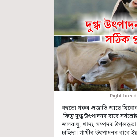
Right breed
বহুতো গৰুৰ প্ৰজাতি আছে যিবো
কিন্তু দুগ্ধ উৎপাদনৰ বাবে সৰ্বশ্ৰ
জলবায়ু, খাদ্য, সম্পদৰ উপলব্ধ
চাহিদা। গাখীৰ উৎপাদনৰ বাবে ই