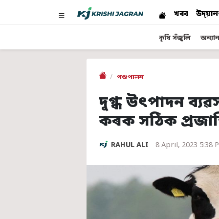
খবৰ
উদ্য়ান
কৃষি সঁজুলি
অন্যান্
পশুপালন
দুগ্ধ উৎপাদন ব্য
কৰক সঠিক প্ৰজা
RAHUL ALI
8 April, 2023 5:38 