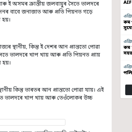
AIF
 আৰু ই অসমৰ ক্ৰান্তীয় জলবায়ুৰ সৈতে ভালদৰে
পাদনৰ বাবে জনাজাত আৰু প্ৰতি পিয়নত গড়ে
এগ্ৰি
 হয়।
কম প
সুয
এগ্ৰি
যৰ স্থানীয়, কিন্তু ই দেশৰ আন প্ৰান্ততো পোৱা
কম 
সহজ
 সৈতে ভালদৰে খাপ খায় আৰু প্ৰতি পিয়নত প্ৰায়
 হয়।
এগ্ৰি
পলি
স্থানীয় কিন্তু ভাৰতৰ আন প্ৰান্ততো পোৱা যায়। এই
 সৈতে ভালদৰে খাপ খায় আৰু তেওঁলোকৰ উচ্চ