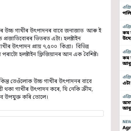
এগ্ৰি
পলি
এগ্ৰি
ইয়াৰ উচ্চ গাখীৰ উৎপাদনৰ বাবে জনাজাত
আৰু ই
কম 
াত প্ৰজাতিবোৰৰ ভিতৰত এটা। হলষ্টাইন
উদ্
গাখীৰ উৎপাদন প্ৰায় ৭,৫০০
কিগ্ৰা।
বিভিন্ন
এগ্ৰি
পৰাটো হলষ্টাইন ফ্ৰিজিয়ানৰ আন এক বৈশিষ্ট।
কম 
আধু
এগ্ৰি
, কিন্তু তেওঁলোক উচ্চ গাখীৰ উৎপাদনৰ বাবে
এটা
ৰী থকা গাখীৰ উৎপাদন কৰে, যি নেকি ক্ৰীম,
ে উপযুক্ত কৰি তোলে।
এগ্ৰি
অসম
আধ
NE
Agr