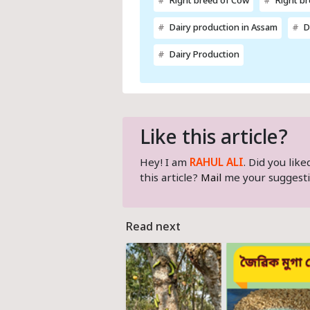
Right breed of Cow
Right br
Dairy production in Assam
D
Dairy Production
Like this article?
Hey! I am
RAHUL ALI
. Did you lik
this article?
Mail
me your suggesti
Read next