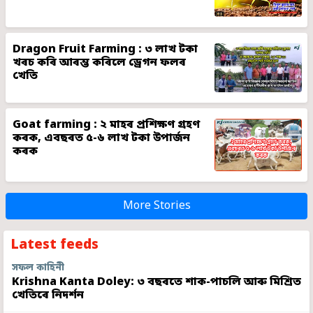
Dragon Fruit Farming : ৩ লাখ টকা
খৰচ কৰি আৰম্ভ কৰিলে ড্ৰেগন ফলৰ
খেতি
Goat farming : ২ মাহৰ প্ৰশিক্ষণ গ্ৰহণ
কৰক, এবছৰত ৫-৬ লাখ টকা উপাৰ্জন
কৰক
More Stories
Latest feeds
সফল কাহিনী
Krishna Kanta Doley: ৩ বছৰতে শাক-পাচলি আৰু মিশ্ৰিত
খেতিৰে নিদৰ্শন