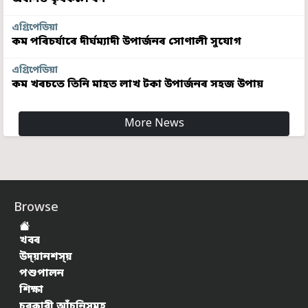
এগ্ৰিপেডিয়া
কম পৰিচৰ্যাৰে দীৰ্ঘম্যাদী উপাৰ্জনৰ সোণালী সুযোগ
এগ্ৰিপেডিয়া
কম খৰচতে তিনি মাহত লাখ টকা উপাৰ্জনৰ সহজ উপায়
More News
Browse
খবৰ
উদ্য়ানশস্য়
পশুপালন
শিক্ষা
চৰকাৰী আঁচনিসমূহ