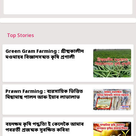
Top Stories
Green Gram Farming : গ্ৰীষ্মকালীন
মগুমাহৰ বিজ্ঞানসন্মত কৃষি প্ৰণালী
Prawn Farming : ব্যৱসায়িক ভিত্তিত
মিছামাছ পালন আৰু ইয়াৰ লাভালাভ
বহনক্ষম কৃষি পদ্ধতি! ই কেনেকৈ আমাৰ
পৰৱৰ্তী প্ৰজন্মক সুৰক্ষিত কৰিব!