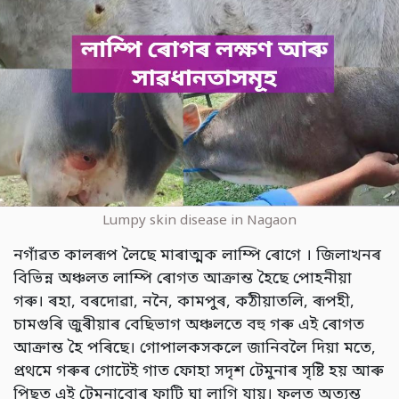
Lumpy skin disease in Nagaon
নগাঁৱত কালৰূপ লৈছে মাৰাত্মক লাম্পি ৰোগে । জিলাখনৰ
বিভিন্ন অঞ্চলত লাম্পি ৰোগত আক্ৰান্ত হৈছে পোহনীয়া
গৰু। ৰহা, বৰদোৱা, ননৈ, কামপুৰ, কঠীয়াতলি, ৰূপহী,
চামগুৰি জুৰীয়াৰ বেছিভাগ অঞ্চলতে বহু গৰু এই ৰোগত
আক্ৰান্ত হৈ পৰিছে। গোপালকসকলে জানিবলৈ দিয়া মতে,
প্ৰথমে গৰুৰ গোটেই গাত ফোহা সদৃশ টেমুনাৰ সৃষ্টি হয় আৰু
পিছত এই টেমুনাবোৰ ফাটি ঘা লাগি যায়। ফলত অত্যন্ত