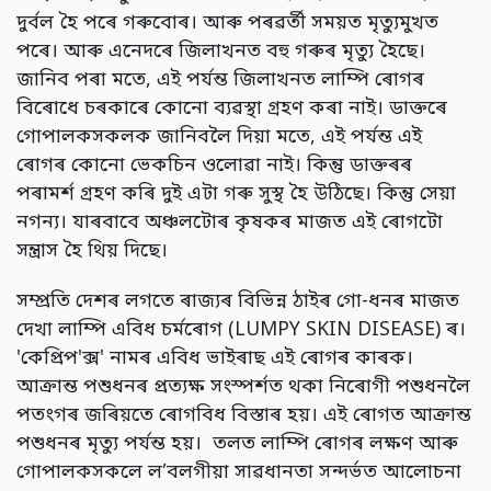
দুৰ্বল হৈ পৰে গৰুবোৰ। আৰু পৰৱৰ্তী সময়ত মৃত্যুমুখত
পৰে। আৰু এনেদৰে জিলাখনত বহু গৰুৰ মৃত্যু হৈছে।
জানিব পৰা মতে, এই পৰ্যন্ত জিলাখনত লাম্পি ৰোগৰ
বিৰোধে চৰকাৰে কোনো ব্যৱস্থা গ্ৰহণ কৰা নাই। ডাক্তৰে
গোপালকসকলক জানিবলৈ দিয়া মতে, এই পৰ্যন্ত এই
ৰোগৰ কোনো ভেকচিন ওলোৱা নাই। কিন্তু ডাক্তৰৰ
পৰামৰ্শ গ্ৰহণ কৰি দুই এটা গৰু সুস্থ হৈ উঠিছে। কিন্তু সেয়া
নগন্য। যাৰবাবে অঞ্চলটোৰ কৃষকৰ মাজত এই ৰোগটো
সন্ত্ৰাস হৈ থিয় দিছে।
সম্প্ৰতি দেশৰ লগতে ৰাজ্যৰ বিভিন্ন ঠাইৰ গো-ধনৰ মাজত
দেখা লাম্পি এবিধ চৰ্মৰোগ (LUMPY SKIN DISEASE) ৰ।
'কেপ্ৰিপ'ক্স' নামৰ এবিধ ভাইৰাছ এই ৰোগৰ কাৰক।
আক্রান্ত পশুধনৰ প্ৰত্যক্ষ সংস্পৰ্শত থকা নিৰোগী পশুধনলৈ
পতংগৰ জৰিয়তে ৰোগবিধ বিস্তাৰ হয়। এই ৰোগত আক্ৰান্ত
পশুধনৰ মৃত্যু পর্যন্ত হয়। তলত লাম্পি ৰোগৰ লক্ষণ আৰু
গোপালকসকলে ল’বলগীয়া সাৱধানতা সন্দৰ্ভত আলোচনা