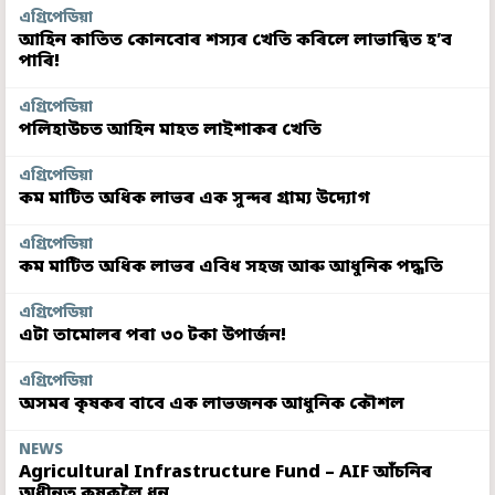
এগ্ৰিপেডিয়া
আহিন কাতিত কোনবোৰ শস্যৰ খেতি কৰিলে লাভান্বিত হ’ব
পাৰি!
এগ্ৰিপেডিয়া
পলিহাউচত আহিন মাহত লাইশাকৰ খেতি
এগ্ৰিপেডিয়া
কম মাটিত অধিক লাভৰ এক সুন্দৰ গ্ৰাম্য উদ্যোগ
এগ্ৰিপেডিয়া
কম মাটিত অধিক লাভৰ এবিধ সহজ আৰু আধুনিক পদ্ধতি
এগ্ৰিপেডিয়া
এটা তামোলৰ পৰা ৩০ টকা উপাৰ্জন!
এগ্ৰিপেডিয়া
অসমৰ কৃষকৰ বাবে এক লাভজনক আধুনিক কৌশল
NEWS
Agricultural Infrastructure Fund – AIF আঁচনিৰ
অধীনত কৃষকলৈ ধন