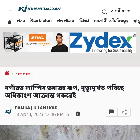
অসমীয়া
খবৰ
উদ্য়ানশস্য়
পশুপালন
শিক্ষা
চৰকাৰী আঁচনিসমূহ
স্ব
পশুপালন
নগাঁৱত লাম্পিৰ ভয়াৱহ ৰূপ, মৃত্যুমুখত পৰিছে
অধিকাংশ আক্ৰান্ত গৰুৱেই
PANKAJ KHANIKAR
8 April, 2023 12:36 PM IST