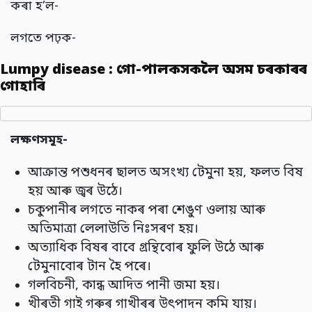
কৰা হ’ল-
লগতে পঢ়ক-
Lumpy disease : গো-পালকসকলৈ অসম চৰকাৰৰ
গোহাৰি
লক্ষণসমূহ-
আক্রান্ত পশুধনৰ ছালত অসংখ্য টেমুনা হয়, ফলত বিষ
হয় আৰু জ্বৰ উঠে।
চকুপানীৰ লগতে নাকৰ পৰা শেঙুণ ওলায় আৰু
অতিমাত্ৰা লেলাউতি নিঃসৰণ হয়।
অত্যাধিক বিষৰ বাবে গ্ৰন্থিবোৰ ফুলি উঠে আৰু
টেমুনাবোৰ টান হৈ পৰে।
গলবিচনী, কান্ধ আদিত পানী জমা হয়।
খীৰতী গাই গৰুৰ গাখীৰৰ উৎপাদন কমি যায়।