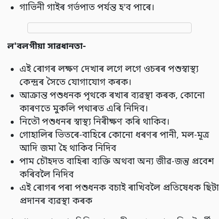
গাভিনী গাইৰ গৰ্ভপাত পর্যন্ত হ'ব পাৰে।
ল
'
বলগীয়া সাৱধানতা-
এই ৰোগৰ লক্ষণ দেখাৰ লগে লগে ওচৰৰ পশুস্বাস্থ্য
কেন্দ্ৰৰ সৈতে যোগাযোগ কৰক।
আক্রান্ত পশুধনক পৃথকে ৰখাৰ ব্যৱস্থা কৰক, কোনো
কাৰণতে মুকলি পথাৰত এৰি নিদিব।
নিতৌ পশুধনৰ স্বাস্থ্য নিৰীক্ষণ কৰি থাকিব।
গোহালিৰ ভিতৰে-বাহিৰে কোনো ধৰণৰ পানী, মল-মূত্ৰ
আদি জমা হৈ থাকিব নিদিব
পাম চৌহদত বাহিৰা ব্যক্তি অথবা অন্য জীৱ-জন্তু প্ৰবেশ
কৰিবলৈ নিদিব
এই ৰোগৰ পৰা পশুধনক বচাই ৰাখিবলৈ প্ৰতিষেধক ছিটা
প্ৰদানৰ ব্যৱস্থা কৰক