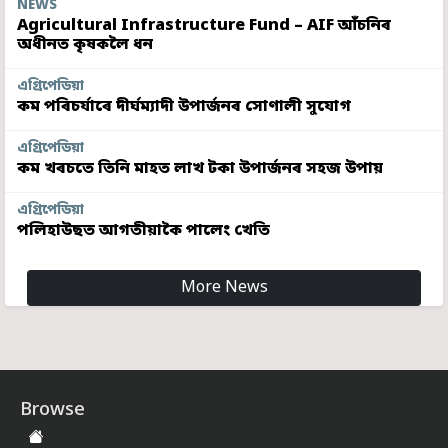
NEWS
Agricultural Infrastructure Fund – AIF আঁচনিৰ
অধীনত কৃষকলৈ ধন
এগ্ৰিপেডিয়া
কম পৰিচৰ্যাৰে দীৰ্ঘম্যাদী উপাৰ্জনৰ সোণালী সুযোগ
এগ্ৰিপেডিয়া
কম খৰচতে তিনি মাহত লাখ টকা উপাৰ্জনৰ সহজ উপায়
এগ্ৰিপেডিয়া
পলিহাউছত আগতীয়াকৈ পালেং খেতি
More News
Browse