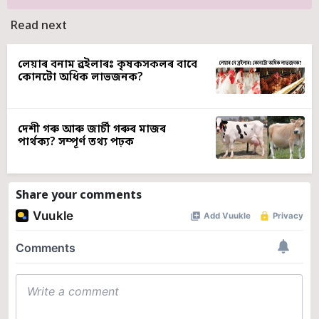
Read next
লেয়াৰ বনাম ব্ৰইলাৰঃ কৃষকসকলৰ বাবে
কোনটো অধিক লাভজনক?
দেশী গৰু আৰু জাৰ্চী গৰুৰ মাজৰ
পাৰ্থক্য? সম্পূৰ্ণ তথ্য পঢ়ক
Share your comments