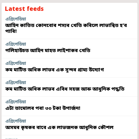
Latest feeds
এগ্ৰিপেডিয়া
আহিন কাতিত কোনবোৰ শস্যৰ খেতি কৰিলে লাভান্বিত হ’ব
পাৰি!
এগ্ৰিপেডিয়া
পলিহাউচত আহিন মাহত লাইশাকৰ খেতি
এগ্ৰিপেডিয়া
কম মাটিত অধিক লাভৰ এক সুন্দৰ গ্ৰাম্য উদ্যোগ
এগ্ৰিপেডিয়া
কম মাটিত অধিক লাভৰ এবিধ সহজ আৰু আধুনিক পদ্ধতি
এগ্ৰিপেডিয়া
এটা তামোলৰ পৰা ৩০ টকা উপাৰ্জন!
এগ্ৰিপেডিয়া
অসমৰ কৃষকৰ বাবে এক লাভজনক আধুনিক কৌশল