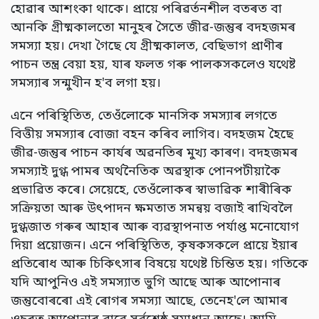
হোৱাৰ আশংকা থাকে। প্ৰায়ে পৰিৱৰ্তনশীল বতৰত বা
আনকি গ্ৰীষ্মকালতো মানুহৰ সৈতে জীৱ-জন্তুৰ বদহজমৰ
সমস্যা হয়। দেখা গৈছে যে গ্ৰীষ্মকালত, বেছিভাগ প্ৰাণীৰ
পাচন তন্ত্ৰ বেয়া হয়, যাৰ ফলত গৰু পালকসকলেও যথেষ্ট
সমস্যাৰ সন্মুখীন হ'ব লগা হয়।
এনে পৰিস্থিতিত, তেওঁলোকে মানসিক সমস্যাৰ লগতে
বিত্তীয় সমস্যাৰ বোজা বহন কৰিব লাগিব। বদহজম হৈছে
জীৱ-জন্তুৰ পাচন কাৰ্যৰ অৱনতিৰ মুখ্য কাৰণ। বদহজমৰ
সমস্যাই দুগ্ধ পামৰ অৰ্থনৈতিক অৱস্থাক পোনপটীয়াকৈ
প্ৰভাৱিত কৰে। সেয়েহে, তেওঁলোকৰ স্বাভাৱিক শাৰীৰিক
সক্ৰিয়তা আৰু উৎপাদন ক্ষমতাত সমন্বয় বজাই ৰাখিবলৈ
দুগ্ধজাত গৰুৰ আহাৰ আৰু ব্যৱস্থাপনাত পৰ্যাপ্ত মনোযোগ
দিয়া প্ৰয়োজন। এনে পৰিস্থিতিত, কৃষকসকলে প্ৰায়ে ইয়াৰ
প্রতিৰোধ আৰু চিকিৎসাৰ বিষয়ে যথেষ্ট চিন্তিত হয়। গতিকে
যদি আপুনিও এই সমস্যাত ভুগি আছে আৰু আপোনাৰ
জন্তুবোৰৰো এই ৰোগৰ সমস্যা আছে, তেনেহ'লে আমাৰ