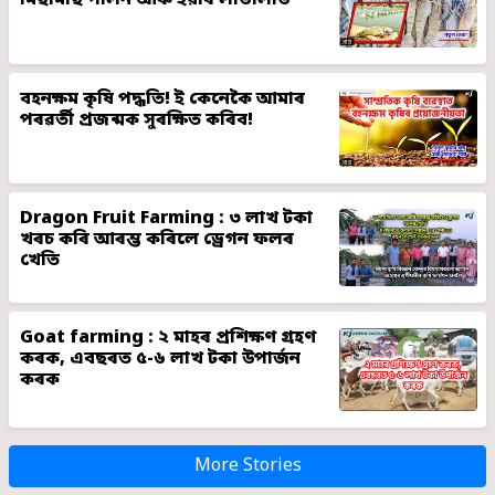
মিছামাছ পালন আৰু ইয়াৰ লাভালাভ
বহনক্ষম কৃষি পদ্ধতি! ই কেনেকৈ আমাৰ
পৰৱৰ্তী প্ৰজন্মক সুৰক্ষিত কৰিব!
Dragon Fruit Farming : ৩ লাখ টকা
খৰচ কৰি আৰম্ভ কৰিলে ড্ৰেগন ফলৰ
খেতি
Goat farming : ২ মাহৰ প্ৰশিক্ষণ গ্ৰহণ
কৰক, এবছৰত ৫-৬ লাখ টকা উপাৰ্জন
কৰক
More Stories