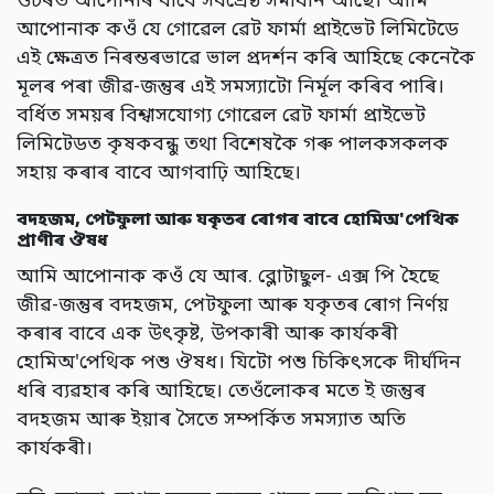
ওচৰত আপোনাৰ বাবে সৰ্বশ্ৰেষ্ঠ সমাধান আছে। আমি
আপোনাক কওঁ যে গোৱেল ৱেট ফাৰ্মা প্ৰাইভেট লিমিটেডে
এই ক্ষেত্ৰত নিৰন্তৰভাৱে ভাল প্ৰদৰ্শন কৰি আহিছে কেনেকৈ
মূলৰ পৰা জীৱ-জন্তুৰ এই সমস্যাটো নিৰ্মূল কৰিব পাৰি।
বৰ্ধিত সময়ৰ বিশ্বাসযোগ্য গোৱেল ৱেট ফাৰ্মা প্ৰাইভেট
লিমিটেডত কৃষকবন্ধু তথা বিশেষকৈ গৰু পালকসকলক
সহায় কৰাৰ বাবে আগবাঢ়ি আহিছে।
বদহজম, পেটফুলা আৰু যকৃতৰ ৰোগৰ বাবে হোমিঅ'পেথিক
প্ৰাণীৰ ঔষধ
আমি আপোনাক কওঁ যে আৰ. ব্লোটাছুল- এক্স পি হৈছে
জীৱ-জন্তুৰ বদহজম, পেটফুলা আৰু যকৃতৰ ৰোগ নিৰ্ণয়
কৰাৰ বাবে এক উৎকৃষ্ট, উপকাৰী আৰু কাৰ্যকৰী
হোমিঅ'পেথিক পশু ঔষধ। যিটো পশু চিকিৎসকে দীৰ্ঘদিন
ধৰি ব্যৱহাৰ কৰি আহিছে। তেওঁলোকৰ মতে ই জন্তুৰ
বদহজম আৰু ইয়াৰ সৈতে সম্পৰ্কিত সমস্যাত অতি
কাৰ্যকৰী।