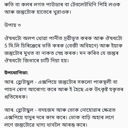
ৰুতি বা কলৰ লগত পাউডাৰ বা টেবলেটখিনি পিহি লওক
আৰু জন্তুটোক হাতেৰে খুৱাওক।
উপায় ৩
ঔষধটো অলপ খোৱা পানীত দ্ৰৱীভূত কৰক আৰু ঔষধটো
5 মি.লি চিৰিঞ্জেৰে ভৰ্তি কৰক (বেজী অবিহনে) আৰু ইয়াক
জন্তুটোৰ মুখত বা নাকত স্প্ৰে কৰক। মন কৰিব যে জন্তুৰ
ঔষধটো জিভাৰে চাটি দিয়া হয়।
উপযোগিতা:
আৰ. ব্লোটাছুল - এক্সপিয়ে জন্তুটোৰ সকলো পাকস্থলী বা
পাচন ৰোগ আৰোগ্য কৰে আৰু ই হৈছে এক উৎকৃষ্ট যকৃতৰ
প্রতিষেধক।
আৰ. ব্লোটাছুল - বদহজম আৰু ভোক নোহোৱাৰ ক্ষেত্ৰত
এক্সপিয়ে যাদুৰ দৰে কাম কৰে। ভোক বাঢ়ি অহাৰ লগে
লগে জন্তুটোৱে খাদ্য খাবলৈ আৰম্ভ কৰে।