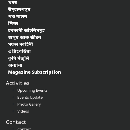
খবৰ
উদ্য়ানশস্য়
পশুপালন
শিক্ষা
চৰকাৰী আঁচনিসমূহ
স্বাস্থ্য় আৰু জীৱন
সফল কাহিনী
এগ্ৰিপেডিয়া
কৃষি সঁজুলি
অন্যান্য
Magazine Subscription
Activities
Upcoming Events
Events Update
Photo Gallery
Videos
Contact
Contact