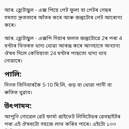
আৰ. ব্লোটাছুল - এক্স পিয়ে পেট ফুলা বা পেটৰ গেছৰ
সমস্যা দ্ৰুততাৰে আঁতৰ কৰে আৰু জন্তুটোৰ পেট আৰোগ্য
কৰে।
আৰ. ব্লোটাছুল - এক্সপি দিয়াৰ ফলত জন্তুটোৱে 2ৰ পৰা 4
ঘণ্টাৰ ভিতৰত খাদ্য খোৱা আৰম্ভ কৰে আনহাতে অন্যান্য
ঔষধ দিলে কেতিয়াবা 24 ঘণ্টাৰ পাছতো খাদ্য খাব
নোৱাৰে।
পালি:
দিনত তিনিবাৰকৈ 5-10 মি.লি, গুড় বা খোৱা পানী বা
ৰুতিত খুৱাব।
উৎপাদন:
আপুনি গোৱেল ৱেট ফাৰ্মা প্ৰাইভেট লিমিটেডৰ ৱেবছাইটৰ
পৰা এই ঔষধটো সহজে লাভ কৰিব পাৰে। এইটো ১০০