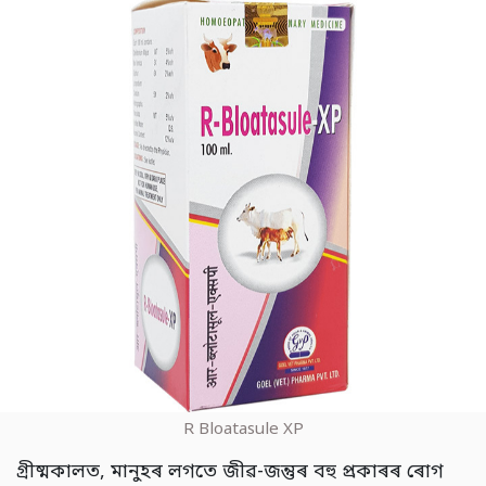
R Bloatasule XP
গ্ৰীষ্মকালত, মানুহৰ লগতে জীৱ-জন্তুৰ বহু প্ৰকাৰৰ ৰোগ