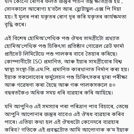
যদি কোনো ৰোগৰ ফলত জন্তুৰ পাচন তন্ত্ৰ ক্ষতিগ্ৰস্ত হয় ,
সোনকালে আৰোগ্য হ'বলৈ আৰ. ব্লোটাছুল-এক্স পি দিয়া
হয়। ই মূলৰ পৰা যকৃতৰ ৰোগ দূৰ কৰি যকৃতৰ কাৰ্যক্ষমতা
বৃদ্ধি কৰে।
এই বিশেষ হোমিঅ'পেথিক পশু ঔষধ সামগ্ৰীটো প্ৰখ্যাত
হোমিঅ'পেথিক পশু চিকিৎসা প্ৰতিষ্ঠান গোৱেল ৱেট ফাৰ্মা
প্ৰাইভেট লিমিটেডে পশু পালকৰ বাবে তৈয়াৰ কৰিছে।
কোম্পানীটো ISO প্ৰমাণিত, আৰু ইয়াৰ সামগ্ৰীবোৰ বিশ্ব
স্বাস্থ্য সংস্থা-জি.এম.পি. প্ৰমাণিত কাৰখানাত নিৰ্মাণ কৰা হয়।
ইয়াক সকলোবোৰ ফৰ্মুলেচন পশু চিকিৎসকৰ দ্বাৰা পৰীক্ষা
আৰু গৱেষণা কৰা হৈছে আৰু গৰু পালকসকলে ৪০
বছৰতকৈও অধিক সময় ধৰি ব্যৱহাৰ কৰি আহিছে।
যদি আপুনিও এই সমস্যাৰ পৰা পৰিত্ৰাণ পাব বিচাৰে, তেন্তে
আপুনি আপোনাৰ জন্তুৰ বাবেও এই ঔষধ ব্যৱহাৰ কৰিব
পাৰে। এতিয়া কথা হল এই ঔষধটো কেনেদৰে ব্যৱহাৰ
কৰিব? গতিকে এই প্ৰবন্ধটোত আমি আপোনাক ক'ম ইয়াক