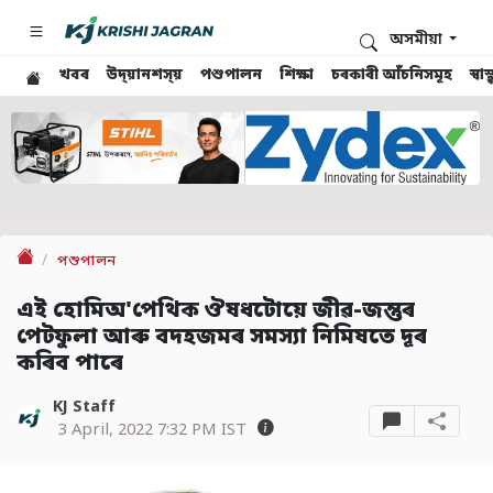
অসমীয়া
খবৰ
উদ্য়ানশস্য়
পশুপালন
শিক্ষা
চৰকাৰী আঁচনিসমূহ
স্ব
পশুপালন
এই হোমিঅ'পেথিক ঔষধটোয়ে জীৱ-জন্তুৰ
পেটফুলা আৰু বদহজমৰ সমস্যা নিমিষতে দূৰ
কৰিব পাৰে
KJ Staff
3 April, 2022 7:32 PM IST