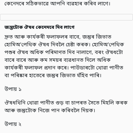
কেনেদৰে সঠিকভাৱে আপনি ব্যৱহাৰ কৰিব লাগে।
জন্তুটোক ঔষধ কেনেদৰে দিব লাগে
দ্ৰুত আৰু কাৰ্যকৰী ফলাফলৰ বাবে, জন্তুৰ জিভাত
হোমিঅ'পেথিক ঔষধ দিবলৈ চেষ্টা কৰক। হোমিঅ'পেথিক
পশুৰ ঔষধ অধিক পৰিমাণত দিব নালাগে, বৰং ঔষধটো
বাৰে বাৰে আৰু কম সময়ৰ ব্যৱধানত দিলে অধিক
কাৰ্যকৰী ফলাফল প্ৰদান কৰে। পাউডাৰটো খোৱা পানীত
বা পৰিষ্কাৰ হাতেৰে জন্তুৰ জিভাত ঘঁহিব পাৰি।
উপায় ১
ঔষধখিনি খোৱা পানীত গুড় বা চাপৰত সৈতে মিহলি কৰক
আৰু জন্তুটোক নিজে পান কৰিবলৈ দিয়ক।
উপায় ২