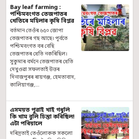
Bay leaf farming :
পশ্চিমবংগত তেজপাতৰ
খেতিৰে মহিলাৰ কৃষি বিপ্লৱ
বৰ্তমান তেওঁৰ ৬৫০ জোপা
তেজপাতৰ গছ আছে। পূৰ্বতে
পশ্চিমবংগত বৰ বেছি
তেজপাতৰ খেতি নকৰিছিল।
সুকুমাৰ বৰ্মনে তেজপাতৰ খেতি
দেখুওৱা সফলতাই উত্তৰ
দিনাজপুৰৰ ৰায়গঞ্জ, হেমতাবাদ,
কালিয়াগঞ্জ,…
এসময়ত পুৱাই খাই গধুলি
কি খাম বুলি চিন্তা কৰিছিল!
এটা পৰিয়ালে
দৰিদ্ৰতাই তেওঁলোকক সকলো