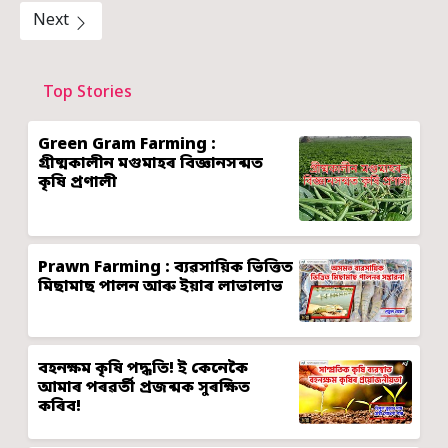
Next
Top Stories
Green Gram Farming :
গ্ৰীষ্মকালীন মগুমাহৰ বিজ্ঞানসন্মত
কৃষি প্ৰণালী
Prawn Farming : ব্যৱসায়িক ভিত্তিত
মিছামাছ পালন আৰু ইয়াৰ লাভালাভ
বহনক্ষম কৃষি পদ্ধতি! ই কেনেকৈ
আমাৰ পৰৱৰ্তী প্ৰজন্মক সুৰক্ষিত
কৰিব!