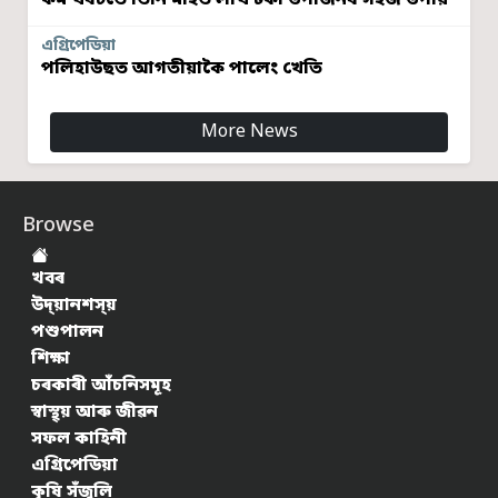
এগ্ৰিপেডিয়া
পলিহাউছত আগতীয়াকৈ পালেং খেতি
More News
Browse
খবৰ
উদ্য়ানশস্য়
পশুপালন
শিক্ষা
চৰকাৰী আঁচনিসমূহ
স্বাস্থ্য় আৰু জীৱন
সফল কাহিনী
এগ্ৰিপেডিয়া
কৃষি সঁজুলি