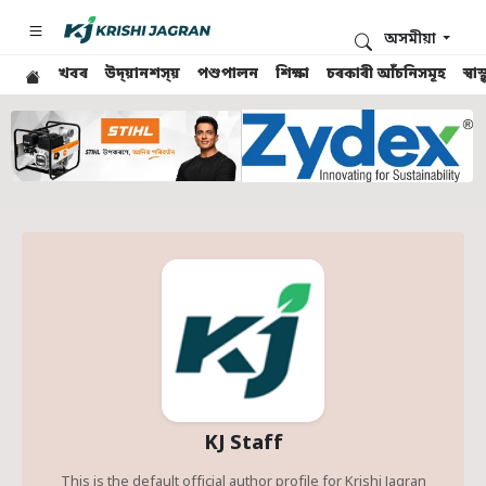
অসমীয়া
খবৰ
উদ্য়ানশস্য়
পশুপালন
শিক্ষা
চৰকাৰী আঁচনিসমূহ
স্ব
KJ Staff
This is the default official author profile for Krishi Jagran