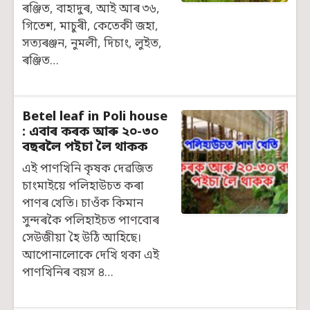
ৰঞ্জিত, বাহাদুৰ, আই আৰ ৩৬,
গিতেশ, মাচুৰী, কেতেকী জহা,
সত্যৰঞ্জন, নুমলী, দিচাং, লুইত,
ৰঞ্জিত…
Betel leaf in Poli house
: এবাৰ কৰক আৰু ২০-৩০
বছৰলৈ পইচা লৈ থাকক
এই পাণখিনি কৃষক দেৱজিত
চাংমাইয়ে পলিহাউচত কৰা
পাণৰ খেতি। চাওঁক কিমান
সুন্দৰকৈ পলিহাইচত পাণবোৰ
সেউজীয়া হৈ উঠি আহিছে।
আপোনালোকে দেখি থকা এই
পাণখিনিৰ বয়স ৪…