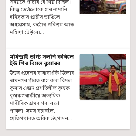
সময়তে প্ৰাচীৰ হৈ থিয় দিছিল।
কিন্তু তেওঁলোকে হাৰ নামানি
দৰিদ্ৰতাৰ প্ৰাচীৰ ভাঙিলে
অধ্যৱসায়, কঠোৰ পৰিশ্ৰম আৰু
মহিন্দ্ৰা টেক্টৰে।…
মহিন্দ্ৰাই ভাগ্য সলনি কৰিলে
ইউ পিৰ বিমল কুমাৰৰ
উত্তৰ প্ৰদেশৰ বাৰাবাংকি জিলাৰ
ৰামনগৰ গাঁৱত বাস কৰা বিমল
কুমাৰ এজন প্ৰগতিশীল কৃষক।
কৃষকগৰাকীয়ে অত্যধিক
শাৰীৰিক শ্ৰমৰ পৰা ৰক্ষা
পাবলা, সময় বচাবলৈ,
খেতিপথাৰত অধিক উৎপাদন…