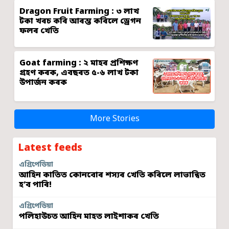
Dragon Fruit Farming : ৩ লাখ
টকা খৰচ কৰি আৰম্ভ কৰিলে ড্ৰেগন
ফলৰ খেতি
Goat farming : ২ মাহৰ প্ৰশিক্ষণ
গ্ৰহণ কৰক, এবছৰত ৫-৬ লাখ টকা
উপাৰ্জন কৰক
More Stories
Latest feeds
এগ্ৰিপেডিয়া
আহিন কাতিত কোনবোৰ শস্যৰ খেতি কৰিলে লাভান্বিত
হ’ব পাৰি!
এগ্ৰিপেডিয়া
পলিহাউচত আহিন মাহত লাইশাকৰ খেতি