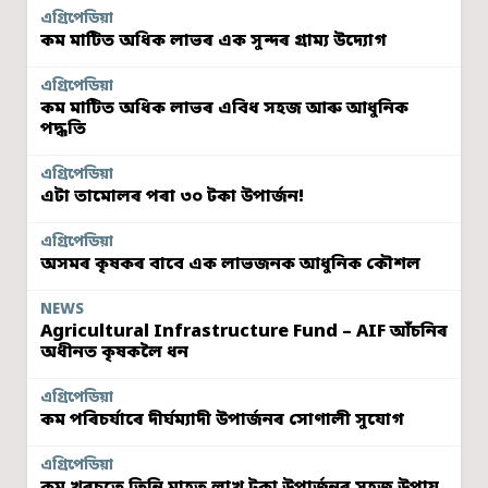
এগ্ৰিপেডিয়া
কম মাটিত অধিক লাভৰ এক সুন্দৰ গ্ৰাম্য উদ্যোগ
এগ্ৰিপেডিয়া
কম মাটিত অধিক লাভৰ এবিধ সহজ আৰু আধুনিক
পদ্ধতি
এগ্ৰিপেডিয়া
এটা তামোলৰ পৰা ৩০ টকা উপাৰ্জন!
এগ্ৰিপেডিয়া
অসমৰ কৃষকৰ বাবে এক লাভজনক আধুনিক কৌশল
NEWS
Agricultural Infrastructure Fund – AIF আঁচনিৰ
অধীনত কৃষকলৈ ধন
এগ্ৰিপেডিয়া
কম পৰিচৰ্যাৰে দীৰ্ঘম্যাদী উপাৰ্জনৰ সোণালী সুযোগ
এগ্ৰিপেডিয়া
কম খৰচতে তিনি মাহত লাখ টকা উপাৰ্জনৰ সহজ উপায়