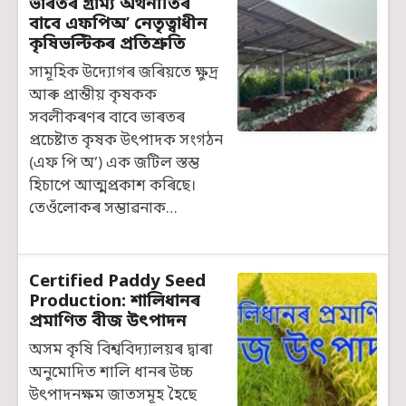
ভাৰতৰ গ্ৰাম্য অৰ্থনীতিৰ
বাবে এফপিঅ’ নেতৃত্বাধীন
কৃষিভল্টিকৰ প্ৰতিশ্ৰুতি
সামূহিক উদ্যোগৰ জৰিয়তে ক্ষুদ্ৰ
আৰু প্ৰান্তীয় কৃষকক
সবলীকৰণৰ বাবে ভাৰতৰ
প্ৰচেষ্টাত কৃষক উৎপাদক সংগঠন
(এফ পি অ’) এক জটিল স্তম্ভ
হিচাপে আত্মপ্ৰকাশ কৰিছে।
তেওঁলোকৰ সম্ভাৱনাক…
Certified Paddy Seed
Production: শালিধানৰ
প্ৰমাণিত বীজ উৎপাদন
অসম কৃষি বিশ্ববিদ্যালয়ৰ দ্বাৰা
অনুমোদিত শালি ধানৰ উচ্চ
উৎপাদনক্ষম জাতসমূহ হৈছে