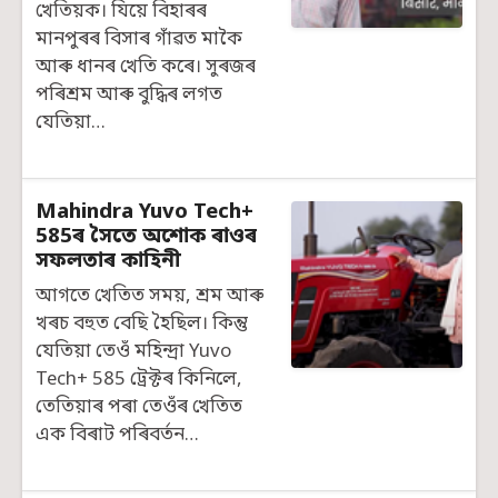
খেতিয়ক। যিয়ে বিহাৰৰ
মানপুৰৰ বিসাৰ গাঁৱত মাকৈ
আৰু ধানৰ খেতি কৰে। সুৰজৰ
পৰিশ্ৰম আৰু বুদ্ধিৰ লগত
যেতিয়া…
Mahindra Yuvo Tech+
585ৰ সৈতে অশোক ৰাওৰ
সফলতাৰ কাহিনী
আগতে খেতিত সময়, শ্ৰম আৰু
খৰচ বহুত বেছি হৈছিল। কিন্তু
যেতিয়া তেওঁ মহিন্দ্ৰা Yuvo
Tech+ 585 ট্ৰেক্টৰ কিনিলে,
তেতিয়াৰ পৰা তেওঁৰ খেতিত
এক বিৰাট পৰিবৰ্তন…