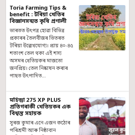
Toria Farming Tips &
benefit : টৰিয়া খেতিৰ
বিজ্ঞানসন্মত কৃষি প্ৰণালী
ভাৰতত উৎপন্ন হোৱা বিভিন্ন
প্ৰকাৰৰ তৈলবীজৰ ভিতৰত
টৰিয়া উল্লেখযোগ্য। প্রায় ৪০-৪৫
শতাংশ তেল থকা এই শস্য
অসমৰ খেতিয়কৰ মাজতো
জনপ্রিয়। তেল নিষ্কাষন কৰাৰ
পাছত উৎপাদিত…
মহিন্দ্ৰা 275 XP PLUS
প্ৰতিগৰাকী খেতিয়কৰ এক
বিশ্বস্ত সহায়ক
সুৰজ কুমাৰ এনে এজন কঠোৰ
পৰিশ্ৰমী আৰু নিষ্ঠাবান