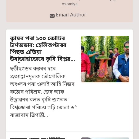
Asomiya
Email Author
কৃষিৰ পৰা ১০০ কোটিৰ
টাৰ্ণঅভাৰ: হেলিকপ্টাৰৰ
পিছত এতিয়া
উৰাজাহাজেৰে কৃষি বিপ্লৱ
আনিব ড° ৰাজাৰাম
ছত্তীছগড়ৰ বস্তৰৰ দৰে
ত্ৰিপাঠীয়ে
প্ৰত্যাহ্বানমূলক ভৌগোলিক
অঞ্চলৰ পৰা ওলাই আহি নিজৰ
কঠোৰ পৰিশ্ৰম, জেদ আৰু
উদ্ভাৱনৰ বলত কৃষি জগতত
বিশ্বজোৰা পৰিচয় গঢ়ি তোলা ড°
ৰাজাৰাম ত্ৰিপাঠী…