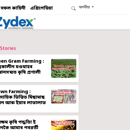
অসমীয়া
সফল কাহিনী
এগ্ৰিপেডিয়া
Stories
een Gram Farming :
ীষ্মকালীন মগুমাহৰ
্ঞানসন্মত কৃষি প্ৰণালী
awn Farming :
ৱসায়িক ভিত্তিত মিছামাছ
লন আৰু ইয়াৰ লাভালাভ
ক্ষম কৃষি পদ্ধতি! ই
েকৈ আমাৰ পৰৱৰ্তী