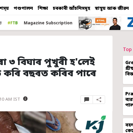
শস্য়
পশুপালন
শিক্ষা
চৰকাৰী আঁচনিসমূহ
স্বাস্থ্য় আৰু জীৱন
য
#FTB
Magazine Subscription
Top 
ৰা ৩ বিঘাৰ পুখুৰী হ'লেই
Gr
গ্ৰ
েতি কৰি বছৰত কৰিব পাৰে
বিজ
Pr
ব্য
:10 AM IST
পা
বহন
কেন