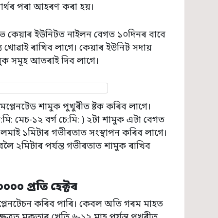
াৰ্থৰ পৰা আহৰণ কৰা হয়।
টিভ কেয়াৰ ইউনিটত নাইলন বেগত ১০দিনৰ বাবে
দ্য খোৱাই ৰাখিব লাগে। কেয়াৰ ইউনিট সদায়
মুক সমূহ আতৰাই দিব লাগে।
প্লেনটেড শামুক পুখুৰীত ষ্টক কৰিব লাগে।
ি: মেচ-১২ বৰ্গ চে:মি: ) ২টা শামুক এটা বেগত
ওলমাই ১মিটাৰ গভীৰতাত সংস্থাপন কৰিব লাগে।
বলৈ ২মিটাৰ পৰ্যন্ত গভীৰতাত শামুক ৰাখিব
০০০ প্ৰতি হেক্টৰ
্লেনটেচন কৰিব পাৰি। কেবল অতি গৰম মাহত
েত্ৰত মুকুতাৰ খেতি ৬-১২ মাহ পৰ্যন্ত পুখুৰীত