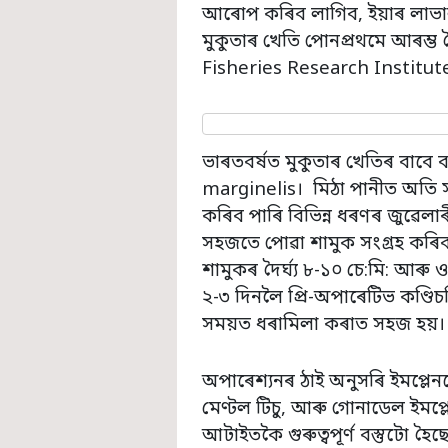
আৰোপ কৰিব লাগিব, ইয়াৰ লাভাল
মুকুতাৰ খেতি পোনপ্ৰথমে আৰম্
Fisheries Research Institu
ভাৰতবৰ্ষত মুকুতাৰ খেতিৰ বাবে ব
marginelis। মিঠা পানীত অতি 
কৰিব পাৰি বিভিন্ন ধৰণৰ জুৱেলা
সহজতে পোৱা শামুক সংগ্ৰহ কৰিব 
শামুকৰ দৈৰ্ঘ্য ৮-১০ চে:মি: আৰু
২-৩ দিনলৈ প্ৰি-অপাৰেটিভ কণ্ড
সময়ত ধৰামিলা কৰাত সহজ হয়।
অপাৰেশ্যনৰ ঠাই অনুসৰি ইমপ্লেনট
মেণ্টল টিচু, আৰু গোনাডেল ইমপ্
আটাইতকৈ গুৰুত্বপূৰ্ণ বস্তুটো হ