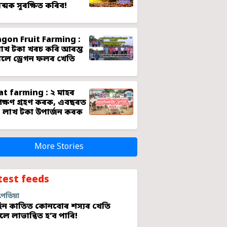
জন্মক সুৰক্ষিত কৰিব!
gon Fruit Farming :
াখ টকা খৰচ কৰি আৰম্ভ
লে ড্ৰেগন ফলৰ খেতি
t farming : ২ মাহৰ
শিক্ষণ গ্ৰহণ কৰক, এবছৰত
 লাখ টকা উপাৰ্জন কৰক
More Stories
test feeds
পেডিয়া
ন কাতিত কোনবোৰ শস্যৰ খেতি
লে লাভান্বিত হ’ব পাৰি!