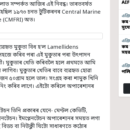
AIF
াভ সম্পৰ্কত আজিৰ এই নিবন্ধ। ভাৰতবৰ্ষত
ভ হৈছিল ১৯৭৩ চনত টুটিকৰনৰ Central Marine
এগ্ৰি
te (CMFRI) অত।
কম প
সুয
এগ্ৰি
্যৱহৃত মুকুতা বিধ হ'ল Lamellidens
কম 
সহজ
সহজে কৰিব পৰা এই মুকুতাৰ পৰা উৎপাদন
ৰী। মুকুতাৰ খেতি কৰিবলৈ হলে প্ৰথমতে আমি
এগ্ৰি
লাগিব। মুকুতাৰ খেতিৰ বাবে ব্যৱহৃত হোৱা
পলি
 ওজন ৫০গ্ৰাম হলে ভাল। সংগ্ৰহ কৰা শামুক খিনি
িচনিং কৰিব লাগে। এইটো কৰিলে অপাৰেশ্যনৰ
েচন তিনি প্ৰকাৰৰ যেনে- মেণ্টল কেভিটি,
লেনটেচন। ইমপ্লেনটেচন অপাৰেশ্যনৰ সময়ত লগা
ৈছে বিডচ বা নিউক্লী যিটো সাধাৰণতে কঠোৰ