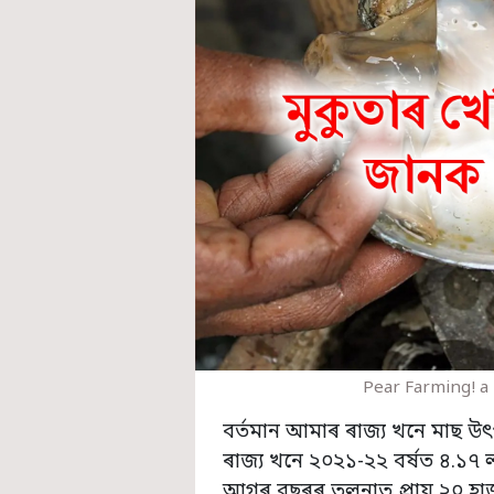
Pear Farming! a 
বৰ্তমান আমাৰ ৰাজ্য খনে মাছ উ
ৰাজ্য খনে ২০২১-২২ বৰ্ষত ৪.১৭
আগৰ বছৰৰ তুলনাত প্ৰায় ২০ হাজ