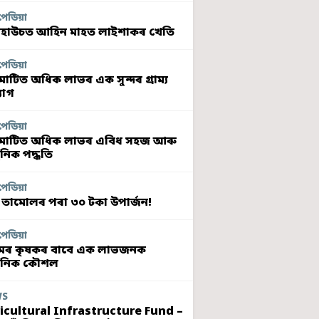
পেডিয়া
হাউচত আহিন মাহত লাইশাকৰ খেতি
পেডিয়া
মাটিত অধিক লাভৰ এক সুন্দৰ গ্ৰাম্য
যোগ
পেডিয়া
মাটিত অধিক লাভৰ এবিধ সহজ আৰু
নিক পদ্ধতি
পেডিয়া
 তামোলৰ পৰা ৩০ টকা উপাৰ্জন!
পেডিয়া
ৰ কৃষকৰ বাবে এক লাভজনক
ুনিক কৌশল
WS
icultural Infrastructure Fund –