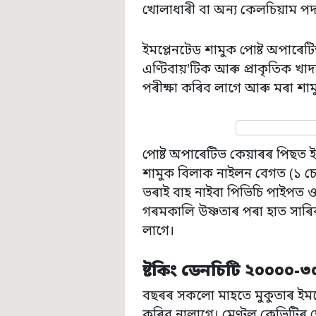
খোলাধাৰী বা অন্য কেলচিয়াম পদ
ইমপ্লেনটেড শামুক পোষ্ট অপাৰে
এণ্টিবায়'টিক আৰু প্ৰাকৃতিক খা
পৰীক্ষা কৰিব লাগে আৰু মৰা শা
পোষ্ট অপাৰেটিভ কেয়াৰৰ পিছত ইম
শামুক বিলাক নাইলন বেগত (১ চে:ম
ভৰাই বাহ নাইবা পিভিচি পাইপত 
গৰমকালি উষ্ণতাৰ পৰা হাত সাৰি
লাগে।
ষ্টকিং ডেনচিটি ২০০০০-৩০
বছৰৰ সকলো মাহতে মুকুতাৰ ইমপ
কৰিব নালাগে। মেণ্টল কেভিটিৰ ক্ষ