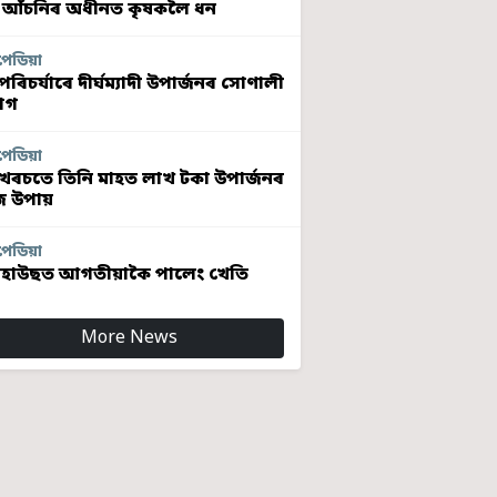
 আঁচনিৰ অধীনত কৃষকলৈ ধন
পেডিয়া
ৰিচৰ্যাৰে দীৰ্ঘম্যাদী উপাৰ্জনৰ সোণালী
োগ
পেডিয়া
খৰচতে তিনি মাহত লাখ টকা উপাৰ্জনৰ
 উপায়
পেডিয়া
হাউছত আগতীয়াকৈ পালেং খেতি
More News