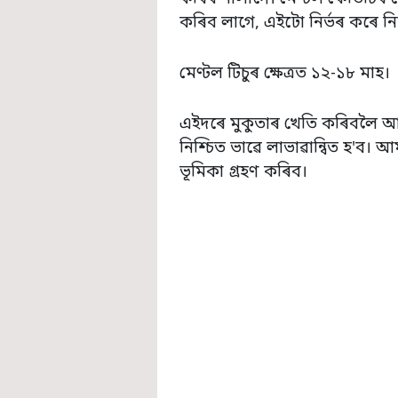
কৰিব লাগে, এইটো নিৰ্ভৰ কৰে 
মেণ্টল টিচুৰ ক্ষেত্ৰত ১২-১৮ মাহ।
এইদৰে মুকুতাৰ খেতি কৰিবলৈ আ
নিশ্চিত ভাৱে লাভাৱান্বিত হ'ব।
ভূমিকা গ্ৰহণ কৰিব।