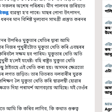
 সকলৰ অশেষ পৰিশ্ৰম। মীন পালনৰ জৰিয়তে
এগ্ৰি
পলি
িকল্প
ব্যৱস্থা হ'ব পাৰে। মাছৰ পোনা উৎপাদন,
ধৰনৰ মান বিশিষ্ট মূল্যবান সামগ্ৰী প্ৰস্তুত কৰনৰ
এগ্ৰি
কম 
উদ্
নৰ উপৰিও মুকুতাৰ খেতিৰ দ্বাৰা আমি
এগ্ৰি
াৰ নিজৰ পুখুৰীটোত মুকুতা খেতি কৰি এবছৰৰ
কম 
ৰিবলৈ সক্ষম হব পাৰিম। মুকুতাৰ খেতি অতি
আধু
ৰী হ'লেই যথেষ্ট। বহি ৰাষ্ট্ৰত মুকুতা খেতি
এগ্ৰি
ছু ঠাইতহে এই খেতি কৰা হয়। অসমৰ ক্ষেত্ৰতো
এটা
েতিৰ লগত জড়িত। তাৰ ভিতৰত নলবাৰীৰ যুৱক
ৰশিক্ষণ লৈ মুকুতা খেতি কৰি স্বাৱলম্বী হোৱাৰ
এগ্ৰি
ত্ৰত দিহা পৰামৰ্শ আগবঢ়ায় আহিছে। মই তেওঁৰ
অসম
আধ
NE
মতে আমি কি কৰিব লাগিব, কি কথাত গুৰুত্ব
Agr