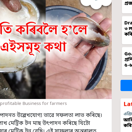
প্ৰ
Dra
৩ ল
কৰি
Goa
প্ৰ
৫-৬
profitable Business for farmers
La
এগ্ৰি
ৎপাদনত উল্লেখযোগ্য ভাৱে সফলতা লাভ কৰিছে।
আহি
 লাখ মেট্ৰিক টন মাছ উৎপাদন কৰিছে যিটো
কৰি
াৰ মেট্ৰিক টন বেছি। এই সাফল্যৰ অন্তৰালত