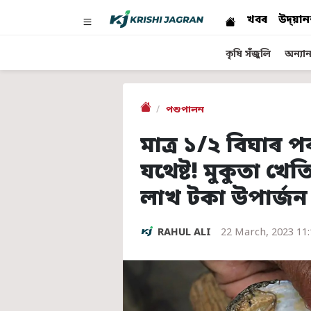
খবৰ
উদ্য়ান
কৃষি সঁজুলি
অন্যান্
পশুপালন
মাত্ৰ ১/২ বিঘাৰ প
যথেষ্ট! মুকুতা খ
লাখ টকা উপাৰ্জন
RAHUL ALI
22 March, 2023 11