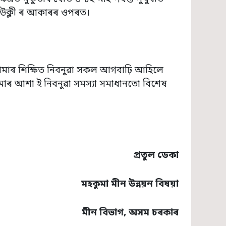
নিউক্লী ৰ আকাৰৰ ওপৰত।
মাৰ শিক্ষিত নিবনুৱা সকল আগবাঢ়ি আহিলে
 আমাৰ আশা ই নিবনুৱা সমস্যা সমাধানতো বিশেষ
প্ৰতুল ডেকা
মহকুমা মীন উন্নয়ন বিষয়া
মীন বিভাগ
,
অসম চৰকাৰ