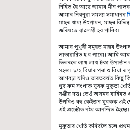
নিহিত হৈ আছে আমাৰ মীন পালক
আমাৰ নিবনুৱা সমস্যা সমাধানৰ
ব
মাছৰ খাদ্য উৎপাদন, মাছৰ বিভিন্ন 
জৰিয়তে স্বাৱলম্বী হব পাৰিব।
আমাৰ পুখুৰী সমূহত মাছৰ উৎপাদ
লাভাৱান্বিত হ'ব পাৰো। আমি আম
ভিতৰতে লাখ লাখ টকা উপাৰ্জন ক
সহজ। ১/২ বিঘাৰ পৰা ৩ বিঘা ৰ পুখু
আগবঢ়া যদিও ভাৰতবৰ্ষত কিছু কি
খুব কম সংখ্যক যুবক মুকুতা খ
সঞ্জীৱ দত্ত। তেওঁ অসমৰ বাহিৰত প্
উপৰিও বহু কেইজন যুবকক এই ক্ষে
এই প্ৰচেষ্টাত নথৈ আনন্দিত হৈছো।
মুকুতাৰ খেতি কৰিবলৈ হলে প্ৰথ