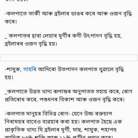
-কলপাতে তাৰ্কী আৰু ব্ৰইলাৰ ডাঙৰ কৰে আৰু ওজন বৃদ্ধি
কৰে।
_ কলপাতৰ দ্বাৰা লেয়াৰ মূৰ্গীৰ কণী উৎপাদন বৃদ্ধি হয়,
ব্ৰইলাৰৰ ওজন বৃদ্ধি হয়।
-শামুক,
গাহৰি
আদিৰো উতপাদন কলপাত খুৱালে বৃদ্ধি
হয়।
_কলপাতে উন্নত খাদ্য ৰূপান্তৰ অনুপাতত সহায় কৰে, ৰোগ
প্ৰতিৰোধ কৰে, পশুধনৰ বিকাশ আৰু ওজন বৃদ্ধি কৰে।
-কলপাত মানুহৰ বিভিন্ন ৰোগ- যেনে উচ্চ ৰক্তচাপ
নিৰাময়ৰ বাবেও ব্যৱহাৰ কৰা হয়। কলপাত হৈছে এক
প্ৰাকৃতিক খাদ্য যি ব্ৰইলাৰ মূৰ্গী, মাছ, শামুক, শহাপহু