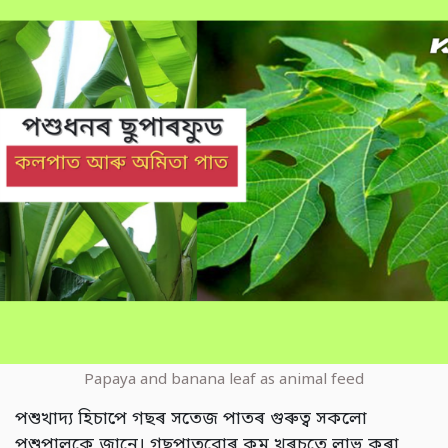
Papaya and banana leaf as animal feed
পশুখাদ্য হিচাপে গছৰ সতেজ পাতৰ গুৰুত্ব সকলো
পশুপালকে জানে। গছপাতবোৰ কম খৰচতে লাভ কৰা