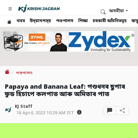
অসমীয়া
খবৰ
উদ্য়ানশস্য়
পশুপালন
শিক্ষা
চৰকাৰী আঁচনিসমূহ
স্ব
পশুপালন
Papaya and Banana Leaf: পশুধনৰ ছুপাৰ
ফুড হিচাপে কলপাত আৰু অমিতাৰ পাত
KJ Staff
18 April, 2023 10:29 AM IST