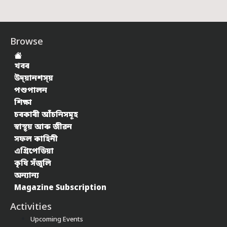
Browse
খবৰ
উদ্য়ানশস্য়
পশুপালন
শিক্ষা
চৰকাৰী আঁচনিসমূহ
স্বাস্থ্য় আৰু জীৱন
সফল কাহিনী
এগ্ৰিপেডিয়া
কৃষি সঁজুলি
অন্যান্য
Magazine Subscription
Activities
Upcoming Events