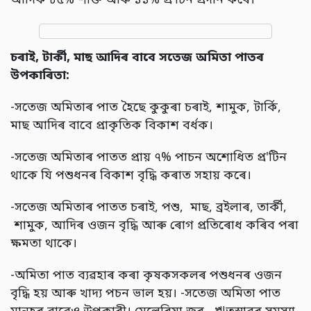
আদিক ৮৫% শক্তি আৰু ১১% প্ৰ'টিন প্ৰদান কৰে।
চৰাই
,
টাৰ্কী
,
মাছ আদিৰ বাবে সতেজ অমিতা পাতৰ
উপকাৰিতা
:
-সতেজ অমিতাৰ পাত হৈছে কুকুৰা চৰাই, শামুক, টাৰ্কি,
মাছ আদিৰ বাবে প্ৰাকৃতিক বিকাশ বৰ্ধক।
-সতেজ অমিতাৰ পাতত প্ৰায় ৭% পাচন অশোধিত প্ৰ'টিন
থাকে যি পশুধনৰ বিকাশ বৃদ্ধি কৰাত সহায় কৰে।
-সতেজ অমিতাৰ পাতত চৰাই, পশু, মাছ, ব্ৰইলাৰ, তাৰ্কী,
শামুক, আদিৰ ওজন বৃদ্ধি আৰু ৰোগ প্ৰতিৰোধ কৰিব পৰা
ক্ষমতা থাকে।
-অমিতা পাত ব্যৱহাৰ কৰা কৃষকসকলৰ পশুধনৰ ওজন
বৃদ্ধি হয় আৰু খাদ্য পচন ভাল হয়। -সতেজ অমিতা পাত