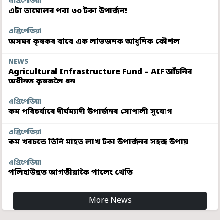
এগ্ৰিপেডিয়া
এটা তামোলৰ পৰা ৩০ টকা উপাৰ্জন!
এগ্ৰিপেডিয়া
অসমৰ কৃষকৰ বাবে এক লাভজনক আধুনিক কৌশল
NEWS
Agricultural Infrastructure Fund – AIF আঁচনিৰ
অধীনত কৃষকলৈ ধন
এগ্ৰিপেডিয়া
কম পৰিচৰ্যাৰে দীৰ্ঘম্যাদী উপাৰ্জনৰ সোণালী সুযোগ
এগ্ৰিপেডিয়া
কম খৰচতে তিনি মাহত লাখ টকা উপাৰ্জনৰ সহজ উপায়
এগ্ৰিপেডিয়া
পলিহাউছত আগতীয়াকৈ পালেং খেতি
More News