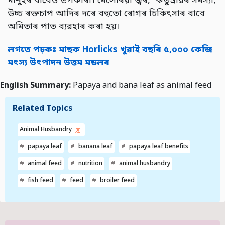
মানুহৰ বাবেও উপকাৰী। মেলেৰিয়া জ্বৰ, ঋতুস্ৰাৱৰ সমস্যা,
উচ্চ ৰক্তচাপ আদিৰ দৰে বহুতো ৰোগৰ চিকিৎসাৰ বাবে
অমিতাৰ পাত ব্যৱহাৰ কৰা হয়।
লগতে পঢ়কঃ মাছক Horlicks খুৱাই বছৰি ৫,০০০ কেজি
মৎস্য উৎপাদন উত্তম মন্ডলৰ
English Summary:
Papaya and bana leaf as animal feed
Related Topics
Animal Husbandry
papaya leaf
banana leaf
papaya leaf benefits
animal feed
nutrition
animal husbandry
fish feed
feed
broiler feed