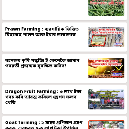
Prawn Farming : ব্যৱসায়িক ভিত্তিত
মিছামাছ পালন আৰু ইয়াৰ লাভালাভ
বহনক্ষম কৃষি পদ্ধতি! ই কেনেকৈ আমাৰ
পৰৱৰ্তী প্ৰজন্মক সুৰক্ষিত কৰিব!
Dragon Fruit Farming : ৩ লাখ টকা
খৰচ কৰি আৰম্ভ কৰিলে ড্ৰেগন ফলৰ
খেতি
Goat farming : ২ মাহৰ প্ৰশিক্ষণ গ্ৰহণ
কৰক, এবছৰত ৫-৬ লাখ টকা উপাৰ্জন