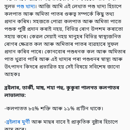
সুলভ
পশু খাদ্য
। আজি আমি এই লেখাত পশু খাদ্য হিচাপে
কলপাত আৰু অমিতা পাতৰ গুৰুত্ব সম্পৰ্কে কিছু তথ্য
প্ৰদান কৰিম। সহজতে পোৱা কলপাত আৰু অমিতা পাতে
পশুক পুষ্টি প্ৰদান কৰাই নহয়, বিভিন্ন ৰোগ উপশম কৰাতো
সহায় কৰে। কেৱল সেয়াই নহয় মানুহৰ বিভিন্ন স্বাস্থ্যজনিত
ৰোগৰ ক্ষেত্ৰত কল আৰু অমিতাৰ পাতৰ ব্যৱহাৰে সুফল
প্ৰদান কৰিব পাৰে। কোনবোৰ পশুধনক কল আৰু অমিতাৰ
পাত খুৱাব পাৰি আৰু এই খাদ্যৰ পৰা পশুধনৰ স্বাস্থ্য আৰু
উৎপাদন কিদৰে প্ৰভাৱিত হয় সেই বিষয়ে সবিশেষ জানো
আহকঃ
ব্ৰইলাৰ
,
তাৰ্কী
,
মাছ,
শহা পহু
,
কুকুৰা পালনত কলপাতৰ
লাভালাভ
:
-কলপাতত ৮৫% শক্তি আৰু ১১% প্ৰ'টিন থাকে।
-
ব্ৰইলাৰ মুৰ্গী
আৰু মাছৰ বাবে ই প্ৰাকৃতিক বুষ্টাৰ হিচাপে
কাম কৰে।