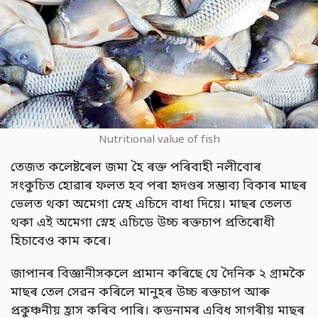
Nutritional value of fish
তেজত কলেষ্টৰেল জমা হৈ ৰক্ত পৰিবাহী নলীবোৰ
সংকুচিত হোৱাৰ ফলত হব পৰা হৃদণ্ডৰ সম্ভাব্য বিকাৰ মাছৰ
ভেলত থকা অমেগা স্নেহ এচিদে বাধা দিয়ে। মাছৰ তেলত
থকা এই অমেগা স্নেহ এচিডে উচ্চ ৰক্তচাপ প্ৰতিৰোধী
হিচাবেও কাম কৰে।
জাপানৰ বিজ্ঞানীসকলে প্ৰামান কৰিছে যে দৈনিক ২ গ্ৰামকৈ
মাছৰ তেল সেৱন কৰিলে মানুহৰ উচ্চ ৰক্তচাপ আৰু
প্ৰকুঞ্চনীয় হ্ৰাস কৰিব পাৰি। কডনামৰ এবিধ সাগৰীয় মাছৰ