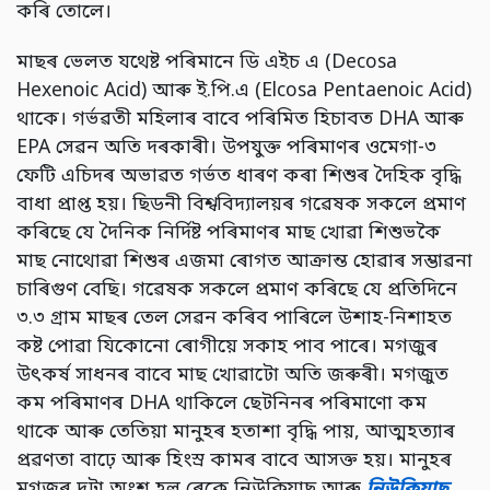
কৰি তোলে।
মাছৰ ভেলত যথেষ্ট পৰিমানে ডি এইচ এ (Decosa
Hexenoic Acid) আৰু ই.পি.এ (Elcosa Pentaenoic Acid)
থাকে। গৰ্ভৱতী মহিলাৰ বাবে পৰিমিত হিচাবত DHA আৰু
EPA সেৱন অতি দৰকাৰী। উপযুক্ত পৰিমাণৰ ওমেগা-৩
ফেটি এচিদৰ অভাৱত গৰ্ভত ধাৰণ কৰা শিশুৰ দৈহিক বৃদ্ধি
বাধা প্রাপ্ত হয়। ছিডনী বিশ্ববিদ্যালয়ৰ গৱেষক সকলে প্ৰমাণ
কৰিছে যে দৈনিক নিৰ্দিষ্ট পৰিমাণৰ মাছ খোৱা শিশুভকৈ
মাছ নোথোৱা শিশুৰ এজমা ৰোগত আক্ৰান্ত হোৱাৰ সম্ভাৱনা
চাৰিগুণ বেছি। গৱেষক সকলে প্ৰমাণ কৰিছে যে প্ৰতিদিনে
৩.৩ গ্রাম মাছৰ তেল সেৱন কৰিব পাৰিলে উশাহ-নিশাহত
কষ্ট পোৱা যিকোনো ৰোগীয়ে সকাহ পাব পাৰে। মগজুৰ
উৎকৰ্ষ সাধনৰ বাবে মাছ খোৱাটো অতি জৰুৰী। মগজুত
কম পৰিমাণৰ DHA থাকিলে ছেটনিনৰ পৰিমাণো কম
থাকে আৰু তেতিয়া মানুহৰ হতাশা বৃদ্ধি পায়, আত্মহত্যাৰ
প্ৰৱণতা বাঢ়ে আৰু হিংস্ৰ কামৰ বাবে আসক্ত হয়। মানুহৰ
মগজুৰ দুটা অংশ হল ৰেকে নিউক্লিয়াছ আৰু
নিউক্লিয়াছ