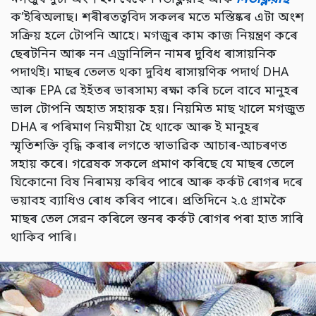
ক’ইৰিঅলাছ। শৰীৰতত্ববিদ সকলৰ মতে মস্তিষ্কৰ এটা অংশ
সক্রিয় হলে টোপনি আহে। মগজুৰ কাম কাজ নিয়ন্ত্ৰণ কৰে
ছেৰটনিন আৰু নন এড্রানিলিন নামৰ দুবিধ ৰাসায়নিক
পদার্থই। মাছৰ তেলত থকা দুবিধ ৰাসায়ণিক পদার্থ DHA
আৰু EPA ৱে ইহঁতৰ ভাৰসাম্য ৰক্ষা কৰি চলে বাবে মানুহৰ
ভাল টোপনি অহাত সহায়ক হয়। নিয়মিত মাছ খালে মগজুত
DHA ৰ পৰিমাণ নিয়মীয়া হৈ থাকে আৰু ই মানুহৰ
স্মৃতিশক্তি বৃদ্ধি কৰাৰ লগতে স্বাভাৱিক আচাৰ-আচৰণত
সহায় কৰে। গৱেষক সকলে প্ৰমাণ কৰিছে যে মাছৰ তেলে
যিকোনো বিষ নিৰাময় কৰিব পাৰে আৰু কৰ্কট ৰোগৰ দৰে
ভয়াবহ ব্যাধিও ৰোধ কৰিব পাৰে। প্ৰতিদিনে ২.৫ গ্ৰামকৈ
মাছৰ তেল সেৱন কৰিলে স্তনৰ কৰ্কট ৰোগৰ পৰা হাত সাৰি
থাকিব পাৰি।