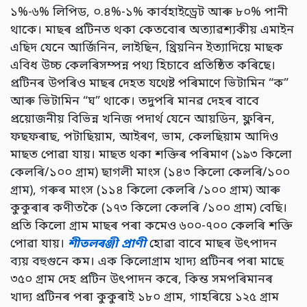
১%-৬% লিপিড, ০.৪%-১% কার্বহাইড্রেট আৰু ৮০% পানী
থাকে। মাছৰ প্ৰটিনত থকা কেতবোৰ অত্যাৱশ্যকীয় এমাইন
এছিদ যেনে আর্জিনিন, লাইছিন, থ্রিয়নিন ইত্যাদিয়ে মাছক
এবিধ উচ্চ কেলৰিসম্পন্ন পথ্য হিচাবে প্রতিষ্ঠিত কৰিছে।
প্ৰটিনৰ উপৰিও মাছৰ দেহত যথেষ্ট পৰিমাণে ভিটামিন “ক”
আৰু ভিটামিন “ঘ” থাকে। তদুপৰি মানৱ দেহৰ বাবে
প্রয়োজনীয় বিভিন্ন খনিজ পদার্থ যেনে আয়ডিন, ফ্লৰিন,
ফছফৰাছ, পটাছিয়াম, আইৰণ, ভাম, কেলছিয়াম আদিও
মাছত পোৱা যায়। মাছত থকা শক্তিৰ পৰিমাণ (১৯৩ কিলো
কেলৰি/১০০ গ্রাম) ছাগলী মাংস (১৪৩ কিলো কেলৰি/১০০
গ্রাম), গৰুৰ মাংস (১১৪ কিলো কেলৰি /১০০ গ্রাম) আৰু
কুকুৰাৰ কণীতকৈ (১৭৩ কিলো কেলৰি /১০০ গ্রাম) বেছি।
প্রতি কিলো গ্রাম মাছৰ পৰা কমেও ৬০০-৭০০ কেলৰি শক্তি
পোৱা যায়।
শীতলৰঞ্জী প্ৰাণী
হোৱা বাবে মাছৰ উৎপাদন
ব্যয় বহুগুনে কম। এক কিলোগ্রাম খাদ্য প্ৰটিনৰ পৰা মাছে
৩৫০ গ্রাম দেহ প্রটিন উৎপাদন কৰে, কিন্ত সমপৰিমানৰ
খাদ্য প্ৰটিনৰ পৰা কুকুৰাই ১৮০ গ্রাম, গাহৰিয়ে ১২৫ গ্ৰাম