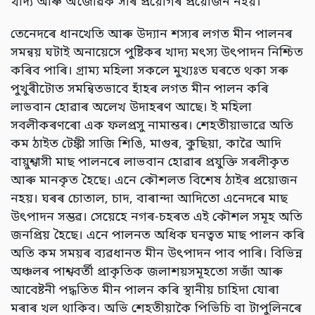
খাদ্য আৰু অজৈৱিক সাৰ প্ৰয়োগৰ প্ৰয়োজন নহয়।
তেনেদৰে ধানখেতি আৰু উদ্যান শস্যৰ লগত মীন পালনৰ
সমন্বয় ঘটাই অনায়েসে পুষ্টিকৰ খাদ্য মৎস্য উৎপাদন নিশ্চিত
কৰিব পাৰি। গ্ৰাম্য মহিলা সকলে মুখ্যঃত ঘৰতে থকা সৰু
পুখুৰীটোত সমন্বিতভাবে হাঁহৰ লগত মীন পালন কৰি
লাভবান হোৱাৰ অলেখ উদাহৰণ আছে। ই মহিলা
সবলীকৰণৰো এক ফলপ্ৰসু নামান্তৰ। শেহতীয়াভাৱে অতি
কম ঠাইত টেঙ্কী সাজি শিঙি, মাগুৰ, কুছিয়া, কাৱৈ আদি
বায়ুশ্বাসী মাছ পালনৰে লাভবান হোৱাৰ প্ৰযুক্তি সৰলীকৃত
আৰু মানকৃত হৈছে। এনে কৌশলত বিশেষ ঠাইৰ প্ৰয়োজন
নহয়। ঘৰৰ চোতাল, চাদ, বাৰান্দা আদিতো এনেদৰে মাছ
উৎপাদন সম্ভৱ। সেয়েহে নগৰ-চহৰত এই কৌশল সমূহ অতি
জনপ্রিয় হৈছে। এনে পালনত অধিক ঘনত্বত মাছ পালন কৰি
অতি কম সময়ৰ ব্যৱধানত মীন উৎপাদন পাব পাৰি। বিভিন্ন
অঞ্চলৰ পাশ্ববর্তী প্রাকৃতিক জলাশয়সমূহতো সজাঁ আৰু
আবেষ্টনী পদ্ধতিত মীন পালন কৰি স্থানীয় চাহিদা যোৰা
মৰাৰ খল থাকিব। অভি শেহতীয়াকৈ পিভিচি বা টাপুলিনৰে