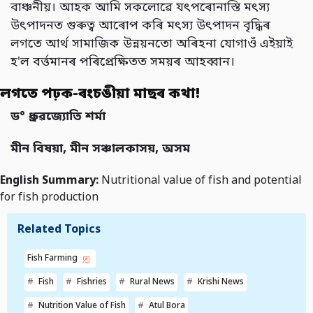
বাঞ্চনীয়। আহক আমি সকলোৱে যৎপৰোনাস্তি মৎস্য
উৎপাদনত গুৰুত্ব আৰোপ কৰি মৎস্য উৎপাদন বৃদ্ধিৰ
লগতে আর্থ সামাজিক উন্নয়নতো অৰিহনা যোগাওঁ এইয়াই
হ'ল বৰ্ত্তমানৰ পৰিপ্ৰেক্ষিতত সময়ৰ আহব্বান।
লগতে পঢ়ক-ৰংচঙীয়া মাছৰ কথা!
ড
°
ধ্ৰুৱজ্যোতি শৰ্মা
মীন বিষয়া, মীন সঞ্চালকাসয়, অসম
English Summary:
Nutritional value of fish and potential
for fish production
Related Topics
Fish Farming
Fish
Fishries
Rural News
Krishi News
Nutrition Value of Fish
Atul Bora