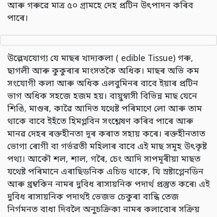
আৰু গৰুৱে মাত্র ৫০ গ্ৰামহে দেহ প্রটিন উৎপাদন কৰিব
পাৰে।
উল্লেখযোগ্য যে মাছৰ খাদ্যকলা ( edible Tissue) গৰু,
ছাগলী আৰু কুকুৰাৰ মাংসতকৈ অধিক। মাছৰ অভি কম
সংযোগী কলা আৰু অধিক এলবুমিনৰ বাবে ইয়াৰ প্ৰটিন
ভাগ অধিক সহজে হজম হয়। বায়ুস্বাসী বিভিন্ন মাছ যেনে
শিঙি, মাগুৰ, কাৱৈ আদিত যথেষ্ট পৰিমাণে লো আৰু তাম
থাকে বাবে ইহঁতে হিমগ্লবিন সংশ্লেষণ কৰিব পাৰে আৰু
মানৱ দেহৰ ৰক্তহীনতা দূৰ কৰাত সহায় কৰে। ৰক্তহীনতাত
ভোগা ৰোগী বা গৰ্ভৱতী মহিলাৰ বাবে এই মাছ সমূহ উৎকৃষ্ট
পথ্য। আকৌ শল, শাল, গৰৈ, চেং আদি সাপমূৰীয়া মাছত
যথেষ্ট পৰিমানে এৰাছিডনিক এচিড থাকে, যি স্রষ্টাগ্লেনডিন
আৰু থ্রম্বকিন নামৰ দুবিধ ৰাসায়নিক পদাৰ্থ প্ৰস্তুত কৰে৷ এই
দুবিধ ৰাসায়নিক পদাৰ্থই ভেজভ চেকুৰা বান্ধি তেজ
নির্গমনত বাধা দিবলৈ অনুচক্রিকা নামৰ কলাবোৰ সক্ৰিয়