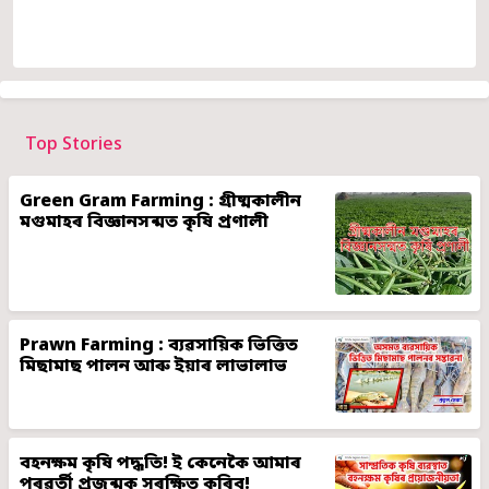
Top Stories
Green Gram Farming : গ্ৰীষ্মকালীন
মগুমাহৰ বিজ্ঞানসন্মত কৃষি প্ৰণালী
Prawn Farming : ব্যৱসায়িক ভিত্তিত
মিছামাছ পালন আৰু ইয়াৰ লাভালাভ
বহনক্ষম কৃষি পদ্ধতি! ই কেনেকৈ আমাৰ
পৰৱৰ্তী প্ৰজন্মক সুৰক্ষিত কৰিব!