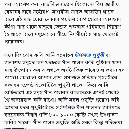
পৰা আহৰণ কৰা কডলিভাৰ তেল যিকোনো বিষ জাতীয়
বেমাৰৰ বাবে মহৌষধ। সাগৰীয়া মাছত আয়ডিন থাকে
বাবে এই মাছ খোৱা লোকৰ গয়টাৰ ৰোগ হোৱাৰ আশংকা
ক্ষীণ। মাছ থালে মানুহৰ তেজত শৰ্কৰাৰ পৰিমাণো নিয়ন্ত্ৰণ
হৈ থাকে বাবে মধুমেহ ৰোগীয়ে নিয়মীয়াকৈ মাছ খোৱাটো
প্রয়োজন।
এনে দিশবোৰ কৰি আমি সচৰাচৰ
উপলভ্য পুখুৰী
বা
জলাশয় সমূহৰ কম খৰছতে মীন পালন কৰি পুষ্টিকৰ খাদ্য
মাছ উৎপাদন কৰাৰ লগতে অর্থনৈতিক ভাবেও লাভবান হব
পাৰো। সচৰাচৰ আমাৰ গ্ৰাম্য সমাজত প্ৰতিঘৰ গৃহস্হীৰে
সৰু বৰ হলেওঁ একোটিকৈ পুখুৰী থাকে। কিন্তু আমি
বেছিভাগে এই সমূহ মীন পালনৰ ব্যতিৰেকে এনেই পেলাই
থৈ অব্যৱহাত কৰি ৰাখো। অতি সৰল প্ৰযুক্তি প্ৰয়োগ কৰি
আমাৰ ঘৰৰ পুখুৰীটোতে সংমিশ্ৰিত মীন পালনৰ জৰিয়তে
বছৰেকত বিঘাই প্ৰতি ৮০০-১০০০ কেজি মৎস্য উৎপাদন
কৰিব পাৰো। মীন পালন প্ৰযুক্তি অতি সৰল কিন্তু পৰিক্ৰমা