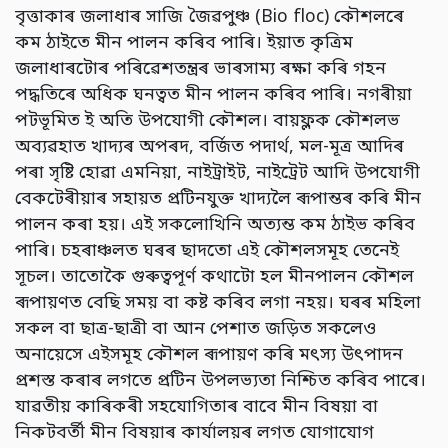
বৃত্তাকাৰ জলাধাৰ সাজি জৈৱপুঞ্চ (Bio floc) কৌশলৰে
কম ঠাইতে মীন পালন কৰিব পাৰি। ইয়াত কৃত্রিম
জলাধাৰটোৰ পৰিৱেশতন্ত্ৰৰ ভাৰসাম্য ৰক্ষা কৰি গহন
পদ্ধতিৰে অধিক ঘনত্বত মীন পালন কৰিব পাৰি। নগৰীয়া
পটভূমিত ই অতি উপযোগী কৌশল। বায়ফ্লক কৌশলভ
অব্যৱহাত খাদ্যৰ অপৰদ, বর্জিত পদার্থ, মল-মূত্ৰ আদিৰ
পৰা সৃষ্টি হোৱা এমনিয়া, নাইট্রাইট, নাইট্রেট আদি উপযোগী
বেকটেৰীয়াৰ সহায়ত প্ৰটিনযুক্ত খাদ্যলৈ ৰূপান্তৰ কৰি মীন
পালন কৰা হয়। এই সকলোখিনি অত্যন্ত কম ঠাইভ কৰিব
পাৰি। চহৰাঞ্চলত ঘৰৰ ছাদতো এই কৌশলসমূহ তেনেই
সূচল। তাতোকৈ গুৰুত্বপূৰ্ণ কথাটো হল মীনপালন কৌশল
ৰূপায়ণত বেছি সময় বা কষ্ট কৰিব লগা নহয়। ঘৰৰ মহিলা
সকল বা ছাত্র-ছাত্রী বা আন পেশাত জড়িত সকলেও
অনায়েসে এইসমূহ কৌশল ৰূপায়ণ কৰি মৎস্য উৎপাদন
প্ৰশস্ত কৰাৰ লগতে প্ৰটিন উপলভ্যতা নিশ্চিত কৰিব পাৰে।
যাৱতীয় কাৰিকৰী সহযোগিতাৰ বাবে মীন বিষয়া বা
নিকটবর্তী মীন বিষয়াৰ কাৰ্যালয়ৰ লগত যোগাযোগ