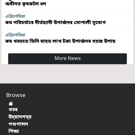
অধীনত কৃষকলৈ ধন
এগ্ৰিপেডিয়া
কম পৰিচৰ্যাৰে দীৰ্ঘম্যাদী উপাৰ্জনৰ সোণালী সুযোগ
এগ্ৰিপেডিয়া
কম খৰচতে তিনি মাহত লাখ টকা উপাৰ্জনৰ সহজ উপায়
More News
Browse
খবৰ
উদ্য়ানশস্য়
পশুপালন
শিক্ষা