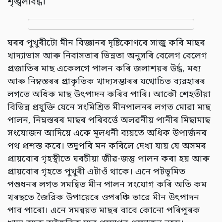
শৃঙ্খলাবদ্ধ।
ঘৰৰ পুখুৰীটো মীন বিজ্ঞানৰ দৃষ্টিকোণৰে সাজু কৰি মাছৰ
খাদ্যাভাস আৰু নিবাসতাৰ ভিন্নতা অনুসৰি বেলেগ বেলেগ
প্ৰজাতিৰ মাছ একেলগে পালন কৰি জলাশয়ৰ উৰ্দ্ধ, মধ্য
আৰু নিম্নস্তৰৰ প্ৰাকৃতিক খাদ্যসম্ভাৰৰ যথোচিত ব্যৱহাৰৰ
লগতে অধিক মাছ উৎপাদন কৰিব পাৰি। আকৌ শেহতীয়া
বিভিন্ন প্রযুক্তি যেনে সংমিশ্ৰিত মীনপালনৰ লগত মোৱা মাছ
পালন, নিম্নস্তৰৰ মাছৰ পৰিবৰ্ত্তে অলৱনীয় পানীৰ মিছামাছ
সংযোজন আদিয়ে একে মূলধনী ব্যয়তে অধিক উপাৰ্জনৰ
পথ প্ৰশস্ত কৰে। তদুপৰি মন কৰিলে দেখা যায় যে অসমৰ
প্ৰায়বোৰ গৃহস্থীতে ঘৰচীয়া জীৱ-জন্তু পালন কৰা হয় আৰু
প্ৰায়বোৰ গৃহতে পুখুৰী এটাওঁ থাকে। এনে পটভূমিত
পশুধনৰ লগত সমন্বিত মীন পালন সংযোগ কৰি অতি কম
খৰছতে জৈৱিক উপায়েৰে ওপৰঞ্চি ভাৱে মীন উৎপাদন
পাব পাৰো। এনে সমন্বয়ত মাছৰ বাবে কোনো পৰিপূৰক