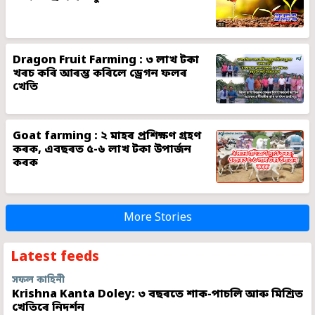
Dragon Fruit Farming : ৩ লাখ টকা
খৰচ কৰি আৰম্ভ কৰিলে ড্ৰেগন ফলৰ
খেতি
Goat farming : ২ মাহৰ প্ৰশিক্ষণ গ্ৰহণ
কৰক, এবছৰত ৫-৬ লাখ টকা উপাৰ্জন
কৰক
More Stories
Latest feeds
সফল কাহিনী
Krishna Kanta Doley: ৩ বছৰতে শাক-পাচলি আৰু মিশ্ৰিত
খেতিৰে নিদৰ্শন