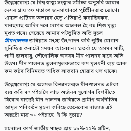
উল্লেখযোগ্য যে বিশ্ব স্বাস্থ্য সংস্থাৰ সমীক্ষা অনুসৰি আমাৰ
দেশৰ প্ৰায় ৩০ শতাংশ জনসাধাৰণে পুষ্টিহীনতাত ভোগে।
খাদ্যত প্ৰ’টিনৰ অভাৱৰ হেতু এতিয়াওঁ কৱাছিৰকৰ,
মাৰছমাছ আদিৰ দৰে ৰোগত আক্ৰান্ত হৈ বহু শিশু মৃত্যু
মুখত পৰে। সেয়েহে আমাৰ পটভূমিত অতি সূচল
মীনপালনৰ
জৰিয়তে মৎস্য উৎপাদন কৰি পুষ্টিৰ যোগান
সুনিশ্চিত কৰাটো সময়ৰ আহব্বান। স্মতৰ্ব্য যে অসমৰ মাটি,
পানী জলবায়ু, ভৌগোলিক অবয়ব মীন পালনৰ বাবে অতি
উত্তম। মীন পালনত তুলনামূলকভাবে কম মূলধনী ব্যয় আৰু
কম কষ্টৰ বিনিময়ত অধিক লাভবান হোৱাৰ থল থাকে।
উল্লেখযোগ্য যে অসমত বিজ্ঞানসন্মত মীনপালনত এটকা
ব্যয় কৰি ৭০ পইচালৈ লাভ অৰ্জনৰ সুযোগৰ বিপৰীতে
যিবোৰ ৰাজ্যই মীন পালনৰ জৰিয়তে গ্রামীণ অৰ্থনীতিৰ
আমূল পৰিবৰ্তন সূচনা কৰিছে তেনেবোৰ ৰাজ্যত এই
অঙ্কটো মাত্র ৩০ পইচাহে। ই কি সূচায়?
সচৰাচৰ কার্প জাতীয় মাছত প্রায় ১৮%-২২% প্রটিন,