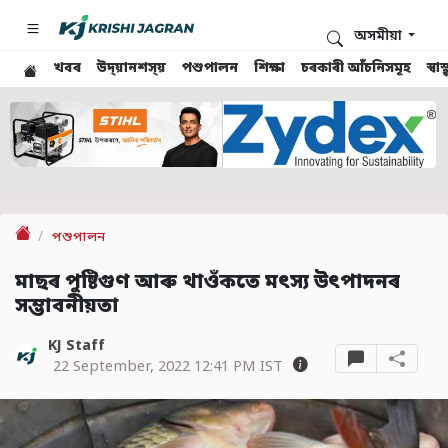
অসমীয়া
খবৰ
উদ্য়ানশস্য়
পশুপালন
শিক্ষা
চৰকাৰী আঁচনিসমূহ
স্ব
পশুপালন
মাছৰ পুষ্টিগুণ আৰু থাওঁকতে মৎস্য উৎপাদনৰ
সম্ভাবনীয়তা
KJ Staff
22 September, 2022 12:41 PM IST