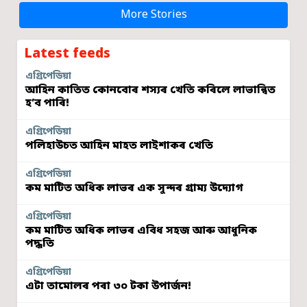
More Stories
Latest feeds
এগ্ৰিপেডিয়া
আহিন কাতিত কোনবোৰ শস্যৰ খেতি কৰিলে লাভান্বিত
হ’ব পাৰি!
এগ্ৰিপেডিয়া
পলিহাউচত আহিন মাহত লাইশাকৰ খেতি
এগ্ৰিপেডিয়া
কম মাটিত অধিক লাভৰ এক সুন্দৰ গ্ৰাম্য উদ্যোগ
এগ্ৰিপেডিয়া
কম মাটিত অধিক লাভৰ এবিধ সহজ আৰু আধুনিক
পদ্ধতি
এগ্ৰিপেডিয়া
এটা তামোলৰ পৰা ৩০ টকা উপাৰ্জন!