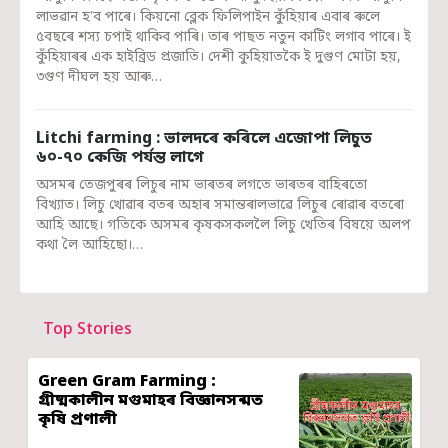
লাভৱান হ’ব পাৰে। কিয়নো ব্লেক ফিলিপাইন কুঁহিয়াৰ এবাৰ ৰুলে
৫বছৰে শস্য চপাই থাকিব পাৰি। তাৰ পাছত নতুন কাটিং লগাব পাৰে। ই
কুঁহিয়াৰৰ এক হাইব্ৰিড প্ৰজাতি। দেশী কুহিয়াতকৈ ই দুগুণ মোটা হয়,
৩গুণ দীঘল হয় আৰু…
Litchi farming : ভালদৰে কৰিলে এজোপা লিচুত
৬০-৭০ কেজি পৰ্যন্ত লাগে
অসমৰ তেজপুৰৰ লিচুৰ নাম ভাৰতৰ লগতে ভাৰতৰ বাহিৰতো
বিখ্যাত। লিচু খোৱাৰ বতৰ অহাৰ সমান্তৰালভাৱে লিচুৰ ৰোৱাৰ বতৰো
আহি আছে। গতিকে অসমৰ কৃষকসকললৈ লিচু খেতিৰ বিষয়ে অলপ
কথা লৈ আহিছো।…
Top Stories
Green Gram Farming :
গ্ৰীষ্মকালীন মগুমাহৰ বিজ্ঞানসন্মত
কৃষি প্ৰণালী