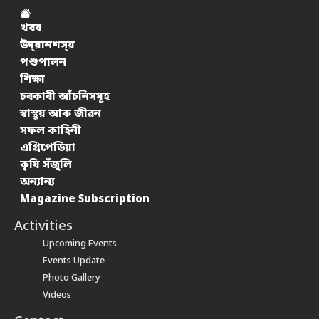
খবৰ
উদ্য়ানশস্য়
পশুপালন
শিক্ষা
চৰকাৰী আঁচনিসমূহ
স্বাস্থ্য় আৰু জীৱন
সফল কাহিনী
এগ্ৰিপেডিয়া
কৃষি সঁজুলি
অন্যান্য
Magazine Subscription
Activities
Upcoming Events
Events Update
Photo Gallery
Videos