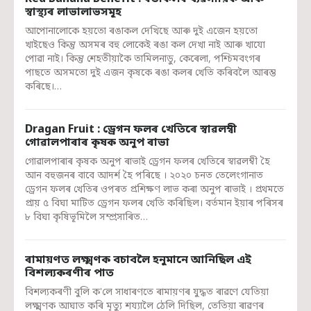
স্বাস্থ্যৰ লাভালাভসমূহ
আপোনালোকে হয়তো ৰঙাকল দেখিছে আৰু দুই এজেন হয়তো
খাইছেও কিন্তু অসমৰ বহু লোকেই ৰঙা কল দেখা নাই আৰু খাযো
পোৱা নাই। কিন্তু শেহতীয়াকৈ তামিলনাডু, কেৰেলা, পশ্চিমবংগৰ
পাছতে অসমতো দুই এজন কৃষকে ৰঙা কলৰ খেতি কৰিবলৈ আৰম্ভ
কৰিছে।…
Dragan Fruit : ড্ৰেগন ফলৰ খেতিৰে স্বাৱলম্বী
গোৱালপাৰাৰ কৃষক অনুপ ৰাভা
গোৱালপাৰাৰ কৃষক অনুপ ৰাভাই ড্ৰেগন ফলৰ খেতিৰে স্বাৱলম্বী হৈ
আন বহুজনৰ বাবে আদৰ্শ হৈ পৰিছে । ২০২০ চনত তেলেংগানাত
ড্ৰেগন ফলৰ খেতিৰ ওপৰত প্ৰশিক্ষণ লাভ কৰা অনুপ ৰাভাই । প্ৰথমতে
প্ৰায় ৫ বিঘা মাটিত ড্ৰেগন ফলৰ খেতি কৰিছিল। বৰ্তমান ইয়াৰ পৰিসৰ
৮ বিঘা কৃষিভূমিলৈ সম্প্ৰসাৰিত…
ৰামায়ণত লক্ষ্মণক বচাবলৈ হনুমানে আনিছিল এই
বিশল্যকৰণীৰ পাত
বিশল্যকৰণী বুলি ক'লে সাধাৰণতে ৰামায়ণৰ যুদ্ধত ৰাৱণে যেতিয়া
লক্ষ্মণক আঘাত কৰি মৃত্যু শয্যালৈ ঠেলি দিছিল, তেতিয়া ৰাৱণৰ