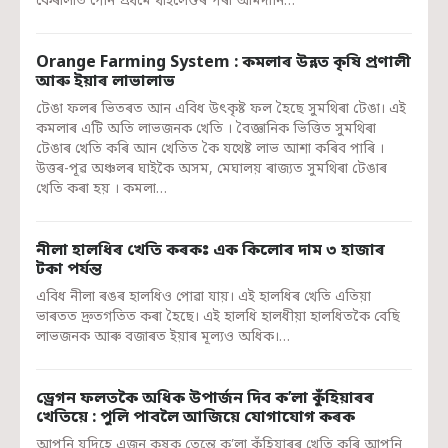
কেৰালাত পোন প্ৰথমে থাইলেণ্ডৰ পৰা আমদানি…
Orange Farming System : কমলাৰ উন্নত কৃষি প্রণালী
আৰু ইয়াৰ লাভালাভ
টেঙা ফলৰ ভিতৰত আন এবিধ উৎকৃষ্ট ফল হৈছে সুমথিৰা টেঙা। এই
কমলাৰ এটি অতি লাভজনক খেতি । বৈজ্ঞানিক ভিত্তিত সুমথিৰা
টেঙাৰ খেতি কৰি আন খেতিত কৈ যথেষ্ট লাভ আশা কৰিব পাৰি ।
উত্তৰ-পূৱ অঞ্চলৰ ঘাইকৈ অসম, মেঘালয় ৰাজ্যত সুমথিৰা টেঙাৰ
খেতি কৰা হয় । কমলা…
নীলা হালধিৰ খেতি কৰকঃ এক কিলোৰ দাম ৩ হাজাৰ
টকা পৰ্যন্ত
এবিধ নীলা ৰঙৰ হালধিও পোৱা যায়। এই হালধিৰ খেতি এতিয়া
ভাৰতত দ্ৰুতগতিত কৰা হৈছে। এই হালধি হালধীয়া হালধিতকৈ বেছি
লাভজনক আৰু বজাৰত ইয়াৰ মূল্যও অধিক।…
ড্ৰেগন ফলতকৈ অধিক উপাৰ্জন দিব ক’লা কুঁহিয়াৰৰ
খেতিয়ে : পুলি পাবলৈ আজিয়ে যোগাযোগ কৰক
আপুনি যদিহে এজন কৃষক তেন্তে ক’লা কুঁহিয়াৰৰ খেতি কৰি আপুনি