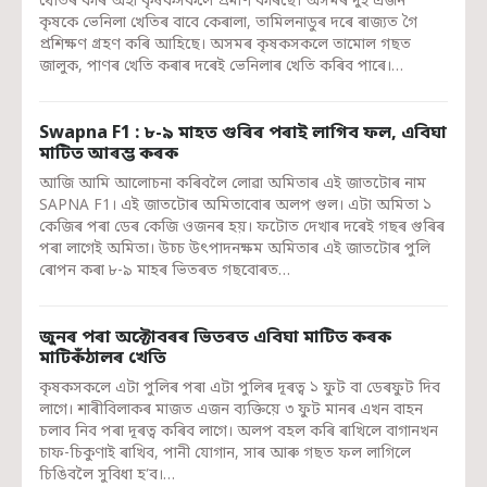
খেতিৰ কৰি অহা কৃষকসকলে প্ৰমাণ কৰিছে। অসমৰ দুই এজন
কৃষকে ভেনিলা খেতিৰ বাবে কেৰালা, তামিলনাডুৰ দৰে ৰাজ্যত গৈ
প্ৰশিক্ষণ গ্ৰহণ কৰি আহিছে। অসমৰ কৃষকসকলে তামোল গছত
জালুক, পাণৰ খেতি কৰাৰ দৰেই ভেনিলাৰ খেতি কৰিব পাৰে।…
Swapna F1 : ৮-৯ মাহত গুৰিৰ পৰাই লাগিব ফল, এবিঘা
মাটিত আৰম্ভ কৰক
আজি আমি আলোচনা কৰিবলৈ লোৱা অমিতাৰ এই জাতটোৰ নাম
SAPNA F1। এই জাতটোৰ অমিতাবোৰ অলপ গুল। এটা অমিতা ১
কেজিৰ পৰা ডেৰ কেজি ওজনৰ হয়। ফটোত দেখাৰ দৰেই গছৰ গুৰিৰ
পৰা লাগেই অমিতা। উচ্চ উৎপাদনক্ষম অমিতাৰ এই জাতটোৰ পুলি
ৰোপন কৰা ৮-৯ মাহৰ ভিতৰত গছবোৰত…
জুনৰ পৰা অক্টোবৰৰ ভিতৰত এবিঘা মাটিত কৰক
মাটিকঁঠালৰ খেতি
কৃষকসকলে এটা পুলিৰ পৰা এটা পুলিৰ দূৰত্ব ১ ফুট বা ডেৰফুট দিব
লাগে। শাৰীবিলাকৰ মাজত এজন ব্যক্তিয়ে ৩ ফুট মানৰ এখন বাহন
চলাব নিব পৰা দূৰত্ব কৰিব লাগে। অলপ বহল কৰি ৰাখিলে বাগানখন
চাফ-চিকুণাই ৰাখিব, পানী যোগান, সাৰ আৰু গছত ফল লাগিলে
চিঙিবলৈ সুবিধা হ’ব।…