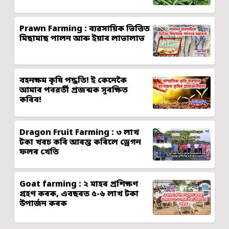
Prawn Farming : ব্যৱসায়িক ভিত্তিত
মিছামাছ পালন আৰু ইয়াৰ লাভালাভ
বহনক্ষম কৃষি পদ্ধতি! ই কেনেকৈ
আমাৰ পৰৱৰ্তী প্ৰজন্মক সুৰক্ষিত
কৰিব!
Dragon Fruit Farming : ৩ লাখ
টকা খৰচ কৰি আৰম্ভ কৰিলে ড্ৰেগন
ফলৰ খেতি
Goat farming : ২ মাহৰ প্ৰশিক্ষণ
গ্ৰহণ কৰক, এবছৰত ৫-৬ লাখ টকা
উপাৰ্জন কৰক