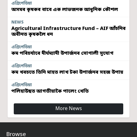
এগ্ৰিপেডিয়া
অসমৰ কৃষকৰ বাবে এক লাভজনক আধুনিক কৌশল
NEWS
Agricultural Infrastructure Fund – AIF আঁচনিৰ
অধীনত কৃষকলৈ ধন
এগ্ৰিপেডিয়া
কম পৰিচৰ্যাৰে দীৰ্ঘম্যাদী উপাৰ্জনৰ সোণালী সুযোগ
এগ্ৰিপেডিয়া
কম খৰচতে তিনি মাহত লাখ টকা উপাৰ্জনৰ সহজ উপায়
এগ্ৰিপেডিয়া
পলিহাউছত আগতীয়াকৈ পালেং খেতি
More News
Browse