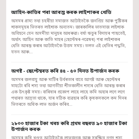
আহিন-কাতিৰ পৰা আৰম্ভ কৰক লাইশাকৰ খেতি
অসমৰ গ্ৰাম্য তথা চহৰীয়া সমাজত আটাইতকৈ জনপ্ৰিয় আৰু পুষ্টিকৰ
শাকসমূহৰ ভিতৰত লাইশাক অন্যতম। জাৰকালিৰ ভাতসাজ লাইশাক
অবিহনে যেন অসমীয়া মানুহৰ আধৰুৱা। বৰ্ষা ঋতুৰ বিদায়ৰ পাছতেই,
অৰ্থাৎ আহিন আৰু কাতি মাহৰ (ছেপ্টেম্বৰ-নৱেম্বৰ) পৰা লাইশাকৰ
খেতি আৰম্ভ কৰাৰ আটাইতকৈ উত্তম সময়। তলত এই খেতিৰ পদ্ধতি,
যতন আৰু…
অগষ্ট - ছেপ্টেম্বৰত কৰি ৪৫ - ৫০ দিনত উপাৰ্জন কৰক
অসমৰ জলবায়ু আৰু মাটিৰ উৰ্বৰতাৰ বাবে আগষ্ট আৰু ছেপ্টেম্বৰ
মাহটো ৰবি শস্য তথা আগতীয়া শীতকালীন শস্যৰ খেতি আৰম্ভ কৰাৰ
এক উৎকৃষ্ট সময়। বাৰিষাৰ প্ৰকোপ লাহে লাহে কমি অহাৰ লগে লগে
পথাৰত আদ্ৰতা থাকে, যাৰ সঠিক ব্যৱহাৰ কৰি কৃষকসকলে কম দিনৰ
ভিতৰতে অধিক লাভ অৰ্জন কৰিব…
২৮০০ হাজাৰ টকা খৰচ কৰি প্ৰথম বছৰত ৯০ হাজাৰ টকা
উপাৰ্জন কৰক
অসমৰ কৃষি খণ্ডত আটাইতকৈ লাভজনক আৰু সুৰক্ষিত নগদ শস্য