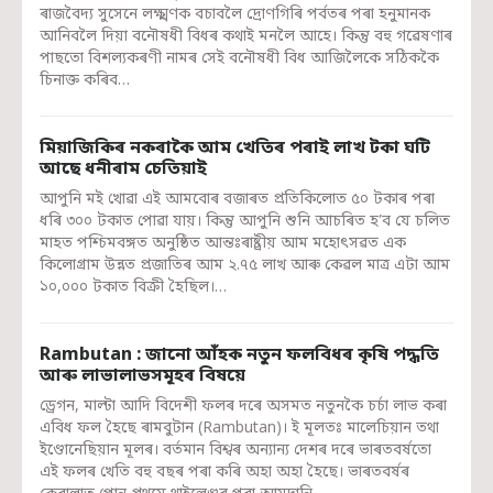
ৰাজবৈদ্য সুসেনে লক্ষ্মণক বচাবলৈ দ্ৰোণগিৰি পৰ্বতৰ পৰা হনুমানক
আনিবলৈ দিয়া বনৌষধী বিধৰ কথাই মনলৈ আহে। কিন্তু বহু গৱেষণাৰ
পাছতো বিশল্যকৰণী নামৰ সেই বনৌষধী বিধ আজিলৈকে সঠিককৈ
চিনাক্ত কৰিব…
মিয়াজিকিৰ নকৰাকৈ আম খেতিৰ পৰাই লাখ টকা ঘটি
আছে ধনীৰাম চেতিয়াই
আপুনি মই খোৱা এই আমবোৰ বজাৰত প্ৰতিকিলোত ৫০ টকাৰ পৰা
ধৰি ৩০০ টকাত পোৱা যায়। কিন্তু আপুনি শুনি আচৰিত হ’ব যে চলিত
মাহত পশ্চিমবঙ্গত অনুষ্ঠিত আন্তঃৰাষ্ট্ৰীয় আম মহোৎসৱত এক
কিলোগ্ৰাম উন্নত প্ৰজাতিৰ আম ২.৭৫ লাখ আৰু কেৱল মাত্ৰ এটা আম
১০,০০০ টকাত বিক্ৰী হৈছিল।…
Rambutan : জানো আঁহক নতুন ফলবিধৰ কৃষি পদ্ধতি
আৰু লাভালাভসমূহৰ বিষয়ে
ড্ৰেগন, মাল্টা আদি বিদেশী ফলৰ দৰে অসমত নতুনকৈ চৰ্চা লাভ কৰা
এবিধ ফল হৈছে ৰামবুটান (Rambutan)। ই মূলতঃ মালেচিয়ান তথা
ইণ্ডোনেছিয়ান মূলৰ। বৰ্তমান বিশ্বৰ অন্যান্য দেশৰ দৰে ভাৰতবৰ্ষতো
এই ফলৰ খেতি বহু বছৰ পৰা কৰি অহা অহা হৈছে। ভাৰতবৰ্ষৰ