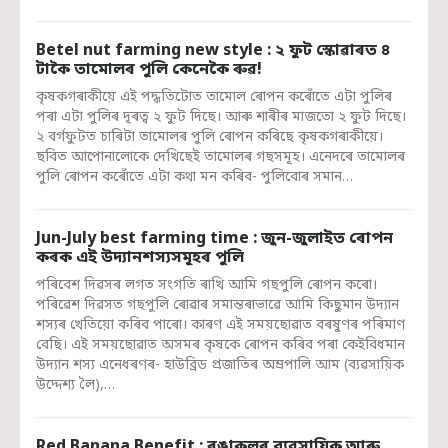
Betel nut farming new style : ২ ফুট স্কোৱাৰত ৪
টাকৈ তামোলৰ পুলি কেনেকৈ ৰুৱ!
কৃষকগৰাকীয়ে এই পদ্ধতিটোত তামোল ৰোপন কৰোঁতে এটা পুলিৰ
পৰা এটা পুলিৰ দূৰত্ব ২ ফুট দিছে। আৰু শাৰীৰ মাজতো ২ ফুট দিছে।
২ বৰ্গফুটত চাৰিটা তামোলৰ পুলি ৰোপন কৰিছে কৃষকগৰাকীয়ে।
ছবিত আপোনালোকে দেখিছেই তামোলৰ গছসমূহ। এনেদৰে তামোলৰ
পুলি ৰোপন কৰোঁতে এটা কথা মন কৰিব- পুলিবোৰ সমান…
Jun-July best farming time : জুন-জুলাইত ৰোপন
কৰক এই উদ্যানশস্যসমূহৰ পুলি
পৰিবেশ দিৱসৰ লগত সংগতি ৰাখি আমি গছপুলি ৰোপন কৰো।
পৰিৱেশ দিৱসত গছপুলি ৰোৱাৰ সমান্তৰাভাৱে আমি কিছুমান উদ্যান
শস্যৰ খেতিয়ো কৰিব পাৰো। কাৰণ এই সময়ছোৱাত বৰষুণৰ পৰিমাণ
বেছি। এই সময়ছোৱাত অসমৰ কৃষকে ৰোপন কৰিব পৰা কেইবিধমান
উদ্যান শস্য এনেধৰণৰ- হাউব্ৰিড প্ৰজাতিৰ অম্ৰপালি আম (ব্যৱসায়িক
উদ্দেশ্য লৈ),…
Red Banana Benefit : ৰঙাকলৰ ব্যৱসায়িক আৰু