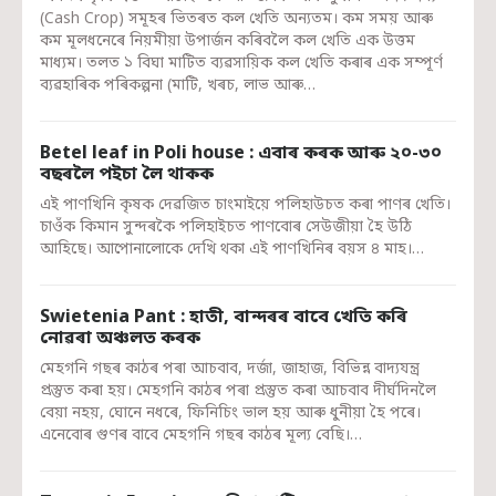
(Cash Crop) সমূহৰ ভিতৰত কল খেতি অন্যতম। কম সময় আৰু
কম মূলধনেৰে নিয়মীয়া উপাৰ্জন কৰিবলৈ কল খেতি এক উত্তম
মাধ্যম। তলত ১ বিঘা মাটিত ব্যৱসায়িক কল খেতি কৰাৰ এক সম্পূৰ্ণ
ব্যৱহাৰিক পৰিকল্পনা (মাটি, খৰচ, লাভ আৰু…
Betel leaf in Poli house : এবাৰ কৰক আৰু ২০-৩০
বছৰলৈ পইচা লৈ থাকক
এই পাণখিনি কৃষক দেৱজিত চাংমাইয়ে পলিহাউচত কৰা পাণৰ খেতি।
চাওঁক কিমান সুন্দৰকৈ পলিহাইচত পাণবোৰ সেউজীয়া হৈ উঠি
আহিছে। আপোনালোকে দেখি থকা এই পাণখিনিৰ বয়স ৪ মাহ।…
Swietenia Pant : হাতী, বান্দৰৰ বাবে খেতি কৰি
নোৱৰা অঞ্চলত কৰক
মেহগনি গছৰ কাঠৰ পৰা আচবাব, দৰ্জা, জাহাজ, বিভিন্ন বাদ্যযন্ত্ৰ
প্ৰস্তুত কৰা হয়। মেহগনি কাঠৰ পৰা প্ৰস্তুত কৰা আচবাব দীৰ্ঘদিনলৈ
বেয়া নহয়, ঘোনে নধৰে, ফিনিচিং ভাল হয় আৰু ধুনীয়া হৈ পৰে।
এনেবোৰ গুণৰ বাবে মেহগনি গছৰ কাঠৰ মূল্য বেছি।…