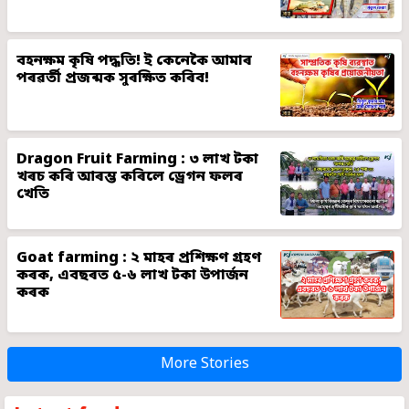
বহনক্ষম কৃষি পদ্ধতি! ই কেনেকৈ আমাৰ
পৰৱৰ্তী প্ৰজন্মক সুৰক্ষিত কৰিব!
Dragon Fruit Farming : ৩ লাখ টকা
খৰচ কৰি আৰম্ভ কৰিলে ড্ৰেগন ফলৰ
খেতি
Goat farming : ২ মাহৰ প্ৰশিক্ষণ গ্ৰহণ
কৰক, এবছৰত ৫-৬ লাখ টকা উপাৰ্জন
কৰক
More Stories