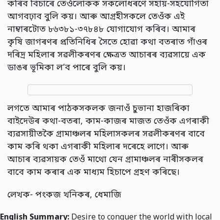
কৰিব বিচাৰে তেওঁলোকক সকলোধৰণে সহায়-সহযোগিতা
আগবঢ়াব বুলি কয়। আৰু আগ্ৰহীসকলে তেওঁক এই
নাম্বাৰটোত ৮৬৩৮১-৩৭৮৪৮ যোগাযোগ কৰিব। আমাৰ
কৃষি জাগৰণৰ প্ৰতিনিধিৰ সৈতে হোৱা কথা বতৰাত গাঁওৰ
দৰিদ্ৰ মহিলাৰ সৱলীকৰণৰ ক্ষেত্ৰত আচাৰৰ ব্যৱসায়ে এক
ডাঙৰ ভূমিকা ল’ব পাৰে বুলি কয়।
লগতে আমাৰ পাঠকসকলক জনাওঁ চুভানা হাজৰিকা
বাইদেউৰ কথা-বতৰা, কাম-কাজৰ মাজত তেওঁক এগৰাকী
ব্যৱসায়ীতকৈ গ্ৰামাঞ্চলৰ মহিলাসকলৰ সৱলীকৰণৰ বাবে
কাম কৰি থকা এগৰাকী মহিলাৰ দৰেহে লাগে। আৰু
আচাৰ ব্যৱসায়ক তেওঁ মাথো যেন গ্ৰামাঞ্চলৰ নাৰীসকলৰ
বাবে কাম কৰাৰ এক মাধ্যম হিচাপে গ্ৰহণ কৰিছে।
লেখক- পংকজ খনিকৰ, ধেমাজি
English Summary:
Desire to conquer the world with local