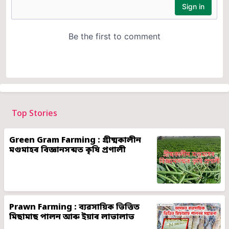
Top Stories
Green Gram Farming : গ্ৰীষ্মকালীন
মগুমাহৰ বিজ্ঞানসন্মত কৃষি প্ৰণালী
Prawn Farming : ব্যৱসায়িক ভিত্তিত
মিছামাছ পালন আৰু ইয়াৰ লাভালাভ