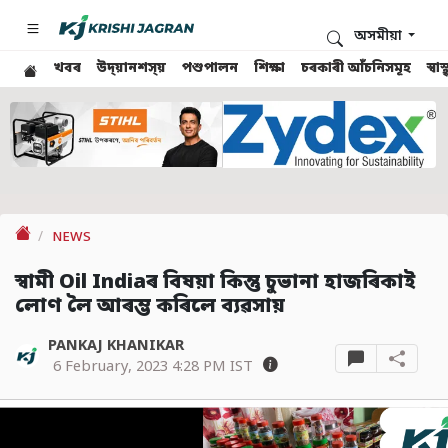
অসমীয়া
খবৰ
উদ্য়ানশস্য়
পশুপালন
শিক্ষা
চৰকাৰী আঁচনিসমূহ
স্ব
NEWS
স্বামী Oil Indiaৰ বিষয়া কিন্তু চুভানা হাজৰিকাই
লোণ লৈ আৰম্ভ কৰিলে ব্যৱসায়
PANKAJ KHANIKAR
6 February, 2023 4:28 PM IST