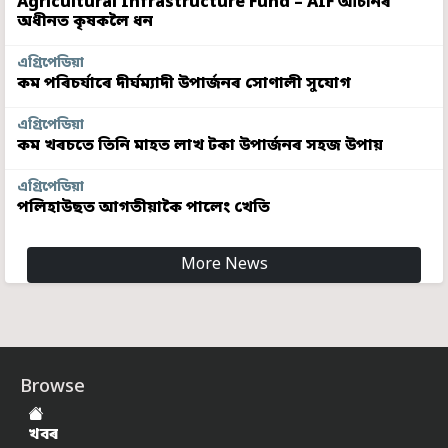
Agricultural Infrastructure Fund – AIF আঁচনিৰ
অধীনত কৃষকলৈ ধন
এগ্ৰিপেডিয়া
কম পৰিচৰ্যাৰে দীৰ্ঘম্যাদী উপাৰ্জনৰ সোণালী সুযোগ
এগ্ৰিপেডিয়া
কম খৰচতে তিনি মাহত লাখ টকা উপাৰ্জনৰ সহজ উপায়
এগ্ৰিপেডিয়া
পলিহাউছত আগতীয়াকৈ পালেং খেতি
More News
Browse
খবৰ