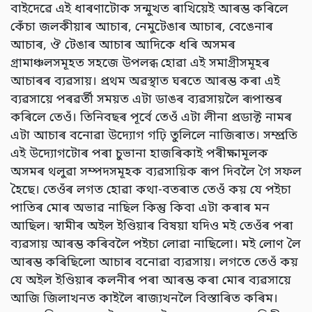
বাইদেৱে এই ধাৰণাটোক সন্মুখত ৰাখিয়েই আৰম্ভ কৰিলে
কেঁচা জলকীয়াৰ আচাৰ, নেমুটেঙাৰ আচাৰ, বেঙেনাৰ
আচাৰ, ঔ টেঙাৰ আচাৰ আদিকে ধৰি অসমৰ
গ্ৰামাঞ্চলসমূহত সহজে উপলব্ধ হোৱা এই সমাগ্ৰীসমূহৰ
আচাৰৰ ব্যৱসায়। প্ৰথম অৱস্থাত ঘৰতে আৰম্ভ কৰা এই
ব্যৱসায়ে পৰৱৰ্তী সময়ত এটা ডাঙৰ ব্যৱসায়লৈ ৰূপান্তৰ
কৰিলে তেওঁ। তিনিবছৰ পূৰ্বে তেওঁ এটা লীনা প্ৰডাক্ট নামৰ
এটা আচাৰ বনোৱা উদ্যোগ গঢ়ি তুলিলে নাজিৰাত। সম্প্ৰতি
এই উদ্যোগটোৰ পৰা চুভানা হাজৰিকাই পৰীক্ষামূলক
অসমৰ থলুৱা সম্পদসমূহক ব্যৱসায়িক ৰূপ দিবলৈ গৈ সফল
হৈছে। তেওঁৰ লগত হোৱা কথা-বতৰাত তেওঁ কয় যে পইচা
পাতিৰ মোৰ অভাৱ নাছিল কিন্তু কিবা এটা কৰাৰ মন
আছিল। স্বামীৰ অইল ইণ্ডিয়াৰ বিষয়া যদিও মই তেওঁৰ পৰা
ব্যৱসায় আৰম্ভ কৰিবলৈ পইচা লোৱা নাছিলো। মই লোণ লৈ
আৰম্ভ কৰিছিলো আচাৰ বনোৱা ব্যৱসায়। লগতে তেওঁ কয়
যে অইল ইণ্ডিয়াৰ কলনীৰ পৰা আৰম্ভ কৰা মোৰ ব্যৱসায়ে
আজি জিলাখনত কাইলৈ ৰাজ্যখনলৈ বিস্তাৰিত কৰিম।