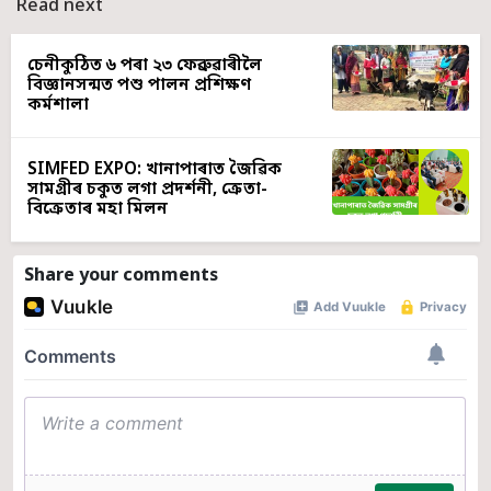
Read next
চেনীকুঠিত ৬ পৰা ২৩ ফেব্ৰুৱাৰীলৈ
বিজ্ঞানসন্মত পশু পালন প্ৰশিক্ষণ
কৰ্মশালা
SIMFED EXPO: খানাপাৰাত জৈৱিক
সামগ্ৰীৰ চকুত লগা প্ৰদৰ্শনী, ক্ৰেতা-
বিক্ৰেতাৰ মহা মিলন
Share your comments