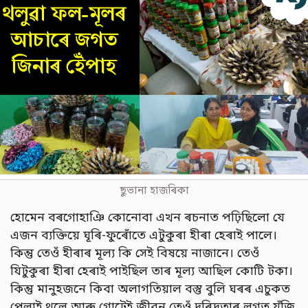
ছুভানা হাজৰিকা
হোমেন বৰগোহাঞি কোনোবা এখন ৰচনাত পঢ়িছিলো যে
এজন ব্যক্তিয়ে ঘূৰি-ফুৰোঁতে এটুকুৰা হীৰা হেৰাই পালে।
কিন্তু তেওঁ হীৰাৰ মূল্য কি সেই বিষয়ে নাজানে। তেওঁ
যিটুকুৰা হীৰা হেৰাই পাইছিল তাৰ মূল্য আছিল কোটি টকা।
কিন্তু মানুহজনে কিবা অলাগতিয়াল বস্তু বুলি ঘৰৰ এচুকত
পেলাই থলে আৰু গোটেই জীৱন তেওঁ দৰিদ্ৰতাৰ লগত যুঁজি