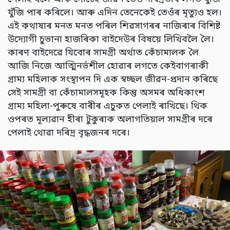
যুঁজি পাৰ কৰিলে। আৰু এদিন তেনেকেই তেওঁৰ মৃত্যুও হল।
এই কথাষাৰ মনত মনত পৰিল শিৱসাগৰৰ নাজিৰাৰ বিশিষ্ট
উদ্যোগী চুভানা হাজৰিকা বাইদেউৰ বিষয়ে লিখিবলৈ লৈ।
কাৰণ বাইদেৱে যিবোৰ সামগ্ৰী অৰ্থাত কেঁচামালক লৈ
আজি নিজে আত্মিনৰ্ভশীল হোৱাৰ লগতে কেইবাগৰাকী
গ্ৰাম্য মহিলাক সংস্থাপন দি এক স্বচ্ছল জীৱন-প্ৰদান কৰিছে
সেই সামগ্ৰী বা কেঁচামালসমূহক কিন্তু অসমৰ অধিকাংশ
গ্ৰাম্য মহিলা-পুৰুষে বাৰীৰ এচুকত পেলাই ৰাখিছে। থিক
ওপৰত মূল্যৱান হীৰা টুকুৰাক অলাগতিয়াল সামগ্ৰীৰ দৰে
পেলাই থোৱা দৰিদ্ৰ বৃদ্ধজনৰ দৰে।