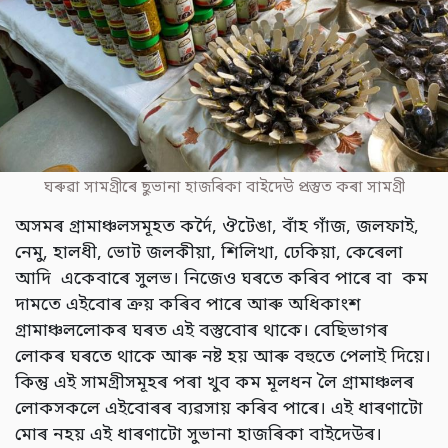
ঘৰুৱা সামগ্ৰীৰে ছুভানা হাজৰিকা বাইদেউ প্ৰস্তুত কৰা সামগ্ৰী
অসমৰ গ্ৰামাঞ্চলসমূহত কৰ্দৈ, ঔটেঙা, বাঁহ গাঁজ, জলফাই,
নেমু, হালধী, ভোট জলকীয়া, শিলিখা, ঢেকিয়া, কেৰেলা
আদি একেবাৰে সুলভ। নিজেও ঘৰতে কৰিব পাৰে বা কম
দামতে এইবোৰ ক্ৰয় কৰিব পাৰে আৰু অধিকাংশ
গ্ৰামাঞ্চললোকৰ ঘৰত এই বস্তুবোৰ থাকে। বেছিভাগৰ
লোকৰ ঘৰতে থাকে আৰু নষ্ট হয় আৰু বহুতে পেলাই দিয়ে।
কিন্তু এই সামগ্ৰীসমূহৰ পৰা খুব কম মূলধন লৈ গ্ৰামাঞ্চলৰ
লোকসকলে এইবোৰৰ ব্যৱসায় কৰিব পাৰে। এই ধাৰণাটো
মোৰ নহয় এই ধাৰণাটো সুভানা হাজৰিকা বাইদেউৰ।