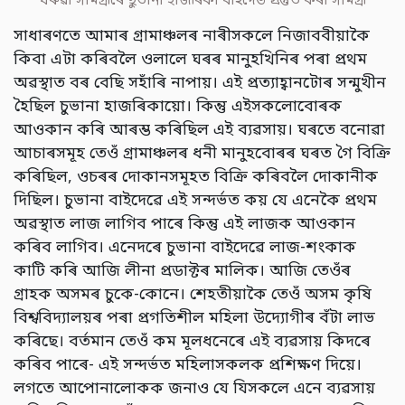
ঘৰুৱা সামগ্ৰীৰে ছুভানা হাজৰিকা বাইদেউ প্ৰস্তুত কৰা সামগ্ৰী
সাধাৰণতে আমাৰ গ্ৰামাঞ্চলৰ নাৰীসকলে নিজাববীয়াকৈ
কিবা এটা কৰিবলৈ ওলালে ঘৰৰ মানুহখিনিৰ পৰা প্ৰথম
অৱস্থাত বৰ বেছি সহাঁৰি নাপায়। এই প্ৰত্যাহ্বানটোৰ সন্মুখীন
হৈছিল চুভানা হাজৰিকায়ো। কিন্তু এইসকলোবোৰক
আওকান কৰি আৰম্ভ কৰিছিল এই ব্যৱসায়। ঘৰতে বনোৱা
আচাৰসমূহ তেওঁ গ্ৰামাঞ্চলৰ ধনী মানুহবোৰৰ ঘৰত গৈ বিক্ৰি
কৰিছিল, ওচৰৰ দোকানসমূহত বিক্ৰি কৰিবলৈ দোকানীক
দিছিল। চুভানা বাইদেৱে এই সন্দৰ্ভত কয় যে এনেকৈ প্ৰথম
অৱস্থাত লাজ লাগিব পাৰে কিন্তু এই লাজক আওকান
কৰিব লাগিব। এনেদৰে চুভানা বাইদেৱে লাজ-শংকাক
কাটি কৰি আজি লীনা প্ৰডাক্টৰ মালিক। আজি তেওঁৰ
গ্ৰাহক অসমৰ চুকে-কোনে। শেহতীয়াকৈ তেওঁ অসম কৃষি
বিশ্ববিদ্যালয়ৰ পৰা প্ৰগতিশীল মহিলা উদ্যোগীৰ বঁটা লাভ
কৰিছে। বৰ্তমান তেওঁ কম মূলধনেৰে এই ব্যৱসায় কিদৰে
কৰিব পাৰে- এই সন্দৰ্ভত মহিলাসকলক প্ৰশিক্ষণ দিয়ে।
লগতে আপোনালোকক জনাও যে যিসকলে এনে ব্যৱসায়