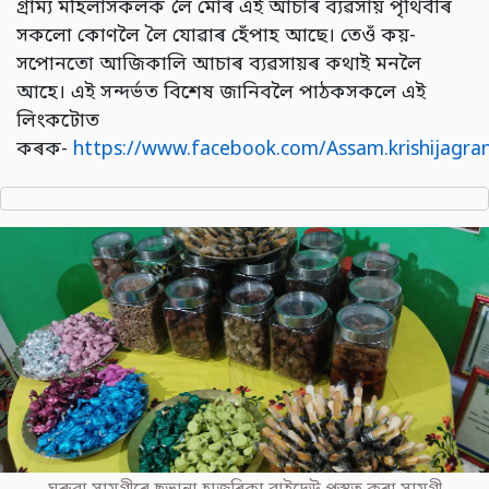
গ্ৰাম্য মহিলাসকলক লৈ মোৰ এই আচাৰ ব্যৱসায় পৃথিবীৰ
সকলো কোণলৈ লৈ যোৱাৰ হেঁপাহ আছে। তেওঁ কয়-
সপোনতো আজিকালি আচাৰ ব্যৱসায়ৰ কথাই মনলৈ
আহে। এই সন্দৰ্ভত বিশেষ জানিবলৈ পাঠকসকলে এই
লিংকটোত
কৰক-
https://www.facebook.com/Assam.krishijagr