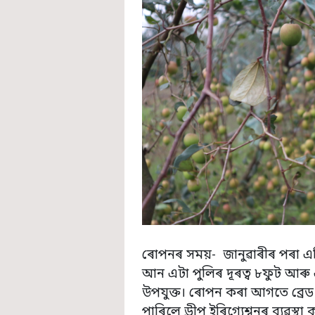
ৰোপনৰ সময়- জানুৱাৰীৰ পৰা এপ্
আন এটা পুলিৰ দূৰত্ব ৮ফুট আৰু 
উপযুক্ত। ৰোপন কৰা আগতে ব্ৰেড
পাৰিলে ড্ৰীপ ইৰিগ্যেশ্বনৰ ব্য