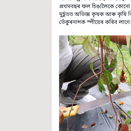
প্ৰথমবছৰ ফল চিঙালৈকে কোনো বি
মুৰ্হূতত অভিজ্ঞ কৃষক আৰু কৃষি
ভেঁকুৰনাশক স্পীয়েৰ কৰিব লাগে