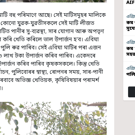
AIF
টি বহু পৰিমাণে আছে। সেই মাটিসমূহৰ মালিকে
এগ্ৰি
কম প
া কোনো যুৱক-যুৱতীসকলে সেই মাটি লীজত
সুয
টিত পানীৰ সু-ব্যৱস্থা, সাৰ যোগান আৰু অপতৃণ
থা কৰি খেতি কৰিলে ভাল উপাৰ্জন হ’ব। এবিঘা
এগ্ৰি
পুলি ৰুৱ পাৰিব। সেই এবিঘা মাটিৰ পৰা এজন
কম 
সহজ
 লাখ টকা উপাৰ্জন কৰিব পাৰিব। একেদৰে
উপাৰ্জন কৰিব পাৰিব কৃষকসকলে। কিন্তু খেতি
এগ্ৰি
াচন, পুলিবোৰৰ স্বাস্থ্য, ৰোপনৰ সময়, সাৰ-পানী
পলি
বাবে অভিজ্ঞ খেতিয়ক, কৃষিবিষয়াৰ পৰামৰ্শ
ব।