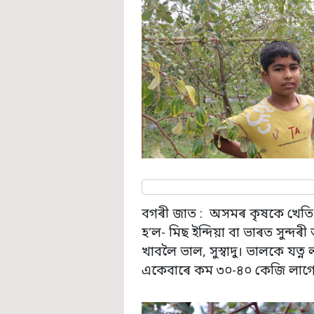
বগৰী জাত : অসমৰ কৃষকে খেতি 
হ’ল- মিছ ইন্দিয়া বা ভাৰত সুন্
খাবলৈ ভাল, সুস্বাদু। ভালকে য
একেবাৰে কম ৩০-৪০ কেজি লাগে