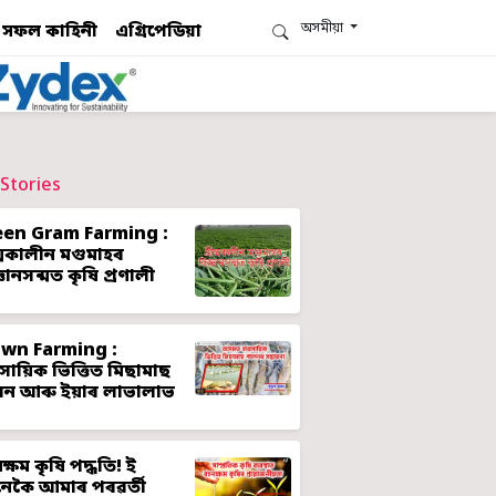
অসমীয়া
সফল কাহিনী
এগ্ৰিপেডিয়া
Stories
een Gram Farming :
ীষ্মকালীন মগুমাহৰ
্ঞানসন্মত কৃষি প্ৰণালী
awn Farming :
ৱসায়িক ভিত্তিত মিছামাছ
লন আৰু ইয়াৰ লাভালাভ
ক্ষম কৃষি পদ্ধতি! ই
েকৈ আমাৰ পৰৱৰ্তী