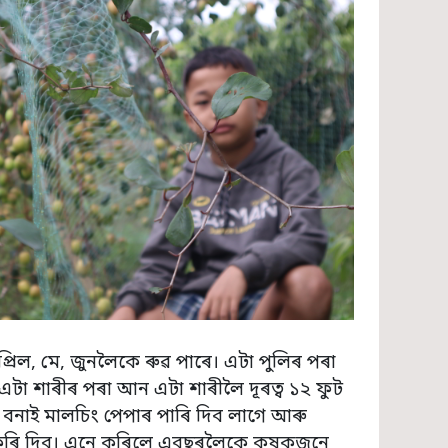
ৰিল, মে, জুনলৈকে ৰুৱ পাৰে। এটা পুলিৰ পৰা
এটা শাৰীৰ পৰা আন এটা শাৰীলৈ দূৰত্ব ১২ ফুট
 বনাই মালচিং পেপাৰ পাৰি দিব লাগে আৰু
ৱস্থা কৰি দিব। এনে কৰিলে এবছৰলৈকে কৃষকজনে