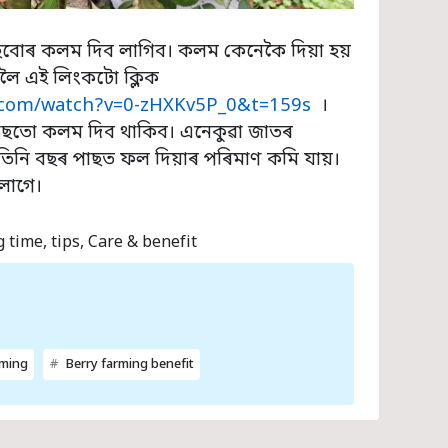
ছবোৰ কলম দিব লাগিব। কলম কেনেকৈ দিয়া হয়
লৈ এই লিংকটো ক্লিক
e.com/watch?v=0-zHXKv5P_0&t=159s
।
পাছতো কলম দিব থাকিব। এনেকুৱা জাতৰ
তিনি বছৰ পাছত ফল দিয়াৰ পৰিমাণ কমি যায়।
লাগে।
 time, tips, Care & benefit
rming
Berry farming benefit