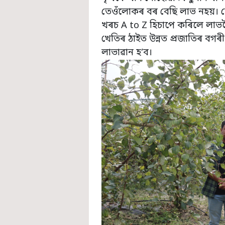
তেওঁলোকৰ বৰ বেছি লাভ নহয়। 
খৰচ A to Z হিচাপে কৰিলে লাভক
খেতিৰ ঠাইত উন্নত প্ৰজাতিৰ বগৰ
লাভাৱান হ’ব।