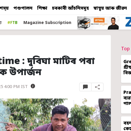
শস্য়
পশুপালন
শিক্ষা
চৰকাৰী আঁচনিসমূহ
স্বাস্থ্য় আৰু জীৱন
য
#FTB
Magazine Subscription
Top 
ime : দুবিঘা মাটিৰ পৰা
Gr
গ্ৰ
কৈ উপাৰ্জন
বিজ
25 4:00 PM IST
Pr
ব্য
পা
বহন
কেন