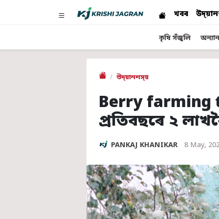
খবৰ
উদ্য়ান
কৃষি সঁজুলি
অন্যান্
উদ্য়ানশস্য়
Berry farming t
প্ৰতিবছৰে ২ লাখ
PANKAJ KHANIKAR
8 May, 20