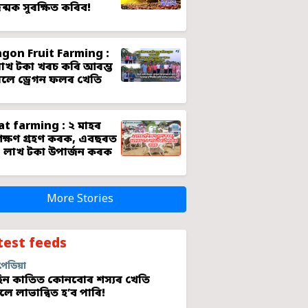
জন্মক সুৰক্ষিত কৰিব!
gon Fruit Farming :
াখ টকা খৰচ কৰি আৰম্ভ
লে ড্ৰেগন ফলৰ খেতি
t farming : ২ মাহৰ
শিক্ষণ গ্ৰহণ কৰক, এবছৰত
 লাখ টকা উপাৰ্জন কৰক
More Stories
test feeds
পেডিয়া
ন কাতিত কোনবোৰ শস্যৰ খেতি
লে লাভান্বিত হ’ব পাৰি!