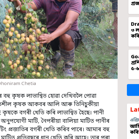
প্ৰ
Dra
৩ ল
কৰি
Goa
প্ৰ
৫-৬
Dhoniram Chetia
 বহু কৃষক লাভান্বিত হোৱা দেখিবলৈ পোৱা
গতিশীল কৃষক আকবৰ আলি আৰু তিনিচুকীয়া
La
 কৃষকে বগৰী খেতি কৰি লাভান্বিত হৈছে। পানী
 অনুপযোগী মাটি, নৈপৰীয়া বালিয়া মাটিত পানীৰ
এগ্ৰি
আহি
াফটিং প্ৰজাতিৰ বগৰী খেতি কৰিব পাৰে। আমাৰ বহু
কৰি
 মাটিত প্ৰতিবছৰে ধান খেতি কৰি আহে। তাৰ পৰা