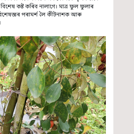
শেষ কষ্ট কৰিব নালাগে। মাত্ৰ ফুল ফুলাৰ
 বিশেষজ্ঞৰ পৰামৰ্শ লৈ কীটনাশক আৰু
।