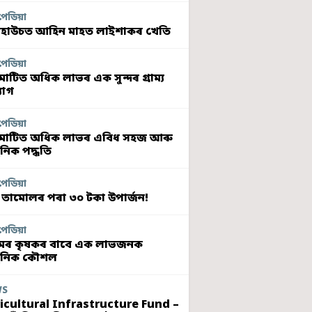
পেডিয়া
হাউচত আহিন মাহত লাইশাকৰ খেতি
পেডিয়া
মাটিত অধিক লাভৰ এক সুন্দৰ গ্ৰাম্য
যোগ
পেডিয়া
মাটিত অধিক লাভৰ এবিধ সহজ আৰু
নিক পদ্ধতি
পেডিয়া
 তামোলৰ পৰা ৩০ টকা উপাৰ্জন!
পেডিয়া
ৰ কৃষকৰ বাবে এক লাভজনক
ুনিক কৌশল
WS
icultural Infrastructure Fund –