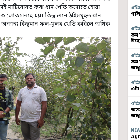
সেই মাটিবোৰত কৰা ধান খেতি কৰোতে হোৱা
এগ্ৰি
পলি
ৈ লোকচানহে হয়। কিন্তু এনে ঠাইসমূহত ধান
ী অন্যান্য কিছুমান ফল-মূলৰ খেতি কৰিলে অধিক
এগ্ৰি
কম 
উদ্
এগ্ৰি
কম 
আধু
এগ্ৰি
এটা
এগ্ৰি
অসম
আধ
NE
Agr