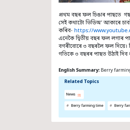
প্ৰথম বছৰ ফল চিঙাৰ পাছতে গ
সেই কথাটো ভিডিঅ’ আকাৰে চাব
কৰিব-
https://www.youtub
এনেকৈ দ্বিতীয় বছৰ ফল লগাৰ 
বগৰীবোৰে ৩ বছৰলৈ ফল দিয়ে। 
গতিকে ৩ বছৰৰ পাছত উঠাই দিব 
English Summary:
Berry farming
Related Topics
News
Berry farming time
Berry fa