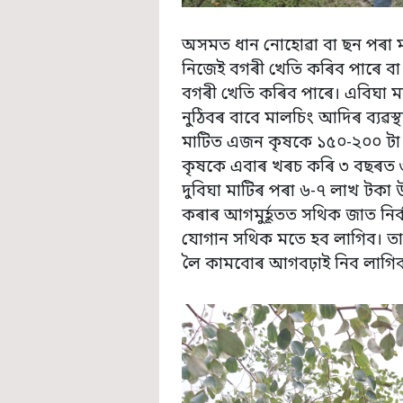
অসমত ধান নোহোৱা বা ছন পৰা মা
নিজেই বগৰী খেতি কৰিব পাৰে ব
বগৰী খেতি কৰিব পাৰে। এবিঘা মা
নুঠিবৰ বাবে মালচিং আদিৰ ব্যৱস্
মাটিত এজন কৃষকে ১৫০-২০০ টা 
কৃষকে এবাৰ খৰচ কৰি ৩ বছৰত ৩
দুবিঘা মাটিৰ পৰা ৬-৭ লাখ টকা 
কৰাৰ আগমুৰ্হূতত সথিক জাত নিৰ্ব
যোগান সথিক মতে হব লাগিব। তাৰ
লৈ কামবোৰ আগবঢ়াই নিব লাগি