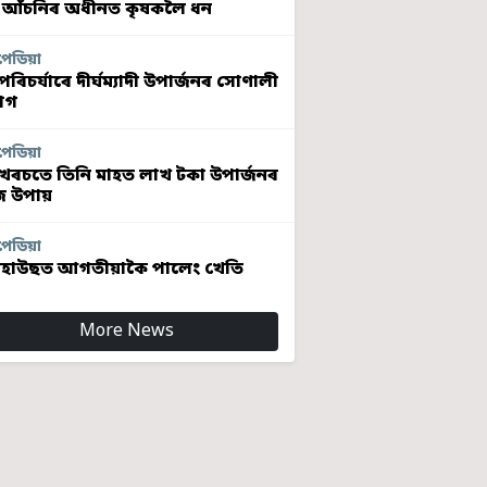
 আঁচনিৰ অধীনত কৃষকলৈ ধন
পেডিয়া
ৰিচৰ্যাৰে দীৰ্ঘম্যাদী উপাৰ্জনৰ সোণালী
োগ
পেডিয়া
খৰচতে তিনি মাহত লাখ টকা উপাৰ্জনৰ
 উপায়
পেডিয়া
হাউছত আগতীয়াকৈ পালেং খেতি
More News