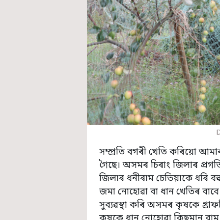
সম্প্ৰতি বগৰী খেতি কৰিয়ো আমাৰ
গৈছে। অসমৰ চিৰাং জিলাৰ প্ৰ
জিলাৰ ধনীৰাম চেতিয়াকে ধৰি বহু
জমা নোহোৱা বা ধান খেতিৰ বাবে
সুব্যৱস্থা কৰি অসমৰ কৃষকে গ্ৰ
কৃষকে ধান নোহোৱা কিছুমান বাম