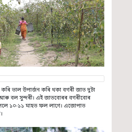
কৰি ভাল উপাৰ্জন কৰি থকা বগৰী জাত দুটা
দৰী আৰু বল সুন্দৰী। এই জাতবোৰৰ বগৰীবোৰ
ত্ন ললে ১০-১১ মাহত ফল লাগে। এজোপাত
।