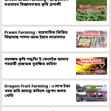
Green Gram Farming : গ্ৰীষ্মকালীন
মগুমাহৰ বিজ্ঞানসন্মত কৃষি প্ৰণালী
Prawn Farming : ব্যৱসায়িক ভিত্তিত
মিছামাছ পালন আৰু ইয়াৰ লাভালাভ
বহনক্ষম কৃষি পদ্ধতি! ই কেনেকৈ আমাৰ
পৰৱৰ্তী প্ৰজন্মক সুৰক্ষিত কৰিব!
Dragon Fruit Farming : ৩ লাখ টকা
খৰচ কৰি আৰম্ভ কৰিলে ড্ৰেগন ফলৰ
খেতি