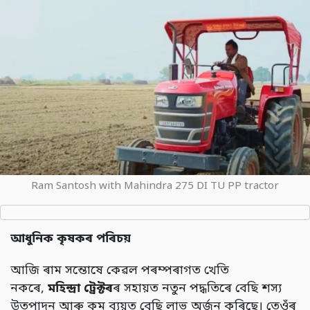
Ram Santosh with Mahindra 275 DI TU PP tractor
আধুনিক কৃষকৰ পৰিচয়
আজি ৰাম সন্তোষে কেৱল পৰম্পৰাগত খেতি
নকৰে,
মহিন্দ্ৰা ট্ৰেক্টৰ
ৰ সহায়ত নতুন পদ্ধতিৰে বেছি শস্য
উতপাদন আৰু কম ব্যয়ত বেছি লাভ অৰ্জন কৰিছে। তেওঁৰ