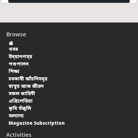
Browse
খবৰ
উদ্য়ানশস্য়
পশুপালন
শিক্ষা
চৰকাৰী আঁচনিসমূহ
স্বাস্থ্য় আৰু জীৱন
সফল কাহিনী
এগ্ৰিপেডিয়া
কৃষি সঁজুলি
অন্যান্য
Magazine Subscription
Activities