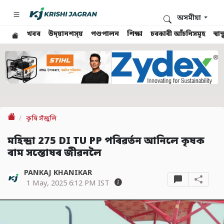
অসমীয়া
খবৰ
উদ্য়ানশস্য়
পশুপালন
শিক্ষা
চৰকাৰী আঁচনিসমূহ
স্ব
কৃষি সঁজুলি
মহিন্দ্ৰা 275 DI TU PP পৰিৱৰ্তন আনিলে কৃষক
ৰাম সন্তোষৰ জীৱনলৈ
PANKAJ KHANIKAR
1 May, 2025 6:12 PM IST