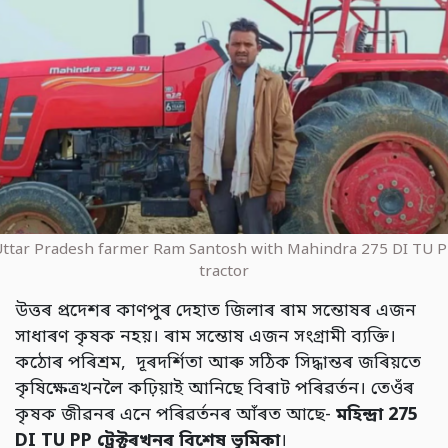
ttar Pradesh farmer Ram Santosh with Mahindra 275 DI TU 
tractor
উত্তৰ প্ৰদেশৰ কাণপুৰ দেহাত জিলাৰ ৰাম সন্তোষৰ এজন
সাধাৰণ কৃষক নহয়। ৰাম সন্তোষ এজন সংগ্ৰামী ব্যক্তি।
কঠোৰ পৰিশ্ৰম, দূৰদৰ্শিতা আৰু সঠিক সিদ্ধান্তৰ জৰিয়তে
কৃষিক্ষেত্ৰখনলৈ কঢ়িয়াই আনিছে বিৰাট পৰিৱৰ্তন। তেওঁৰ
কৃষক জীৱনৰ এনে পৰিৱৰ্তনৰ আঁৰত আছে-
মহিন্দ্ৰা
275
DI TU PP
ট্ৰেক্টৰখনৰ বিশেষ ভূমিকা
।