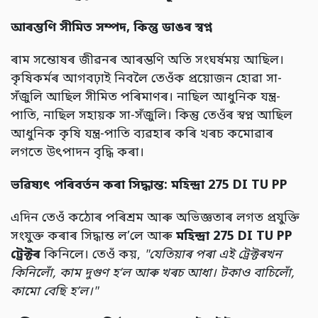
আৰম্ভণি সীমিত সম্পদ,
কিন্তু ডাঙৰ স্বপ্ন
ৰাম সন্তোষৰ জীৱনৰ আৰম্ভণি অতি সংঘৰ্ষময় আছিল।
কৃষিকৰ্মৰ আগবঢ়াই নিবলৈ তেওঁক প্ৰয়োজন হোৱা সা-
সঁজুলি আছিল সীমিত পৰিমাণৰ। নাছিল আধুনিক যন্ত্ৰ-
পাতি, নাছিল সহায়ক সা-সঁজুলি। কিন্তু তেওঁৰ স্বপ্ন আছিল
আধুনিক কৃষি যন্ত্ৰ-পাতি ব্যৱহাৰ কৰি খৰচ কমোৱাৰ
লগতে উৎপাদন বৃদ্ধি কৰা।
ভৱিষ্যৎ পৰিবৰ্তন কৰা সিদ্ধান্ত: মহিন্দ্ৰা
275 DI TU PP
এদিন তেওঁ কঠোৰ পৰিশ্ৰম আৰু অভিজ্ঞতাৰ লগত প্ৰযুক্তি
সংযুক্ত কৰাৰ সিদ্ধান্ত ল’লে আৰু
মহিন্দ্ৰা
275 DI TU PP
ট্ৰেক্টৰ
কিনিলে। তেওঁ কয়,
"
যেতিয়াৰ পৰা এই ট্ৰেক্টৰখন
কিনিলোঁ,
কাম দুগুণ হ’ল আৰু খৰচ আধা। টকাও বাচিলোঁ,
কামো বেছি হ’ল।"