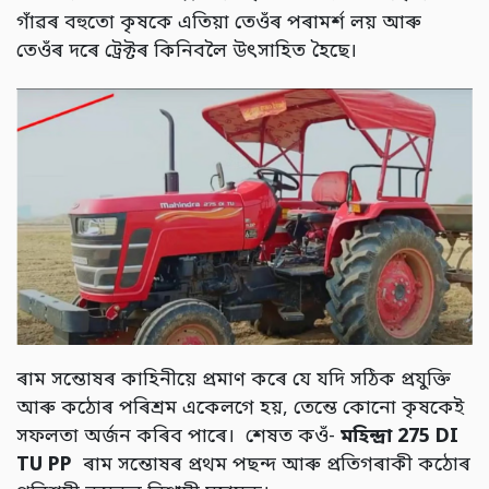
গাঁৱৰ বহুতো কৃষকে এতিয়া তেওঁৰ পৰামৰ্শ লয় আৰু
তেওঁৰ দৰে ট্ৰেক্টৰ কিনিবলৈ উৎসাহিত হৈছে।
ৰাম সন্তোষৰ কাহিনীয়ে প্ৰমাণ কৰে যে যদি সঠিক প্ৰযুক্তি
আৰু কঠোৰ পৰিশ্ৰম একেলগে হয়, তেন্তে কোনো কৃষকেই
সফলতা অৰ্জন কৰিব পাৰে। শেষত কওঁ-
মহিন্দ্ৰা
275 DI
TU PP
ৰাম সন্তোষৰ প্ৰথম পছন্দ আৰু প্ৰতিগৰাকী কঠোৰ