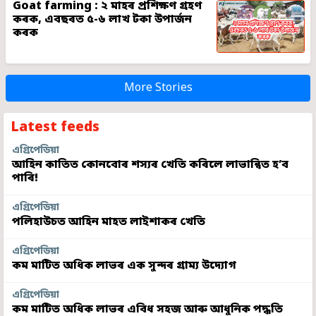
Goat farming : ২ মাহৰ প্ৰশিক্ষণ গ্ৰহণ
কৰক, এবছৰত ৫-৬ লাখ টকা উপাৰ্জন
কৰক
More Stories
Latest feeds
এগ্ৰিপেডিয়া
আহিন কাতিত কোনবোৰ শস্যৰ খেতি কৰিলে লাভান্বিত হ’ব
পাৰি!
এগ্ৰিপেডিয়া
পলিহাউচত আহিন মাহত লাইশাকৰ খেতি
এগ্ৰিপেডিয়া
কম মাটিত অধিক লাভৰ এক সুন্দৰ গ্ৰাম্য উদ্যোগ
এগ্ৰিপেডিয়া
কম মাটিত অধিক লাভৰ এবিধ সহজ আৰু আধুনিক পদ্ধতি