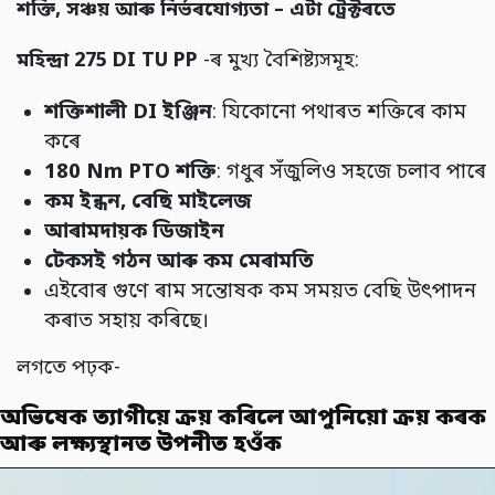
শক্তি,
সঞ্চয় আৰু নিৰ্ভৰযোগ্যতা – এটা ট্ৰেক্টৰতে
মহিন্দ্ৰা
275 DI TU PP
-ৰ মুখ্য বৈশিষ্ট্যসমূহ:
শক্তিশালী DI
ইঞ্জিন
: যিকোনো পথাৰত শক্তিৰে কাম
কৰে
180
Nm PTO
শক্তি
: গধুৰ সঁজুলিও সহজে চলাব পাৰে
কম ইন্ধন,
বেছি মাইলেজ
আৰামদায়ক ডিজাইন
টেকসই গঠন আৰু কম মেৰামতি
এইবোৰ গুণে ৰাম সন্তোষক কম সময়ত বেছি উৎপাদন
কৰাত সহায় কৰিছে।
লগতে পঢ়ক-
অভিষেক ত্যাগীয়ে ক্ৰয় কৰিলে আপুনিয়ো ক্ৰয় কৰক
আৰু লক্ষ্যস্থানত উপনীত হওঁক