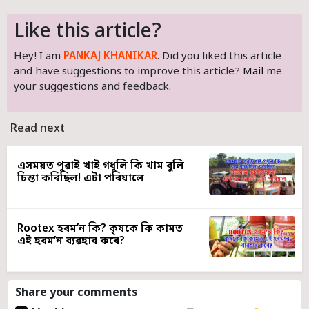
Like this article?
Hey! I am
PANKAJ KHANIKAR
. Did you liked this article
and have suggestions to improve this article?
Mail
me
your suggestions and feedback.
Read next
এসময়ত পুৱাই খাই গধুলি কি খাম বুলি
চিন্তা কৰিছিল! এটা পৰিয়ালে
Rootex হৰম’ন কি? কৃষকে কি কামত
এই হৰম’ন ব্যৱহাৰ কৰে?
Share your comments