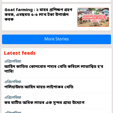
Goat farming : ২ মাহৰ প্ৰশিক্ষণ গ্ৰহণ
কৰক, এবছৰত ৫-৬ লাখ টকা উপাৰ্জন
কৰক
More Stories
Latest feeds
এগ্ৰিপেডিয়া
আহিন কাতিত কোনবোৰ শস্যৰ খেতি কৰিলে লাভান্বিত হ’ব
পাৰি!
এগ্ৰিপেডিয়া
পলিহাউচত আহিন মাহত লাইশাকৰ খেতি
এগ্ৰিপেডিয়া
কম মাটিত অধিক লাভৰ এক সুন্দৰ গ্ৰাম্য উদ্যোগ