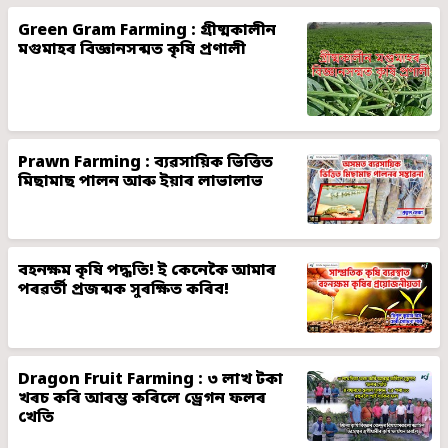
Green Gram Farming : গ্ৰীষ্মকালীন
মগুমাহৰ বিজ্ঞানসন্মত কৃষি প্ৰণালী
Prawn Farming : ব্যৱসায়িক ভিত্তিত
মিছামাছ পালন আৰু ইয়াৰ লাভালাভ
বহনক্ষম কৃষি পদ্ধতি! ই কেনেকৈ আমাৰ
পৰৱৰ্তী প্ৰজন্মক সুৰক্ষিত কৰিব!
Dragon Fruit Farming : ৩ লাখ টকা
খৰচ কৰি আৰম্ভ কৰিলে ড্ৰেগন ফলৰ
খেতি