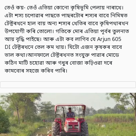
তেওঁ কয়- তেওঁ এতিয়া কোনো কৃষিভূমি পেলায় নাৰাখে।
এটা শস্য চপোৱাৰ পাছতে পাছৰটোৰ শস্যৰ বাবে নিমিষত
টেক্টৰখনে হাল বায় অন্য শস্যৰ খেতিৰ বাবে কৃষিপথাৰখন
উপযোগী কৰি তোলো। গতিকে মোৰ এতিয়া পূৰ্বৰ তুলনাত
আয় বৃদ্ধি পাইছে। আৰু এটা কব লাগিব যে Arjun 605
DI টেক্টৰখনে তেল কম খায়। যিটো এজন কৃষকৰ বাবে
ভাল কথা।আনফালে টেক্টৰখনত সংযুক্ত পাৱাৰ মোডে
কঠিন মাটি চহোৱা আৰু গধুৰ বোজা কঢ়িওৱা দৰে
কামবোৰ সহজে কৰিব পাৰি।