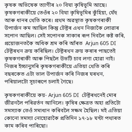
কৃষক অভিষেক ত্যাগীৰ ২০ বিঘা কৃষিভূমি আছে।
কৃষকগৰাকীয়ে তেওঁৰ ২০ বিঘা কৃষিভূমিৰ কুঁহিয়া, ঘেঁহু
আৰু ধানৰ খেতি কৰে। প্ৰথম অৱস্থাত কৃষকগৰাকী
উপাৰ্জন কম আছিল কিন্তু টেক্টৰ এখন নিজাকৈ লোৱাৰ
সপোন আছিল। সেই সপোনক সাকাৰ ৰূপ দিবলৈ কষ্ট কৰি,
প্ৰয়োজনতকৈ অধিক শ্ৰম কৰি আঁৰত Arjun 605 DI
টেক্টৰখন ক্ৰয় কৰিছিল। টেক্টৰখন ক্ৰয় কৰাৰ পাছতেই
কৃষকগৰাকী আৰু পিছলৈ উভটি চাব লগা হোৱা নাই।
নিজৰ ইচ্চানুসৰি কৃষকগৰাকীয়ে এতিয়া খেতি কৰি
বছৰকেত এটা ভাল উপাৰ্জন কৰি নিজৰ ঘৰখন,
পৰিয়ালটো সূচাৰূপে চলাই গৈছে।
কৃষকগৰাকীয়ে কয়- Arjun 605 DI টেক্টৰখনেই মোৰ
জীৱনলৈ পৰিৱৰ্তন আনিলে। কৃষিৰ ক্ষেত্ৰত অহা প্ৰতিটো
সমস্যাক তেওঁ সমাধান কৰিবলৈ সক্ষম হৈছিল। মই এতিয়া
কোনো সমস্যা নোহোৱাকৈ প্ৰতিদিন ১৭-১৮ ঘন্টা পথাৰত
কাম কৰিব পাৰিছো।