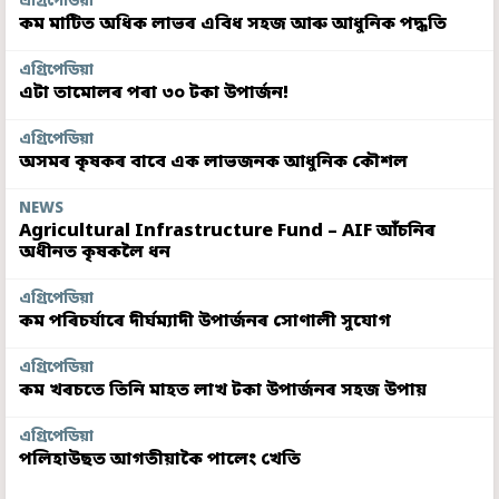
এগ্ৰিপেডিয়া
কম মাটিত অধিক লাভৰ এবিধ সহজ আৰু আধুনিক পদ্ধতি
এগ্ৰিপেডিয়া
এটা তামোলৰ পৰা ৩০ টকা উপাৰ্জন!
এগ্ৰিপেডিয়া
অসমৰ কৃষকৰ বাবে এক লাভজনক আধুনিক কৌশল
NEWS
Agricultural Infrastructure Fund – AIF আঁচনিৰ
অধীনত কৃষকলৈ ধন
এগ্ৰিপেডিয়া
কম পৰিচৰ্যাৰে দীৰ্ঘম্যাদী উপাৰ্জনৰ সোণালী সুযোগ
এগ্ৰিপেডিয়া
কম খৰচতে তিনি মাহত লাখ টকা উপাৰ্জনৰ সহজ উপায়
এগ্ৰিপেডিয়া
পলিহাউছত আগতীয়াকৈ পালেং খেতি