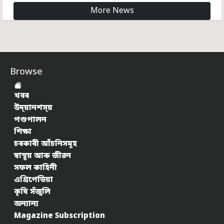
More News
Browse
খবৰ
উদ্য়ানশস্য়
পশুপালন
শিক্ষা
চৰকাৰী আঁচনিসমূহ
স্বাস্থ্য় আৰু জীৱন
সফল কাহিনী
এগ্ৰিপেডিয়া
কৃষি সঁজুলি
অন্যান্য
Magazine Subscription