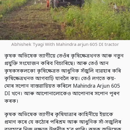
Abhishek Tyagi With Mahindra arjun 605 DI tractor
কৃষক অভিষেক ত্যাগীয়ে তেওঁৰ কৃষিক্ষেত্ৰখনত আৰু নতুন
প্ৰযুক্তি সংযোজন কৰিব বিচাৰিছে। আৰু তেওঁ আন
কৃষকসকলকো কৃষিক্ষেত্ৰত আধুনিক সঁজুলি ব্যৱহাৰ কৰি
কৃষিক্ষেত্ৰখনত আগবাঢ়ি যাবলৈ কয়। তেওঁ লগতে কয়-
মোৰ সপোন বাস্তৱায়িয়ত কৰিলে Mahindra Arjun 605
DI খনে। আৰু আপোনালোকেও আপোনাৰ সপোন পূৰণ
কৰক।
কৃষক অভিষেক ত্যাগীৰ কৃষিযাত্ৰাৰ কাহিনীয়ে ইয়াকে
প্ৰমাণ কৰে যে কঠোৰ পৰিশ্ৰম আৰু আধুনিক সাঁ-সজুলিৰ
ব্যৱহাৰে নিজ লক্ষ্যত উপনীত হ’ব পাৰি। কৃষক অভিষেক