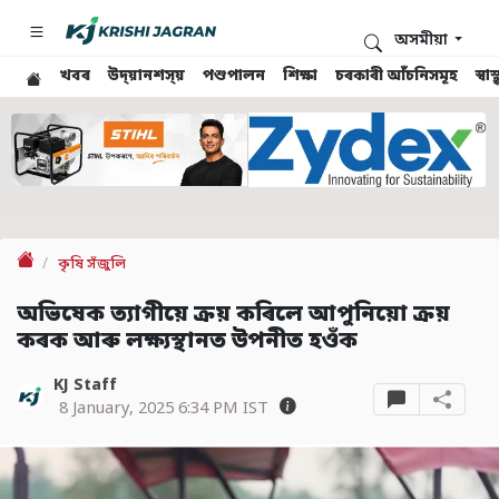
অসমীয়া
খবৰ
উদ্য়ানশস্য়
পশুপালন
শিক্ষা
চৰকাৰী আঁচনিসমূহ
স্ব
কৃষি সঁজুলি
অভিষেক ত্যাগীয়ে ক্ৰয় কৰিলে আপুনিয়ো ক্ৰয়
কৰক আৰু লক্ষ্যস্থানত উপনীত হওঁক
KJ Staff
8 January, 2025 6:34 PM IST