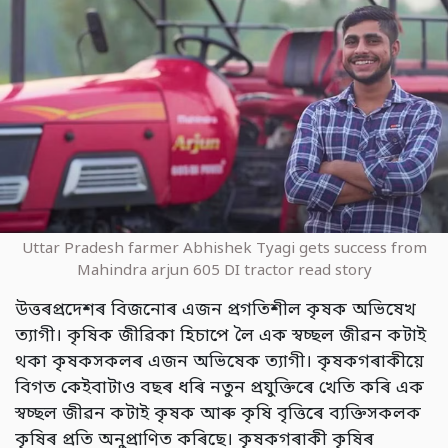
Uttar Pradesh farmer Abhishek Tyagi gets success from
Mahindra arjun 605 DI tractor read story
উত্তৰপ্ৰদেশৰ বিজনোৰ এজন প্ৰগতিশীল কৃষক অভিষেখ
ত্যাগী। কৃষিক জীৱিকা হিচাপে লৈ এক স্বচ্ছল জীৱন কটাই
থকা কৃষকসকলৰ এজন অভিষেক ত্যাগী। কৃষকগৰাকীয়ে
বিগত কেইবাটাও বছৰ ধৰি নতুন প্ৰযুক্তিৰে খেতি কৰি এক
স্বচ্ছল জীৱন কটাই কৃষক আৰু কৃষি বৃত্তিৰে ব্যক্তিসকলক
কৃষিৰ প্ৰতি অনুপ্ৰাণিত কৰিছে। কৃষকগৰাকী কৃষিৰ