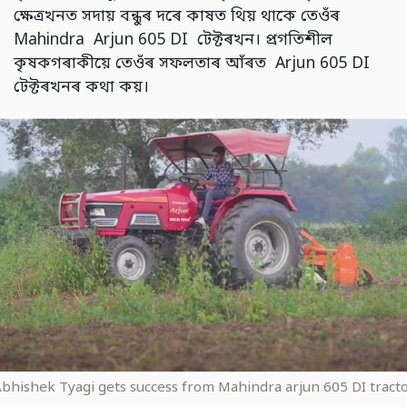
ক্ষেত্ৰখনত সদায় বন্ধুৰ দৰে কাষত থিয় থাকে তেওঁৰ
Mahindra Arjun 605 DI টেক্টৰখন। প্ৰগতিশীল
কৃষকগৰাকীয়ে তেওঁৰ সফলতাৰ আঁৰত Arjun 605 DI
টেক্টৰখনৰ কথা কয়।
bhishek Tyagi gets success from Mahindra arjun 605 DI tract