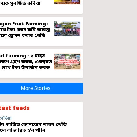
জন্মক সুৰক্ষিত কৰিব!
gon Fruit Farming :
াখ টকা খৰচ কৰি আৰম্ভ
লে ড্ৰেগন ফলৰ খেতি
t farming : ২ মাহৰ
শিক্ষণ গ্ৰহণ কৰক, এবছৰত
 লাখ টকা উপাৰ্জন কৰক
More Stories
test feeds
পেডিয়া
ন কাতিত কোনবোৰ শস্যৰ খেতি
লে লাভান্বিত হ’ব পাৰি!