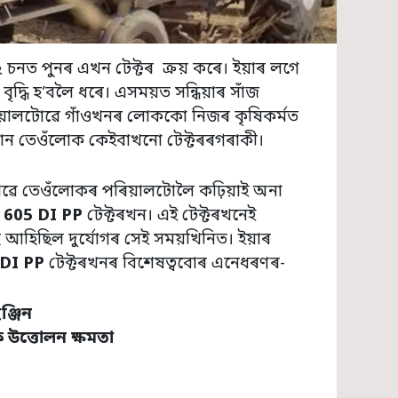
 চনত পুনৰ এখন টেক্টৰ ক্ৰয় কৰে। ইয়াৰ লগে
দ্ধি হ’বলৈ ধৰে। এসময়ত সন্ধিয়াৰ সাঁজ
িয়ালটোৱে গাঁওখনৰ লোককো নিজৰ কৃষিকৰ্মত
্তমান তেওঁলোক কেইবাখনো টেক্টৰৰগৰাকী।
াৱে তেওঁলোকৰ পৰিয়ালটোলৈ কঢ়িয়াই অনা
 605 DI PP
টেক্টৰখন। এই টেক্টৰখনেই
 আহিছিল দুৰ্যোগৰ সেই সময়খিনিত। ইয়াৰ
DI PP
টেক্টৰখনৰ বিশেষত্ববোৰ এনেধৰণৰ-
ঞ্জিন
ক উত্তোলন ক্ষমতা