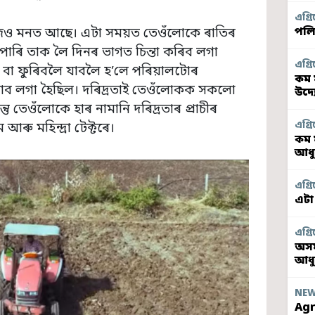
এগ্ৰি
পলি
জিও মনত আছে। এটা সময়ত তেওঁলোকে ৰাতিৰ
াৰি তাক লৈ দিনৰ ভাগত চিন্তা কৰিব লগা
এগ্ৰি
ন বা ফুৰিবলৈ যাবলৈ হ’লে পৰিয়ালটোৰ
কম 
 যাব লগা হৈছিল। দৰিদ্ৰতাই তেওঁলোকক সকলো
উদ্
্তু তেওঁলোকে হাৰ নামানি দৰিদ্ৰতাৰ প্ৰাচীৰ
এগ্ৰি
ৰু মহিন্দ্ৰা টেক্টৰে।
কম 
আধু
এগ্ৰি
এটা
এগ্ৰি
অসম
আধ
NE
Agr