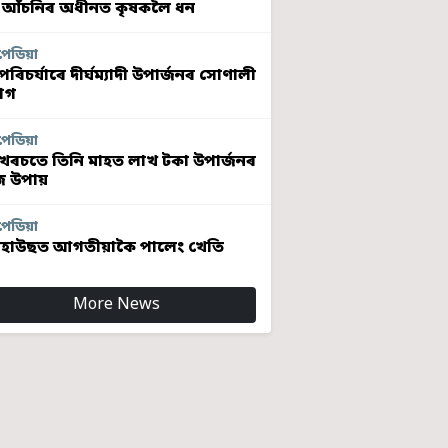
 আঁচনিৰ অধীনত কৃষকলৈ ধন
পেডিয়া
ৰিচৰ্যাৰে দীৰ্ঘম্যাদী উপাৰ্জনৰ সোণালী
োগ
পেডিয়া
খৰচতে তিনি মাহত লাখ টকা উপাৰ্জনৰ
 উপায়
পেডিয়া
হাউছত আগতীয়াকৈ পালেং খেতি
More News