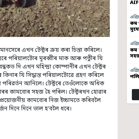
AIF
এগ্ৰি
কম প
সুয
এগ্ৰি
 মানসেৰে এখন টেক্টৰ ক্ৰয় কৰা চিন্তা কৰিলে।
কম 
সহজ
্ষ্যৰে পৰিয়ালটোৰ মূৰব্বীৰ মাক আৰু পত্নীৰ যি
ধকত দি এখন মহিন্দ্ৰা কোম্পানীৰ এখন টেক্টৰ
এগ্ৰি
ৰ কিনাৰ যি সিদ্ধান্ত পৰিয়ালটোৱে গ্ৰহণ কৰিলে
পলি
লৈ পৰিৱৰ্তন আনিলে। টেক্টৰে তেওঁলোকে অধিক
াৰৰ কামবোৰ সহজ হৈ পৰিল। টেক্টৰখন হোৱাৰ
্ৰয়োজনীয় কামবোৰ নিজ ইচ্চামতে কৰিবলৈ
জন দিনে দিনে ভাল হ’বলৈ ধৰে।