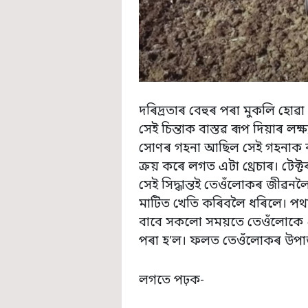
দৰিদ্ৰতাৰ বেহুৰ পৰা মুকলি হোৱা
সেই চিন্তাক বাস্তৱ ৰূপ দিয়াৰ লক
সোণৰ গহনা আছিল সেই গহনাক বন্
ক্ৰয় কৰে লগত এটা থ্ৰেচাৰ। টেক্ট
সেই সিদ্ধান্তই তেওঁলোকৰ জীৱন
মাটিত খেতি কৰিবলৈ ধৰিলে। পথ
বাবে সকলো সময়তে তেওঁলোকে প
পৰা হ’ল। ফলত তেওঁলোকৰ উপাৰ্
লগতে পঢ়ক-