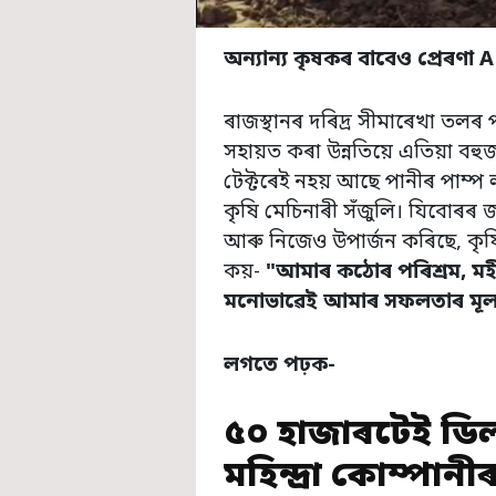
অন্যান্য কৃষকৰ বাবেও প্ৰেৰণা
ৰাজস্থানৰ দৰিদ্ৰ সীমাৰেখা তল
সহায়ত কৰা উন্নতিয়ে এতিয়া বহু
টেক্টৰেই নহয় আছে পানীৰ পাম্প 
কৃষি মেচিনাৰী সঁজুলি। যিবোৰৰ 
আৰু নিজেও উপাৰ্জন কৰিছে, কৃষ
কয়-
"
আমাৰ কঠোৰ পৰিশ্ৰম,
মহ
মনোভাৱেই আমাৰ সফলতাৰ মূল
লগতে পঢ়ক-
৫০ হাজাৰটেই ডিল
মহিন্দ্ৰা কোম্পানীৰ