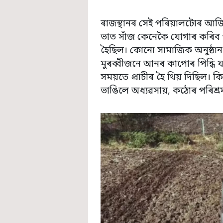
ৰাজস্থানৰ সেই পৰিয়ালটোৰ আ
ভাত সাঁজ কেনেকৈ যোগাৰ কৰিব প
হৈছিল। কোনো সামাজিক অনুষ্ঠা
মুৰব্বীজনে আনৰ কাপোৰ পিন্ধি
সময়তে প্ৰাচীৰ হৈ থিয় দিছিল। কিন
ভাঙিলে অধ্যৱসায়, কঠোৰ পৰিশ্ৰম আ