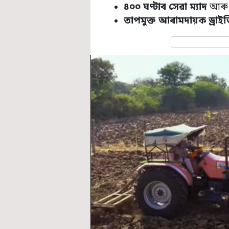
৪০০ ঘণ্টাৰ সেৱা ম্যাদ
আৰ
তাপমুক্ত আৰামদায়ক ড্ৰাইভ