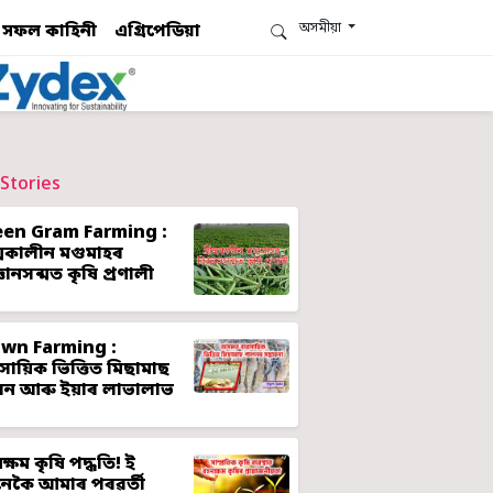
অসমীয়া
সফল কাহিনী
এগ্ৰিপেডিয়া
Stories
een Gram Farming :
ীষ্মকালীন মগুমাহৰ
্ঞানসন্মত কৃষি প্ৰণালী
awn Farming :
ৱসায়িক ভিত্তিত মিছামাছ
লন আৰু ইয়াৰ লাভালাভ
ক্ষম কৃষি পদ্ধতি! ই
েকৈ আমাৰ পৰৱৰ্তী