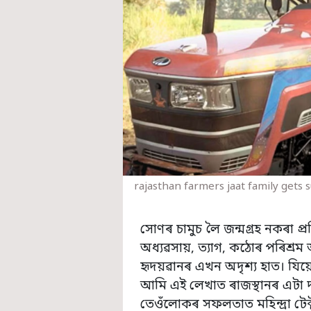
rajasthan farmers jaat family gets 
সোণৰ চামুচ লৈ জন্মগ্ৰহ নকৰা প
অধ্যৱসায়, ত্যাগ, কঠোৰ পৰিশ্ৰ
হৃদয়ৱানৰ এখন অদৃশ্য হাত। যি
আমি এই লেখাত ৰাজস্থানৰ এটা 
তেওঁলোকৰ সফলতাত মহিন্দ্ৰা ট