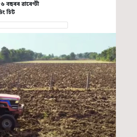
ু
৬ বছৰৰ ৱাৰেণ্টী
িং চিট