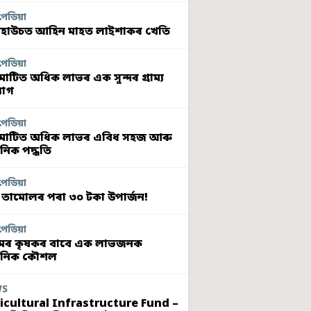
পেডিয়া
হাউচত আহিন মাহত লাইশাকৰ খেতি
পেডিয়া
মাটিত অধিক লাভৰ এক সুন্দৰ গ্ৰাম্য
যোগ
পেডিয়া
মাটিত অধিক লাভৰ এবিধ সহজ আৰু
নিক পদ্ধতি
পেডিয়া
 তামোলৰ পৰা ৩০ টকা উপাৰ্জন!
পেডিয়া
ৰ কৃষকৰ বাবে এক লাভজনক
ুনিক কৌশল
WS
icultural Infrastructure Fund –