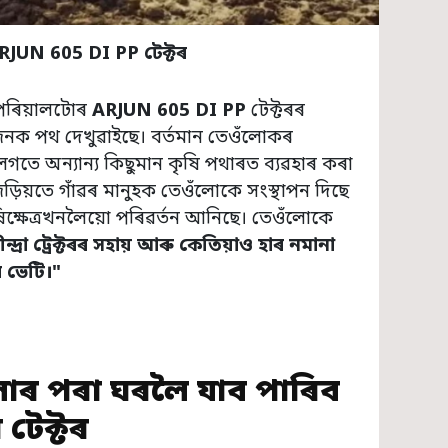
 ARJUN 605 DI PP
টেক্টৰ
ৰ পৰিয়ালটোৰ
ARJUN 605 DI PP
টেক্টৰৰ
জনক পথ দেখুৱাইছে। বৰ্তমান তেওঁলোকৰ
লগতে অন্যান্য কিছুমান কৃষি পথাৰত ব্যৱহাৰ কৰা
জড়িয়তে গাঁৱৰ মানুহক তেওঁলোকে সংস্থাপন দিছে
িক্ষেত্ৰখনলৈয়ো পৰিৱৰ্তন আনিছে। তেওঁলোকে
ীন্দ্ৰা ট্ৰেক্টৰৰ সহায় আৰু কেতিয়াও হাৰ নমানা
 ভেটি।"
াৰ পৰা ঘৰলৈ যাব পাৰিব
 টেক্টৰ