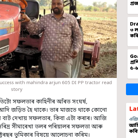
প্ৰ
Dra
৩ ল
কৰি
Goa
প্ৰ
৫-৬
success with mahindra arjun 605 DI PP tractor read
story
্ৰতিটো সফলতাৰ কাহিনীৰ আঁৰত সংঘৰ্ষ,
La
ম আদি জড়িত হৈ থাকে। তাৰ মাজতে থাকে কোনো
য়ে বাট দেখায় সফলতাৰ, কিবা এটা কৰাৰ। আজি
এগ্ৰি
আহি
দৰিদ্ৰ সীমাৰেখা তলৰ পৰিয়ালৰ সফলতা আৰু
কৰি
েক্টৰছৰ ভূমিকাৰ বিষয়ে আলোচনা কৰিম।