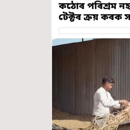
কঠোৰ পৰিশ্ৰম নহয়
টেক্টৰ ক্ৰয় কৰক