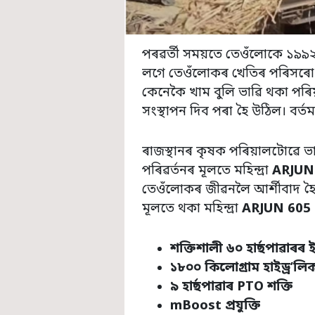
পৰৱৰ্তী সময়তে তেওঁলোকে ১৯৯২
লগে তেওঁলোকৰ খেতিৰ পৰিসৰো বৃ
কেনেকৈ খাম বুলি ভাৱি থকা পৰ
সংস্থাপন দিব পৰা হৈ উঠিল। বৰ
ৰাজস্থানৰ কৃষক পৰিয়ালটোৱে ভ
পৰিৱৰ্তনৰ মূলতে মহিন্দ্ৰা
ARJUN
তেওঁলোকৰ জীৱনলৈ আৰ্শীবাদ হৈ
মূলতে থকা মহিন্দ্ৰা
ARJUN 605 
শক্তিশালী ৬০ হাৰ্ছপাৱাৰৰ ই
১৮০০ কিলোগ্ৰাম হাইড্ৰ’লি
৯ হাৰ্ছপাৱাৰ PTO
শক্তি
mBoost
প্ৰযুক্তি