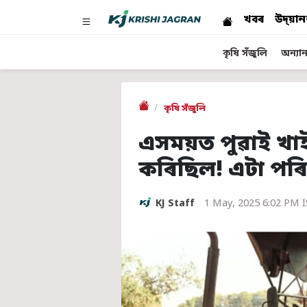
খবৰ
উদ্য়ান
কৃষি সঁজুলি
অন্যান্
কৃষি সঁজুলি
এসময়ত পুৱাই খাই 
কৰিছিল! এটা পৰ
KJ Staff
1 May, 2025 6:02 PM 