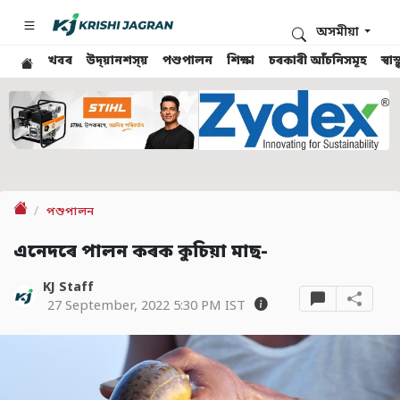
অসমীয়া
খবৰ
উদ্য়ানশস্য়
পশুপালন
শিক্ষা
চৰকাৰী আঁচনিসমূহ
স্ব
পশুপালন
এনেদৰে পালন কৰক কুচিয়া মাছ-
KJ Staff
27 September, 2022 5:30 PM IST