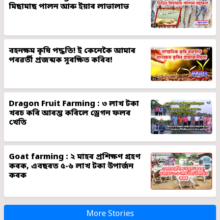
মিছামাছ পালন আৰু ইয়াৰ লাভালাভ
বহনক্ষম কৃষি পদ্ধতি! ই কেনেকৈ আমাৰ
পৰৱৰ্তী প্ৰজন্মক সুৰক্ষিত কৰিব!
Dragon Fruit Farming : ৩ লাখ টকা
খৰচ কৰি আৰম্ভ কৰিলে ড্ৰেগন ফলৰ
খেতি
Goat farming : ২ মাহৰ প্ৰশিক্ষণ গ্ৰহণ
কৰক, এবছৰত ৫-৬ লাখ টকা উপাৰ্জন
কৰক
More Stories