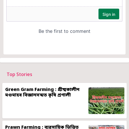
Top Stories
Green Gram Farming : গ্ৰীষ্মকালীন
মগুমাহৰ বিজ্ঞানসন্মত কৃষি প্ৰণালী
Prawn Farming : ব্যৱসায়িক ভিত্তিত