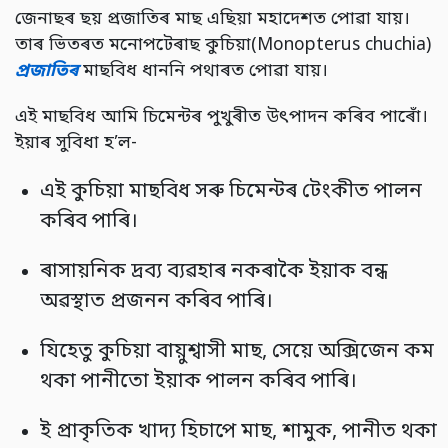
জেনাছৰ ছয় প্ৰজাতিৰ মাছ এছিয়া মহাদেশত পোৱা যায়।
তাৰ ভিতৰত মনোপটেৰাছ কুচিয়া(Monopterus chuchia)
প্ৰজাতিৰ
মাছবিধ ধাননি পথাৰত পোৱা যায়।
এই মাছবিধ আমি চিমেন্টৰ পুখুৰীত উৎপাদন কৰিব পাৰোঁ।
ইয়াৰ সুবিধা হ’ল-
এই কুচিয়া মাছবিধ সৰু চিমেন্টৰ টেংকীত পালন
কৰিব পাৰি।
ৰাসায়নিক দ্ৰব্য ব্যৱহাৰ নকৰাকৈ ইয়াক বন্ধ
অৱস্থাত প্ৰজনন কৰিব পাৰি।
যিহেতু কুচিয়া বায়ুশ্বাসী মাছ, সেয়ে অক্সিজেন কম
থকা পানীতো ইয়াক পালন কৰিব পাৰি।
ই প্ৰাকৃতিক খাদ্য হিচাপে মাছ, শামুক, পানীত থকা