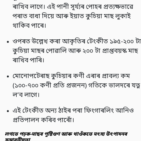
ৰাখিব লাগে। এই পানী সূৰ্য্যৰ পোহৰ প্ৰত্যক্ষভাৱে
পৰাত বাধা দিয়ে আৰু ইয়াত কুচিয়া মাছ লুকাই
থাকিব পাৰে।
ওপৰত উল্লেখ কৰা আকৃতিৰ টেংকীত ১৯৫-২০০ টা
কুচিয়া মাছৰ পোৱালি আৰু ২০০ টা প্ৰাপ্তবয়স্ক মাছ
ৰাখিব পাৰি।
মোনোপটেৰাছ কুচিয়াৰ কণী এৰাৰ প্ৰাবল্য কম
(১০০-৭০০ কণী প্ৰতি প্ৰজনন) গতিকে ভালদৰে যত্ন
ল’ব লাগে।
এই টেংকীত অন্য ঠাইৰ পৰা ফিংগাৰলিং আনিও
প্ৰতিপালন কৰিব পাৰোঁ।
লগতে পঢ়ক-মাছৰ পুষ্টিগুণ আৰু থাওঁকতে মৎস্য উৎপাদনৰ
সম্ভাবনীয়তা