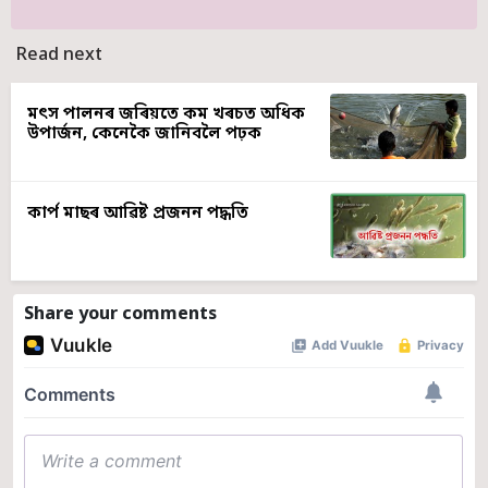
Read next
মৎস পালনৰ জৰিয়তে কম খৰচত অধিক
উপাৰ্জন, কেনেকৈ জানিবলৈ পঢ়ক
কাৰ্প মাছৰ আৱিষ্ট প্ৰজনন পদ্ধতি
Share your comments