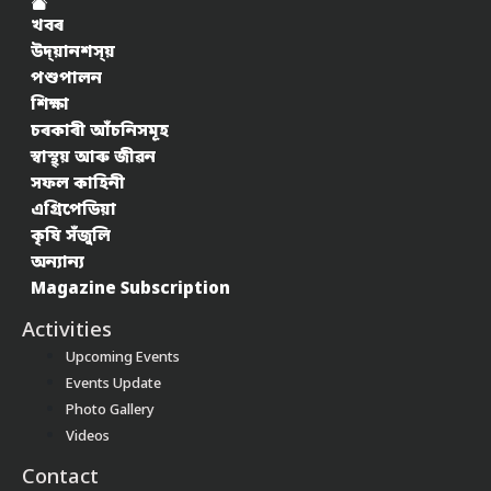
খবৰ
উদ্য়ানশস্য়
পশুপালন
শিক্ষা
চৰকাৰী আঁচনিসমূহ
স্বাস্থ্য় আৰু জীৱন
সফল কাহিনী
এগ্ৰিপেডিয়া
কৃষি সঁজুলি
অন্যান্য
Magazine Subscription
Activities
Upcoming Events
Events Update
Photo Gallery
Videos
Contact