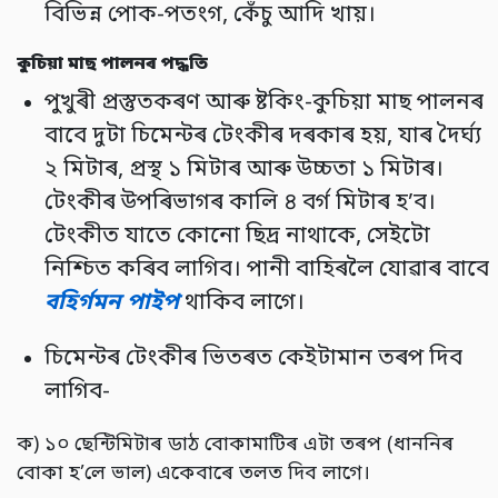
বিভিন্ন পোক-পতংগ, কেঁচু আদি খায়।
কুচিয়া মাছ পালনৰ পদ্ধতি
পুখুৰী প্ৰস্তুতকৰণ আৰু ষ্টকিং-কুচিয়া মাছ পালনৰ
বাবে দুটা চিমেন্টৰ টেংকীৰ দৰকাৰ হয়, যাৰ দৈৰ্ঘ্য
২ মিটাৰ, প্ৰস্থ ১ মিটাৰ আৰু উচ্চতা ১ মিটাৰ।
টেংকীৰ উপৰিভাগৰ কালি ৪ বৰ্গ মিটাৰ হ’ব।
টেংকীত যাতে কোনো ছিদ্ৰ নাথাকে, সেইটো
নিশ্চিত কৰিব লাগিব। পানী বাহিৰলৈ যোৱাৰ বাবে
বহিৰ্গমন পাইপ
থাকিব লাগে।
চিমেন্টৰ টেংকীৰ ভিতৰত কেইটামান তৰপ দিব
লাগিব-
ক) ১০ ছেন্টিমিটাৰ ডাঠ বোকামাটিৰ এটা তৰপ (ধাননিৰ
বোকা হ’লে ভাল) একেবাৰে তলত দিব লাগে।