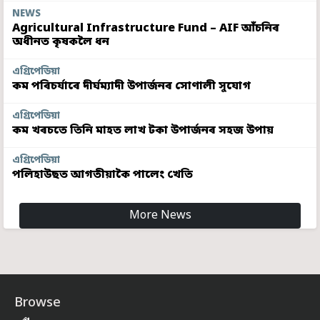
NEWS
Agricultural Infrastructure Fund – AIF আঁচনিৰ
অধীনত কৃষকলৈ ধন
এগ্ৰিপেডিয়া
কম পৰিচৰ্যাৰে দীৰ্ঘম্যাদী উপাৰ্জনৰ সোণালী সুযোগ
এগ্ৰিপেডিয়া
কম খৰচতে তিনি মাহত লাখ টকা উপাৰ্জনৰ সহজ উপায়
এগ্ৰিপেডিয়া
পলিহাউছত আগতীয়াকৈ পালেং খেতি
More News
Browse