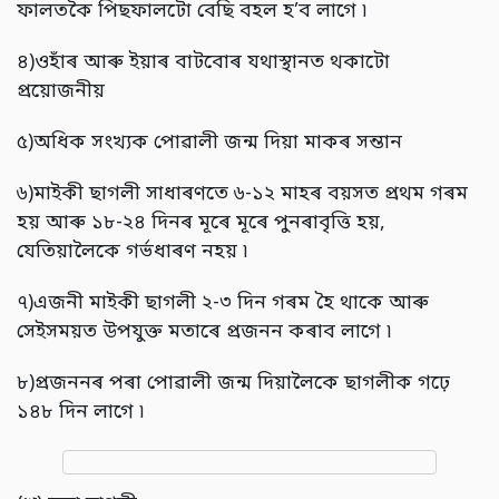
ফালতকৈ পিছফালটো বেছি বহল হ’ব লাগে ৷
৪)ওহাঁৰ আৰু ইয়াৰ বাটবোৰ যথাস্থানত থকাটো
প্ৰয়োজনীয়
৫)অধিক সংখ্যক পোৱালী জন্ম দিয়া মাকৰ সন্তান
৬)মাইকী ছাগলী সাধাৰণতে ৬-১২ মাহৰ বয়সত প্ৰথম গৰম
হয় আৰু ১৮-২৪ দিনৰ মূৰে মূৰে পুনৰাবৃত্তি হয়,
যেতিয়ালৈকে গৰ্ভধাৰণ নহয় ৷
৭)এজনী মাইকী ছাগলী ২-৩ দিন গৰম হৈ থাকে আৰু
সেইসময়ত উপযুক্ত মতাৰে প্ৰজনন কৰাব লাগে ৷
৮)প্ৰজননৰ পৰা পোৱালী জন্ম দিয়ালৈকে ছাগলীক গঢ়ে
১৪৮ দিন লাগে ৷