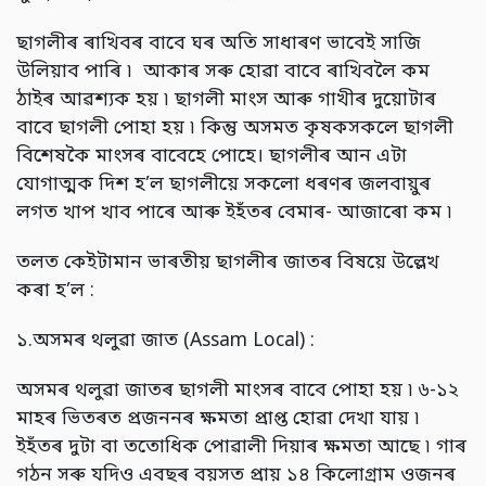
ছাগলীৰ ৰাখিবৰ বাবে ঘৰ অতি সাধাৰণ ভাবেই সাজি
উলিয়াব পাৰি ৷ আকাৰ সৰু হোৱা বাবে ৰাখিবলৈ কম
ঠাইৰ আৱশ্যক হয় ৷ ছাগলী মাংস আৰু গাখীৰ দুয়োটাৰ
বাবে ছাগলী পোহা হয় ৷ কিন্তু অসমত কৃষকসকলে ছাগলী
বিশেষকৈ মাংসৰ বাবেহে পোহে। ছাগলীৰ আন এটা
যোগাত্মক দিশ হ’ল ছাগলীয়ে সকলো ধৰণৰ জলবায়ুৰ
লগত খাপ খাব পাৰে আৰু ইহঁতৰ বেমাৰ- আজাৰো কম ৷
তলত কেইটামান ভাৰতীয় ছাগলীৰ জাতৰ বিষয়ে উল্লেখ
কৰা হ’ল :
১.অসমৰ থলুৱা জাত (Assam Local) :
অসমৰ থলুৱা জাতৰ ছাগলী মাংসৰ বাবে পোহা হয় ৷ ৬-১২
মাহৰ ভিতৰত প্ৰজননৰ ক্ষমতা প্ৰাপ্ত হোৱা দেখা যায় ৷
ইহঁতৰ দুটা বা ততোধিক পোৱালী দিয়াৰ ক্ষমতা আছে ৷ গাৰ
গঠন সৰু যদিও এবছৰ বয়সত প্ৰায় ১৪ কিলোগ্ৰাম ওজনৰ