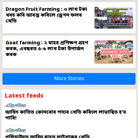
Dragon Fruit Farming : ৩ লাখ টকা
খৰচ কৰি আৰম্ভ কৰিলে ড্ৰেগন ফলৰ
খেতি
Goat farming : ২ মাহৰ প্ৰশিক্ষণ গ্ৰহণ
কৰক, এবছৰত ৫-৬ লাখ টকা উপাৰ্জন
কৰক
More Stories
Latest feeds
এগ্ৰিপেডিয়া
আহিন কাতিত কোনবোৰ শস্যৰ খেতি কৰিলে লাভান্বিত হ’ব
পাৰি!
এগ্ৰিপেডিয়া
পলিহাউচত আহিন মাহত লাইশাকৰ খেতি