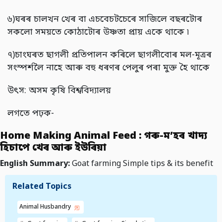
৬)ঘৰৰ চালখন খেৰ বা এচবেচটচেৰে সাজিলে বছৰটোৰ
সকলো সময়তে কোঠাটোৰ উষ্ণতা প্ৰায় একে থাকে ৷
৭)চাংঘৰত ছাগলী প্ৰতিপালন কৰিলে ছাগলীবোৰ মল-মূত্ৰৰ
সংস্পৰ্শলৈ নাহে আৰু বহু ধৰণৰ পেলুৰ পৰা মুক্ত হৈ থাকে
উৎস: অসম কৃষি বিশ্ববিদ্যালয়
লগতে পঢ়ক-
Home Making Animal Feed : গৰু-ম’হৰ খাদ্য
হিচাপে খেৰ আৰু ইউৰিয়া
English Summary:
Goat farming Simple tips & its benefit
Related Topics
Animal Husbandry