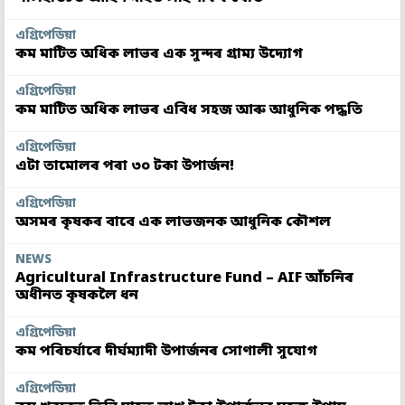
এগ্ৰিপেডিয়া
কম মাটিত অধিক লাভৰ এক সুন্দৰ গ্ৰাম্য উদ্যোগ
এগ্ৰিপেডিয়া
কম মাটিত অধিক লাভৰ এবিধ সহজ আৰু আধুনিক পদ্ধতি
এগ্ৰিপেডিয়া
এটা তামোলৰ পৰা ৩০ টকা উপাৰ্জন!
এগ্ৰিপেডিয়া
অসমৰ কৃষকৰ বাবে এক লাভজনক আধুনিক কৌশল
NEWS
Agricultural Infrastructure Fund – AIF আঁচনিৰ
অধীনত কৃষকলৈ ধন
এগ্ৰিপেডিয়া
কম পৰিচৰ্যাৰে দীৰ্ঘম্যাদী উপাৰ্জনৰ সোণালী সুযোগ
এগ্ৰিপেডিয়া