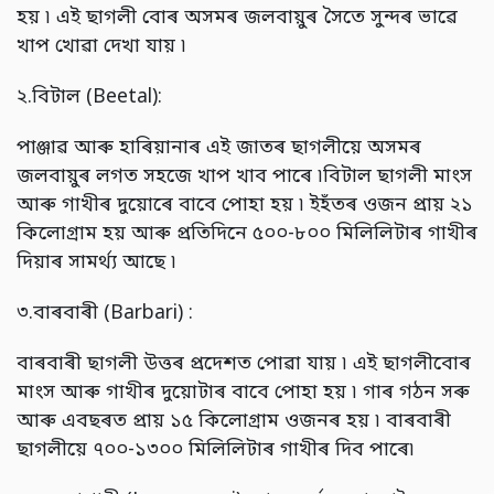
হয় ৷ এই ছাগলী বোৰ অসমৰ জলবায়ুৰ সৈতে সুন্দৰ ভাৱে
খাপ খোৱা দেখা যায় ৷
২.বিটাল (Beetal):
পাঞ্জাৱ আৰু হাৰিয়ানাৰ এই জাতৰ ছাগলীয়ে অসমৰ
জলবায়ুৰ লগত সহজে খাপ খাব পাৰে ৷বিটাল ছাগলী মাংস
আৰু গাখীৰ দুয়োৰে বাবে পোহা হয় ৷ ইহঁতৰ ওজন প্ৰায় ২১
কিলোগ্ৰাম হয় আৰু প্ৰতিদিনে ৫০০-৮০০ মিলিলিটাৰ গাখীৰ
দিয়াৰ সামৰ্থ্য আছে ৷
৩.বাৰবাৰী (Barbari) :
বাৰবাৰী ছাগলী উত্তৰ প্ৰদেশত পোৱা যায় ৷ এই ছাগলীবোৰ
মাংস আৰু গাখীৰ দুয়োটাৰ বাবে পোহা হয় ৷ গাৰ গঠন সৰু
আৰু এবছৰত প্ৰায় ১৫ কিলোগ্ৰাম ওজনৰ হয় ৷ বাৰবাৰী
ছাগলীয়ে ৭০০-১৩০০ মিলিলিটাৰ গাখীৰ দিব পাৰে৷