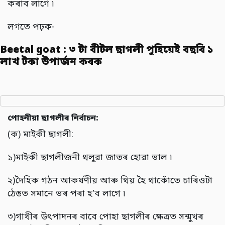
কৰাব লাগে ৷
লগতে পঢ়ক-
Beetal goat : ৩ টা বীটল ছাগলী পুহিয়েই বছৰি ১
লাখ টকা উপাৰ্জন কৰক
পোহনীয়া ছাগলীৰ নিৰ্বাচন:
(ক) মাইকী ছাগলী:
১)মাইকী ছাগলীজনী থলুৱা জাতৰ হোৱা ভাল ৷
২)দৈহিক গঠন আকৰ্ষণীয় আৰু থিয় হৈ থাকোঁতে চাৰিওটা
ঠেঙত সমানে ভৰ পৰা হ’ব লাগে ৷
৩)গাখীৰ উৎপাদনৰ বাবে পোহা ছাগলীৰ ক্ষেত্ৰত সন্মুখৰ