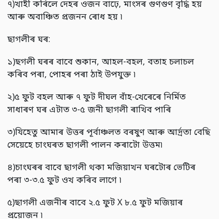
৭)খাহী কৰিলে দেহৰ ওজন বাঢ়ে, মাংসৰ গুণগুণ বৃদ্ধি হয়
আৰু অবাঞ্চিত প্ৰজনন ৰোধ হয় ৷
ছাগলীৰ ঘৰ:
১)ছগলী ঘৰৰ বাবে শুকান, আহল-বহল, বতাহ চলাচল
কৰিব পৰা, পোহৰ পৰা ঠাই উপযুক্ত ৷
২)৫ ফুট বহল আৰু ৭ ফুট দীঘল বাঁহ-খেৰেৰে নিৰ্মিত
সাধাৰণ ঘৰ এটাত ৩-৫ জনী ছাগলী ৰাখিব পাৰি
৩)যিহেতু আমাৰ উত্তৰ পূৰ্বাঞ্চলত বৰষুণ আৰু আৰ্দ্ৰতা বেছি
সেয়েহে চাংঘৰত ছাগলী পালন কৰাটো উত্তম৷
৪)চাংঘৰৰ বাবে ছাগলী থকা মজিয়াখন ঘৰটোৰ ভেটিৰ
পৰা ৩-৩.৫ ফুট ওখ কৰিব লাগে ৷
৫)ছাগলী এজনীৰ বাবে ২.৫ ফুট X ৮.৫ ফুট মজিয়াৰ
প্ৰয়োজন ৷