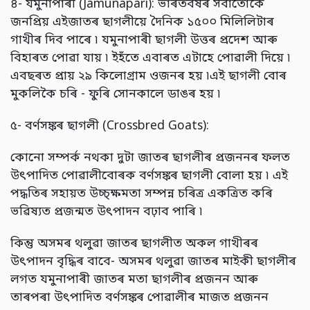
৪- যমুনাপাৰী (Jamunapari): ভাৰতবৰ্ষৰ সবাতোকৈ
জনপ্ৰিয় এইজাতৰ ছাগলীয়ে দৈনিক ১৫০০ মিলিলিটাৰ
গাখীৰ দিব পাৰে ৷ যমুনাপাৰী ছাগলী উত্তৰ প্ৰদেশ আৰু
বিহাৰত পোৱা যায় ৷ ইহঁতে এবাৰত এটাহে পোৱালী দিয়ে ৷
এবছৰত প্ৰায় ২৯ কিলোগ্ৰাম ওজনৰ হয় ৷এই ছাগলী বোৰ
মুকলিকৈ চৰি - ফুৰি সোনকালে ডাঙৰ হয় ৷
৫- বৰ্ণসঙ্কৰ ছাগলী (Crossbred Goats):
কোনো সম্পৰ্ক নথকা দুটা জাতৰ ছাগলীৰ প্ৰজননৰ ফলত
উৎপাদিত পোৱালীবোৰক বৰ্ণসঙ্কৰ ছাগলী বোলা হয় ৷ এই
পদ্ধতিৰ সহায়ত উচ্চ্ক্ষমতা সম্পন্ন চৰিত্ৰ একত্ৰিত কৰি
ভৱিষ্যত প্ৰজন্মত উৎপাদন বঢ়াব পাৰি ৷
কিন্তু অসমৰ থলুৱা জাতৰ ছাগলীত অকল গাখীৰৰ
উৎপাদন বৃদ্ধিৰ বাবে- অসমৰ থলুৱা জাতৰ মাইকী ছাগলীৰ
লগত যমুনাপাৰী জাতৰ মতা ছাগলীৰ প্ৰজনন আৰু
তাৰপৰা উৎপাদিত বৰ্ণসঙ্কৰ পোৱালীৰ মাজত প্ৰজনন