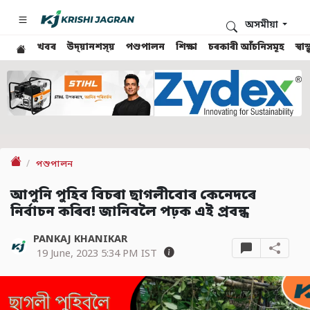
অসমীয়া
খবৰ
উদ্য়ানশস্য়
পশুপালন
শিক্ষা
চৰকাৰী আঁচনিসমূহ
স্ব
পশুপালন
আপুনি পুহিব বিচৰা ছাগলীবোৰ কেনেদৰে
নিৰ্বাচন কৰিব! জানিবলৈ পঢ়ক এই প্ৰবন্ধ
PANKAJ KHANIKAR
19 June, 2023 5:34 PM IST