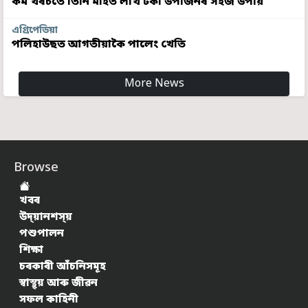
কম খৰচতে তিনি মাহত লাখ টকা উপাৰ্জনৰ সহজ উপায়
এগ্ৰিপেডিয়া
পলিহাউছত আগতীয়াকৈ পালেং খেতি
More News
Browse
খবৰ
উদ্য়ানশস্য়
পশুপালন
শিক্ষা
চৰকাৰী আঁচনিসমূহ
স্বাস্থ্য় আৰু জীৱন
সফল কাহিনী