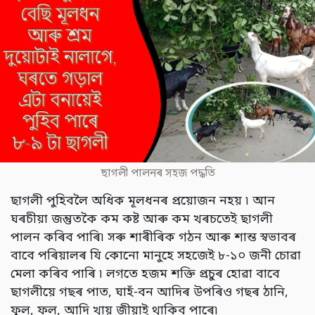
ছাগলী পালনৰ সহজ পদ্ধতি
ছাগলী পুহিবলৈ অধিক মূলধনৰ প্ৰয়োজন নহয় ৷ আন
ঘৰচীয়া জন্তুতকৈ কম কষ্ট আৰু কম খৰচতেই ছাগলী
পালন কৰিব পাৰি৷ সৰু শাৰীৰিক গঠন আৰু শান্ত স্বভাবৰ
বাবে পৰিয়ালৰ যি কোনো মানুহে সহজেই ৮-১০ জনী চোৱা
মেলা কৰিব পাৰি ৷ লগতে হজম শক্তি প্ৰচুৰ হোৱা বাবে
ছাগলীয়ে গছৰ পাত, ঘাহঁ-বন আদিৰ উপৰিও গছৰ ঠানি,
ফুল, ফল, আদি খায় জীয়াই থাকিব পাৰে৷