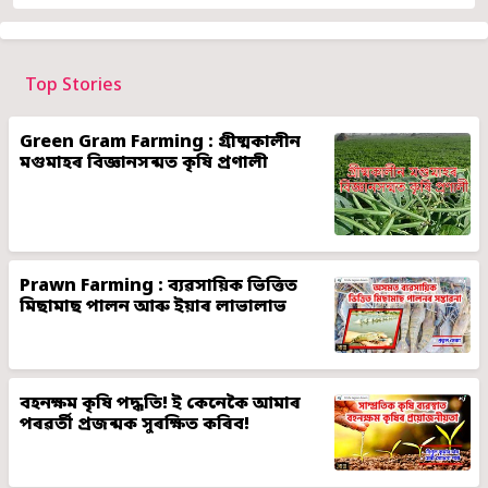
Top Stories
Green Gram Farming : গ্ৰীষ্মকালীন
মগুমাহৰ বিজ্ঞানসন্মত কৃষি প্ৰণালী
Prawn Farming : ব্যৱসায়িক ভিত্তিত
মিছামাছ পালন আৰু ইয়াৰ লাভালাভ
বহনক্ষম কৃষি পদ্ধতি! ই কেনেকৈ আমাৰ
পৰৱৰ্তী প্ৰজন্মক সুৰক্ষিত কৰিব!