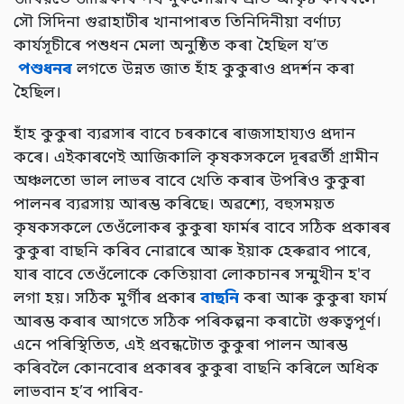
সৌ সিদিনা গুৱাহাটীৰ খানাপাৰত তিনিদিনীয়া বৰ্ণাঢ্য
কাৰ্যসূচীৰে পশুধন মেলা অনুষ্ঠিত কৰা হৈছিল য’ত
পশুধনৰ
লগতে উন্নত জাত হাঁহ কুকুৰাও প্ৰদৰ্শন কৰা
হৈছিল।
হাঁহ কুকুৰা ব্যৱসাৰ বাবে চৰকাৰে ৰাজসাহায্যও প্ৰদান
কৰে। এইকাৰণেই আজিকালি কৃষকসকলে দূৰৱৰ্তী গ্ৰামীন
অঞ্চলতো ভাল লাভৰ বাবে খেতি কৰাৰ উপৰিও কুকুৰা
পালনৰ ব্যৱসায় আৰম্ভ কৰিছে। অৱশ্যে, বহুসময়ত
কৃষকসকলে তেওঁলোকৰ কুকুৰা ফাৰ্মৰ বাবে সঠিক প্ৰকাৰৰ
কুকুৰা বাছনি কৰিব নোৱাৰে আৰু ইয়াক হেৰুৱাব পাৰে,
যাৰ বাবে তেওঁলোকে কেতিয়াবা লোকচানৰ সন্মুখীন হ'ব
লগা হয়। সঠিক মুৰ্গীৰ প্ৰকাৰ
বাছনি
কৰা আৰু কুকুৰা ফাৰ্ম
আৰম্ভ কৰাৰ আগতে সঠিক পৰিকল্পনা কৰাটো গুৰুত্বপূৰ্ণ।
এনে পৰিস্থিতিত, এই প্ৰবন্ধটোত কুকুৰা পালন আৰম্ভ
কৰিবলৈ কোনবোৰ প্ৰকাৰৰ কুকুৰা বাছনি কৰিলে অধিক
লাভবান হ’ব পাৰিব-