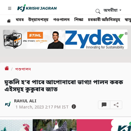
অসমীয়া
খবৰ
উদ্য়ানশস্য়
পশুপালন
শিক্ষা
চৰকাৰী আঁচনিসমূহ
স্ব
পশুপালন
মুকলি হ’ব পাৰে আপোনাৰো ভাগ্য! পালন কৰক
এইসমূহ কুকুৰাৰ জাত
RAHUL ALI
1 March, 2023 2:17 PM IST