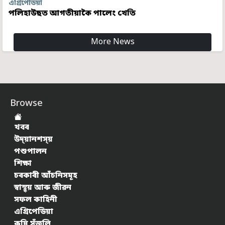
এগ্ৰিপেডিয়া
পলিহাউছত আগতীয়াকৈ পালেং খেতি
More News
Browse
খবৰ
উদ্য়ানশস্য়
পশুপালন
শিক্ষা
চৰকাৰী আঁচনিসমূহ
স্বাস্থ্য় আৰু জীৱন
সফল কাহিনী
এগ্ৰিপেডিয়া
কৃষি সঁজুলি