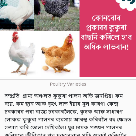
Poultry Varieties
সম্প্ৰতি গ্ৰাম্য অঞ্চলত কুকুৰা পালন অতি জনপ্ৰিয়। কম
ব্যয়, কম স্থান আৰু বৃহৎ লাভ ইয়াৰ মূল কাৰণ। কেন্দ্ৰ
চৰকাৰৰ পৰা ৰাজ্য চৰকাৰলৈকে, কৃষক আৰু সাধাৰণ
লোকক কুকুৰা পালনৰ ব্যৱসায় আৰম্ভ কৰিবলৈ বহু ক্ষেত্ৰত
সজাগ কৰি তোলা দেখিবলৈ। যুৱ চামক পশুধন পালনৰ
জৰিয়তে জীৱিকাৰ পথ মুকলোৱাৰ প্ৰতি আকৃষ্ট কৰিবলৈ