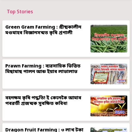
Top Stories
Green Gram Farming : গ্ৰীষ্মকালীন
মগুমাহৰ বিজ্ঞানসন্মত কৃষি প্ৰণালী
Prawn Farming : ব্যৱসায়িক ভিত্তিত
মিছামাছ পালন আৰু ইয়াৰ লাভালাভ
বহনক্ষম কৃষি পদ্ধতি! ই কেনেকৈ আমাৰ
পৰৱৰ্তী প্ৰজন্মক সুৰক্ষিত কৰিব!
Dragon Fruit Farming : ৩ লাখ টকা