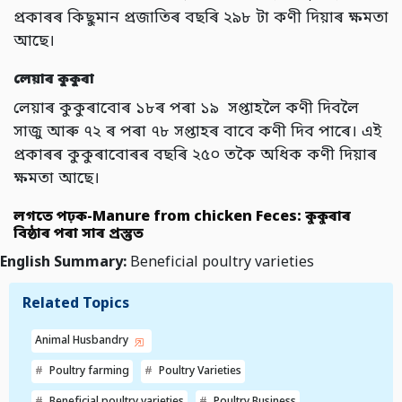
প্ৰকাৰৰ কিছুমান প্ৰজাতিৰ বছৰি ২৯৮ টা কণী দিয়াৰ ক্ষমতা
আছে।
লে
য়াৰ কুকুৰা
লেয়াৰ কুকুৰাবোৰ ১৮ৰ পৰা ১৯
সপ্তাহলৈ কণী দিবলৈ
সাজু আৰু ৭২ ৰ পৰা ৭৮ সপ্তাহৰ বাবে কণী দিব পাৰে। এই
প্ৰকাৰৰ কুকুৰাবোৰৰ বছৰি ২৫০ তকৈ অধিক কণী দিয়াৰ
ক্ষমতা আছে।
লগতে পঢ়ক-Manure from chicken Feces: কুকুৰাৰ
বিষ্ঠাৰ পৰা সাৰ প্ৰস্তুত
English Summary:
Beneficial poultry varieties
Related Topics
Animal Husbandry
Poultry farming
Poultry Varieties