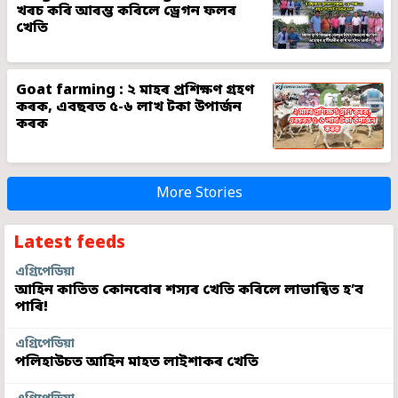
খৰচ কৰি আৰম্ভ কৰিলে ড্ৰেগন ফলৰ
খেতি
Goat farming : ২ মাহৰ প্ৰশিক্ষণ গ্ৰহণ
কৰক, এবছৰত ৫-৬ লাখ টকা উপাৰ্জন
কৰক
More Stories
Latest feeds
এগ্ৰিপেডিয়া
আহিন কাতিত কোনবোৰ শস্যৰ খেতি কৰিলে লাভান্বিত হ’ব
পাৰি!
এগ্ৰিপেডিয়া
পলিহাউচত আহিন মাহত লাইশাকৰ খেতি