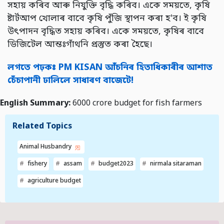
সহায় কৰিব আৰু নিযুক্তি বৃদ্ধি কৰিব। একে সময়তে, কৃষি
ষ্টাৰ্টআপ খোলাৰ বাবে কৃষি পুঁজি স্থাপন কৰা হ'ব। ই কৃষি
উৎপাদন বৃদ্ধিত সহায় কৰিব। একে সময়তে, কৃষিৰ বাবে
ডিজিটেল আন্তঃগাঁথনি প্ৰস্তুত কৰা হৈছে।
লগতে পঢ়কঃ PM KISAN আঁচনিৰ হিতাধিকাৰীৰ আশাত
চেঁচাপানী ঢালিলে সাধাৰণ বাজেটে!
English Summary:
6000 crore budget for fish farmers
Related Topics
Animal Husbandry
fishery
assam
budget2023
nirmala sitaraman
agriculture budget