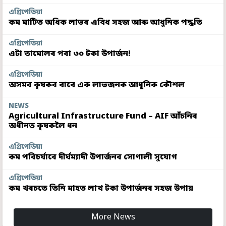
এগ্ৰিপেডিয়া
কম মাটিত অধিক লাভৰ এবিধ সহজ আৰু আধুনিক পদ্ধতি
এগ্ৰিপেডিয়া
এটা তামোলৰ পৰা ৩০ টকা উপাৰ্জন!
এগ্ৰিপেডিয়া
অসমৰ কৃষকৰ বাবে এক লাভজনক আধুনিক কৌশল
NEWS
Agricultural Infrastructure Fund – AIF আঁচনিৰ
অধীনত কৃষকলৈ ধন
এগ্ৰিপেডিয়া
কম পৰিচৰ্যাৰে দীৰ্ঘম্যাদী উপাৰ্জনৰ সোণালী সুযোগ
এগ্ৰিপেডিয়া
কম খৰচতে তিনি মাহত লাখ টকা উপাৰ্জনৰ সহজ উপায়
More News