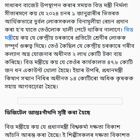
সাধাৰণ বাজেট উপস্থাপন কৰাৰ সময়ত বিত্ত মন্ত্ৰী নিৰ্মলা
সীতাৰমণে কয় যে ২০২৪ চনৰ ১ জানুৱাৰীৰ ভিতৰত
আৰ্থিকভাৱে দুৰ্বল লোকসকলক বিনামূলীয়া ৰেচন প্ৰদান
কৰা হ'ব যাতে তেওঁলোক খালী পেটে থাকিব নালাগে।
বিত্ত
মন্ত্ৰী
য়ে কয় যে কেন্দ্ৰীয় চৰকাৰে প্ৰতিটো শ্ৰেণীৰ লোকক
সম্পূৰ্ণ গুৰুত্ব দিছে। তেওঁ কৈছিল যে কেন্দ্ৰীয় চৰকাৰে গৰীব
কল্যাণ অন্ন যোজনাৰ অধীনত ২ লাখ কোটি টকা ব্যয়
কৰিছে। বিত্ত মন্ত্ৰীয়ে কয় যে তেওঁৰ কাৰ্যকালত ৪৭.৮ কোটি
জন ধন একাউণ্ট খোলা হৈছে। ইয়াৰ উপৰি, প্ৰধানমন্ত্ৰী
কিষাণ সন্মান নিধিৰ অধীনত ১৪ কোটিৰো অধিক কৃষকক
সহায় আগবঢ়োৱা হৈছে।
ডিজিটেল আন্তঃগাঁথনি সৃষ্টি কৰা হৈছে
বিত্ত মন্ত্ৰীয়ে কয় যে প্ৰধানমন্ত্ৰী বিশ্বকৰ্মা দক্ষতা বিকাশ
আঁচনি আৰম্ভ কৰা হৈছে। ই শিল্পীসকলৰ দক্ষতা বিকাশত