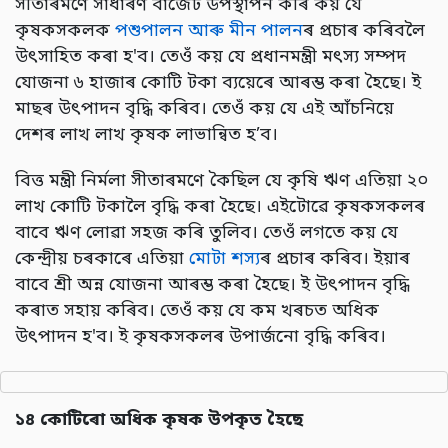
সীতাৰমণে সাধাৰণ বাজেট উপস্থাপন কৰি কয় যে
কৃষকসকলক
পশুপালন আৰু মীন পালন
ৰ প্ৰচাৰ কৰিবলৈ
উৎসাহিত কৰা হ'ব। তেওঁ কয় যে প্ৰধানমন্ত্ৰী মৎস্য সম্পদ
যোজনা ৬ হাজাৰ কোটি টকা ব্যয়েৰে আৰম্ভ কৰা হৈছে। ই
মাছৰ উৎপাদন বৃদ্ধি কৰিব। তেওঁ কয় যে এই আঁচনিয়ে
দেশৰ লাখ লাখ কৃষক লাভান্বিত হ’ব।
বিত্ত মন্ত্ৰী নিৰ্মলা সীতাৰমণে কৈছিল যে কৃষি ঋণ এতিয়া ২০
লাখ কোটি টকালৈ বৃদ্ধি কৰা হৈছে। এইটোৱে কৃষকসকলৰ
বাবে ঋণ লোৱা সহজ কৰি তুলিব। তেওঁ লগতে কয় যে
কেন্দ্ৰীয় চৰকাৰে এতিয়া
মোটা শস্য
ৰ প্ৰচাৰ কৰিব। ইয়াৰ
বাবে শ্ৰী অন্ন যোজনা আৰম্ভ কৰা হৈছে। ই উৎপাদন বৃদ্ধি
কৰাত সহায় কৰিব। তেওঁ কয় যে কম খৰচত অধিক
উৎপাদন হ'ব। ই কৃষকসকলৰ উপাৰ্জনো বৃদ্ধি কৰিব।
১৪ কোটিৰো অধিক কৃষক উপকৃত হৈছে