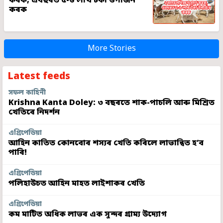
কৰক, এবছৰত ৫-৬ লাখ টকা উপাৰ্জন
কৰক
More Stories
Latest feeds
সফল কাহিনী
Krishna Kanta Doley: ৩ বছৰতে শাক-পাচলি আৰু মিশ্ৰিত
খেতিৰে নিদৰ্শন
এগ্ৰিপেডিয়া
আহিন কাতিত কোনবোৰ শস্যৰ খেতি কৰিলে লাভান্বিত হ’ব
পাৰি!
এগ্ৰিপেডিয়া
পলিহাউচত আহিন মাহত লাইশাকৰ খেতি
এগ্ৰিপেডিয়া
কম মাটিত অধিক লাভৰ এক সুন্দৰ গ্ৰাম্য উদ্যোগ