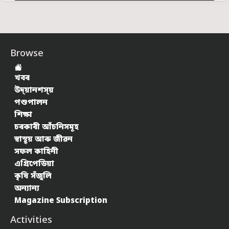
Browse
খবৰ
উদ্য়ানশস্য়
পশুপালন
শিক্ষা
চৰকাৰী আঁচনিসমূহ
স্বাস্থ্য় আৰু জীৱন
সফল কাহিনী
এগ্ৰিপেডিয়া
কৃষি সঁজুলি
অন্যান্য
Magazine Subscription
Activities