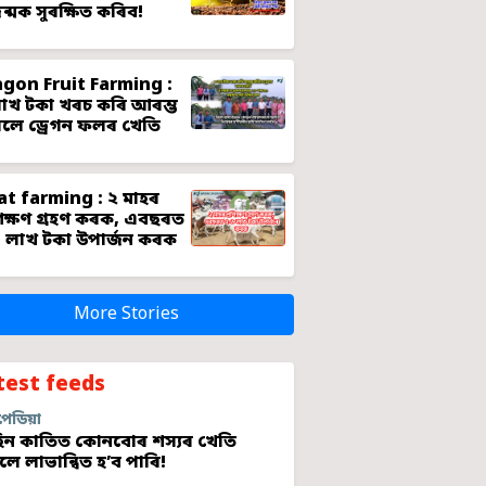
জন্মক সুৰক্ষিত কৰিব!
gon Fruit Farming :
াখ টকা খৰচ কৰি আৰম্ভ
লে ড্ৰেগন ফলৰ খেতি
t farming : ২ মাহৰ
শিক্ষণ গ্ৰহণ কৰক, এবছৰত
 লাখ টকা উপাৰ্জন কৰক
More Stories
test feeds
পেডিয়া
ন কাতিত কোনবোৰ শস্যৰ খেতি
লে লাভান্বিত হ’ব পাৰি!