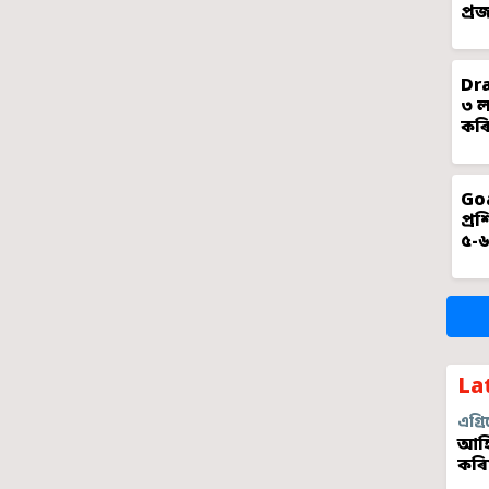
প্ৰ
Dra
৩ ল
কৰি
Goa
প্ৰ
৫-৬
La
এগ্ৰি
আহি
কৰি