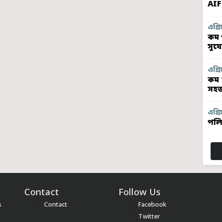
AIF
এগ্ৰি
কম প
সুয
এগ্ৰি
কম 
সহজ
এগ্ৰি
পলি
Contact
Follow Us
s
Contact
Facebook
Twitter