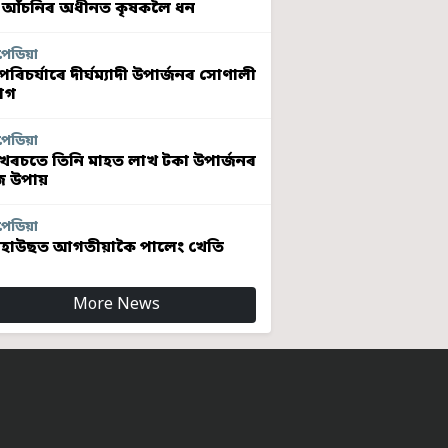
 আঁচনিৰ অধীনত কৃষকলৈ ধন
পেডিয়া
ৰিচৰ্যাৰে দীৰ্ঘম্যাদী উপাৰ্জনৰ সোণালী
োগ
পেডিয়া
খৰচতে তিনি মাহত লাখ টকা উপাৰ্জনৰ
 উপায়
পেডিয়া
হাউছত আগতীয়াকৈ পালেং খেতি
More News