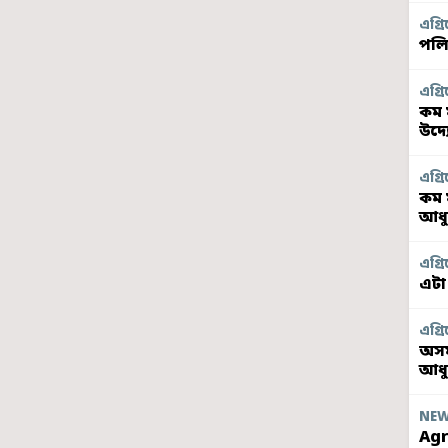
এগ্ৰি
পলি
এগ্ৰি
কম 
উদ্
এগ্ৰি
কম 
আধু
এগ্ৰি
এটা
এগ্ৰি
অসম
আধ
NE
Agr