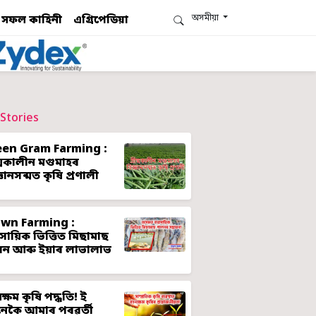
অসমীয়া
সফল কাহিনী
এগ্ৰিপেডিয়া
Stories
een Gram Farming :
ীষ্মকালীন মগুমাহৰ
্ঞানসন্মত কৃষি প্ৰণালী
awn Farming :
ৱসায়িক ভিত্তিত মিছামাছ
লন আৰু ইয়াৰ লাভালাভ
ক্ষম কৃষি পদ্ধতি! ই
েকৈ আমাৰ পৰৱৰ্তী