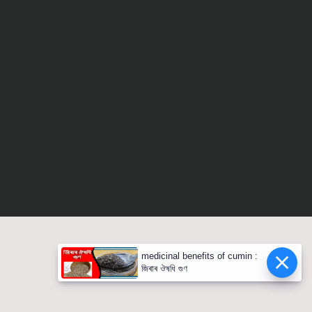
medicinal benefits of cumin :
জিৰাৰ ঔষধি গুণ