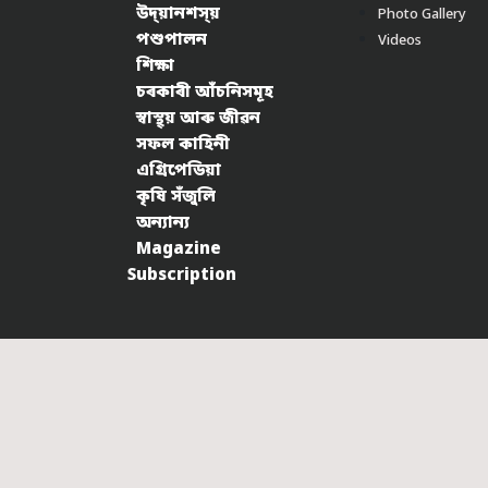
উদ্য়ানশস্য়
Photo Gallery
পশুপালন
Videos
শিক্ষা
চৰকাৰী আঁচনিসমূহ
স্বাস্থ্য় আৰু জীৱন
সফল কাহিনী
এগ্ৰিপেডিয়া
কৃষি সঁজুলি
অন্যান্য
Magazine
Subscription