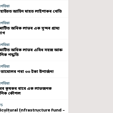
পেডিয়া
হাউচত আহিন মাহত লাইশাকৰ খেতি
পেডিয়া
মাটিত অধিক লাভৰ এক সুন্দৰ গ্ৰাম্য
যোগ
পেডিয়া
মাটিত অধিক লাভৰ এবিধ সহজ আৰু
নিক পদ্ধতি
পেডিয়া
 তামোলৰ পৰা ৩০ টকা উপাৰ্জন!
পেডিয়া
ৰ কৃষকৰ বাবে এক লাভজনক
ুনিক কৌশল
WS
icultural Infrastructure Fund –