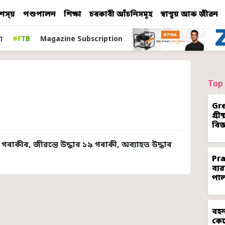
শস্য়
পশুপালন
শিক্ষা
চৰকাৰী আঁচনিসমূহ
স্বাস্থ্য় আৰু জীৱন
য
#FTB
Magazine Subscription
Top 
Gr
গ্ৰ
বিজ
গৰাকীৰ, জীৱন্তে উদ্ধাৰ ১৯ গৰাকী, অব্যাহত উদ্ধাৰ
Pr
ব্য
পা
বহন
কেন