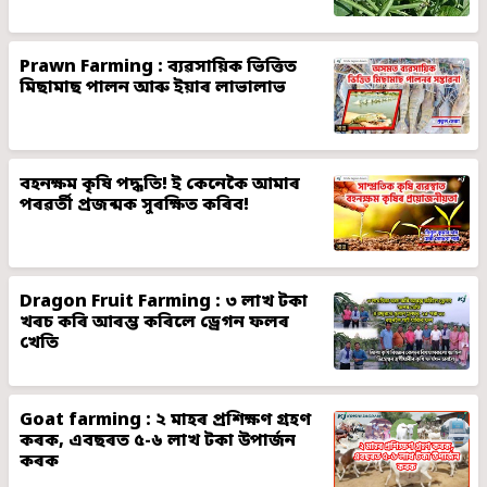
Prawn Farming : ব্যৱসায়িক ভিত্তিত
মিছামাছ পালন আৰু ইয়াৰ লাভালাভ
বহনক্ষম কৃষি পদ্ধতি! ই কেনেকৈ আমাৰ
পৰৱৰ্তী প্ৰজন্মক সুৰক্ষিত কৰিব!
Dragon Fruit Farming : ৩ লাখ টকা
খৰচ কৰি আৰম্ভ কৰিলে ড্ৰেগন ফলৰ
খেতি
Goat farming : ২ মাহৰ প্ৰশিক্ষণ গ্ৰহণ
কৰক, এবছৰত ৫-৬ লাখ টকা উপাৰ্জন
কৰক