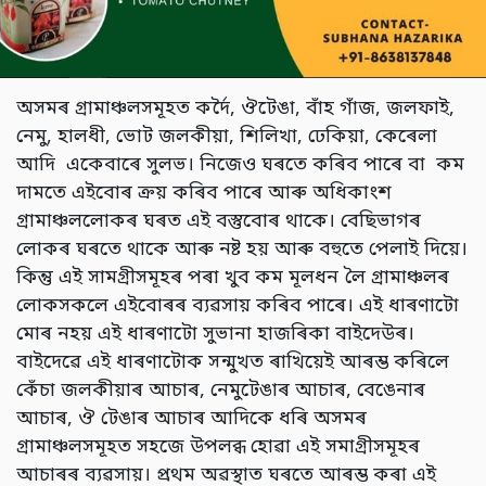
অসমৰ গ্ৰামাঞ্চলসমূহত কৰ্দৈ, ঔটেঙা, বাঁহ গাঁজ, জলফাই,
নেমু, হালধী, ভোট জলকীয়া, শিলিখা, ঢেকিয়া, কেৰেলা
আদি একেবাৰে সুলভ। নিজেও ঘৰতে কৰিব পাৰে বা কম
দামতে এইবোৰ ক্ৰয় কৰিব পাৰে আৰু অধিকাংশ
গ্ৰামাঞ্চললোকৰ ঘৰত এই বস্তুবোৰ থাকে। বেছিভাগৰ
লোকৰ ঘৰতে থাকে আৰু নষ্ট হয় আৰু বহুতে পেলাই দিয়ে।
কিন্তু এই সামগ্ৰীসমূহৰ পৰা খুব কম মূলধন লৈ গ্ৰামাঞ্চলৰ
লোকসকলে এইবোৰৰ ব্যৱসায় কৰিব পাৰে। এই ধাৰণাটো
মোৰ নহয় এই ধাৰণাটো সুভানা হাজৰিকা বাইদেউৰ।
বাইদেৱে এই ধাৰণাটোক সন্মুখত ৰাখিয়েই আৰম্ভ কৰিলে
কেঁচা জলকীয়াৰ আচাৰ, নেমুটেঙাৰ আচাৰ, বেঙেনাৰ
আচাৰ, ঔ টেঙাৰ আচাৰ আদিকে ধৰি অসমৰ
গ্ৰামাঞ্চলসমূহত সহজে উপলব্ধ হোৱা এই সমাগ্ৰীসমূহৰ
আচাৰৰ ব্যৱসায়। প্ৰথম অৱস্থাত ঘৰতে আৰম্ভ কৰা এই