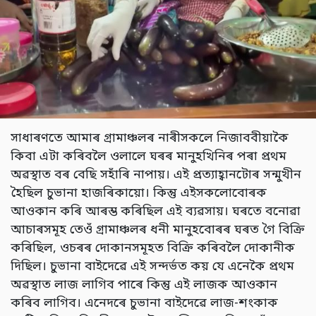
সাধাৰণতে আমাৰ গ্ৰামাঞ্চলৰ নাৰীসকলে নিজাববীয়াকৈ
কিবা এটা কৰিবলৈ ওলালে ঘৰৰ মানুহখিনিৰ পৰা প্ৰথম
অৱস্থাত বৰ বেছি সহাঁৰি নাপায়। এই প্ৰত্যাহ্বানটোৰ সন্মুখীন
হৈছিল চুভানা হাজৰিকায়ো। কিন্তু এইসকলোবোৰক
আওকান কৰি আৰম্ভ কৰিছিল এই ব্যৱসায়। ঘৰতে বনোৱা
আচাৰসমূহ তেওঁ গ্ৰামাঞ্চলৰ ধনী মানুহবোৰৰ ঘৰত গৈ বিক্ৰি
কৰিছিল, ওচৰৰ দোকানসমূহত বিক্ৰি কৰিবলৈ দোকানীক
দিছিল। চুভানা বাইদেৱে এই সন্দৰ্ভত কয় যে এনেকৈ প্ৰথম
অৱস্থাত লাজ লাগিব পাৰে কিন্তু এই লাজক আওকান
কৰিব লাগিব। এনেদৰে চুভানা বাইদেৱে লাজ-শংকাক