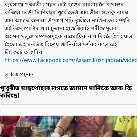
ব্যৱসায়ে পৰৱৰ্তী সময়ত এটা ডাঙৰ ব্যৱসায়লৈ ৰূপান্তৰ
কৰিলে তেওঁ। তিনিবছৰ পূৰ্বে তেওঁ এটা লীনা প্ৰডাক্ট নামৰ
এটা আচাৰ বনোৱা উদ্যোগ গঢ়ি তুলিলে নাজিৰাত। সম্প্ৰতি
এই উদ্যোগটোৰ পৰা চুভানা হাজৰিকাই পৰীক্ষামূলক
অসমৰ থলুৱা সম্পদসমূহক ব্যৱসায়িক ৰূপ দিবলৈ গৈ সফল
হৈছে। এই সন্দৰ্ভত বিশেষ জানিবলৈ দৰ্শকসকলে এই
লিংকটোত কৰিব
https://www.facebook.com/Assam.krishijagran/vid
লগতে পঢ়ক-
পুখুৰীত মাছপোহাৰ লগতে জামান মানিকে আৰু কি
কৰিছে!