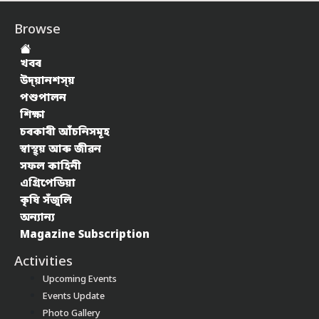
Browse
খবৰ
উদ্য়ানশস্য়
পশুপালন
শিক্ষা
চৰকাৰী আঁচনিসমূহ
স্বাস্থ্য় আৰু জীৱন
সফল কাহিনী
এগ্ৰিপেডিয়া
কৃষি সঁজুলি
অন্যান্য
Magazine Subscription
Activities
Upcoming Events
Events Update
Photo Gallery