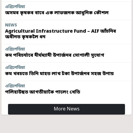
এগ্ৰিপেডিয়া
অসমৰ কৃষকৰ বাবে এক লাভজনক আধুনিক কৌশল
NEWS
Agricultural Infrastructure Fund – AIF আঁচনিৰ
অধীনত কৃষকলৈ ধন
এগ্ৰিপেডিয়া
কম পৰিচৰ্যাৰে দীৰ্ঘম্যাদী উপাৰ্জনৰ সোণালী সুযোগ
এগ্ৰিপেডিয়া
কম খৰচতে তিনি মাহত লাখ টকা উপাৰ্জনৰ সহজ উপায়
এগ্ৰিপেডিয়া
পলিহাউছত আগতীয়াকৈ পালেং খেতি
More News