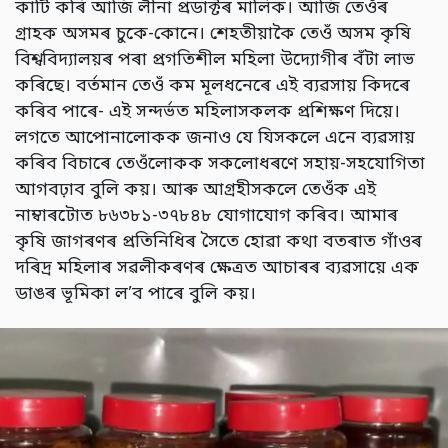
কাটি কৰি আজি লীনা প্ৰডাক্টৰ মালিক। আজি তেওঁৰ
গ্ৰাহক অসমৰ চুকে-কোনে। শেহতীয়াকৈ তেওঁ অসম কৃষি
বিশ্ববিদ্যালয়ৰ পৰা প্ৰগতিশীল মহিলা উদ্যোগীৰ বঁটা লাভ
কৰিছে। বৰ্তমান তেওঁ কম মূলধনেৰে এই ব্যৱসায় কিদৰে
কৰিব পাৰে- এই সন্দৰ্ভত মহিলাসকলক প্ৰশিক্ষণ দিয়ে।
লগতে আপোনালোকক জনাও যে যিসকলে এনে ব্যৱসায়
কৰিব বিচাৰে তেওঁলোকক সকলোধৰণে সহায়-সহযোগিতা
আগবঢ়াব বুলি কয়। আৰু আগ্ৰহীসকলে তেওঁক এই
নাম্বাৰটোত ৮৬৩৮১-৩৭৮৪৮ যোগাযোগ কৰিব। আমাৰ
কৃষি জাগৰণৰ প্ৰতিনিধিৰ সৈতে হোৱা কথা বতৰাত গাঁওৰ
দৰিদ্ৰ মহিলাৰ সৱলীকৰণৰ ক্ষেত্ৰত আচাৰৰ ব্যৱসায়ে এক
ডাঙৰ ভূমিকা ল’ব পাৰে বুলি কয়।