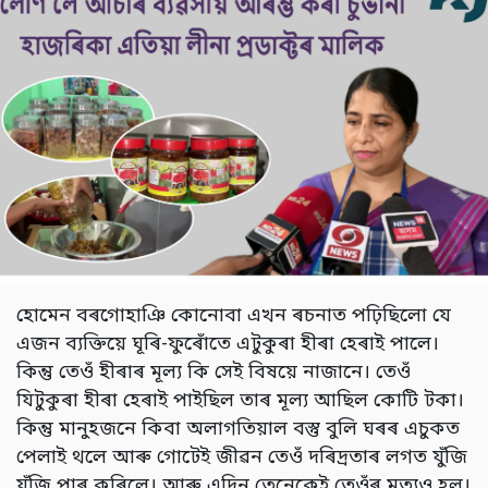
হোমেন বৰগোহাঞি কোনোবা এখন ৰচনাত পঢ়িছিলো যে
এজন ব্যক্তিয়ে ঘূৰি-ফুৰোঁতে এটুকুৰা হীৰা হেৰাই পালে।
কিন্তু তেওঁ হীৰাৰ মূল্য কি সেই বিষয়ে নাজানে। তেওঁ
যিটুকুৰা হীৰা হেৰাই পাইছিল তাৰ মূল্য আছিল কোটি টকা।
কিন্তু মানুহজনে কিবা অলাগতিয়াল বস্তু বুলি ঘৰৰ এচুকত
পেলাই থলে আৰু গোটেই জীৱন তেওঁ দৰিদ্ৰতাৰ লগত যুঁজি
যুঁজি পাৰ কৰিলে। আৰু এদিন তেনেকেই তেওঁৰ মৃত্যুও হল।