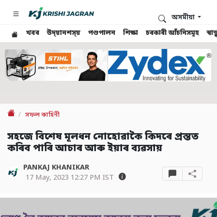
অসমীয়া
খবৰ
উদ্য়ানশস্য়
পশুপালন
শিক্ষা
চৰকাৰী আঁচনিসমূহ
স্ব
সফল কাহিনী
সহজে বিশেষ মূলধন নোহোৱাকৈ কিদৰে প্ৰস্তত
কৰিব পাৰি আচাৰ আৰু ইয়াৰ ব্যৱসায়
PANKAJ KHANIKAR
17 May, 2023 12:27 PM IST