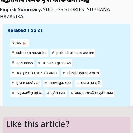
সম্ভাৱনাৰ দিশত মুগা আৰু এৰী শিল্প
English Summary:
SUCCESS STORIES- SUBHANA
HAZARIKA
Related Topics
News
subhana hazarika
pickle business assam
agri news
assam agri news
কম মুলধনৰে আচাৰ ব্যৱসায়
Plastic eater worm
চুভানা হাজৰিকা
যোগাত্মক খবৰ
সফল কাহিনী
অনুকৰণীয় ব্যক্তি
কৃষি খবৰ
ৰাজ্যৰ শেহতীয়া কৃষি খবৰ
Like this article?