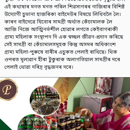
এই কথাষাৰ মনত মনত পৰিল শিৱসাগৰৰ নাজিৰাৰ বিশিষ্ট
উদ্যোগী চুভানা হাজৰিকা বাইদেউৰ বিষয়ে লিখিবলৈ লৈ।
কাৰণ বাইদেৱে যিবোৰ সামগ্ৰী অৰ্থাত কেঁচামালক লৈ
আজি নিজে আত্মিনৰ্ভশীল হোৱাৰ লগতে কেইবাগৰাকী
গ্ৰাম্য মহিলাক সংস্থাপন দি এক স্বচ্ছল জীৱন-প্ৰদান কৰিছে
সেই সামগ্ৰী বা কেঁচামালসমূহক কিন্তু অসমৰ অধিকাংশ
গ্ৰাম্য মহিলা-পুৰুষে বাৰীৰ এচুকত পেলাই ৰাখিছে। থিক
ওপৰত মূল্যৱান হীৰা টুকুৰাক অলাগতিয়াল সামগ্ৰীৰ দৰে
পেলাই থোৱা দৰিদ্ৰ বৃদ্ধজনৰ দৰে।