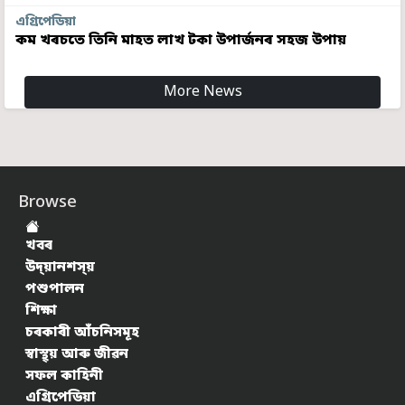
এগ্ৰিপেডিয়া
কম খৰচতে তিনি মাহত লাখ টকা উপাৰ্জনৰ সহজ উপায়
More News
Browse
খবৰ
উদ্য়ানশস্য়
পশুপালন
শিক্ষা
চৰকাৰী আঁচনিসমূহ
স্বাস্থ্য় আৰু জীৱন
সফল কাহিনী
এগ্ৰিপেডিয়া