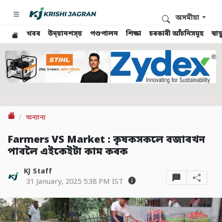
অসমীয়া
খবৰ
উদ্য়ানশস্য়
পশুপালন
শিক্ষা
চৰকাৰী আঁচনিসমূহ
স্ব
অন্যান্য
Farmers VS Market : কৃষকসকলে বজাৰখন
পাবলৈ এইকেইটা কাম কৰক
KJ Staff
31 January, 2025 5:38 PM IST