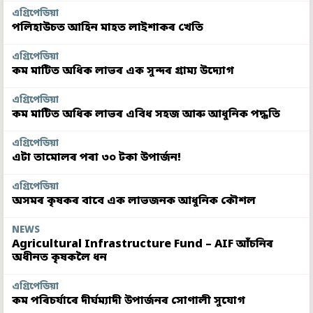
এগ্ৰিপেডিয়া
পলিহাউচত আহিন মাহত লাইশাকৰ খেতি
এগ্ৰিপেডিয়া
কম মাটিত অধিক লাভৰ এক সুন্দৰ গ্ৰাম্য উদ্যোগ
এগ্ৰিপেডিয়া
কম মাটিত অধিক লাভৰ এবিধ সহজ আৰু আধুনিক পদ্ধতি
এগ্ৰিপেডিয়া
এটা তামোলৰ পৰা ৩০ টকা উপাৰ্জন!
এগ্ৰিপেডিয়া
অসমৰ কৃষকৰ বাবে এক লাভজনক আধুনিক কৌশল
NEWS
Agricultural Infrastructure Fund – AIF আঁচনিৰ
অধীনত কৃষকলৈ ধন
এগ্ৰিপেডিয়া
কম পৰিচৰ্যাৰে দীৰ্ঘম্যাদী উপাৰ্জনৰ সোণালী সুযোগ