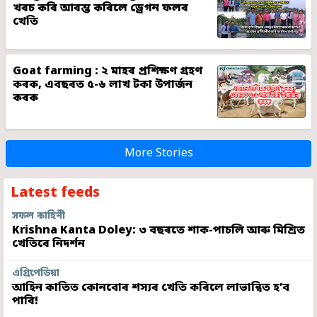
খৰচ কৰি আৰম্ভ কৰিলে ড্ৰেগন ফলৰ
খেতি
Goat farming : ২ মাহৰ প্ৰশিক্ষণ গ্ৰহণ
কৰক, এবছৰত ৫-৬ লাখ টকা উপাৰ্জন
কৰক
More Stories
Latest feeds
সফল কাহিনী
Krishna Kanta Doley: ৩ বছৰতে শাক-পাচলি আৰু মিশ্ৰিত
খেতিৰে নিদৰ্শন
এগ্ৰিপেডিয়া
আহিন কাতিত কোনবোৰ শস্যৰ খেতি কৰিলে লাভান্বিত হ’ব
পাৰি!