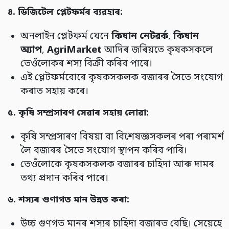
৪.
ডিজিটেল প্লেটফৰ্মৰ ব্যৱহাৰ:
অনলাইন প্লেটফৰ্ম যেনে
কিষান নেটৱৰ্ক
,
কিষান
অ্যাপ
,
AgriMarket
আদিৰ জৰিয়তে কৃষকসকলে
তেওঁলোকৰ শস্য বিক্ৰী কৰিব পাৰে।
এই প্লেটফৰ্মবোৰে কৃষকসকলক বজাৰৰ সৈতে সংযোগ
কৰাত সহায় কৰে।
৫.
কৃষি সম্প্ৰসাৰণ সেৱাৰ সহায় লোৱা:
কৃষি সম্প্ৰসাৰণ বিষয়া বা বিশেষজ্ঞসকলৰ পৰা পৰামৰ্শ
লৈ বজাৰৰ সৈতে সংযোগ স্থাপন কৰিব পাৰি।
তেওঁলোকে কৃষকসকলক বজাৰৰ চাহিদা আৰু দামৰ
তথ্য প্ৰদান কৰিব পাৰে।
৬.
শস্যৰ গুণাগত মান উন্নত কৰা:
উচ্চ গুণগত মানৰ শস্যৰ চাহিদা বজাৰত বেছি। সেয়েহে