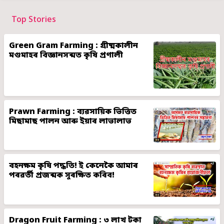
Top Stories
Green Gram Farming : গ্ৰীষ্মকালীন
মগুমাহৰ বিজ্ঞানসন্মত কৃষি প্ৰণালী
Prawn Farming : ব্যৱসায়িক ভিত্তিত
মিছামাছ পালন আৰু ইয়াৰ লাভালাভ
বহনক্ষম কৃষি পদ্ধতি! ই কেনেকৈ আমাৰ
পৰৱৰ্তী প্ৰজন্মক সুৰক্ষিত কৰিব!
Dragon Fruit Farming : ৩ লাখ টকা