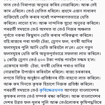
তাত তেওঁ নিৰাপত্তা অনুভৱ কৰিব নোৱাৰিলে। আৰু সেই
কাম এৰিলে। তেওঁ খেতিত ধৰিলে। প্ৰথমে এজন সাধাৰণ
ব্যক্তিয়েই খেতি কৰাৰ দৰেই পৰম্পৰাগতভাৱে খেতি
কৰিলে। লাভো হ’ল। আৰু নান্দনিক সুখো অনুভৱ কৰিলে।
পৰৱৰ্তী সময়তে তেওঁ অসমত বা তেওঁ নিজৰ অঞ্চলত
পূৰ্বতে নকৰা কিছুমান খেতি কৰাৰ পৰিকল্পনা কৰিলে।
বহি:ৰাজ্যৰ পৰা মাল্টা টেঙা, ড্ৰেগন ফল, বগৰী আদিৰ
ফলসমূহৰ পুলি আনি খেতি কৰিবলৈ ল’লে। এনে নতুন
ফলসমূহৰ খেতি কৰি অভূতপূৰ্বভাৱে সফলতা লাভ কৰিলে।
১ কেজি ড্ৰেগন তেওঁ ৫০০ টকা পৰ্যন্ত পাবলৈ সক্ষম হ’ল।
একেদৰে মাল্টা টেঙা, বগৰী খেতিৰ পৰাও ভাবিৱ
নোৱৰাকৈ উপাৰ্জন কৰিবলৈ ধৰিলে। ৰাজ্য চৰকাৰৰ,
লগতে বিভিন্ন অনুষ্ঠান-প্ৰতিষ্ঠানৰ বঁটা-বাহনো লাভ কৰিলে।
আৰু কম দিনতে কৃষক হিচাপে নিজক প্ৰতিষ্ঠা কৰিলে।
পৰৱৰ্তী সময়তে তেওঁ
কৃষিক্ষেত্ৰখনত
আগবঢ়া বাংলাদেশৰ
কৃষকৰ লগত তেওঁ সম্পৰ্ক ৰক্ষা কৰিলে। আৰু বাংলাদেশৰ
দেশৰ উন্নত ফল-মূলৰ পুলি আৰু তেওঁলোকৰ কৃষিপদ্ধতিৰে