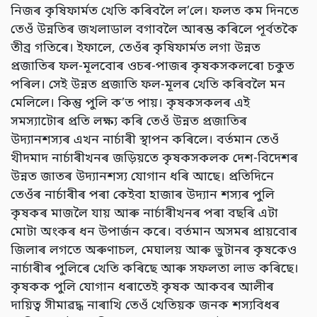
নিজৰ কৃষিফাৰ্মত খেতি কৰিবলৈ ল’লে। ফলত কম দিনতে
তেওঁ উন্নতিৰ জখলাডাল বগাবলৈ আৰম্ভ কৰিলে পূৰ্বতকৈ
তীব্ৰ গতিৰে। ইফালে, তেওঁৰ কৃষিফাৰ্মত লগা উন্নত
প্ৰজাতিৰ ফল-মূলবোৰ ওচৰ-পাজৰ কৃষকসকলৰো চকুত
পৰিল। সেই উন্নত প্ৰজাতি ফল-মূলৰ খেতি কৰিবলৈ মন
মেলিলে। কিন্তু পুলি ক’ত পায়। কৃষকসকলৰ এই
সমস্যাটোৰ প্ৰতি লক্ষ্য কৰি তেওঁ উন্নত প্ৰজাতিৰ
উদ্যানশস্যৰ এখন নাৰ্চাৰী স্থাপন কৰিলে। বৰ্তমান তেওঁ
খীদমাদ নাৰ্চাৰীখনৰ জড়িয়তে কৃষকসকলক দেশ-বিদেশৰ
উন্নত জাতৰ উদ্যানশস্য যোগান ধৰি আছে। প্ৰতিদিনে
তেওঁৰ নাৰ্চাৰীৰ পৰা কেইবা হাজাৰ উদ্যান শস্যৰ পুলি
কৃষকৰ মাজলৈ যায় আৰু নাৰ্চাৰীখনৰ পৰা বছৰি এটা
মোটা অংকৰ ধন উপাৰ্জন কৰে। বৰ্তমান অসমৰ প্ৰায়বোৰ
জিলাৰ লগতে অৰুণাচল, মেঘালয় আৰু ভুটানৰ কৃষকেও
নাৰ্চাৰীৰ পুলিৰে খেতি কৰিছে আৰু সফলতা লাভ কৰিছে।
কৃষকক পুলি যোগান ধৰাতেই কৃষক আকবৰ আলীৰ
দায়িত্ব সীমাৱদ্ধ নাৰাখি তেওঁ খেতিয়ক জনক শস্যবিধৰ