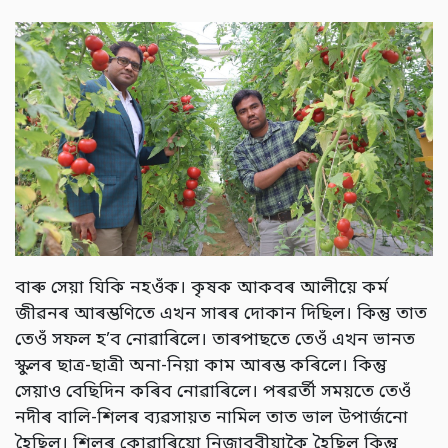
বাৰু সেয়া যিকি নহওঁক। কৃষক আকবৰ আলীয়ে কৰ্ম
জীৱনৰ আৰম্ভণিতে এখন সাৰৰ দোকান দিছিল। কিন্তু তাত
তেওঁ সফল হ’ব নোৱাৰিলে। তাৰপাছতে তেওঁ এখন ভানত
স্কুলৰ ছাত্ৰ-ছাত্ৰী অনা-নিয়া কাম আৰম্ভ কৰিলে। কিন্তু
সেয়াও বেছিদিন কৰিব নোৱাৰিলে। পৰৱৰ্তী সময়তে তেওঁ
নদীৰ বালি-শিলৰ ব্যৱসায়ত নামিল তাত ভাল উপাৰ্জনো
হৈছিল। শিলৰ কোৱাৰিয়ো নিজাববীয়াকৈ হৈছিল কিন্তু