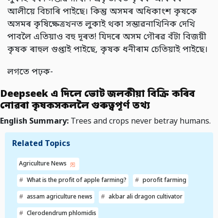
আলীয়ে বিচাৰি পাইছে। কিন্তু অসমৰ অধিকাংশ কৃষকে
অসমৰ কৃষিক্ষেত্ৰখনত লুকাই থকা সম্ভাৱনাখিনিক দেখি
পাবলৈ এতিয়াও বহু দূৰত! যিদৰে অসম গৌৰৱ বঁটা বিজয়ী
কৃষক ৰাহুল গুপ্তাই পাইছে, কৃষক ধনীৰাম চেতিয়াই পাইছে।
লগতে পঢ়ক-
Deepseek এ দিলে ভোট জলকীয়া বিক্ৰি কৰিব
নোৱৰা কৃষকসকললৈ গুৰুত্বপূৰ্ণ তথ্য
English Summary:
Trees and crops never betray humans.
Related Topics
Agriculture News
What is the profit of apple farming?
porofit farming
assam agriculture news
akbar ali dragon cultivator
Clerodendrum phlomidis