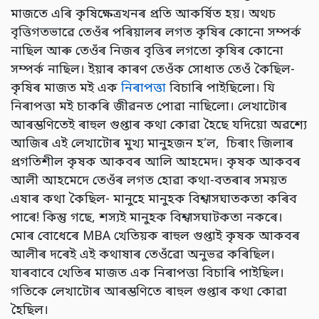
মাজতে এৰি কৃষিক্ষেত্ৰখনৰ প্ৰতি আকৰ্ষিত হয়। অথচ
বৃত্তিগতভাৱে তেওঁৰ পৰিয়ালৰ লগত কৃষিৰ কোনো সম্পৰ্ক
নাছিল আৰু তেওঁৰ নিজৰ বৃত্তিৰ লগতো কৃষিৰ কোনো
সম্পৰ্ক নাছিল। ইয়াৰ কাৰণ তেওঁক সোধাত তেওঁ কৈছিল-
কৃষিৰ মাজত মই এক
নিৰাপত্তা
বিচাৰি পাইছিলো। যি
নিৰাপত্তা মই চাকৰি জীৱনত পোৱা নাছিলো। লেখাটোৰ
আৰম্ভণিতেই ৰাহুল গুপ্তাৰ কথা কোৱা হৈছে যদিয়ো অৱশ্যে
আজিৰ এই লেখাটোৰ মুখ্য মানুহজন হ’ল, চিৰাং জিলাৰ
প্ৰগতিশীল কৃষক আকবৰ আলি আহমেদ। কৃষক আকবৰ
আলী আহমেদে তেওঁৰ লগত হোৱা কথা-বতৰাৰ সময়ত
এষাৰ কথা কৈছিল- মানুহে মানুহক বিশ্বাসঘাতকতা কৰিব
পাৰে! কিন্তু গছে, শস্যই মানুহক বিশ্বাসঘাটকতা নকৰে।
মোৰ বোধেৰে MBA খেতিয়ক ৰাহুল গুপ্তাই কৃষক আকবৰ
আলীৰ দৰেই এই কথাষাৰ তেওঁৱো অনুভৱ কৰিছিল।
যাৰবাবে খেতিৰ মাজত এক নিৰাপত্তা বিচাৰি পাইছিল।
গতিকে লেখাটোৰ আৰম্ভণিতে ৰাহুল গুপ্তাৰ কথা কোৱা
হৈছিল।