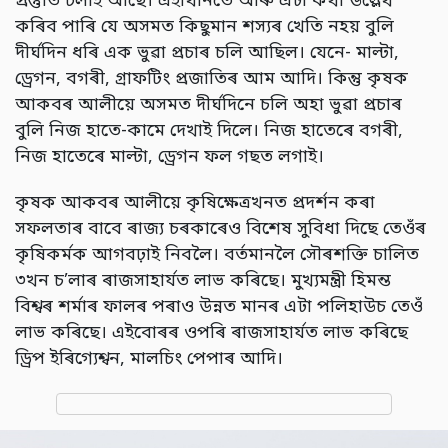
প্ৰস্তুতি চলাই আছে। এইখিনিতে আৰু এটা কথা উল্লেখ
কৰিব পাৰি যে অসমত কিছুমান শস্যৰ খেতি নহয় বুলি
দীৰ্ঘদিন ধৰি এক ভুৱা প্ৰচাৰ চলি আছিল। যেনে- মাল্টা,
ড্ৰেগন, বগৰী, গ্ৰাফটিং প্ৰজাতিৰ আম আদি। কিন্তু কৃষক
আকবৰ আলীয়ে অসমত দীৰ্ঘদিনে চলি অহা ভুৱা প্ৰচাৰ
বুলি নিজ হাতে-কামে দেখাই দিলে। নিজ হাতেৰে বগৰী,
নিজ হাতেৰে মাল্টা, ড্ৰেগন ফল গছত লগাই।
কৃষক আকবৰ আলীয়ে কৃষিক্ষেত্ৰখনত প্ৰদৰ্শন কৰা
সফলতাৰ বাবে ৰাজ্য চৰকাৰেও বিশেষ সুবিধা দিছে তেওঁৰ
কৃষিকৰ্মক আগবঢ়াই নিবলৈ। বৰ্তমানলৈ সৌৰশক্তি চালিত
৩খন চ’লাৰ ৰাজসাহাৰ্যত লাভ কৰিছে। মুখ্যমন্ত্ৰী হিমন্ত
বিশ্বৰ শৰ্মাৰ ফালৰ পৰাও উন্নত মানৰ এটা পলিহাউচ তেওঁ
লাভ কৰিছে। এইবোৰৰ ওপৰি ৰাজসাহাৰ্যত লাভ কৰিছে
ড্ৰিপ ইৰিগ্যেশ্বন, মালচিং পেপাৰ আদি।