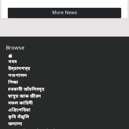
More News
Browse
খবৰ
উদ্য়ানশস্য়
পশুপালন
শিক্ষা
চৰকাৰী আঁচনিসমূহ
স্বাস্থ্য় আৰু জীৱন
সফল কাহিনী
এগ্ৰিপেডিয়া
কৃষি সঁজুলি
অন্যান্য