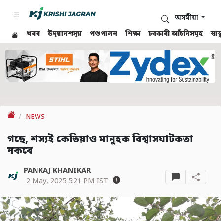
অসমীয়া
খবৰ
উদ্য়ানশস্য়
পশুপালন
শিক্ষা
চৰকাৰী আঁচনিসমূহ
স্ব
NEWS
গছে, শস্যই কেতিয়াও মানুহক বিশ্বাসঘাটকতা
নকৰে
PANKAJ KHANIKAR
2 May, 2025 5:21 PM IST