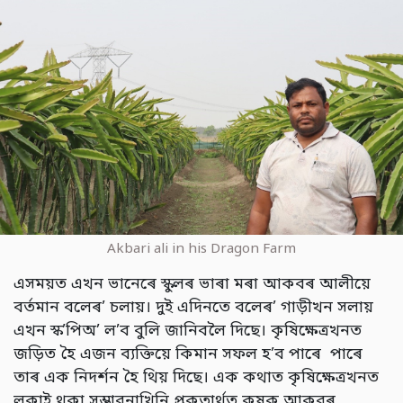
Akbari ali in his Dragon Farm
এসময়ত এখন ভানেৰে স্কুলৰ ভাৰা মৰা আকবৰ আলীয়ে
বৰ্তমান বলেৰ’ চলায়। দুই এদিনতে বলেৰ’ গাড়ীখন সলায়
এখন স্ক’পিঅ’ ল’ব বুলি জানিবলৈ দিছে। কৃষিক্ষেত্ৰখনত
জড়িত হৈ এজন ব্যক্তিয়ে কিমান সফল হ’ব পাৰে পাৰে
তাৰ এক নিদৰ্শন হৈ থিয় দিছে। এক কথাত কৃষিক্ষেত্ৰখনত
লুকাই থকা সম্ভাৱনাখিনি প্ৰকৃতাৰ্থত কৃষক আকবৰ