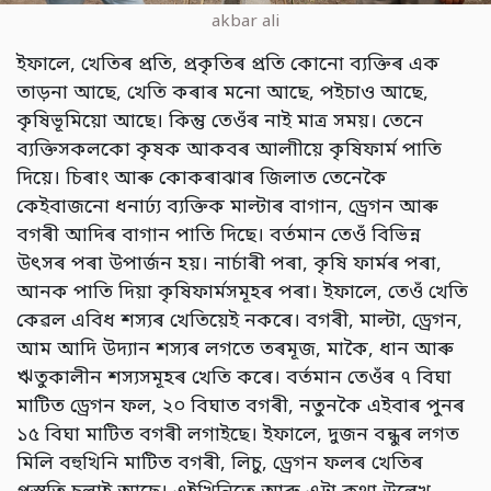
akbar ali
ইফালে, খেতিৰ প্ৰতি, প্ৰকৃতিৰ প্ৰতি কোনো ব্যক্তিৰ এক
তাড়না আছে, খেতি কৰাৰ মনো আছে, পইচাও আছে,
কৃষিভূমিয়ো আছে। কিন্তু তেওঁৰ নাই মাত্ৰ সময়। তেনে
ব্যক্তিসকলকো কৃষক আকবৰ আলাীয়ে কৃষিফাৰ্ম পাতি
দিয়ে। চিৰাং আৰু কোকৰাঝাৰ জিলাত তেনেকৈ
কেইবাজনো ধনাৰ্ঢ্য ব্যক্তিক মাল্টাৰ বাগান, ড্ৰেগন আৰু
বগৰী আদিৰ বাগান পাতি দিছে। বৰ্তমান তেওঁ বিভিন্ন
উৎসৰ পৰা উপাৰ্জন হয়। নাৰ্চাৰী পৰা, কৃষি ফাৰ্মৰ পৰা,
আনক পাতি দিয়া কৃষিফাৰ্মসমূহৰ পৰা। ইফালে, তেওঁ খেতি
কেৱল এবিধ শস্যৰ খেতিয়েই নকৰে। বগৰী, মাল্টা, ড্ৰেগন,
আম আদি উদ্যান শস্যৰ লগতে তৰমূজ, মাকৈ, ধান আৰু
ঋতুকালীন শস্যসমূহৰ খেতি কৰে। বৰ্তমান তেওঁৰ ৭ বিঘা
মাটিত ড্ৰেগন ফল, ২০ বিঘাত বগৰী, নতুনকৈ এইবাৰ পুনৰ
১৫ বিঘা মাটিত বগৰী লগাইছে। ইফালে, দুজন বন্ধুৰ লগত
মিলি বহুখিনি মাটিত বগৰী, লিচু, ড্ৰেগন ফলৰ খেতিৰ