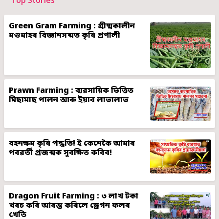
Top Stories
Green Gram Farming : গ্ৰীষ্মকালীন
মগুমাহৰ বিজ্ঞানসন্মত কৃষি প্ৰণালী
Prawn Farming : ব্যৱসায়িক ভিত্তিত
মিছামাছ পালন আৰু ইয়াৰ লাভালাভ
বহনক্ষম কৃষি পদ্ধতি! ই কেনেকৈ আমাৰ
পৰৱৰ্তী প্ৰজন্মক সুৰক্ষিত কৰিব!
Dragon Fruit Farming : ৩ লাখ টকা
খৰচ কৰি আৰম্ভ কৰিলে ড্ৰেগন ফলৰ
খেতি