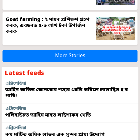
Goat farming : ২ মাহৰ প্ৰশিক্ষণ গ্ৰহণ
কৰক, এবছৰত ৫-৬ লাখ টকা উপাৰ্জন
কৰক
More Stories
Latest feeds
এগ্ৰিপেডিয়া
আহিন কাতিত কোনবোৰ শস্যৰ খেতি কৰিলে লাভান্বিত হ’ব
পাৰি!
এগ্ৰিপেডিয়া
পলিহাউচত আহিন মাহত লাইশাকৰ খেতি
এগ্ৰিপেডিয়া
কম মাটিত অধিক লাভৰ এক সুন্দৰ গ্ৰাম্য উদ্যোগ