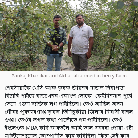
Pankaj Khanikar and Akbar ali ahmed in berry farm
শেহতীয়াকৈ খেতি আৰু কৃষক জীৱনৰ মাজত নিৰাপত্তা
বিচাৰি পাইছে ৰাজ্যখনৰ একাংশ লোকে। কেইদিনমান পূৰ্বে
তেনে এজন ব্যক্তিক লগ পাইছিলো। তেওঁ আছিল অসম
গৌৰৱ পুৰস্কাৰপ্ৰাপ্ত কৃষক তিনিচুকীয়া জিলাৰ নিবাসী ৰাহুল
গুপ্তা। তেওঁৰ লগত কথা-পাতোঁতে গম পাইছিলো। তেওঁ
ইংলেণ্ডত MBA কৰি ভাৰতলৈ আহি ভাল দৰমহা পোৱা এটা
মাল্টিনেশ্যনেল কোম্পানীত কাম কৰিছিল। কিন্তু সেই কাম