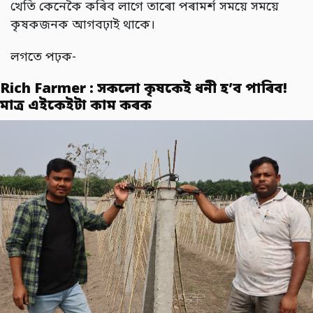
খেতি কেনেকৈ কৰিব লাগে তাৰো পৰামৰ্শ সময়ে সময়ে
কৃষকজনক আগবঢ়াই থাকে।
লগতে পঢ়ক-
Rich Farmer : সকলো কৃষকেই ধনী হ’ব পাৰিব!
মাত্ৰ এইকেইটা কাম কৰক