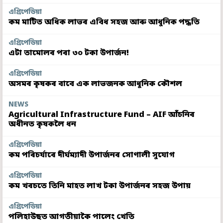
এগ্ৰিপেডিয়া
কম মাটিত অধিক লাভৰ এবিধ সহজ আৰু আধুনিক পদ্ধতি
এগ্ৰিপেডিয়া
এটা তামোলৰ পৰা ৩০ টকা উপাৰ্জন!
এগ্ৰিপেডিয়া
অসমৰ কৃষকৰ বাবে এক লাভজনক আধুনিক কৌশল
NEWS
Agricultural Infrastructure Fund – AIF আঁচনিৰ
অধীনত কৃষকলৈ ধন
এগ্ৰিপেডিয়া
কম পৰিচৰ্যাৰে দীৰ্ঘম্যাদী উপাৰ্জনৰ সোণালী সুযোগ
এগ্ৰিপেডিয়া
কম খৰচতে তিনি মাহত লাখ টকা উপাৰ্জনৰ সহজ উপায়
এগ্ৰিপেডিয়া
পলিহাউছত আগতীয়াকৈ পালেং খেতি