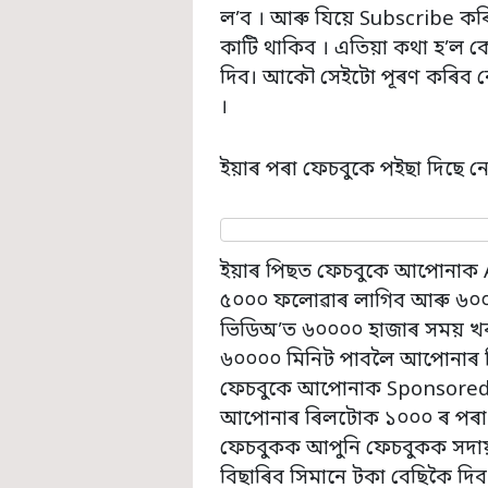
ল’ব । আৰু যিয়ে Subscribe কৰি
কাটি থাকিব । এতিয়া কথা হ’ল
দিব। আকৌ সেইটো পূৰণ কৰিব ন
।
ইয়াৰ পৰা ফেচবুকে পইছা দিছে নে
ইয়াৰ পিছত ফেচবুকে আপোনাক A
৫০০০ ফলোৱাৰ লাগিব আৰু ৬০০
ভিডিঅ’ত ৬০০০০ হাজাৰ সময় খৰছ
৬০০০০ মিনিট পাবলৈ আপোনাৰ ৰ
ফেচবুকে আপোনাক Sponsored O
আপোনাৰ ৰিলটোক ১০০০ ৰ পৰা ২
ফেচবুকক আপুনি ফেচবুকক সদায় 
বিছাৰিব সিমানে টকা বেছিকৈ দি