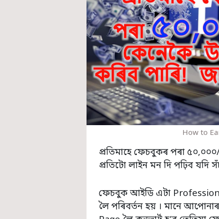
How to Ea
প্ৰতিমাহে ফেচবুকৰ পৰা ৫০,০০
প্ৰতিটো লাইন মন দি পঢ়িব যদি সঁ
ফেচবুক আইডি এটা Professio
লৈ পৰিবৰ্তন হয় । মানে আপোনাৰ