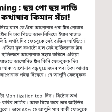
ing : ছয় পো ছয় নাতি
 কথাষাৰ কিমান সঁচা!
ৰ দিছে মানে তেওঁৰো আপোনাৰ পৰা ষ্টাৰ পোৱাৰ
্টাৰ দি চাব পিছত আৰু নিদিয়ে। ইয়াৰ মাজত
 পলিচি লগাই দিব ফেচবুকে সেই ব্যক্তিৰ আইডিত ।
 এতিয়া মূল কথাটো হ’ল সেই ব্যক্তিজনক ষ্টাৰ
্যক্তিজনে আপোনাক সহায় কৰিলে এতিয়া
যাওতে আপোনিও ষ্টাৰ কিনি ফেচবুকক দিব
আৰু আপোনাৰ বন্ধু দুয়োজনৰ পৰা টকা আদায়
 আপোনাক পইছা দিছেনে ।‌ নে আপুনি ফেচবুকক
টা Monitization tool দিব । যিটোৰ অৰ্থ
কৰিব লাগিব । আৰু যিয়ে কৰে তাৰ আইডিৰ
ুকে । তাৰে ৫০% হে আপুনি পাব বাকী ফেচবুকে