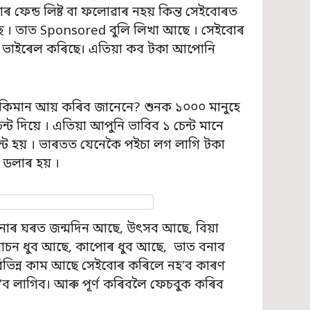
াৰ ফেন্ড লিষ্ট বা ফলোৱাৰ নহয় কিন্ত সেইবোৰত
ছে । তাত Sponsored বুলি লিখা আছে । সেইবোৰ
ি ভাইৰেল কৰিছে। এতিয়া কব টকা আপোনি
কিমান আয় কৰিব জানেনে? শুনক ১০০০ মানুহে
চেন্ট দিয়ে । এতিয়া আপুনি ভাবিব ১ চেন্ট মানে
ন্ট হয় । ভাৰতত যেনেকৈ পইচা লগ লাগি টকা
 ডলাৰ হয় ।
াৰ ঘৰত জন্মদিন আছে, উৎসব আছে, বিয়া
চন ধুব আছে, কাপোৰ ধুব আছে, ভাত বনাব
ভিন্ন কাম আছে সেইবোৰ কৰিলে নহ’ব কাৰণ
 হ’ব লাগিব। আৰু পূৰ্ণ কৰিবলৈ ফেচবুক কৰিব