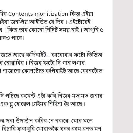
িব Contents monitization কিন্ত এইয়া
 এইয়া জনপ্ৰিয় আইডিত হে দিব । এইটোৱেই
়ে । কিন্ত তাৰ কোনো নিদিষ্ট সময় নাই । আপুনি ৫
াবও পাৰে।
াৰ মাজতে আছে কপিৰাইট । কাৰোবাৰ ফটো ভিডিঅ’
াব নোৱাৰিব । নিজৰ ফটো দি গান লগাব
আমি নাজানো কোনটোত কপিৰাইট আছে কোনটোত
যদি পঢ়িছে কমেন্ট এটা কৰি নিজৰ মতামত জনাব
 এক ব্লু হোৱেল গেইমৰ নিছিনা হৈ আছে ।
ুকৰ পৰা উপাৰ্জন কৰিব নে নকৰে৷ মোৰ মতে
চন বিচাৰি হাবাথুৰি খোৱাতকৈ ঘৰৰ কাম বনত মন