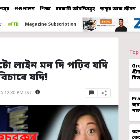
শস্য়
পশুপালন
শিক্ষা
চৰকাৰী আঁচনিসমূহ
স্বাস্থ্য় আৰু জীৱন
য
#FTB
Magazine Subscription
Top 
িটো লাইন মন দি পঢ়িব যদি
Gr
গ্ৰ
বিচাৰে যদি!
বিজ
25 12:30 PM IST
Pr
ব্য
পা
বহন
কেন