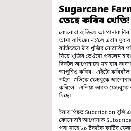
Sugarcane Farm
তেহে কৰিব খেতি!
কোনোবা ব্যক্তিয়ে আপোনাক ষ্টা
আশা ৰাখিছে। নহ’লে এবাৰ দুবাৰ ষ
ব্যক্তিজনে ষ্টাৰ খুজিব নোৱাৰিব
যিয়ে খুজিব তেওঁৰো প্ৰবলেম হ’ব।
দিবলৈ আপোনাৰো মন যাব কাৰণ ব
আপুনিও কৰিব । এইটো কৰিবলৈ 
পইচা। গতিকে ফেচবুকে আপোনাৰ 
কৰিলে । এতিয়া ভাবক ফেচবুকে
দিছে।
ইয়াৰ পিছত Subcription বুলি এ
কোনোবাই আপোনাক Subscribe 
পৰা মাহে ৮৯ টকাকৈ কাটিব ফেছব