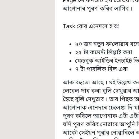
Page লৈ কনভাৰ্ট হ’ব তেতিয়া 
আপোনাৰ পূৰণ কৰিব লাগিব ।
Task বোৰ এনেদৰে হ'বঃ
২০ জন নতুন ফ’লোৱাৰ বন
২৫ টা কমেন্ট লিপ্লাই কৰা
ফেচবুক আইডিৰ ইনচাইট ভ
৭ টা পাবলিক ৰিল এৰা
আৰু বহুতো আছে । মই উল্লেখ 
লেবেল পাৰ কৰা বুলি দেখুৱাব আ
হৈছে বুলি দেখুৱাব । তাৰ পিছত আহ
আপোনাক এনেদৰে চেলেন্জ দি য
পুৰণ কৰিলে আপোনাক এটা এটাক
যদি পূৰণ কৰিব নোৱাৰে আপুনি যিম
আকৌ সেইখন পূৰাব নোৱাৰিলে আক