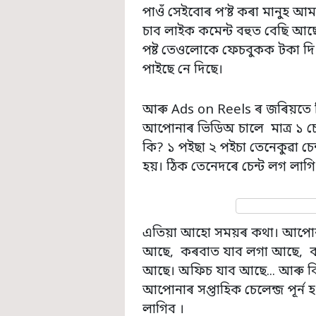
পাওঁ সেইবোৰ প’ষ্ট কৰা মানুহ আম
চাব লাইক কমেন্ট বহুত বেছি আ
পষ্ট তেওলোকে ফেচবুকক টকা দ
পাইছে নে দিছে।
আৰু Ads on Reels ৰ জৰিয়তে 
আপোনাৰ ভিডিঅ চালে
মাত্ৰ ১ 
কি? ১ পইছা ২ পইচা তেনেকুৱা চে
হয়। ঠিক তেনেদৰে চেন্ট লগ লাগি
এতিয়া আহো সময়ৰ কথা। আপোন
আছে, কৰবাত যাব লগা আছে, বা
আছে। অফিচ যাব আছে... আৰু বি
আপোনাৰ সপ্তাহিক চেলেন্জ পূৰ্ন
লাগিব ।