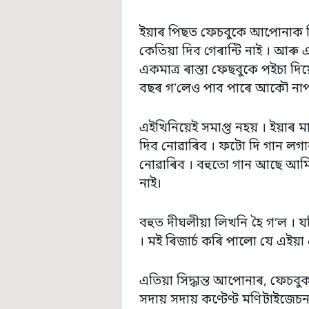
ইয়াৰ পিছত ফেচবুকে আপোনাক দ
কেতিয়া দিব গেৰান্টি নাই । আৰু
একমাত্ৰ ৰাস্তা ফেছবুকে পইচা দিয
বছৰ গ’লেও পাব পাৰে আকৌ নাপ
এইখিনিয়েই সমাপ্ত নহয় । ইয়
দিব নোৱাৰিব । ফটো দি গান লগ
নোৱাৰিব । বহুতো গান আছে 
নাই।
বহুত দীঘলীয়া লিখনি হৈ গ’ল । 
। মই ৰিজাৰ্চ কৰি পালো যে এইয়া
এতিয়া সিদ্ধান্ত আপোনাৰ, ফেচব
সদায় সদায় কণ্টেণ্ট মণিটাইজে