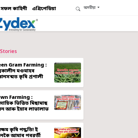
অসমীয়া
সফল কাহিনী
এগ্ৰিপেডিয়া
Stories
een Gram Farming :
ীষ্মকালীন মগুমাহৰ
্ঞানসন্মত কৃষি প্ৰণালী
awn Farming :
ৱসায়িক ভিত্তিত মিছামাছ
লন আৰু ইয়াৰ লাভালাভ
ক্ষম কৃষি পদ্ধতি! ই
েকৈ আমাৰ পৰৱৰ্তী