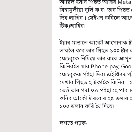
আছিল ইয়াৰ পিছত আহিব Meta 
বিনামূলীয়া বুলি ক’ব। তাৰ পি
দিব লাগিব । সেইখন কৰিলে আপোন
টিক)আহিব।
ইয়াৰ মাজতে আকৌ আপোনাক ষ্টাৰ
ল’বলৈ ক’ব তাৰ পিছত ১০০ ষ্টাৰ 
ফেচবুকে নিদিয়ে তাৰ বাবে আপুনাৰ ব
কিনিবলৈ যাব Phone pay, Goog
ফেচবুকক পইছা দিব। এই ষ্টাৰৰ পই
দেখাব পিছত ২ টকাকৈ কিনিব । ২
তেওঁ তাৰ পৰা ০.৫ পইছা হে পাব 
শুনিব আকৌ ষ্টাৰবোৰ ২৫ ডলাৰ 
১০০ ডলাৰ কৰি থৈ দিয়ে।
লগতে পঢ়ক-