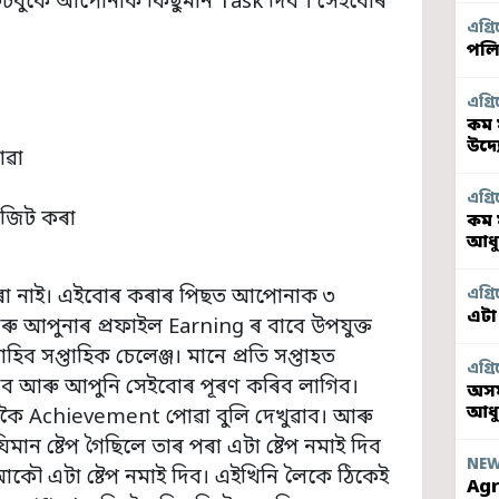
ফেচবুকে আপোনাক কিছুমান Task দিব । সেইবোৰ
এগ্ৰি
পলি
এগ্ৰি
কম 
উদ্
োৱা
এগ্ৰি
িজিট কৰা
কম 
আধু
কৰা নাই। এইবোৰ কৰাৰ পিছত আপোনাক ৩
এগ্ৰি
এটা
ৰু আপুনাৰ প্ৰফাইল Earning ৰ বাবে উপযুক্ত
িব সপ্তাহিক চেলেঞ্জ। মানে প্ৰতি সপ্তাহত
এগ্ৰি
াব আৰু আপুনি সেইবোৰ পূৰণ কৰিব লাগিব।
অসম
আধ
ৈ Achievement পোৱা বুলি দেখুৱাব। আৰু
ান ষ্টেপ গৈছিলে তাৰ পৰা এটা ষ্টেপ নমাই দিব
NE
ৌ এটা ষ্টেপ নমাই দিব। এইখিনি লৈকে ঠিকেই
Agr