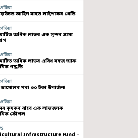
পেডিয়া
হাউচত আহিন মাহত লাইশাকৰ খেতি
পেডিয়া
মাটিত অধিক লাভৰ এক সুন্দৰ গ্ৰাম্য
যোগ
পেডিয়া
মাটিত অধিক লাভৰ এবিধ সহজ আৰু
নিক পদ্ধতি
পেডিয়া
 তামোলৰ পৰা ৩০ টকা উপাৰ্জন!
পেডিয়া
ৰ কৃষকৰ বাবে এক লাভজনক
ুনিক কৌশল
WS
icultural Infrastructure Fund –