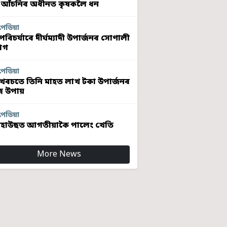
 আঁচনিৰ অধীনত কৃষকলৈ ধন
পেডিয়া
ৰিচৰ্যাৰে দীৰ্ঘম্যাদী উপাৰ্জনৰ সোণালী
োগ
পেডিয়া
খৰচতে তিনি মাহত লাখ টকা উপাৰ্জনৰ
 উপায়
পেডিয়া
হাউছত আগতীয়াকৈ পালেং খেতি
More News