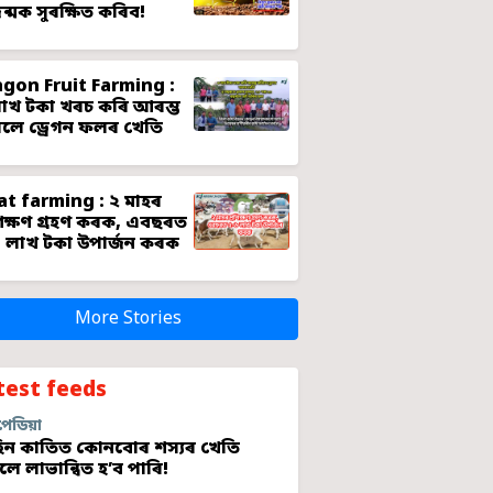
জন্মক সুৰক্ষিত কৰিব!
gon Fruit Farming :
াখ টকা খৰচ কৰি আৰম্ভ
লে ড্ৰেগন ফলৰ খেতি
t farming : ২ মাহৰ
শিক্ষণ গ্ৰহণ কৰক, এবছৰত
 লাখ টকা উপাৰ্জন কৰক
More Stories
test feeds
পেডিয়া
ন কাতিত কোনবোৰ শস্যৰ খেতি
লে লাভান্বিত হ’ব পাৰি!