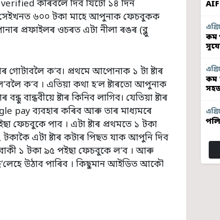
verified কৰিবলৈ দিব যিটো ১৪ দিন
AIF
ছত সেইখনত ৬০০ টকা মাহে আপুনাক ফেচবুকক
এগ্ৰি
াৰ প্ৰফাইলৰ ওচৰত এটা নীলা ৰঙৰ (ব্লু
কম প
সুয
এগ্ৰি
 গোটাবলৈ ক’ব। প্ৰথমে আপোনাক ১ টা ষ্টাৰ
কম 
ল’বলৈ ক’ব । এতিয়া কথা হ’ল ষ্টাৰতো আপুনাক
সহজ
ন্ধু বান্ধবীয়ে ষ্টাৰ কিনিব লাগিব। যেতিয়া ষ্টাৰ
le pay ব্যবহাৰ কৰিব আৰু তাৰ মাধ্যমৰে
এগ্ৰি
পলি
ছা ফেচবুকে পাব । এটা ষ্টাৰ প্ৰথমতে ১ টকা
 টকাকৈ এটা ষ্টাৰ কটাৰ পিছত যাক আপুনি দিব
।বাকী ১ টকা ৯৫ পইছা ফেচবুকে ল’ব । আৰু
হ’লেহে উঠাব পাৰিব । কিছুমান আইডিত আকৌ