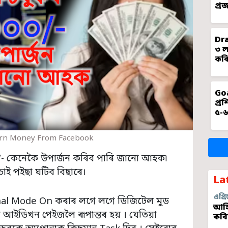
প্ৰ
Dra
৩ ল
কৰি
Goa
প্ৰ
৫-৬
rn Money From Facebook
০/- কেনেকৈ উপাৰ্জন কৰিব পাৰি জানো আহক৷
চাই পইছা ঘটিব বিছাৰে।
La
এগ্ৰি
nal Mode On কৰাৰ লগে লগে ডিজিটেল মুড
আহি
 আইডিখন পেইজলৈ ৰূপান্তৰ হয় । যেতিয়া
কৰি