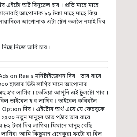
ব এইটো অট ৰিনুৱেল হ’ব । প্ৰতি মাহে মাহে
 কোনোবাই আপোনাক ৮৯ টকা মাহে মাহে কিয়
োৱাৰিলে আপোনাক এটা ষ্টেপ তললৈ নমাই দিব
 নিছে নিজে ভাবি চাব ।
ds on Reels মনিটাইজেশন দিব । তাৰ বাবে
০০ হাজাৰ ভিউ লাগিব মানে আপোনাৰ
 হ’ব লাগিব । তেতিয়া আপুনি এই টুলটো পাব ।
িল ভাইৰেল হ’ব লাগিব । ভাইৰেল কৰিবলৈ
ption দিব । এইটোৰ অৰ্থ এয়ে যে ফেচবুকে
৫০০ নতুন মানুহৰ তাত পঠাব তাৰ বাবে
৮২ টকা দিব লাগিব। যিমানে মানুহ বেছি
ব লাগিব। আমি কিছুমান এনেকুৱা ফটো বা ৰিল