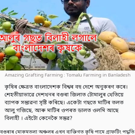
Amazing Grafting Farming : Tomalu Farming in Banladesh
কৃষিৰ ক্ষেত্ৰত বাংলাদেশক বিশ্বৰ বহু দেশে অনুকৰণ কৰে।
শেহতীয়াভাৱে দেশখনৰ বগুৰা জিলাত টোমালুৰ খেতিয়ে
ব্যাপক সম্ভাৱনা সৃষ্টি কৰিছে। একেটা গছতে মাটিৰ তলত
আলু গজিছে, আৰু মাটিৰ ওপৰত ডালত ওলমি আছে
বিলাহী । এইটো কেনেকৈ সম্ভৱ?
বগুৰাৰ মোকমতলা অঞ্চলৰ এখন ব্যক্তিগত কৃষি পামে গ্ৰাফটিং পদ্ধতি