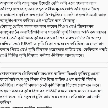
অনুসৰণ কৰি আলু আৰু টমেটো খেতি কৰি এনে সফলতা লাভ
কৰিছে। হাজাৰ হাজাৰ গছত পৰীক্ষামূলক খেতি কৰি সফল হৈছে।
বাংলাদেশৰ কৃষিপামত গ্ৰাফটিং পদ্ধতিৰে একেটা গছতে টমেটো আৰু
আলু উৎপাদন কৰিছে। এই পদ্ধতিৰ নাম ‘টোমালু’।
টোমালু খেতিৰ সফল ৰূপকাৰ ৰুবেল মিঞা। তেওঁ জিলাখনৰ
জয়পুৰহাটৰ কলাই উপজিলাৰ সহকাৰী কৃষি বিষয়া। অতি কম বয়সৰ
পৰাই তেওঁ কৃষি আৰু কৃষিৰ সকলো দিশৰ লগত জড়িত হৈ আছে।
যেতিয়া তেওঁ IUBAT ত কৃষি বিজ্ঞান অধ্যয়ন কৰিছিল। অধ্যয়ন সাং
কৰাৰ পিচত তেওঁ কৃষি বিষয়ক গৱেষণাত জড়িত হয়। তেতিয়াৰ পৰাই
তেওঁ বিভিন্ন কৃষি বিষয়ত পৰীক্ষা-নিৰীক্ষা আৰম্ভ কৰে।
মোকামতলাৰ চৌকিৰঘাট অঞ্চলৰ বাসিন্দা মিঞাই কৃষিবন্ধু এগ্ৰো
ফাৰ্মে ঘাইপথৰ পূব দিশৰ পাঁচ বিঘা মাটিত এখন নাৰ্চাৰী নিৰ্মাণ
কৰিছিল। পৰৱৰ্তী সময়ত তেওঁ কৃষি বিষয়া হিচাপে যোগদান কৰে।
অসম চৰকাৰৰ কৃষি বিভাগৰ প্ৰতিনিধি দলে মাজে মাজে বাংলাদেশ
ভ্ৰমণ কৰে। এই নতুন প্ৰযুক্তি আমাৰ চৰকাৰে কেতিয়ালৈ আমদানি
কৰিব?