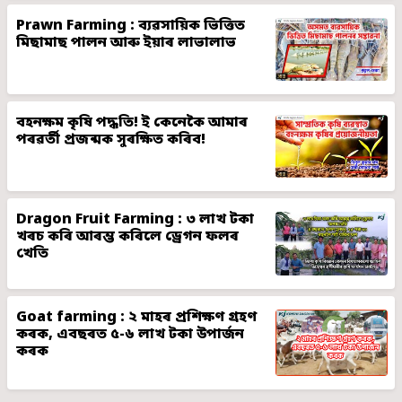
Prawn Farming : ব্যৱসায়িক ভিত্তিত
মিছামাছ পালন আৰু ইয়াৰ লাভালাভ
বহনক্ষম কৃষি পদ্ধতি! ই কেনেকৈ আমাৰ
পৰৱৰ্তী প্ৰজন্মক সুৰক্ষিত কৰিব!
Dragon Fruit Farming : ৩ লাখ টকা
খৰচ কৰি আৰম্ভ কৰিলে ড্ৰেগন ফলৰ
খেতি
Goat farming : ২ মাহৰ প্ৰশিক্ষণ গ্ৰহণ
কৰক, এবছৰত ৫-৬ লাখ টকা উপাৰ্জন
কৰক