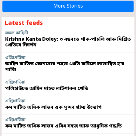
More Stories
Latest feeds
সফল কাহিনী
Krishna Kanta Doley: ৩ বছৰতে শাক-পাচলি আৰু মিশ্ৰিত
খেতিৰে নিদৰ্শন
এগ্ৰিপেডিয়া
আহিন কাতিত কোনবোৰ শস্যৰ খেতি কৰিলে লাভান্বিত হ’ব
পাৰি!
এগ্ৰিপেডিয়া
পলিহাউচত আহিন মাহত লাইশাকৰ খেতি
এগ্ৰিপেডিয়া
কম মাটিত অধিক লাভৰ এক সুন্দৰ গ্ৰাম্য উদ্যোগ
এগ্ৰিপেডিয়া
কম মাটিত অধিক লাভৰ এবিধ সহজ আৰু আধুনিক পদ্ধতি