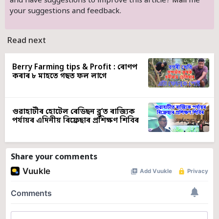
and have suggestions to improve this article?
Mail
me
your suggestions and feedback.
Read next
Berry Farming tips & Profit : ৰোণপ
কৰাৰ ৮ মাহতে গছত ফল লাগে
গুৱাহাটীৰ হোটেল ৰেডিছন ব্লু’ত ৰাজ্যিক
পৰ্যায়ৰ এদিনীয় ৰিফ্ৰেছাৰ প্ৰশিক্ষণ শিবিৰ
Share your comments