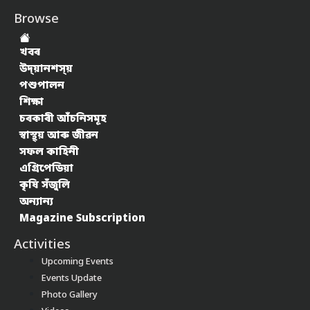
Browse
খবৰ
উদ্য়ানশস্য়
পশুপালন
শিক্ষা
চৰকাৰী আঁচনিসমূহ
স্বাস্থ্য় আৰু জীৱন
সফল কাহিনী
এগ্ৰিপেডিয়া
কৃষি সঁজুলি
অন্যান্য
Magazine Subscription
Activities
Upcoming Events
Events Update
Photo Gallery