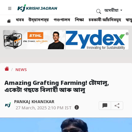
অসমীয়া
খবৰ
উদ্য়ানশস্য়
পশুপালন
শিক্ষা
চৰকাৰী আঁচনিসমূহ
স্ব
NEWS
Amazing Grafting Farming! টোমালু,
একেটা গছতে বিলাহী আৰু আলু
PANKAJ KHANIKAR
27 March, 2025 2:10 PM IST