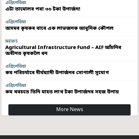
এগ্ৰিপেডিয়া
এটা তামোলৰ পৰা ৩০ টকা উপাৰ্জন!
এগ্ৰিপেডিয়া
অসমৰ কৃষকৰ বাবে এক লাভজনক আধুনিক কৌশল
NEWS
Agricultural Infrastructure Fund – AIF আঁচনিৰ
অধীনত কৃষকলৈ ধন
এগ্ৰিপেডিয়া
কম পৰিচৰ্যাৰে দীৰ্ঘম্যাদী উপাৰ্জনৰ সোণালী সুযোগ
এগ্ৰিপেডিয়া
কম খৰচতে তিনি মাহত লাখ টকা উপাৰ্জনৰ সহজ উপায়
More News