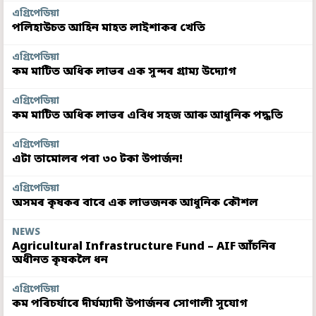
এগ্ৰিপেডিয়া
পলিহাউচত আহিন মাহত লাইশাকৰ খেতি
এগ্ৰিপেডিয়া
কম মাটিত অধিক লাভৰ এক সুন্দৰ গ্ৰাম্য উদ্যোগ
এগ্ৰিপেডিয়া
কম মাটিত অধিক লাভৰ এবিধ সহজ আৰু আধুনিক পদ্ধতি
এগ্ৰিপেডিয়া
এটা তামোলৰ পৰা ৩০ টকা উপাৰ্জন!
এগ্ৰিপেডিয়া
অসমৰ কৃষকৰ বাবে এক লাভজনক আধুনিক কৌশল
NEWS
Agricultural Infrastructure Fund – AIF আঁচনিৰ
অধীনত কৃষকলৈ ধন
এগ্ৰিপেডিয়া
কম পৰিচৰ্যাৰে দীৰ্ঘম্যাদী উপাৰ্জনৰ সোণালী সুযোগ