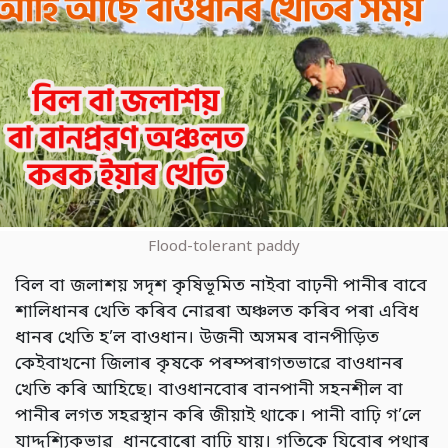
Flood-tolerant paddy
বিল বা জলাশয় সদৃশ কৃষিভূমিত নাইবা বাঢ়নী পানীৰ বাবে
শালিধানৰ খেতি কৰিব নোৱৰা অঞ্চলত কৰিব পৰা এবিধ
ধানৰ খেতি হ’ল বাওধান। উজনী অসমৰ বানপীড়িত
কেইবাখনো জিলাৰ কৃষকে পৰম্পৰাগতভাৱে বাওধানৰ
খেতি কৰি আহিছে। বাওধানবোৰ বানপানী সহনশীল বা
পানীৰ লগত সহৱস্থান কৰি জীয়াই থাকে। পানী বাঢ়ি গ’লে
যাদ্দৃশ্যিকভাৱ ধানবোৰো বাঢ়ি যায়। গতিকে যিবোৰ পথাৰ