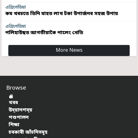
এগ্ৰিপেডিয়া
কম খৰচতে তিনি মাহত লাখ টকা উপাৰ্জনৰ সহজ উপায়
এগ্ৰিপেডিয়া
পলিহাউছত আগতীয়াকৈ পালেং খেতি
More News
Browse
খবৰ
উদ্য়ানশস্য়
পশুপালন
শিক্ষা
চৰকাৰী আঁচনিসমূহ