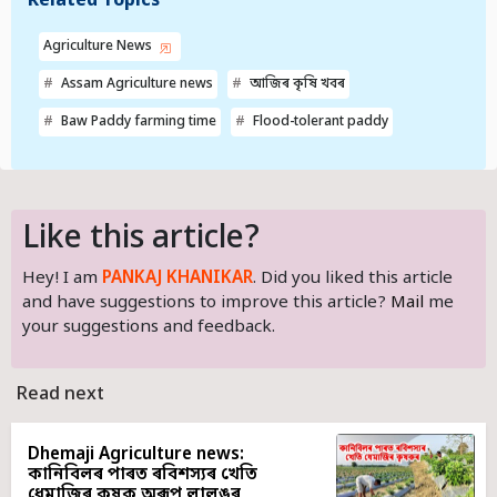
Related Topics
Agriculture News
Assam Agriculture news
আজিৰ কৃষি খবৰ
Baw Paddy farming time
Flood-tolerant paddy
Like this article?
Hey! I am
PANKAJ KHANIKAR
. Did you liked this article
and have suggestions to improve this article?
Mail
me
your suggestions and feedback.
Read next
Dhemaji Agriculture news:
কানিবিলৰ পাৰত ৰবিশস্যৰ খেতি
ধেমাজিৰ কৃষক অৰূপ লালুঙৰ