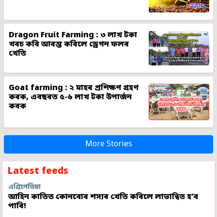
Dragon Fruit Farming : ৩ লাখ টকা
খৰচ কৰি আৰম্ভ কৰিলে ড্ৰেগন ফলৰ
খেতি
Goat farming : ২ মাহৰ প্ৰশিক্ষণ গ্ৰহণ
কৰক, এবছৰত ৫-৬ লাখ টকা উপাৰ্জন
কৰক
More Stories
Latest feeds
এগ্ৰিপেডিয়া
আহিন কাতিত কোনবোৰ শস্যৰ খেতি কৰিলে লাভান্বিত হ’ব
পাৰি!