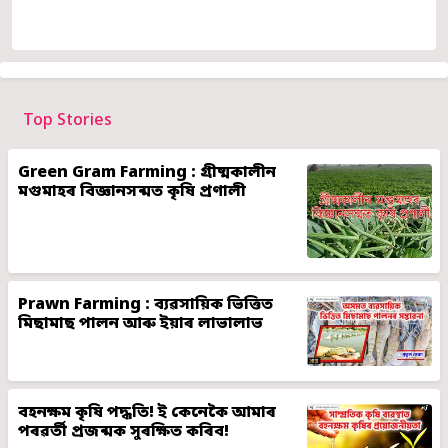
Top Stories
Green Gram Farming : গ্ৰীষ্মকালীন
মগুমাহৰ বিজ্ঞানসন্মত কৃষি প্ৰণালী
Prawn Farming : ব্যৱসায়িক ভিত্তিত
মিছামাছ পালন আৰু ইয়াৰ লাভালাভ
বহনক্ষম কৃষি পদ্ধতি! ই কেনেকৈ আমাৰ
পৰৱৰ্তী প্ৰজন্মক সুৰক্ষিত কৰিব!