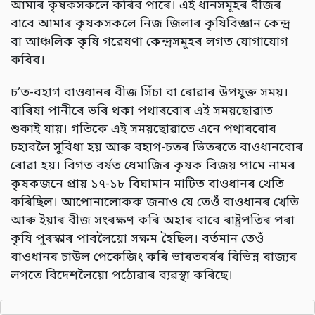
আমাৰ কৃষকসকলে কৰিব পাৰে। এই ধানসমূহৰ বীজৰ
বাবে আমাৰ কৃষকসকলে নিজ জিলাৰ কৃষিবিজ্ঞান কেন্দ্ৰ
বা আঞ্চলিক কৃষি গৱেষণা কেন্দ্ৰসমূহৰ লগত যোগাযোগ
কৰিব।
চ’ত-বহাগ বাওধানৰ বীজ সিঁচা বা ৰোৱাৰ উপযুক্ত সময়।
বাৰিষা পানীৰে ভৰি থকা পথাৰবোৰ এই সময়ছোৱাত
শুকাই যায়। গতিকে এই সময়ছোৱাতে এনে পথাৰবোৰ
চহাবলৈ সুবিধা হয় আৰু বহাগ-চতৰ ভিতৰতে বাওধানবোৰ
ৰোৱা হয়। বিগত বৰ্ষত ধেমাজিৰ কৃষক বিজয় পামে নামৰ
কৃষকজনে প্ৰায় ১৭-১৮ বিঘামান মাটিত বাওধানৰ খেতি
কৰিছিল। আপোনালোকক জনাও যে তেওঁ বাওধানৰ খেতি
আৰু ইয়াৰ বীজ সংৰক্ষণ কৰি অহাৰ বাবে ৰাষ্ট্ৰপতিৰ পৰা
কৃষি পুৰস্কাৰ পাবলৈয়ো সক্ষম হৈছিল। বৰ্তমান তেওঁ
বাওধানৰ চাউল পেকেজিং কৰি ভাৰতবৰ্ষৰ বিভিন্ন ৰাজ্যৰ
লগতে বিদেশলৈয়ো পঠোৱাৰ ব্যৱস্থা কৰিছে।