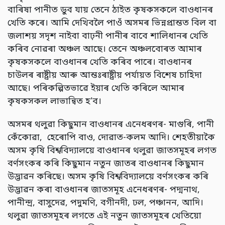
বাৰিষা পানীত ডুব যায় তেনে ঠাইত কৃষকসকলে বাওধানৰ
খেতি কৰে। আমি দেখিবলৈ পাওঁ অসমৰ ভিন্নপ্ৰান্তত বিল বা
জলাশয় সদৃশ নাইবা বাঢ়নী পানীৰ বাবে শালিধানৰ খেতি
কৰিব নোৱৰা অঞ্চল আছে। তেনে অঞ্চলবোৰত আমাৰ
কৃষকসকলে বাওধানৰ খেতি কৰিব পাৰে। বাওধানৰ
চাউলৰ ৰাষ্ট্ৰীয় আৰু আন্তঃৰাষ্ট্ৰীয় পৰ্যায়ত বিশেষ চাহিদা
আছে। পৰিকল্পিতভাৱে ইয়াৰ খেতি কৰিলে আমাৰ
কৃষকসকল লাভান্বিত হ’ব।
অসমৰ থলুৱা কিছুমান বাওধানৰ এনেধৰণৰ- মাগুৰি, পানী
কেঁকোৱা, হেৰোপি বাও, দোৱাত-কলম আদি। শেহতীয়াকৈ
অসম কৃষি বিশ্ববিদ্যালয়ে বাওধানৰ থলুৱা জাতসমূহৰ লগত
বৰ্ণসংকৰ কৰি কিছুমান নতুন জাতৰ বাওধানৰ কিছুমান
উদ্ভাৱন কৰিছে। অসম কৃষি বিশ্ববিদ্যালয়ে বৰ্ণসংকৰ কৰি
উদ্ভাৱন কৰা বাওধানৰ জাতসমূহ এনেধৰণৰ- পদ্মনাথ,
পানীন্দ্ৰ, বাসুদেৱ, পদুমণি, বগীনদী, ঢল, পঞ্চানন, আদি।
থলুৱা জাতসমূহৰ লগতে এই নতুন জাতসমূহৰ খেতিয়ো