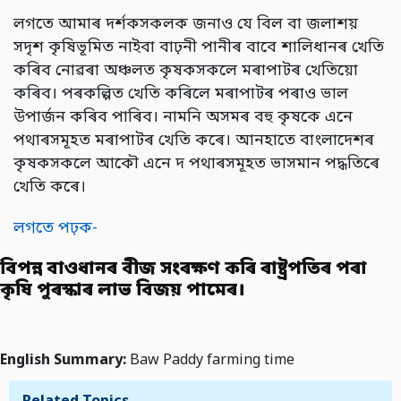
লগতে আমাৰ দৰ্শকসকলক জনাও যে বিল বা জলাশয়
সদৃশ কৃষিভূমিত নাইবা বাঢ়নী পানীৰ বাবে শালিধানৰ খেতি
কৰিব নোৱৰা অঞ্চলত কৃষকসকলে মৰাপাটৰ খেতিয়ো
কৰিব। পৰকল্পিত খেতি কৰিলে মৰাপাটৰ পৰাও ভাল
উপাৰ্জন কৰিব পাৰিব। নামনি অসমৰ বহু কৃষকে এনে
পথাৰসমূহত মৰাপাটৰ খেতি কৰে। আনহাতে বাংলাদেশৰ
কৃষকসকলে আকৌ এনে দ পথাৰসমূহত ভাসমান পদ্ধতিৰে
খেতি কৰে।
লগতে পঢ়ক-
বিপন্ন বাওধানৰ বীজ সংৰক্ষণ কৰি ৰাষ্ট্ৰপতিৰ পৰা
কৃষি পুৰস্কাৰ লাভ বিজয় পামেৰ।
English Summary:
Baw Paddy farming time