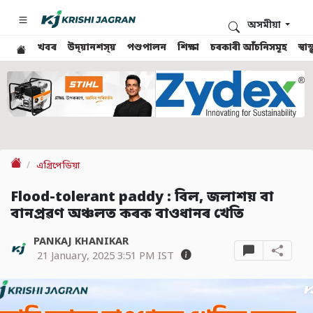
অসমীয়া
খবৰ
উদ্য়ানশস্য়
পশুপালন
শিক্ষা
চৰকাৰী আঁচনিসমূহ
স্ব
এগ্ৰিপেডিয়া
Flood-tolerant paddy : বিল, জলাশয় বা
বানপ্ৰৱণ অঞ্চলত কৰক বাওধানৰ খেতি
PANKAJ KHANIKAR
21 January, 2025 3:51 PM IST