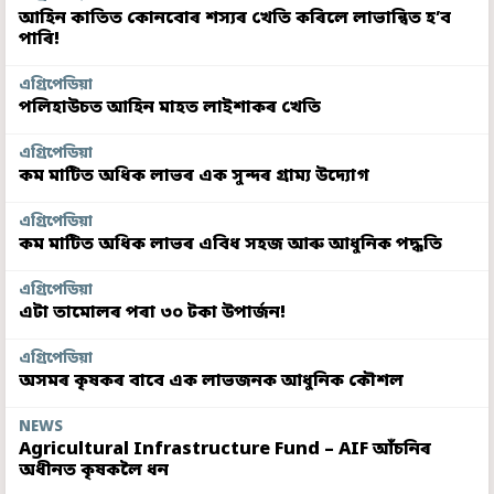
আহিন কাতিত কোনবোৰ শস্যৰ খেতি কৰিলে লাভান্বিত হ’ব
পাৰি!
এগ্ৰিপেডিয়া
পলিহাউচত আহিন মাহত লাইশাকৰ খেতি
এগ্ৰিপেডিয়া
কম মাটিত অধিক লাভৰ এক সুন্দৰ গ্ৰাম্য উদ্যোগ
এগ্ৰিপেডিয়া
কম মাটিত অধিক লাভৰ এবিধ সহজ আৰু আধুনিক পদ্ধতি
এগ্ৰিপেডিয়া
এটা তামোলৰ পৰা ৩০ টকা উপাৰ্জন!
এগ্ৰিপেডিয়া
অসমৰ কৃষকৰ বাবে এক লাভজনক আধুনিক কৌশল
NEWS
Agricultural Infrastructure Fund – AIF আঁচনিৰ
অধীনত কৃষকলৈ ধন