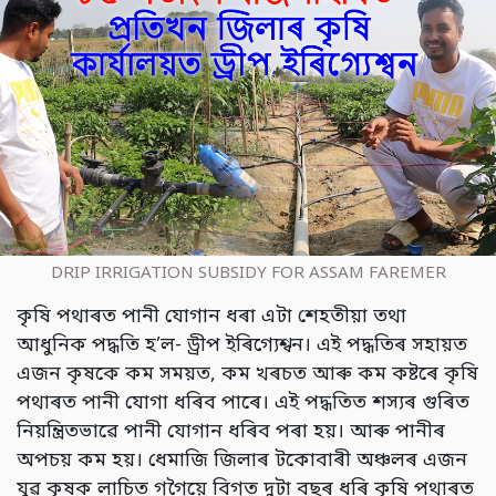
DRIP IRRIGATION SUBSIDY FOR ASSAM FAREMER
কৃষি পথাৰত পানী যোগান ধৰা এটা শেহতীয়া তথা
আধুনিক পদ্ধতি হ’ল- ড্ৰীপ ইৰিগ্যেশ্বন। এই পদ্ধতিৰ সহায়ত
এজন কৃষকে কম সময়ত, কম খৰচত আৰু কম কষ্টৰে কৃষি
পথাৰত পানী যোগা ধৰিব পাৰে। এই পদ্ধতিত শস্যৰ গুৰিত
নিয়ন্ত্ৰিতভাৱে পানী যোগান ধৰিব পৰা হয়। আৰু পানীৰ
অপচয় কম হয়। ধেমাজি জিলাৰ টকোবাৰী অঞ্চলৰ এজন
যুৱ কৃষক লাচিত গগৈয়ে বিগত দুটা বছৰ ধৰি কৃষি পথাৰত