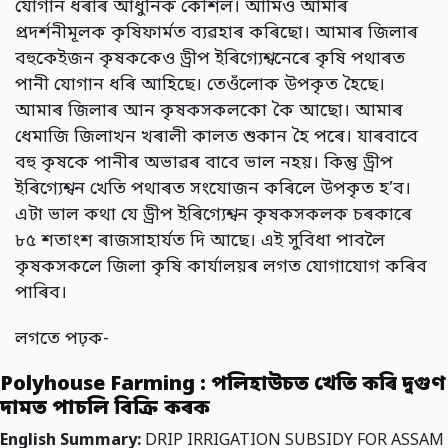
যোগান ধৰাৰ আধুনিক কৌশল। আমিও আমাৰ
প্ৰদৰ্শনীমূলক কৃষিফাৰ্মত ব্যৱহাৰ কৰিছো। আমাৰ জিলাৰ
বহুকেইজন কৃষককেও ড্ৰীপ ইৰিগ্যেশ্বনেৰে কৃষি পথাৰত
পানী যোগান ধৰি আহিছে। তেওঁলোক উপকৃত হৈছে।
আমাৰ জিলাৰ আন কৃষকসকলকো কৈ আছো। আমাৰ
ধেমাজি জিলাখন খৰালী কালত শুকান হৈ পৰে। যাৰবাবে
বহু কৃষকে পানীৰ অভাৱৰ বাবে ভাল নহয়। কিন্তু ড্ৰীপ
ইৰিগ্যেশ্বন খেতি পথাৰত সংযোজন কৰিলে উপকৃত হ’ব।
এটা ভাল কথা যে ড্ৰীপ ইৰিগ্যেশ্বন কৃষকসকলক চৰকাৰে
৮৫ শতাংশ ৰাজসাহাৰ্যত দি আছে। এই সুবিধা পাবলৈ
কৃষকসকলে জিলা কৃষি কাৰ্যালয়ৰ লগত যোগাযোগ কৰিব
পাৰিব।
লগতে পঢ়ক-
Polyhouse Farming : পলিহাউচত খেতি কৰি দুগুণ
দামত পাচলি বিক্ৰি কৰক
English Summary:
DRIP IRRIGATION SUBSIDY FOR ASSAM