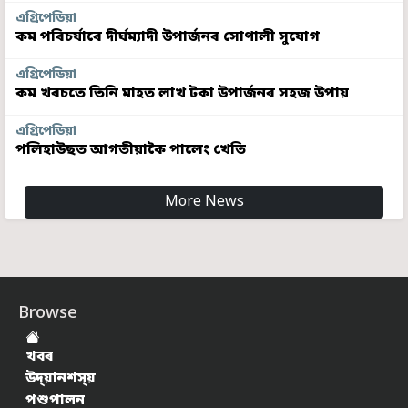
এগ্ৰিপেডিয়া
কম পৰিচৰ্যাৰে দীৰ্ঘম্যাদী উপাৰ্জনৰ সোণালী সুযোগ
এগ্ৰিপেডিয়া
কম খৰচতে তিনি মাহত লাখ টকা উপাৰ্জনৰ সহজ উপায়
এগ্ৰিপেডিয়া
পলিহাউছত আগতীয়াকৈ পালেং খেতি
More News
Browse
খবৰ
উদ্য়ানশস্য়
পশুপালন