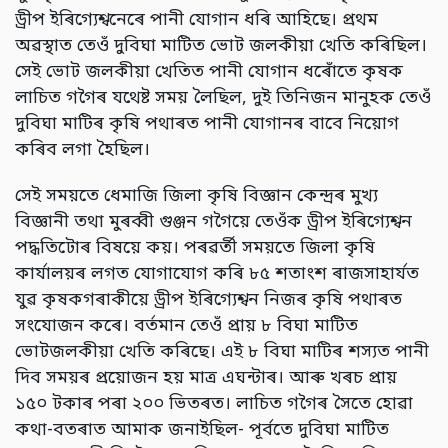
ড্ৰীপ ইৰিগ্যেশ্বনেৰে পানী যোগান ধৰি আহিছে। প্ৰথম
অৱস্থাত তেওঁ দুবিঘা মাটিত ভোট জলকীয়া খেতি কৰিছিল।
সেই ভোট জলকীয়া খেতিত পানী যোগান ধৰোঁতে কৃষক
লাচিত গগৈৰ যথেষ্ট সময় লৈছিল, দুই তিনিজন মানুহক তেওঁ
দুবিঘা মাটিৰ কৃষি পথাৰত পানী যোগানৰ বাবে নিয়োগ
কৰিব লগা হৈছিল।
সেই সময়তে ধেমাজি জিলা কৃষি বিজ্ঞান কেন্দ্ৰৰ মুখ্য
বিজ্ঞানী তথা মুৰব্বী গুঞ্জন গগৈয়ে তেওঁক ড্ৰীপ ইৰিগ্যেশ্বন
পদ্ধতিটোৰ বিষয়ে কয়। পৰৱৰ্তী সময়তে জিলা কৃষি
কাৰ্যালয়ৰ লগত যোগাযোগ কৰি ৮৫ শতাংশ ৰাজসাহাৰ্যত
যুৱ কৃষকগৰাকীয়ে ড্ৰীপ ইৰিগ্যেশ্বন নিজৰ কৃষি পথাৰত
সংযোজন কৰে। বৰ্তমান তেওঁ প্ৰায় ৮ বিঘা মাটিত
ভোটজলকীয়া খেতি কৰিছে। এই ৮ বিঘা মাটিৰ শস্যত পানী
দিব সময়ৰ প্ৰয়োজন হয় মাত্ৰ এঘন্টাৰ। আৰু খৰচ প্ৰায়
১৫০ টকাৰ পৰা ২০০ ভিতৰত। লাচিত গগৈৰ সৈতে হোৱা
কথা-বতৰাত আমাক জনাইছিল- পূৰ্বতে দুবিঘা মাটিত