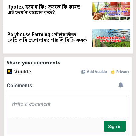
Rootex হৰম’ন কি? কৃষকে কি কামত
এই হৰম’ন ব্যৱহাৰ কৰে?
Polyhouse Farming : পলিহাউচত
খেতি কৰি দুগুণ দামত পাচলি বিক্ৰি কৰক
Share your comments