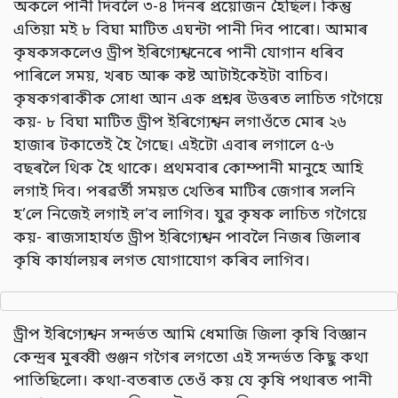
অকলে পানী দিবলৈ ৩-৪ দিনৰ প্ৰয়োজন হৈছিল। কিন্তু
এতিয়া মই ৮ বিঘা মাটিত এঘন্টা পানী দিব পাৰো। আমাৰ
কৃষকসকলেও ড্ৰীপ ইৰিগ্যেশ্বনেৰে পানী যোগান ধৰিব
পাৰিলে সময়, খৰচ আৰু কষ্ট আটাইকেইটা বাচিব।
কৃষকগৰাকীক সোধা আন এক প্ৰশ্নৰ উত্তৰত লাচিত গগৈয়ে
কয়- ৮ বিঘা মাটিত ড্ৰীপ ইৰিগ্যেশ্বন লগাওঁতে মোৰ ২৬
হাজাৰ টকাতেই হৈ গৈছে। এইটো এবাৰ লগালে ৫-৬
বছৰলৈ থিক হৈ থাকে। প্ৰথমবাৰ কোম্পানী মানুহে আহি
লগাই দিব। পৰৱৰ্তী সময়ত খেতিৰ মাটিৰ জেগাৰ সলনি
হ’লে নিজেই লগাই ল’ব লাগিব। যুৱ কৃষক লাচিত গগৈয়ে
কয়- ৰাজসাহাৰ্যত ড্ৰীপ ইৰিগ্যেশ্বন পাবলৈ নিজৰ জিলাৰ
কৃষি কাৰ্যালয়ৰ লগত যোগাযোগ কৰিব লাগিব।
ড্ৰীপ ইৰিগ্যেশ্বন সন্দৰ্ভত আমি ধেমাজি জিলা কৃষি বিজ্ঞান
কেন্দ্ৰৰ মুৰব্বী গুঞ্জন গগৈৰ লগতো এই সন্দৰ্ভত কিছু কথা
পাতিছিলো। কথা-বতৰাত তেওঁ কয় যে কৃষি পথাৰত পানী