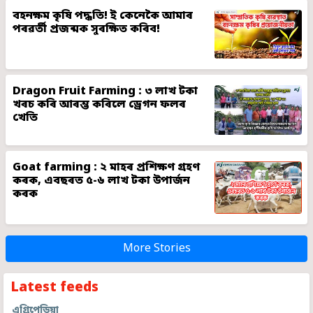
বহনক্ষম কৃষি পদ্ধতি! ই কেনেকৈ আমাৰ
পৰৱৰ্তী প্ৰজন্মক সুৰক্ষিত কৰিব!
Dragon Fruit Farming : ৩ লাখ টকা
খৰচ কৰি আৰম্ভ কৰিলে ড্ৰেগন ফলৰ
খেতি
Goat farming : ২ মাহৰ প্ৰশিক্ষণ গ্ৰহণ
কৰক, এবছৰত ৫-৬ লাখ টকা উপাৰ্জন
কৰক
More Stories
Latest feeds
এগ্ৰিপেডিয়া