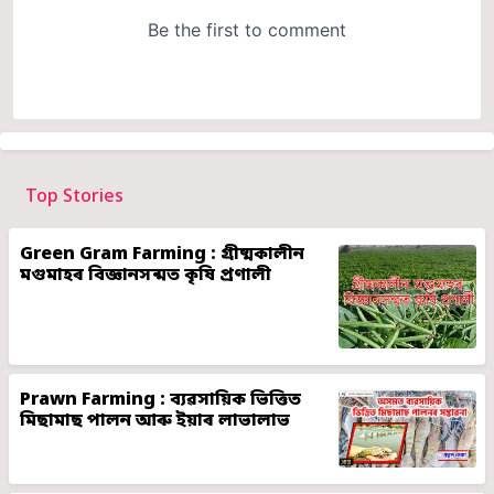
Top Stories
Green Gram Farming : গ্ৰীষ্মকালীন
মগুমাহৰ বিজ্ঞানসন্মত কৃষি প্ৰণালী
Prawn Farming : ব্যৱসায়িক ভিত্তিত
মিছামাছ পালন আৰু ইয়াৰ লাভালাভ