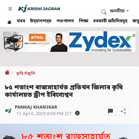
অসমীয়া
খবৰ
উদ্য়ানশস্য়
পশুপালন
শিক্ষা
চৰকাৰী আঁচনিসমূহ
স্ব
কৃষি সঁজুলি
৮৫ শতাংশ ৰাজসাহাৰ্যত প্ৰতিখন জিলাৰ কৃষি
কাৰ্যালয়ত ড্ৰীপ ইৰিগ্যেশ্বন
PANKAJ KHANIKAR
11 April, 2025 6:04 PM IST