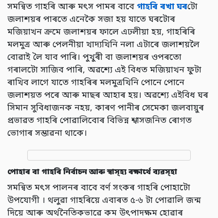
সমন্বিত গাহৰি আৰু মৎস পামৰ বাবে
গাহৰি ৰখা ঘৰ
টো
জলাশয়ৰ পাৰতে এনেকৈ সজা হয় যাতে ঘৰটোৰ
মজিয়াখন ক্ৰমে জলাশয়ৰ ফালে এঢলীয়া হয়, গাহৰিৰি
মলমুত্ৰ আৰু পেলনীয়া খাদ্যখিনি নলা এটাৰে জলাশয়লৈ
বোৱাই লৈ যাব পাৰি। পুখুৰী বা জলাশয়ৰ ওপৰতো
গৰালটো সাজিব পাৰি, অৱশ্যে এই বিধত মজিয়াখন ফুটা
ৰাখিব লাগে যাতে গাহৰিৰ মলমুত্ৰখিনি পোনে পোনে
জলাশয়ত পৰে আৰু মাছৰ আহাৰ হয়। অৱশ্যে এইবিধ ঘৰ
সিমান সুবিধাজনক নহয়, কাৰণ পানীৰ সেমেকা জলবায়ুৰ
প্ৰভাৱত গাহৰি পোৱালিবোৰ বিভিন্ন শ্বাসজনিত ৰোগত
ভোগাৰ সম্ভাৱনা থাকে।
পোহাৰ বা গাহৰি নিৰ্বাচন আৰু স্বাস্হ্য ৰক্ষাৰ্থে ব্যৱস্হা
সমন্বিত মৎস পালনৰ বাবে বৰ্ণ সংকৰ গাহৰি পোহাটো
উপযোগী । থলুৱা গাহৰিয়ে এবাৰত ৫-৬ টা পোৱালি জন্ম
দিয়ে আৰু অৰ্থনৈতিকভাৱে কম উৎপাদক্ষম হোৱাৰ