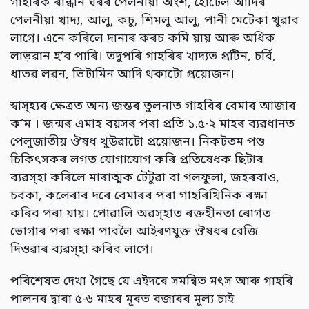
গাহৰিক ৰান্ধনি ঘৰৰ পেলনীয়া অংশ, হোটেল আদিৰ
পেলনীয়া খাদ্য, আলু, কচু, শিমলু আলু, পানী মেটেকা খুৱাব
লাগে। এনে কৰিলে দানাৰ কৰচ কমি য়ায় আৰু অধিক
লাভ়ৱান হ’ব পাৰি। তদুপৰি গাহৰিৰ খাদ্যত প্ৰটিন, চৰ্বি,
ধাতৱ লৱন, ভিটামিন আদি থকাটো প্ৰয়োজন।
স্বাস্হ্যৰ ক্ষেত্ৰত অন্য জন্তৰ তুলনাত গাহৰিৰ বেমাৰ আজাৰ
ক’ম । জন্মৰ এমাহ বয়সৰ পৰা প্ৰতি ১.৫-২ মাহৰ ব্যৱধানত
পেলুজাতীয় ঔষধ খুউৱাটো প্ৰয়োজন। নিকটতম পশু
চিকিৎসকৰ লগত যোগাযোগ কৰি প্ৰতিষেধক ছিটাৰ
ব্যৱস্হা কৰিলে মাৰাত্মক টেটুৱা বা গলফুলা, জহৰবাও,
চবকা, কলেৰাৰ দৰে বেমাৰৰ পৰা গাহৰিখিনিক ৰক্ষা
কৰিব পৰা যায়। পোৱালি অৱস্হাত ৰক্তহীনতা ৰোগত
ভোগাৰ পৰা ৰক্ষা পাবলৈ আইৰণযুক্ত ঔষধৰ বেজি
দিওৱাৰ ব্যৱস্হা কৰিব লাগে।
পৰিশেষত দেখা গৈছে যে এইদৰে সমন্বিত মৎস আৰু গাহৰি
পালনৰ দ্বাৰা ৫-৬ মাহৰ মূৰত বজাৰৰ মূল্য চাই