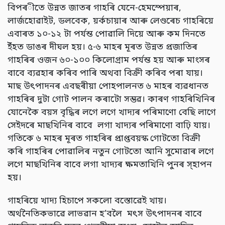
বিপৰীতে উন্নত জাতৰ গাহৰি যেনে-হেমস্পেয়াৰ,
লাৰ্জহোৱাইট, ডলবেক, য়ৰ্কচায়াৰ আৰু লেণ্ডৰেচ গাহৰিয়ে
এবাৰত ১০-১২ টা পৰ্যন্ত পোৱালি দিয়ে আৰু কম দিনতে
ইঁহত ডাঙৰ দীঘল হয়। ৫-৬ মাহৰ মূৰত উন্নত প্ৰজাতিৰ
গাহৰিৰ ওজন ৬০-১০০ কিলোগ্ৰাম পৰ্যন্ত হয় আৰু মাংসৰ
বাবে ব্যৱহাৰ কৰিব পাৰি অথবা বিক্ৰী কৰিব পৰা যায়।
মাছ উৎপাদনৰ এবছৰীয়া পোহপালনত ৬ মাহৰ ব্যৱধানত
গাহৰিৰ দুটা গোট পালন কৰাটো সম্ভৱ। কাৰণ গাহৰিখিনিৰ
যোনেকৈ বয়স বৃদ্ধিৰ লগে লগে খাদ্যৰ পৰিমাণো বেছি লাগে
সেইদৰে মাছখিনিৰ বাবে লগা খাদ্যৰ পৰিমাণো বাঢ়ি যায়।
গতিকে ৬ মাহৰ মূৰত গাহৰিৰ প্ৰাপ্তবয়স্ক গোটতো বিক্ৰী
কৰি গাহৰিৰ পোৱালিৰ নতুন গোটতো আনি সুমোৱাৰ লগে
লগে মাছখিনিৰ বাবে লগা খাদ্যৰ ক্ষমতাখিনি পুনৰ স্হাপন
হয়।
গাহৰিয়ে খাদ্য হিচাপে সকলো বস্তোৱেই খায়।
অৰ্থনৈতিকভাৱে লাভৱান হ’বলৈ মৎস উৎপাদনৰ বাবে