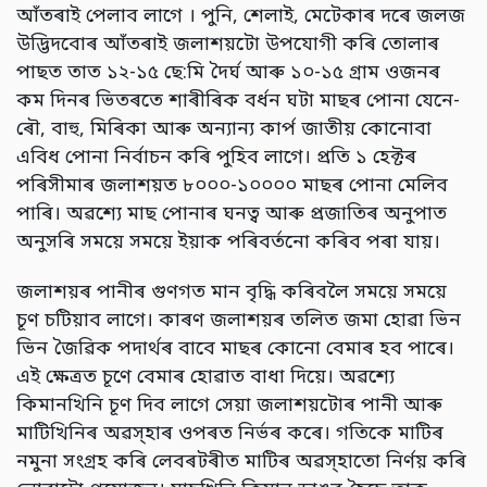
আঁতৰাই পেলাব লাগে । পুনি, শেলাই, মেটেকাৰ দৰে জলজ
উদ্ভিদবোৰ আঁতৰাই জলাশয়টো উপযোগী কৰি তোলাৰ
পাছত তাত ১২-১৫ ছে:মি দৈৰ্ঘ আৰু ১০-১৫ গ্ৰাম ওজনৰ
কম দিনৰ ভিতৰতে শাৰীৰিক বৰ্ধন ঘটা মাছৰ পোনা যেনে-
ৰৌ, বাহু, মিৰিকা আৰু অন্যান্য কাৰ্প জাতীয় কোনোবা
এবিধ পোনা নিৰ্বাচন কৰি পুহিব লাগে। প্ৰতি ১ হেক্টৰ
পৰিসীমাৰ জলাশয়ত ৮০০০-১০০০০ মাছৰ পোনা মেলিব
পাৰি। অৱশ্যে মাছ পোনাৰ ঘনত্ব আৰু প্ৰজাতিৰ অনুপাত
অনুসৰি সময়ে সময়ে ইয়াক পৰিবৰ্তনো কৰিব পৰা যায়।
জলাশয়ৰ পানীৰ গুণগত মান বৃদ্ধি কৰিবলৈ সময়ে সময়ে
চূণ চটিয়াব লাগে। কাৰণ জলাশয়ৰ তলিত জমা হোৱা ভিন
ভিন জৈৱিক পদাৰ্থৰ বাবে মাছৰ কোনো বেমাৰ হব পাৰে।
এই ক্ষেত্ৰত চূণে বেমাৰ হোৱাত বাধা দিয়ে। অৱশ্যে
কিমানখিনি চূণ দিব লাগে সেয়া জলাশয়টোৰ পানী আৰু
মাটিখিনিৰ অৱস্হাৰ ওপৰত নিৰ্ভৰ কৰে। গতিকে মাটিৰ
নমুনা সংগ্ৰহ কৰি লেবৰটৰীত মাটিৰ অৱস্হাতো নিৰ্ণয় কৰি