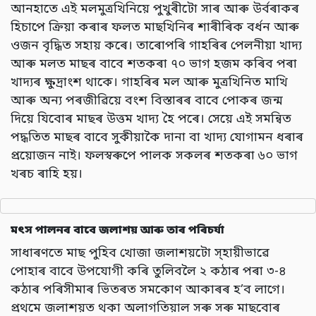
আনহাতে এই মলমুত্ৰখিনিয়ে পুখুৰীটো সাৰ আৰু উৰ্বৰাকৰ
হিচাপে ক্ৰিয়া কৰাৰ ফলত মাছখিনিৰ শাৰীৰিক বৰ্ধন আৰু
ওজন বৃদ্ধিত সহায় কৰে। তাৰোপৰি গাহৰিৰ পেলনীয়া খাদ্য
আৰু মলত মাছৰ বাবে শতকৰা ৭০ ভাগ হজম কৰিব পৰা
খাদ্যৰ ক্ষুদ্ৰাংশ থাকে। গাহৰিৰ মল আৰু মুত্ৰখিনিত মাখি
আৰু অন্য পৰজীৱিয়ে বংশ বিস্তাৰৰ বাবে পোকৰ জন্ম
দিয়ে যিবোৰ মাছৰ উত্তম খাদ্য হৈ পৰে। সেয়ে এই সমন্বিত
পদ্ধতিত মাছৰ বাবে সুকীয়াকৈ দানা বা খাদ্য যোগামন ধৰাৰ
প্ৰয়োজন নাই। ফলস্বৰুপে পালক সকলৰ শতকৰা ৬০ ভাগ
খৰচ ৰাহি হয়।
মৎস পালনৰ বাবে জলাশয় আৰু তাৰ পৰিচৰ্যা
সাধাৰণতে মাছ পুহিব খোজা জলাশয়টো স্হায়ীভাৱে
পোহাৰ বাবে উপযোগী কৰি তুলিবলৈ ২ কঠাৰ পৰা ৩-৪
কঠাৰ পৰিসীমাৰ ভিতৰত সমকোণ আকাৰৰ হ’ব লাগে।
প্ৰথমে জলাশয়ত থকা অলাগতিয়াল সৰু সৰু মাছবোৰ