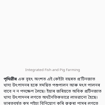
Integrated Fish and Pig Farming
পৃথিৱীৰ
এক বৃহৎ অংশত এই কেইটা বছৰত প্ৰ’টিনজাত
খাদ্য উৎপাদনৰ হকে সমন্বিত পশুপালন আৰু মৎস পালনৰ
বাবে ন ন পদক্ষেপ লৈছে। ইয়াৰ জৰিয়তে অধিক প্ৰটিনজাত
খাদ্য উৎপাদনৰ লগতে অৰ্থনৈতিকভাৱে লাভৱানো হৈছে।
ভাৰতবৰ্ষত কম পইচা বিনিয়োগ কৰি কুকুৰা পামৰ লগতে