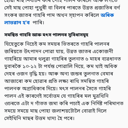
হোৱা মাছ নিৰ্বাচন কৰি পোহ পালন কৰিলে আৰু লগতে
সেই মাছ পোহা পুখুৰী বা বিলৰ পাৰতে উন্নত প্ৰজাতিৰ বৰ্ণ
সংকৰ জাতৰ গাহৰি পাম অখন স্হাপন কৰিলে
অধিক
লাভৱান হ’ব
পাৰি।
সমন্বিত গাহৰি আৰু মৎস পালনৰ সুবিধাসমূহ
যিহেতুকে নিচেই কম সময়ৰ ভিতৰতে গাহৰি পালনৰ
জৰিয়তে উৎপাদন পোৱা যায়, উন্নত জাতৰ একোজনী
গাহৰিয়ে আমাৰ থলুৱা গাহৰিৰ তুলনাত ৬ মাহৰ ব্যৱধানত
দুবাৰকৈ ১০-১২ টা পৰ্যন্ত পোৱালি দিয়ে, কম খাই অধিক
দেহৰ ওজন বৃদ্ধি হয়। আৰু অন্য জন্তৰ তুলনাত বেমাৰ
আজাৰো কম হোৱাৰ প্ৰতি লক্ষ্য ৰাখি সমন্বিত গাহৰি
পালনক অগ্ৰাধিকাৰ দিয়ে। মৎস পালনৰ সৈতে গাহৰি
পালন এই কাৰণেই সৰ্বোত্তম যে গাহৰিৰ মল মুত্ৰখিনি
ওচৰতে এটা দ গাঁতত জমা কৰি পচাই এক নিৰ্দিষ্ট পৰিমাণত
সময়ে সময়ে মাছ পোহা জলাশয়টোলৈ বোৱাই দিলে
সেইখিনি মাছৰ উত্তম খাদ্য হৈ পৰে।