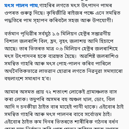
মৎস পালন পাম
,গাহৰিৰ লগতে মৎস উৎপাদন পামৰ
ওপৰত গুৰুত্ব দিছে। কৃষিজীৱি ৰাইজৰ পক্ষে এনে সমন্বিত
পদ্ধতিৰে পাম স্হাপন কৰিবলৈ সহজ আৰু উপযোগী।
বৰ্তমান পৃথিৱীৰ সৰ্বমুঠ ১.৬ মিলিয়ন হেক্টৰ সম্ভাৱনীয়
বিশাল জলৰাশি বিল, হ্ৰদ, বৃহৎ জলাশয় আদি হিচাপে
আছে। তাৰ ভিতৰত মাত্ৰ ০.৬ মিলিয়ন হেক্টৰ জলৰাশিহে
মৎস উৎপাদনৰ হকে ব্যৱহৃত হৈছে। অৱশিষ্ট জলৰাশিও
সমন্বিত গাহৰি আৰু মৎস পোহ-পালন কৰিব পাৰিলে
অৰ্থনৈতিকভাৱে লাভৱান হোৱাৰ লগতে নিৱনুৱা সমস্যাৰো
বহুলাংশে সমাধান হ’ব।
আমাৰ অসমত প্ৰায় ৭২ শতাংশ লোকেই গ্ৰামাঞ্চলত বাস
কৰা লোক। তদুপৰি অসমৰ বহু অঞ্চল খাল, ডোং, বিল
আদি দ চনকীয়া ঠাইত বাৰ মাহেই পানী থাকে। এইবোৰ ঠাই
সমন্বিত গাহৰি আৰু মৎস পালনৰ বাবে সৰ্বোত্তম ঠাই।
এইবোৰ ঠাইত কম দিনৰ ভিতৰতে শাৰীৰিক গঠনৰ বৰ্ধন