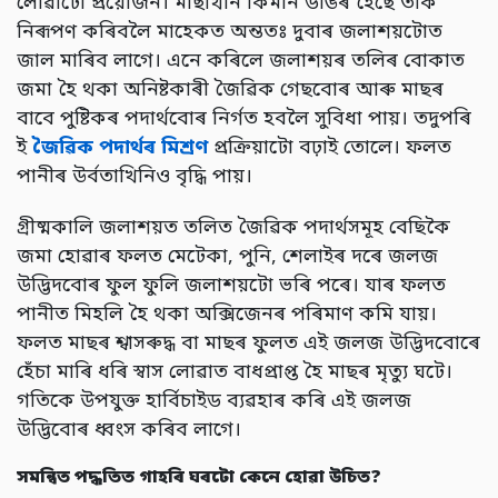
লোৱাটো প্ৰয়োজন। মাছখিনি কিমান ডাঙৰ হৈছে তাক
নিৰূপণ কৰিবলৈ মাহেকত অন্ততঃ দুবাৰ জলাশয়টোত
জাল মাৰিব লাগে। এনে কৰিলে জলাশয়ৰ তলিৰ বোকাত
জমা হৈ থকা অনিষ্টকাৰী জৈৱিক গেছবোৰ আৰু মাছৰ
বাবে পুষ্টিকৰ পদাৰ্থবোৰ নিৰ্গত হবলৈ সুবিধা পায়। তদুপৰি
ই
জৈৱিক পদাৰ্থৰ মিশ্ৰণ
প্ৰক্ৰিয়াটো বঢ়াই তোলে। ফলত
পানীৰ উৰ্বতাখিনিও বৃদ্ধি পায়।
গ্ৰীষ্মকালি জলাশয়ত তলিত জৈৱিক পদাৰ্থসমূহ বেছিকৈ
জমা হোৱাৰ ফলত মেটেকা, পুনি, শেলাইৰ দৰে জলজ
উদ্ভিদবোৰ ফুল ফুলি জলাশয়টো ভৰি পৰে। যাৰ ফলত
পানীত মিহলি হৈ থকা অক্সিজেনৰ পৰিমাণ কমি যায়।
ফলত মাছৰ শ্বাসৰুদ্ধ বা মাছৰ ফুলত এই জলজ উদ্ভিদবোৰে
হেঁচা মাৰি ধৰি স্বাস লোৱাত বাধপ্ৰাপ্ত হৈ মাছৰ মৃত্যু ঘটে।
গতিকে উপযুক্ত হাৰ্বিচাইড ব্যৱহাৰ কৰি এই জলজ
উদ্ভিবোৰ ধ্বংস কৰিব লাগে।
সমন্বিত পদ্ধতিত গাহৰি ঘৰটো কেনে হোৱা উচিত
?