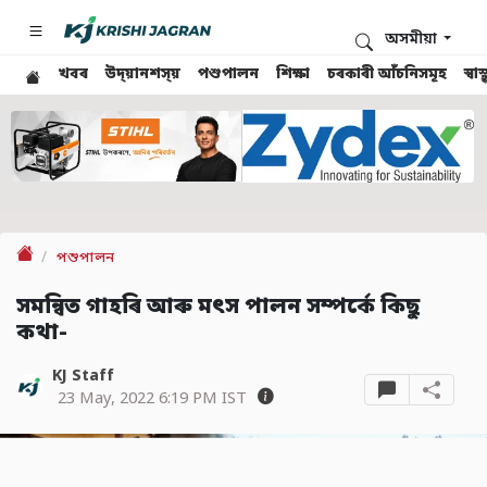
অসমীয়া
খবৰ
উদ্য়ানশস্য়
পশুপালন
শিক্ষা
চৰকাৰী আঁচনিসমূহ
স্ব
পশুপালন
সমন্বিত গাহৰি আৰু মৎস পালন সম্পৰ্কে কিছু
কথা-
KJ Staff
23 May, 2022 6:19 PM IST