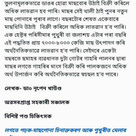
তুলনামূলকভাৱে ডাঙৰ হোৱা মাছবোৰ উঠাই বিক্ৰী কৰিলে
অধিক লাভৱান হব পাৰি। মাছৰ সেই খালী ঠাই পুনৰ নতুন
মাছ পোনাৰে পূৰাব লাগে। বছৰটোৰ শেষত একেবাৰে
মাছখিনি উঠাই বিক্ৰী কৰিলে অধিক লাভৱান হ’ব পাৰি।
এক হেক্টৰ পৰিসীমাৰ পুখুৰী বা জলাশয় এটাৰ পৰা বছৰি
এই পদ্ধতিত প্ৰায় ৭০০০-৮০০০ কেজি মাছ উৎপাদন কৰি
অৰ্থনৈতিকভাৱে লাভৱান হ’ব পাৰি। সেইদৰে একেটা
বছৰতে ছমাহৰ ব্যৱধানত দুটা গোটৰ গাহৰি পালনৰ দ্বাৰা
মাছৰ লগতে গাহৰিৰ মাংস বিক্ৰী কৰি পালকজনে অধিক
অৰ্থ উপাৰ্জন কৰি অৰ্থনৈতিকভাৱে স্বচছল হ’ব পাৰে।
লেখক- ডা০ নৃপেন খাউণ্ড
অৱসৰপ্ৰাপ্ত সহকাৰী সঞ্চালক
বিশিষ্ট পশু চিকিৎসক
লগতে পঢ়ক-মাছপোনা চিনাক্তকৰণ আৰু পুখুৰীত মেলাৰ