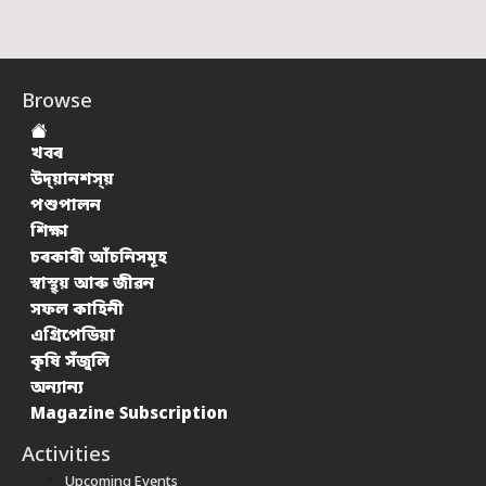
Browse
খবৰ
উদ্য়ানশস্য়
পশুপালন
শিক্ষা
চৰকাৰী আঁচনিসমূহ
স্বাস্থ্য় আৰু জীৱন
সফল কাহিনী
এগ্ৰিপেডিয়া
কৃষি সঁজুলি
অন্যান্য
Magazine Subscription
Activities
Upcoming Events