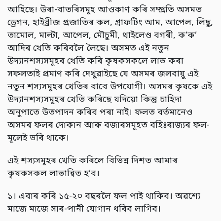
আহিছে। উৰা-বাতৰিসমূহ আওকাণ কৰি সম্প্ৰতি অসমত
ড্ৰেগন, হাইব্ৰীজ প্ৰজাতিৰ কল, গ্ৰাফটিং আম, আপেল, লিছু,
তামোল, মাল্টা, আপেল, মৌচুমী, থাইলেণ্ড বগৰী, ক’ক’
আদিৰ খেতি কৰিবলৈ লৈছে। অসমত এই নতুন
উদ্যানশস্যসমূহৰ খেতি কৰি কৃষকসকলে লাভ কৰা
সফলতাই প্ৰমাণ কৰি দেখুৱাইছে যে অসমৰ জলবায়ু এই
নতুন শস্যসমূহৰ খেতিৰ বাবে উপযোগী। অসমৰ কৃষকে এই
উদ্যানশস্যসমূহৰ খেতি কৰিছে যদিয়ো কিন্তু চাহিদা
অনুপাতে উতপাদন কৰিব পৰা নাই। ফলত বৰ্তমানেও
অসমৰ ফলৰ দোকান আৰু বজাৰসমূহত বহিঃৰাজ্যৰ ফল-
মূলেই ভৰি থাকে।
এই শস্যসমূহৰ খেতি কৰিলে বিভিন্ন দিশত আমাৰ
কৃষকসকল লাভান্বিত হ’ব।
১। এবাৰ কৰি ১৫-২০ বছৰলৈ ফল পাই থাকিব। অৱশ্যে
মাজে মাজে সাৰ-পানী যোগান ধৰিব লাগিব।