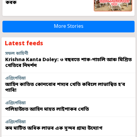
কৰক
More Stories
Latest feeds
সফল কাহিনী
Krishna Kanta Doley: ৩ বছৰতে শাক-পাচলি আৰু মিশ্ৰিত
খেতিৰে নিদৰ্শন
এগ্ৰিপেডিয়া
আহিন কাতিত কোনবোৰ শস্যৰ খেতি কৰিলে লাভান্বিত হ’ব
পাৰি!
এগ্ৰিপেডিয়া
পলিহাউচত আহিন মাহত লাইশাকৰ খেতি
এগ্ৰিপেডিয়া
কম মাটিত অধিক লাভৰ এক সুন্দৰ গ্ৰাম্য উদ্যোগ