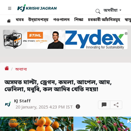
অসমীয়া
খবৰ
উদ্য়ানশস্য়
পশুপালন
শিক্ষা
চৰকাৰী আঁচনিসমূহ
স্ব
অন্যান্য
অসমত মাল্টা, ড্ৰেগন, কমলা, আপেল, আম,
ভেনিলা, মধুৰি, কল আদিৰ খেতি নহয়!
KJ Staff
20 January, 2025 4:23 PM IST