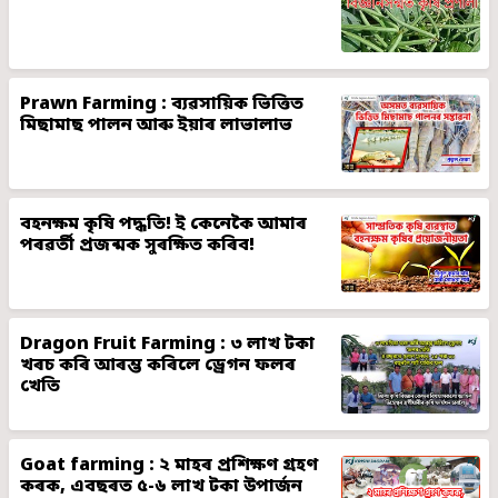
Prawn Farming : ব্যৱসায়িক ভিত্তিত
মিছামাছ পালন আৰু ইয়াৰ লাভালাভ
বহনক্ষম কৃষি পদ্ধতি! ই কেনেকৈ আমাৰ
পৰৱৰ্তী প্ৰজন্মক সুৰক্ষিত কৰিব!
Dragon Fruit Farming : ৩ লাখ টকা
খৰচ কৰি আৰম্ভ কৰিলে ড্ৰেগন ফলৰ
খেতি
Goat farming : ২ মাহৰ প্ৰশিক্ষণ গ্ৰহণ
কৰক, এবছৰত ৫-৬ লাখ টকা উপাৰ্জন