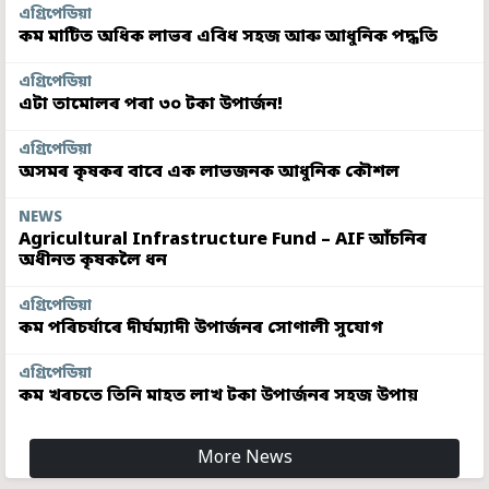
এগ্ৰিপেডিয়া
কম মাটিত অধিক লাভৰ এবিধ সহজ আৰু আধুনিক পদ্ধতি
এগ্ৰিপেডিয়া
এটা তামোলৰ পৰা ৩০ টকা উপাৰ্জন!
এগ্ৰিপেডিয়া
অসমৰ কৃষকৰ বাবে এক লাভজনক আধুনিক কৌশল
NEWS
Agricultural Infrastructure Fund – AIF আঁচনিৰ
অধীনত কৃষকলৈ ধন
এগ্ৰিপেডিয়া
কম পৰিচৰ্যাৰে দীৰ্ঘম্যাদী উপাৰ্জনৰ সোণালী সুযোগ
এগ্ৰিপেডিয়া
কম খৰচতে তিনি মাহত লাখ টকা উপাৰ্জনৰ সহজ উপায়
More News