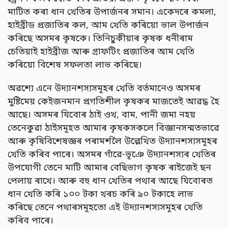
মাটিত কৰা ধান খেতিৰ উপাৰ্জনৰ সমান। একেদৰে কমলা,
হাইব্ৰীড প্ৰজাতিৰ কল, আম খেতি কৰিয়ো ভাল উপাৰ্জন
কৰিছে অসমৰ কৃষকে। তিনিচুকীয়াৰ কৃষক ধনীৰাম
চেতিয়াই হাইব্ৰীজ আৰু গ্ৰাফটিং প্ৰজাতিৰ আম খেতি
কৰিয়ো বিশেষ সফলতা লাভ কৰিছে।
অৱশ্যে এনে উদ্যানশস্যসমূহৰ খেতি বৰ্তমানেও অসমৰ
মুষ্টিমেয় কেইজনমান প্ৰগতিশীল কৃষকৰ মাজতেই আৱদ্ধ হৈ
আছে। অসমৰ যিবোৰ ঠাই ওখ, বাম, পানী জমা নহয়
তেনেকুৱা ঠাইসমূহত আমাৰ কৃষকসকলে বিজ্ঞানসন্মতভাৱে
আৰু কৃষিবিশেষজ্ঞৰ পৰামৰ্শলৈ উল্লেখিত উদ্যানশস্যসমূহৰ
খেতি কৰিব পাৰে। অসমৰ গাঁৱে-ভূঞে উদ্যানশস্যৰ খেতিৰ
উপযোগী তেনে মাটি আমাৰ বেছিভাগ কৃষক ৰাইজেই ছন
পেলায় ৰাখে। আৰু বহু ধান খেতিৰ পথাৰ আছে যিবোৰত
ধান খেতি কৰি ১০০ টকা খৰচ কৰি ৯০ টকাহে লাভ
কৰিছে তেনে পথাৰসমূহতো এই উদ্যানশস্যসমূহৰ খেতি
কৰিব পাৰে।