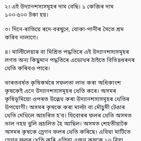
২। এই উদ্যানশস্যসমূহৰ দাম বেছি। ১ কেজিৰ দাম
১০০-৫০০ টকা হয়।
৩। দিনে-ৰাতিয়ে ৰদে-বৰষুণে, বোকা-পানীৰ সৈতে শ্ৰম
কৰিব নালাগে।
৪। মাল্টিলেয়াৰ বা মিশ্ৰিত পদ্ধতিৰে এই উদ্যানশস্যসমূহৰ
লগত অন্য কিছুমান পদ্ধতিৰে এডোখৰ ঠাইতে বিভিন্নধৰণৰ
খেতি কৰিবও পাৰে।
ভাৰতবৰ্ষত কৃষিকৰ্মৰে সফলতা লাভ কৰা অধিকাংশ
কৃষকেই এনে উদ্যানশস্যসমূহৰ খেতি কৰে। অসমৰ
কৃষিভূমিয়ো ওপৰত উল্লেখ কৰা উদ্যানশস্যসমূহৰ খেতিৰ
উপযোগী। অসমৰ কৃষকে কৰা মাল্টা বা মৌচুমী টেঙাৰ
খেতি দেখিলে আচৰিত হ’ব। যিবোৰৰ ফলৰ খেতি অসমত
ভাল নহয় বুলি প্ৰচলিত হৈ আছিল। অসমত শেহতীয়াকৈ
অসমৰ কৃষকে ড্ৰেগন ফলৰ খেতি কৰিছে। এবিঘা মাটিতে
ড্ৰেগন ফলৰ খেতি কৰি এতিয়া এজন কৃষকে ১০ বিঘা