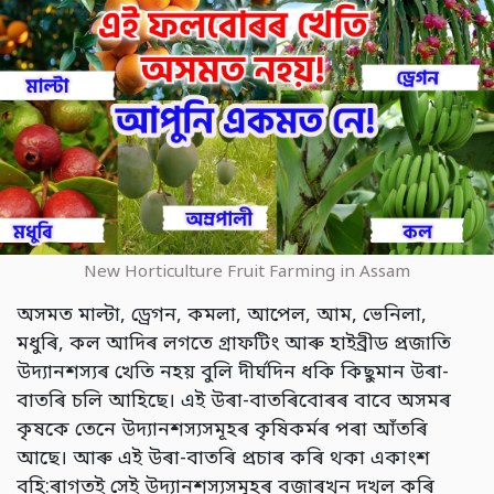
New Horticulture Fruit Farming in Assam
অসমত মাল্টা, ড্ৰেগন, কমলা, আপেল, আম, ভেনিলা,
মধুৰি, কল আদিৰ লগতে গ্ৰাফটিং আৰু হাইব্ৰীড প্ৰজাতি
উদ্যানশস্যৰ খেতি নহয় বুলি দীৰ্ঘদিন ধকি কিছুমান উৰা-
বাতৰি চলি আহিছে। এই উৰা-বাতৰিবোৰৰ বাবে অসমৰ
কৃষকে তেনে উদ্যানশস্যসমূহৰ কৃষিকৰ্মৰ পৰা আঁতৰি
আছে। আৰু এই উৰা-বাতৰি প্ৰচাৰ কৰি থকা একাংশ
বহি:ৰাগতই সেই উদ্যানশস্যসমূহৰ বজাৰখন দখল কৰি