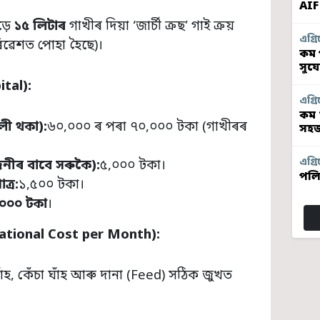
AIF
ড়ে
১৫ লিটাৰ
গাখীৰ দিয়া ‘জাৰ্চী ক্ৰছ’ গাই ক্ৰয়
এগ্ৰি
িৱেশত পোহা হৈছে)।
কম প
সুয
ital):
এগ্ৰি
কম 
লী থকা):
৬০,০০০ ৰ পৰা ৭০,০০০ টকা (গাখীৰৰ
সহজ
এগ্ৰি
নীৰ বাবে সৰুকৈ):
৫,০০০ টকা।
পলি
ত্ৰ:
১,৫০০ টকা।
০০০ টকা
।
ational Cost per Month):
 ঘাঁহ, কেঁচা ঘাঁহ আৰু দানা (Feed) সঠিক জুখত