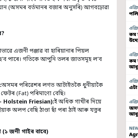
য়ান (অসমৰ বৰ্তমানৰ বজাৰ অনুসৰি) আগবঢ়োৱা
এগ্ৰি
পলি
এগ্ৰি
ব
?
কম 
উদ্
ভাৱে এজনী পঞ্জাৱ বা হাৰিয়ানাৰ পিয়ল
এগ্ৰি
হ’ব পাৰে। গতিকে আপুনি তলৰ জাতসমূহ ল’ব
কম 
আধু
এগ্ৰি
:
অসমৰ পৰিৱেশৰ লগত আটাইতকৈ ধুনীয়াকৈ
এটা
ফেটৰ (Fat) পৰিমাণো বেছি।
 Holstein Friesian):
ই অধিক গাখীৰ দিয়ে
এগ্ৰি
অসম
ইয়াক অলপ বেছি ঠাণ্ডা ছাঁ পৰা ঠাই আৰু যত্নৰ
আধ
NE
 (১ জনী গাইৰ বাবে)
Agr