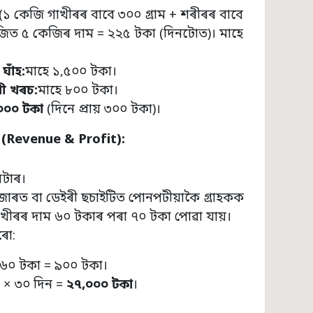
(১ কেজি গাখীৰৰ বাবে ৩০০ গ্ৰাম + শৰীৰৰ বাবে
জিত ৫ কেজিৰ দাম = ২২৫ টকা (দিনটোত)। মাহে
ঘাঁহ:
মাহে ১,৫০০ টকা।
ৰী খৰচ:
মাহে ৮০০ টকা।
০০০ টকা
(দিনে প্ৰায় ৩০০ টকা)।
 (
Revenue & Profit):
িটাৰ।
াৰত বা ডেইৰী ছচাইটিত পোনপটীয়াকৈ গ্ৰাহকক
 গাখীৰৰ দাম ৬০ টকাৰ পৰা ৭০ টকা পোৱা যায়।
ৰো:
 ৬০ টকা = ৯০০ টকা।
 × ৩০ দিন =
২৭
,
০০০ টকা
।