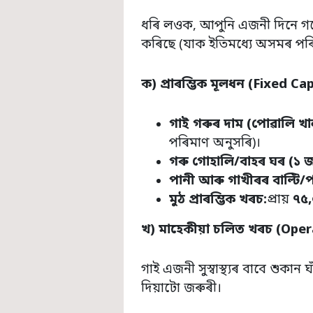
ধৰি লওক, আপুনি এজনী দিনে গ
কৰিছে (যাক ইতিমধ্যে অসমৰ পৰ
ক) প্ৰাৰম্ভিক মূলধন (
Fixed Cap
গাই গৰুৰ দাম (পোৱালি খা
পৰিমাণ অনুসৰি)।
গৰু গোহালি/বাহৰ ঘৰ (১ জ
পানী আৰু গাখীৰৰ বাল্টি/পা
মুঠ প্ৰাৰম্ভিক খৰচ:
প্ৰায়
৭৫
,
খ) মাহেকীয়া চলিত খৰচ (
Oper
গাই এজনী সুস্বাস্থ্যৰ বাবে শুকান
দিয়াটো জৰুৰী।