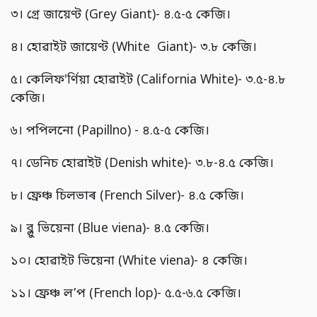
৩। গ্ৰে জায়েণ্ট (Grey Giant)- ৪.৫-৫ কেজি।
৪। হোৱাইট জায়েণ্ট (White Giant)- ৩.৮ কেজি।
৫। কেলিফ'ৰ্ণিয়া হোৱাইট (California White)- ৩.৫-৪.৮
কেজি।
৬। পপিলনো (Papillno) - ৪.৫-৫ কেজি।
৭। ডেনিচ হোৱাইট (Denish white)- ৩.৮-৪.৫ কেজি।
৮। ফ্ৰেঞ্চ চিলভাৰ (French Silver)- ৪.৫ কেজি।
৯। ব্লু ভিয়েনা (Blue viena)- ৪.৫ কেজি।
১০। হোৱাইট ভিয়েনা (White viena)- ৪ কেজি।
১১। ফ্ৰেঞ্চ লʼপ (French lop)- ৫.৫-৬.৫ কেজি।