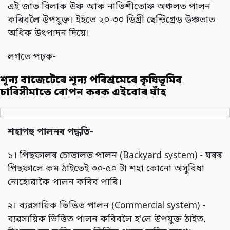
এই জাত বিলাক উষ্ণ আৰু নাতিশীতোষ্ণ অঞ্চলত পালন
কৰিবলৈ উপযুক্ত। ইহঁতে ২০-৩০ ডিগ্ৰী ছেন্টিগ্ৰেড উঞ্চতাত
অধিক উৎপাদন দিয়ে।
লগতে পঢ়ক-
শূন্য বাজেটেৰে শূন্য পৰিশ্ৰমেৰে কৃষিভূমিৰ
চাৰিসীমাতে ৰোপন কৰক এইবোৰ ঘাঁহ
শহাপহু পালনৰ পদ্ধতি-
১। পিছফালৰ চোতালত পালন (Backyard system) - ঘৰৰ
পিছফালে কম ঠাইতেই ৩০-৫০ টা শহা কোনো অসুবিধা
নোহোৱাকৈ পালন কৰিব পাৰি।
২। ব্যৱসায়িক ভিত্তিত পালন (Commercial system) -
ব্যৱসায়িক ভিত্তিত পালন কৰিবলৈ হ'লে উপযুক্ত ঠাইত,