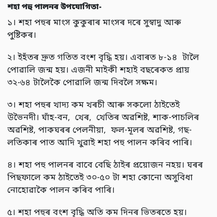
শহা পহু পালনৰ উপযোগিতা-
১। শহা পহুৰ মাংস কুকুৰাৰ মাংসৰ দৰে সুস্বাদু আৰু
পুষ্টিকৰ।
২। ইহঁতৰ দ্ৰুত গতিত বংশ বৃদ্ধি হয়। এবাৰত ৮-১৪ টালৈ
পোৱালি জন্ম হয়। এজনী মাইকী শহাই বছৰেকত প্ৰায়
৩২-৬৪ টালৈকৈ পোৱালি জন্ম দিবলৈ সক্ষম।
৩। শহা পহুৰ খাদ্য কম খৰচী আৰু সকলো ঠাইতেই
উভৈনদী। ঘাঁহ-বন, খেৰ, খেতিৰ অৱশিষ্ট, শাক-পাচলিৰ
অৱশিষ্ট, পাকঘৰৰ পেলনীয়া, ফল-মূলৰ অৱশিষ্ট, গছ-
লতিকাৰ পাত আদি খুৱাই শহা পহু পালন কৰিব পাৰি।
৪। শহা পহু পালনৰ বাবে বেছি ঠাইৰ প্ৰয়োজন নহয়। ঘৰৰ
পিছফালে কম ঠাইতেই ৩০-৫০ টা শহা কোনো অসুবিধা
নোহোৱাকৈ পালন কৰিব পাৰি।
৫। শহা পহুৰ বংশ বৃদ্ধি অতি কম দিনৰ ভিতৰতে হয়।