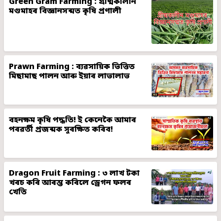
Green Gram Farming : গ্ৰীষ্মকালীন
মগুমাহৰ বিজ্ঞানসন্মত কৃষি প্ৰণালী
Prawn Farming : ব্যৱসায়িক ভিত্তিত
মিছামাছ পালন আৰু ইয়াৰ লাভালাভ
বহনক্ষম কৃষি পদ্ধতি! ই কেনেকৈ আমাৰ
পৰৱৰ্তী প্ৰজন্মক সুৰক্ষিত কৰিব!
Dragon Fruit Farming : ৩ লাখ টকা
খৰচ কৰি আৰম্ভ কৰিলে ড্ৰেগন ফলৰ
খেতি