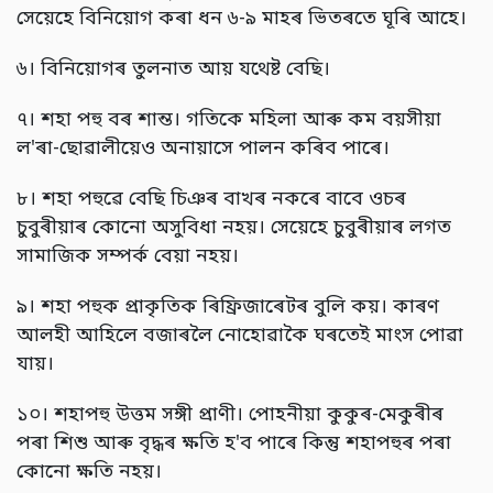
সেয়েহে বিনিয়োগ কৰা ধন ৬-৯ মাহৰ ভিতৰতে ঘূৰি আহে।
৬। বিনিয়োগৰ তুলনাত আয় যথেষ্ট বেছি।
৭। শহা পহু বৰ শান্ত। গতিকে মহিলা আৰু কম বয়সীয়া
ল'ৰা-ছোৱালীয়েও অনায়াসে পালন কৰিব পাৰে।
৮। শহা পহুৱে বেছি চিঞৰ বাখৰ নকৰে বাবে ওচৰ
চুবুৰীয়াৰ কোনো অসুবিধা নহয়। সেয়েহে চুবুৰীয়াৰ লগত
সামাজিক সম্পৰ্ক বেয়া নহয়।
৯। শহা পহুক প্ৰাকৃতিক ৰিফ্ৰিজাৰেটৰ বুলি কয়। কাৰণ
আলহী আহিলে বজাৰলৈ নোহোৱাকৈ ঘৰতেই মাংস পোৱা
যায়।
১০। শহাপহু উত্তম সঙ্গী প্ৰাণী। পোহনীয়া কুকুৰ-মেকুৰীৰ
পৰা শিশু আৰু বৃদ্ধৰ ক্ষতি হ'ব পাৰে কিন্তু শহাপহুৰ পৰা
কোনো ক্ষতি নহয়।