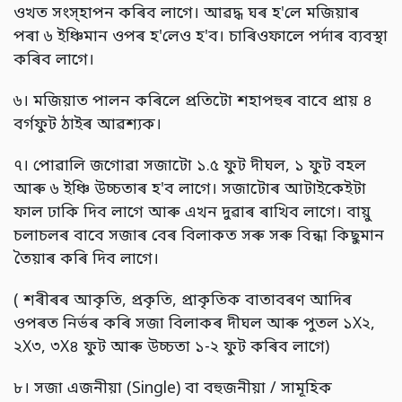
ওখত সংস্হাপন কৰিব লাগে। আৱদ্ধ ঘৰ হ'লে মজিয়াৰ
পৰা ৬ ইঞ্চিমান ওপৰ হ'লেও হ'ব। চাৰিওফালে পৰ্দাৰ ব্যবস্থা
কৰিব লাগে।
৬। মজিয়াত পালন কৰিলে প্ৰতিটো শহাপহুৰ বাবে প্ৰায় ৪
বৰ্গফুট ঠাইৰ আৱশ্যক।
৭। পোৱালি জগোৱা সজাটো ১.৫ ফুট দীঘল, ১ ফুট বহল
আৰু ৬ ইঞ্চি উচ্চতাৰ হ'ব লাগে। সজাটোৰ আটাইকেইটা
ফাল ঢাকি দিব লাগে আৰু এখন দুৱাৰ ৰাখিব লাগে। বায়ু
চলাচলৰ বাবে সজাৰ বেৰ বিলাকত সৰু সৰু বিন্ধা কিছুমান
তৈয়াৰ কৰি দিব লাগে।
( শৰীৰৰ আকৃতি, প্ৰকৃতি, প্ৰাকৃতিক বাতাবৰণ আদিৰ
ওপৰত নিৰ্ভৰ কৰি সজা বিলাকৰ দীঘল আৰু পুতল ১X২,
২X৩, ৩X৪ ফুট আৰু উচ্চতা ১-২ ফুট কৰিব লাগে)
৮। সজা এজনীয়া (Single) বা বহুজনীয়া / সামূহিক