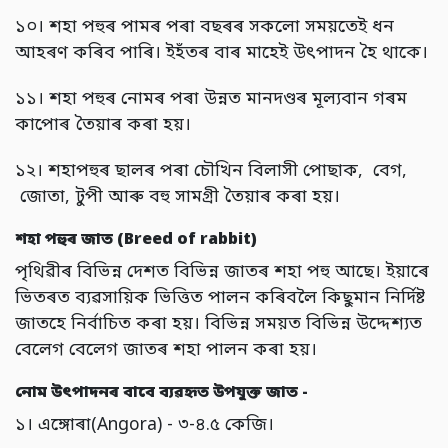
১০। শহা পহুৰ পামৰ পৰা বছৰৰ সকলো সময়তেই ধন
আহৰণ কৰিব পাৰি। ইহঁতৰ বাৰ মাহেই উৎপাদন হৈ থাকে।
১১। শহা পহুৰ নোমৰ পৰা উন্নত মানদণ্ডৰ মূল্যবান গৰম
কাপোৰ তৈয়াৰ কৰা হয়।
১২। শহাপহুৰ ছালৰ পৰা চৌখিন বিলাসী পোছাক, বেগ,
জোতা, টুপী আৰু বহু সামগ্ৰী তৈয়াৰ কৰা হয়।
শহা পহুৰ জাত (
Breed of rabbit)
পৃথিৱীৰ বিভিন্ন দেশত বিভিন্ন জাতৰ শহা পহু আছে। ইয়াৰে
ভিতৰত ব্যৱসায়িক ভিত্তিত পালন কৰিবলৈ কিছুমান নিৰ্দিষ্ট
জাতহে নিৰ্বাচিত কৰা হয়। বিভিন্ন সময়ত বিভিন্ন উদ্দেশ্যত
বেলেগ বেলেগ জাতৰ শহা পালন কৰা হয়।
নোম উৎপাদনৰ বাবে ব্যৱহৃত উপযুক্ত জাত -
১। এঙ্গোৰা(Angora) - ৩-৪.৫ কেজি।