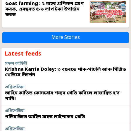
Goat farming : ২ মাহৰ প্ৰশিক্ষণ গ্ৰহণ
কৰক, এবছৰত ৫-৬ লাখ টকা উপাৰ্জন
কৰক
More Stories
Latest feeds
সফল কাহিনী
Krishna Kanta Doley: ৩ বছৰতে শাক-পাচলি আৰু মিশ্ৰিত
খেতিৰে নিদৰ্শন
এগ্ৰিপেডিয়া
আহিন কাতিত কোনবোৰ শস্যৰ খেতি কৰিলে লাভান্বিত হ’ব
পাৰি!
এগ্ৰিপেডিয়া
পলিহাউচত আহিন মাহত লাইশাকৰ খেতি
এগ্ৰিপেডিয়া