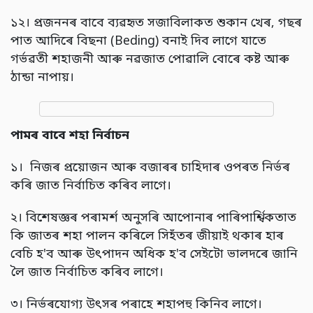
১২। প্ৰজননৰ বাবে ব্যৱহৃত সজাবিলাকত শুকান খেৰ, গছৰ
পাত আদিৰে বিছনা (Beding) বনাই দিব লাগে যাতে
গৰ্ভৱতী শহাজনী আৰু নৱজাত পোৱালি বোৰে কষ্ট আৰু
ঠান্ডা নাপায়।
পামৰ বাবে শহা নিৰ্বাচন
১। নিজৰ প্ৰয়োজন আৰু বজাৰৰ চাহিদাৰ ওপৰত নিৰ্ভৰ
কৰি জাত নিৰ্বাচিত কৰিব লাগে।
২। বিশেষজ্ঞৰ পৰামৰ্শ অনুসৰি আপোনাৰ পাৰিপাৰ্শ্বিকতাত
কি জাতৰ শহা পালন কৰিলে সিহঁতৰ জীয়াই থকাৰ হাৰ
বেচি হ'ব আৰু উৎপাদন অধিক হ'ব সেইটো ভালদৰে জানি
লৈ জাত নিৰ্বাচিত কৰিব লাগে।
৩। নিৰ্ভৰযোগ্য উৎসৰ পৰাহে শহাপহু কিনিব লাগে।