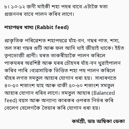
৮। ১০-১২ জনী মাইকী শহা পহুৰ বাবে এটাকৈ মতা
প্ৰজননৰ বাবে পালন কৰিব লাগে।
শহাপহুৰ খাদ্য (
Rabbit feed)
প্ৰাকৃতিক পৰিৱেশত শহাপহুৱে ঘাঁহ-বন, গছৰ পাত, শস্য,
তল সৰা গছৰ গুটি আৰু ফল আদি খাই জীয়াই থাকে। ইহঁত
তৃণভোজী প্ৰাণী। ঘৰত তাকৰীয়াকৈ পালন কৰিলে
পাকঘৰৰ অৱশিষ্ট আৰু ঘৰৰ চৌহদৰ ঘাঁহ-বন খুৱাইপালন
কৰিব পাৰি ।ব্যৱসায়িক ভিত্তিত শহা পহু পালন কৰিলে
ঘাঁহৰ লগত সমতুল আহাৰ যোগান ধৰা হয়। সাধাৰণতে
৪০-৫০ শতাংশ ঘাহ আৰু বাকী ৫০-৬০ শতাংশ সমতুল
আহাৰ যোগান ধৰিব লাগে। সমতুল আহাৰ (Balanced
feed) বয়স আৰু অন্যান্য কাৰকৰ ওপৰত নিৰ্ভৰ কৰি
বেলেগ বেলেগকৈ তৈয়াৰ কৰি যোগান ধৰা হয়।
কৰ্মশ্ৰী
,
ডাঃ অম্বিকা ডেকা