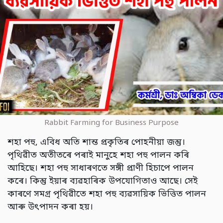
Rabbit Farming for Business Purpose
শহা পহু, এবিধ অতি শান্ত প্ৰকৃতিৰ পোহনীয়া জন্তু।
পৃথিৱীত অতীতৰে পৰাই মানুহে শহা পহু পালন কৰি
আহিছে। শহা পহু সাধাৰণতে সঙ্গী প্ৰাণী হিচাপে পালন
কৰে। কিন্তু ইয়াৰ ব্যৱহাৰিক উপযোগিতাও আছে। সেই
কাৰণে সমগ্ৰ পৃথিৱীতে শহা পহু ব্যৱসায়িক ভিত্তিত পালন
আৰু উৎপাদন কৰা হয়।