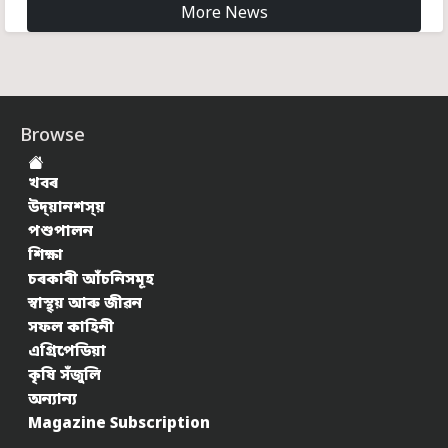
More News
Browse
খবৰ
উদ্য়ানশস্য়
পশুপালন
শিক্ষা
চৰকাৰী আঁচনিসমূহ
স্বাস্থ্য় আৰু জীৱন
সফল কাহিনী
এগ্ৰিপেডিয়া
কৃষি সঁজুলি
অন্যান্য
Magazine Subscription