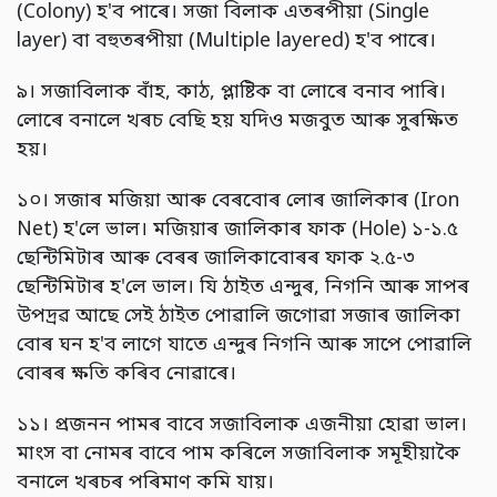
(Colony) হ'ব পাৰে। সজা বিলাক এতৰপীয়া (Single
layer) বা বহুতৰপীয়া (Multiple layered) হ'ব পাৰে।
৯। সজাবিলাক বাঁহ, কাঠ, প্লাষ্টিক বা লোৰে বনাব পাৰি।
লোৰে বনালে খৰচ বেছি হয় যদিও মজবুত আৰু সুৰক্ষিত
হয়।
১০। সজাৰ মজিয়া আৰু বেৰবোৰ লোৰ জালিকাৰ (Iron
Net) হ'লে ভাল। মজিয়াৰ জালিকাৰ ফাক (Hole) ১-১.৫
ছেন্টিমিটাৰ আৰু বেৰৰ জালিকাবোৰৰ ফাক ২.৫-৩
ছেন্টিমিটাৰ হ'লে ভাল। যি ঠাইত এন্দুৰ, নিগনি আৰু সাপৰ
উপদ্ৰৱ আছে সেই ঠাইত পোৱালি জগোৱা সজাৰ জালিকা
বোৰ ঘন হ'ব লাগে যাতে এন্দুৰ নিগনি আৰু সাপে পোৱালি
বোৰৰ ক্ষতি কৰিব নোৱাৰে।
১১। প্ৰজনন পামৰ বাবে সজাবিলাক এজনীয়া হোৱা ভাল।
মাংস বা নোমৰ বাবে পাম কৰিলে সজাবিলাক সমূহীয়াকৈ
বনালে খৰচৰ পৰিমাণ কমি যায়।