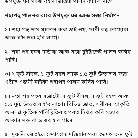
উপযুক্ত ঘৰ সাজি বহল ভিত্তিত পালন কৰিব লাগে।
শহাপহু পালনৰ বাবে উপযুক্ত ঘৰ আৰু সজা নিৰ্মাণ-
১। শহা পহু পাম স্হাপন কৰা ঠাই ওখ, পানী বন্ধ নোহোৱা
আৰু ৰ'দ পৰা হ'ব লাগে।
২। শহা পহু ঘৰৰ মজিয়া আৰু সজা দুইটাতেই পালন কৰিব
পাৰি।
৩। ২ ফুট দীঘল, ১ ফুট বহল আৰু ১.৫ ফুট উচ্চতাৰ সজা
এটাত এজনী মাইকী শহাপহু পালন কৰিব পাৰি।
৪। মতা শহাপহুৰ সজাটো ২ ফুট দীঘল, ২ ফুট বহল আৰু
১.৫ ফুট উচ্চতাৰ হ'ব লাগে। বিভিন্ন জাত, শৰীৰৰ আকৃতি
আৰু প্ৰাকৃতিক পৰিস্থিতিৰ ওপৰত নিৰ্ভৰ কৰি সজাৰ
আকাৰ সৰু বা ডাঙৰ হ'ব পাৰে।
৫। মূকলি ঘৰ হ'লে সজাবোৰ মজিয়াৰ পৰা কমেও ৩-৪ ফুট