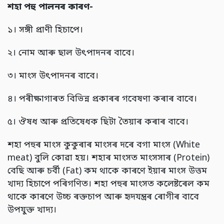
শহা পহু পালনৰ কাৰণ-
১। সঙ্গী প্ৰাণী হিচাপে।
২। নোম আৰু ছাল উৎপাদনৰ বাবে।
৩। মাংস উৎপাদনৰ বাবে।
৪। পৰীক্ষাগাৰত বিভিন্ন প্ৰকাৰৰ গবেষণা কৰাৰ বাবে।
৫। ঔষধ আৰু প্ৰতিষেধক ছিটা তৈয়াৰ কৰাৰ বাবে।
শহা পহুৰ মাংস কুকুৰাৰ মাংসৰ দৰে বগা মাংস (White
meat) বুলি কোৱা হয়। শহাৰ মাংসত মাংসসাৰ (Protein)
বেছি আৰু চৰ্বী (Fat) কম থাকে কাৰণে ইয়াৰ মাংস উত্তম
খাদ্য হিচাপে পৰিগণিত। শহা পহুৰ মাংসত কলেষ্টৰেল কম
থাকে কাৰণে উচ্চ ৰক্তচাপ আৰু হৃদযন্ত্ৰৰ ৰোগীৰ বাবে
উপযুক্ত খাদ্য।