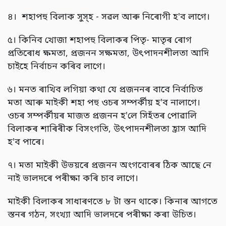
৪। শহাপহু বিলাক সুস্হ - সৱল আৰু নিৰোগী হ'ব লাগে।
৫। কিনিব খোজা শহাপহু বিলাকৰ পিতৃ- মাতৃৰ ৰোগ
প্ৰতিৰোধ ক্ষমতা, প্ৰজনন সক্ষমতা, উৎপাদনশীলতা আদি
চাইহে নিৰ্বাচন কৰিব লাগে।
৬। মনত ৰাখিব লগিয়া কথা যে প্ৰজননৰ বাবে নিৰ্বাচিত
মতা আৰু মাইকী শহা পহু ওচৰ সম্পৰ্কীয় হ'ব নালাগে।
ওচৰ সম্পৰ্কীয়ৰ মাজত প্ৰজনন হ'লে সিহঁতৰ পোৱালি
বিলাকৰ শাৰিৰীক বিসংগতি, উৎপাদনশীলতা হ্ৰাস আদি
হ'ব পাৰে।
৭। মতা মাইকী উভয়ৰে প্ৰজনন অংগবোৰৰ ঠিক আছে নে
নাই ভালদৰে পৰীক্ষা কৰি চাব লাগে।
মাইকী বিলাকৰ সাধাৰণতে ৮ টা স্তন থাকে। কিনাৰ আগতে
স্তনৰ গঠন, সংখ্যা আদি ভালদৰে পৰীক্ষা কৰা উচিত।