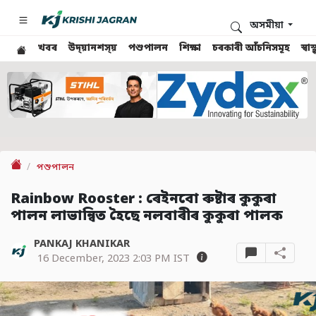
অসমীয়া
খবৰ
উদ্য়ানশস্য়
পশুপালন
শিক্ষা
চৰকাৰী আঁচনিসমূহ
স্ব
পশুপালন
Rainbow Rooster : ৰেইনবো ৰুষ্টাৰ কুকুৰা
পালন লাভান্বিত হৈছে নলবাৰীৰ কুকুৰা পালক
PANKAJ KHANIKAR
16 December, 2023 2:03 PM IST