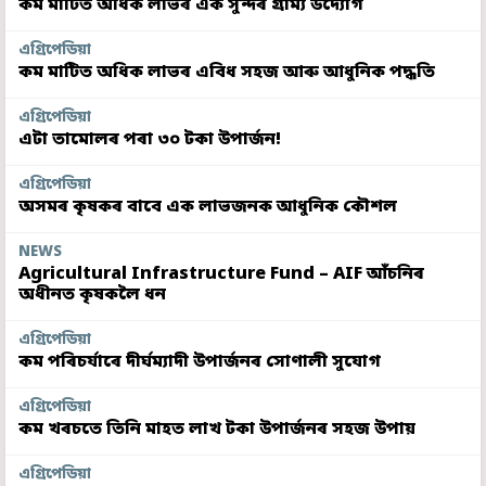
কম মাটিত অধিক লাভৰ এক সুন্দৰ গ্ৰাম্য উদ্যোগ
এগ্ৰিপেডিয়া
কম মাটিত অধিক লাভৰ এবিধ সহজ আৰু আধুনিক পদ্ধতি
এগ্ৰিপেডিয়া
এটা তামোলৰ পৰা ৩০ টকা উপাৰ্জন!
এগ্ৰিপেডিয়া
অসমৰ কৃষকৰ বাবে এক লাভজনক আধুনিক কৌশল
NEWS
Agricultural Infrastructure Fund – AIF আঁচনিৰ
অধীনত কৃষকলৈ ধন
এগ্ৰিপেডিয়া
কম পৰিচৰ্যাৰে দীৰ্ঘম্যাদী উপাৰ্জনৰ সোণালী সুযোগ
এগ্ৰিপেডিয়া
কম খৰচতে তিনি মাহত লাখ টকা উপাৰ্জনৰ সহজ উপায়
এগ্ৰিপেডিয়া