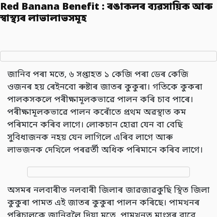
Red Banana Benefit : ৰঙাকলৰ ব্যৱসায়িক আৰু
স্বাস্থ্যৰ লাভালাভসমূহ
জানিব পৰা মতে, ৬ সপ্তাহত ১ কেজি পৰা ডেৰ কেজি
ওজনৰ হয় ৰেইনবো ৰুষ্টাৰ জাতৰ কুকুৰা। গতিকে কুকৰা
পালকসকলে পৰীক্ষামূলকভাৱে পালন কৰি চাব পাৰে।
পৰীক্ষামূলকভাৱে পালন কৰোঁতে প্ৰথম অৱস্থাত কম
পৰিমানে কৰিব লাগে। লোকচান হোৱা যেন বা বেছি
সুবিধাজনক নহয় যেন লাগিলে এৰিব লাগে আৰু
লাভজনক দেখিলে পৰৱৰ্তী অধিক পৰিমানে কৰিব লাগে।
অসমৰ নলবাৰীত নলবাৰী জিলাৰ জাৱজাৱকুছি স্থিত জিলা
কুকুৰা পামত এই জাতৰ কুকুৰা পালন কৰিছে। পামখনৰ
পৰিচালকে জানিবলৈ দিয়া মতে, পামখনত মাংসৰ বাবে