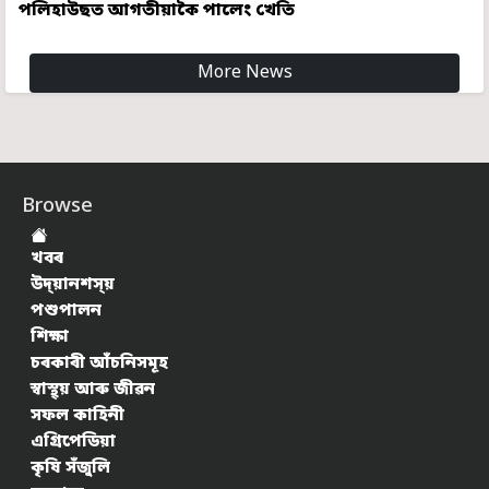
পলিহাউছত আগতীয়াকৈ পালেং খেতি
More News
Browse
খবৰ
উদ্য়ানশস্য়
পশুপালন
শিক্ষা
চৰকাৰী আঁচনিসমূহ
স্বাস্থ্য় আৰু জীৱন
সফল কাহিনী
এগ্ৰিপেডিয়া
কৃষি সঁজুলি