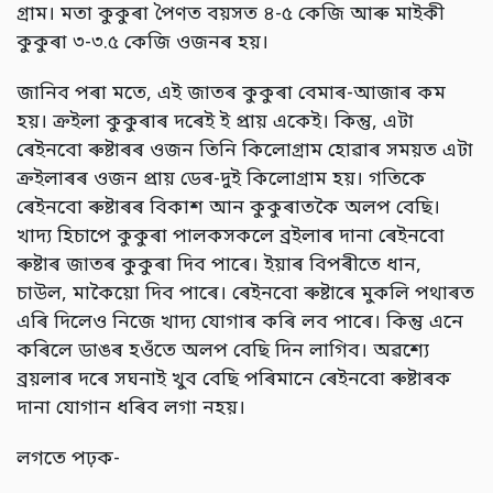
গ্ৰাম। মতা কুকুৰা পৈণত বয়সত ৪-৫ কেজি আৰু মাইকী
কুকুৰা ৩-৩.৫ কেজি ওজনৰ হয়।
জানিব পৰা মতে, এই জাতৰ কুকুৰা বেমাৰ-আজাৰ কম
হয়। ক্ৰইলা কুকুৰাৰ দৰেই ই প্ৰায় একেই। কিন্তু, এটা
ৰেইনবো ৰুষ্টাৰৰ ওজন তিনি কিলোগ্ৰাম হোৱাৰ সময়ত এটা
ক্ৰইলাৰৰ ওজন প্ৰায় ডেৰ-দুই কিলোগ্ৰাম হয়। গতিকে
ৰেইনবো ৰুষ্টাৰৰ বিকাশ আন কুকুৰাতকৈ অলপ বেছি।
খাদ্য হিচাপে কুকুৰা পালকসকলে ব্ৰইলাৰ দানা ৰেইনবো
ৰুষ্টাৰ জাতৰ কুকুৰা দিব পাৰে। ইয়াৰ বিপৰীতে ধান,
চাউল, মাকৈয়ো দিব পাৰে। ৰেইনবো ৰুষ্টাৰে মুকলি পথাৰত
এৰি দিলেও নিজে খাদ্য যোগাৰ কৰি লব পাৰে। কিন্তু এনে
কৰিলে ডাঙৰ হওঁতে অলপ বেছি দিন লাগিব। অৱশ্যে
ব্ৰয়লাৰ দৰে সঘনাই খুব বেছি পৰিমানে ৰেইনবো ৰুষ্টাৰক
দানা যোগান ধৰিব লগা নহয়।
লগতে পঢ়ক-