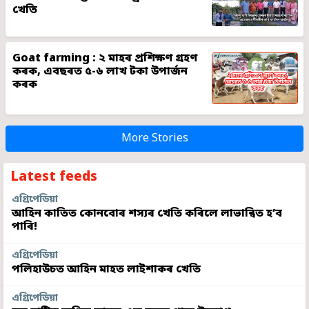
খেতি
Goat farming : ২ মাহৰ প্ৰশিক্ষণ গ্ৰহণ
কৰক, এবছৰত ৫-৬ লাখ টকা উপাৰ্জন
কৰক
More Stories
Latest feeds
এগ্ৰিপেডিয়া
আহিন কাতিত কোনবোৰ শস্যৰ খেতি কৰিলে লাভান্বিত হ’ব
পাৰি!
এগ্ৰিপেডিয়া
পলিহাউচত আহিন মাহত লাইশাকৰ খেতি
এগ্ৰিপেডিয়া