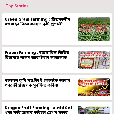
Top Stories
Green Gram Farming : গ্ৰীষ্মকালীন
মগুমাহৰ বিজ্ঞানসন্মত কৃষি প্ৰণালী
Prawn Farming : ব্যৱসায়িক ভিত্তিত
মিছামাছ পালন আৰু ইয়াৰ লাভালাভ
বহনক্ষম কৃষি পদ্ধতি! ই কেনেকৈ আমাৰ
পৰৱৰ্তী প্ৰজন্মক সুৰক্ষিত কৰিব!
Dragon Fruit Farming : ৩ লাখ টকা
খৰচ কৰি আৰম্ভ কৰিলে ড্ৰেগন ফলৰ