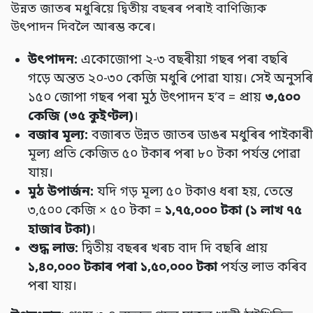
উন্নত জাতৰ মধুৰিয়ে দ্বিতীয় বছৰৰ পৰাই বাণিজ্যিক
উৎপাদন দিবলৈ আৰম্ভ কৰে।
উৎপাদন:
একোজোপা ২-৩ বছৰীয়া গছৰ পৰা বছৰি
গড়ে অন্তত ২০-৩০ কেজি মধুৰি পোৱা যায়। সেই অনুসৰি
১৫০ জোপা গছৰ পৰা মুঠ উৎপাদন হ’ব = প্ৰায়
৩,
৫০০
কেজি (
৩৫
কুইণ্টল)
।
বজাৰ
মূল্য:
বজাৰত উন্নত জাতৰ ডাঙৰ মধুৰিৰ পাইকাৰী
মূল্য প্ৰতি কেজিত ৫০ টকাৰ পৰা ৮০ টকা পৰ্যন্ত পোৱা
যায়।
মুঠ
উপাৰ্জন:
যদি গড় মূল্য ৫০ টকাও ধৰা হয়, তেন্তে
৩,৫০০ কেজি × ৫০ টকা =
১,
৭৫,
০০০
টকা (
১
লাখ
৭৫
হাজাৰ
টকা)
।
শুদ্ধ
লাভ:
দ্বিতীয় বছৰৰ খৰচ বাদ দি বছৰি প্ৰায়
১,
৪০,
০০০
টকাৰ
পৰা
১,
৫০,
০০০
টকা
পৰ্যন্ত লাভ কৰিব
পৰা যায়।