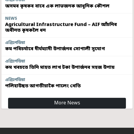
এগ্ৰিপেডিয়া
অসমৰ কৃষকৰ বাবে এক লাভজনক আধুনিক কৌশল
NEWS
Agricultural Infrastructure Fund – AIF আঁচনিৰ
অধীনত কৃষকলৈ ধন
এগ্ৰিপেডিয়া
কম পৰিচৰ্যাৰে দীৰ্ঘম্যাদী উপাৰ্জনৰ সোণালী সুযোগ
এগ্ৰিপেডিয়া
কম খৰচতে তিনি মাহত লাখ টকা উপাৰ্জনৰ সহজ উপায়
এগ্ৰিপেডিয়া
পলিহাউছত আগতীয়াকৈ পালেং খেতি
More News