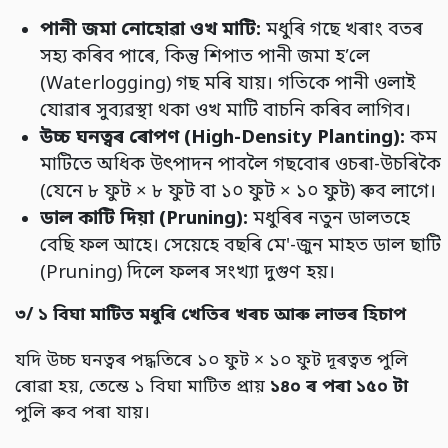
পানী
জমা
নোহোৱা
ওখ
মাটি:
মধুৰি গছে খৰাং বতৰ
সহ্য কৰিব পাৰে, কিন্তু শিপাত পানী জমা হ’লে
(Waterlogging) গছ মৰি যায়। গতিকে পানী ওলাই
যোৱাৰ সুব্যৱস্থা থকা ওখ মাটি বাচনি কৰিব লাগিব।
উচ্চ
ঘনত্বৰ
ৰোপণ (High-Density Planting):
কম
মাটিতে অধিক উৎপাদন পাবলৈ গছবোৰ ওচৰা-উচৰিকৈ
(যেনে ৮ ফুট × ৮ ফুট বা ১০ ফুট × ১০ ফুট) ৰুব লাগে।
ডাল
কাটি
দিয়া (Pruning):
মধুৰিৰ নতুন ডালতহে
বেছি ফল আহে। সেয়েহে বছৰি মে'-জুন মাহত ডাল ছাটি
(Pruning) দিলে ফলৰ সংখ্যা দুগুণ হয়।
৩/
১
বিঘা
মাটিত
মধুৰি
খেতিৰ
খৰচ
আৰু
লাভৰ
হিচাপ
যদি উচ্চ ঘনত্বৰ পদ্ধতিৰে ১০ ফুট × ১০ ফুট দূৰত্বত পুলি
ৰোৱা হয়, তেন্তে ১ বিঘা মাটিত প্ৰায়
১৪০
ৰ
পৰা
১৫০
টা
পুলি ৰুব পৰা যায়।