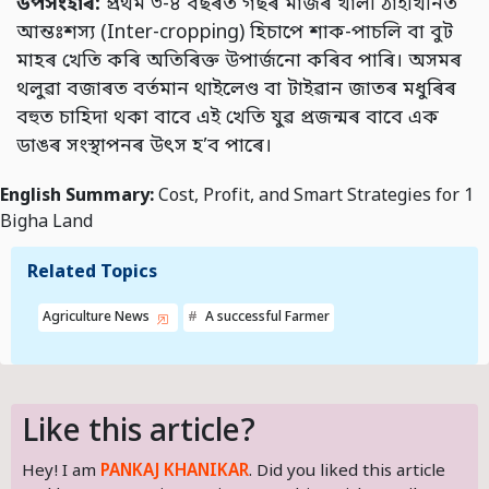
উপসংহাৰ:
প্ৰথম ৩-৪ বছৰত গছৰ মাজৰ খালী ঠাইখিনিত
আন্তঃশস্য (Inter-cropping) হিচাপে শাক-পাচলি বা বুট
মাহৰ খেতি কৰি অতিৰিক্ত উপাৰ্জনো কৰিব পাৰি। অসমৰ
থলুৱা বজাৰত বৰ্তমান থাইলেণ্ড বা টাইৱান জাতৰ মধুৰিৰ
বহুত চাহিদা থকা বাবে এই খেতি যুৱ প্ৰজন্মৰ বাবে এক
ডাঙৰ সংস্থাপনৰ উৎস হ’ব পাৰে।
English Summary:
Cost, Profit, and Smart Strategies for 1
Bigha Land
Related Topics
Agriculture News
A successful Farmer
Like this article?
Hey! I am
PANKAJ KHANIKAR
. Did you liked this article