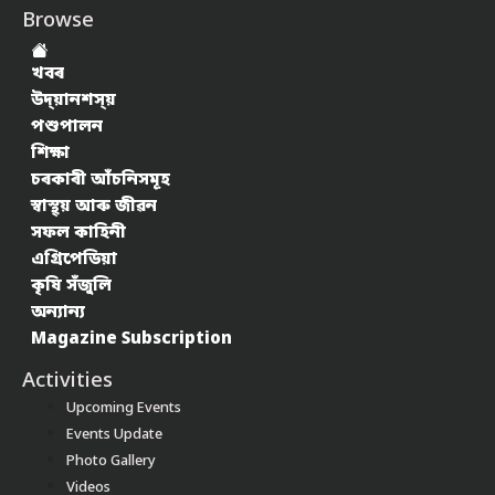
Browse
খবৰ
উদ্য়ানশস্য়
পশুপালন
শিক্ষা
চৰকাৰী আঁচনিসমূহ
স্বাস্থ্য় আৰু জীৱন
সফল কাহিনী
এগ্ৰিপেডিয়া
কৃষি সঁজুলি
অন্যান্য
Magazine Subscription
Activities
Upcoming Events
Events Update
Photo Gallery
Videos