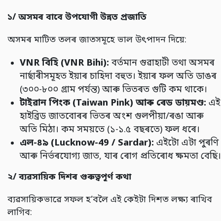
১/
অসমৰ
বাবে
উপযোগী
উন্নত
প্ৰজাতি
অসমৰ মাটিত তলৰ জাতসমূহে ভাল উৎপাদন দিয়ে:
VNR
বিহি (VNR Bihi):
বৰ্তমান গুৱাহাটী তথা অসমৰ
নাৰ্ছাৰীসমূহত ইয়াৰ চাহিদা বহুত। ইয়াৰ ফল অতি ডাঙৰ
(৩০০-৮০০ গ্ৰাম পৰ্যন্ত) আৰু ভিতৰত গুটি কম থাকে।
টাইৱান
পিংক (Taiwan Pink)
আৰু
ৰেড
ডায়মণ্ড:
এই
হাইব্ৰিড জাতবোৰৰ ভিতৰ অংশ গুলপীয়া/ৰঙা আৰু
অতি মিঠা। কম সময়তে (১-১.৫ বছৰতে) ফল ধৰে।
এল-
৪৯ (Lucknow-49 / Sardar):
এইটো এটা পুৰণি
আৰু নিৰ্ভৰযোগ্য জাত, যাৰ ৰোগ প্ৰতিৰোধ ক্ষমতা বেছি।
২/
ব্যৱসায়িক
দিশৰ
গুৰুত্বপূৰ্ণ
কথা
ব্যৱসায়িকভাৱে সফল হ’বলৈ এই কেইটা দিশত লক্ষ্য ৰাখিব
লাগিব: