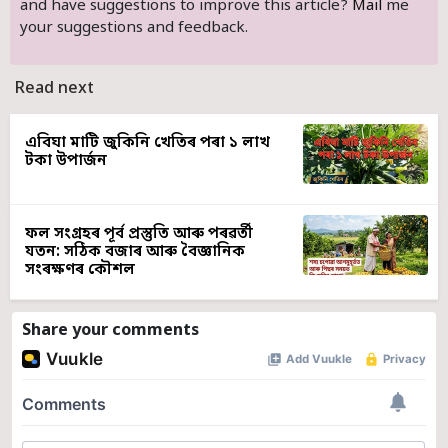
and have suggestions to improve this article?
Mail
me
your suggestions and feedback.
Read next
এবিঘা মাটি জুকিনি খেতিৰ পৰা ১ লাখ
টকা উপাৰ্জন
ফল সংগ্ৰহৰ পূৰ্ব প্ৰস্তুতি আৰু পৰৱৰ্তী
যতন: সঠিক বজাৰ আৰু বৈজ্ঞানিক
সংৰক্ষণৰ কৌশল
Share your comments