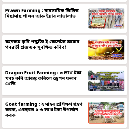
Prawn Farming : ব্যৱসায়িক ভিত্তিত
মিছামাছ পালন আৰু ইয়াৰ লাভালাভ
বহনক্ষম কৃষি পদ্ধতি! ই কেনেকৈ আমাৰ
পৰৱৰ্তী প্ৰজন্মক সুৰক্ষিত কৰিব!
Dragon Fruit Farming : ৩ লাখ টকা
খৰচ কৰি আৰম্ভ কৰিলে ড্ৰেগন ফলৰ
খেতি
Goat farming : ২ মাহৰ প্ৰশিক্ষণ গ্ৰহণ
কৰক, এবছৰত ৫-৬ লাখ টকা উপাৰ্জন
কৰক