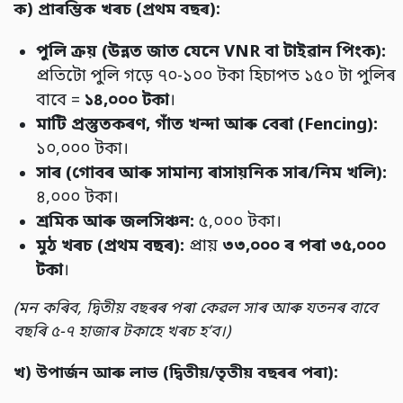
ক)
প্ৰাৰম্ভিক
খৰচ (
প্ৰথম
বছৰ):
পুলি
ক্ৰয় (
উন্নত
জাত
যেনে VNR
বা
টাইৱান
পিংক):
প্ৰতিটো পুলি গড়ে ৭০-১০০ টকা হিচাপত ১৫০ টা পুলিৰ
বাবে =
১৪,
০০০
টকা
।
মাটি
প্ৰস্তুতকৰণ,
গাঁত
খন্দা
আৰু
বেৰা (Fencing):
১০,০০০ টকা।
সাৰ (
গোবৰ
আৰু
সামান্য
ৰাসায়নিক
সাৰ/
নিম
খলি):
৪,০০০ টকা।
শ্ৰমিক
আৰু
জলসিঞ্চন:
৫,০০০ টকা।
মুঠ
খৰচ (
প্ৰথম
বছৰ):
প্ৰায়
৩৩,
০০০
ৰ
পৰা
৩৫,
০০০
টকা
।
(
মন
কৰিব,
দ্বিতীয়
বছৰৰ
পৰা
কেৱল
সাৰ
আৰু
যতনৰ
বাবে
বছৰি
৫-
৭
হাজাৰ
টকাহে
খৰচ
হ’
ব।)
খ)
উপাৰ্জন
আৰু
লাভ (
দ্বিতীয়/
তৃতীয়
বছৰৰ
পৰা):