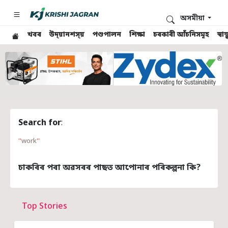
অসমীয়া
খবৰ
উদ্য়ানশস্য়
পশুপালন
শিক্ষা
চৰকাৰী আঁচনিসমূহ
স্ব
Search for
:
work
চাকৰিৰ পৰা অৱসৰৰ পাছত আপোনাৰ পৰিকল্পনা কি?
Top Stories