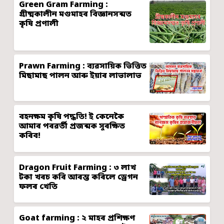
Green Gram Farming :
গ্ৰীষ্মকালীন মগুমাহৰ বিজ্ঞানসন্মত
কৃষি প্ৰণালী
Prawn Farming : ব্যৱসায়িক ভিত্তিত
মিছামাছ পালন আৰু ইয়াৰ লাভালাভ
বহনক্ষম কৃষি পদ্ধতি! ই কেনেকৈ
আমাৰ পৰৱৰ্তী প্ৰজন্মক সুৰক্ষিত
কৰিব!
Dragon Fruit Farming : ৩ লাখ
টকা খৰচ কৰি আৰম্ভ কৰিলে ড্ৰেগন
ফলৰ খেতি
Goat farming : ২ মাহৰ প্ৰশিক্ষণ