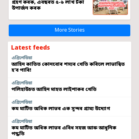
গ্ৰহণ কৰক, এবছৰত ৫-৬ লাখ টকা
উপাৰ্জন কৰক
More Stories
Latest feeds
এগ্ৰিপেডিয়া
আহিন কাতিত কোনবোৰ শস্যৰ খেতি কৰিলে লাভান্বিত
হ’ব পাৰি!
এগ্ৰিপেডিয়া
পলিহাউচত আহিন মাহত লাইশাকৰ খেতি
এগ্ৰিপেডিয়া
কম মাটিত অধিক লাভৰ এক সুন্দৰ গ্ৰাম্য উদ্যোগ
এগ্ৰিপেডিয়া
কম মাটিত অধিক লাভৰ এবিধ সহজ আৰু আধুনিক
পদ্ধতি