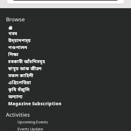
Browse
খবৰ
উদ্য়ানশস্য়
পশুপালন
শিক্ষা
চৰকাৰী আঁচনিসমূহ
স্বাস্থ্য় আৰু জীৱন
সফল কাহিনী
এগ্ৰিপেডিয়া
কৃষি সঁজুলি
অন্যান্য
Magazine Subscription
Activities
Upcoming Events
Events Update