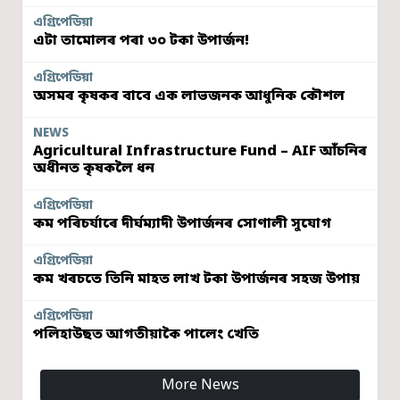
এগ্ৰিপেডিয়া
এটা তামোলৰ পৰা ৩০ টকা উপাৰ্জন!
এগ্ৰিপেডিয়া
অসমৰ কৃষকৰ বাবে এক লাভজনক আধুনিক কৌশল
NEWS
Agricultural Infrastructure Fund – AIF আঁচনিৰ
অধীনত কৃষকলৈ ধন
এগ্ৰিপেডিয়া
কম পৰিচৰ্যাৰে দীৰ্ঘম্যাদী উপাৰ্জনৰ সোণালী সুযোগ
এগ্ৰিপেডিয়া
কম খৰচতে তিনি মাহত লাখ টকা উপাৰ্জনৰ সহজ উপায়
এগ্ৰিপেডিয়া
পলিহাউছত আগতীয়াকৈ পালেং খেতি
More News