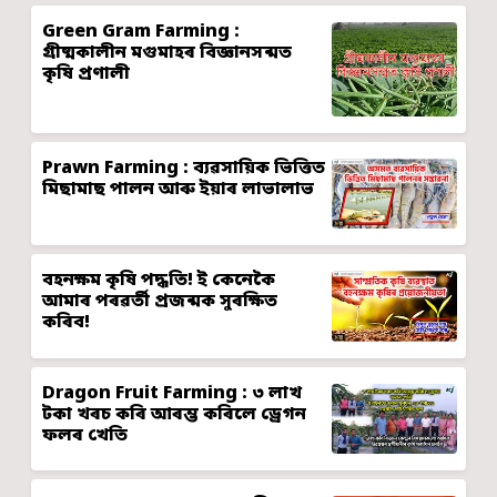
Green Gram Farming :
গ্ৰীষ্মকালীন মগুমাহৰ বিজ্ঞানসন্মত
কৃষি প্ৰণালী
Prawn Farming : ব্যৱসায়িক ভিত্তিত
মিছামাছ পালন আৰু ইয়াৰ লাভালাভ
বহনক্ষম কৃষি পদ্ধতি! ই কেনেকৈ
আমাৰ পৰৱৰ্তী প্ৰজন্মক সুৰক্ষিত
কৰিব!
Dragon Fruit Farming : ৩ লাখ
টকা খৰচ কৰি আৰম্ভ কৰিলে ড্ৰেগন
ফলৰ খেতি