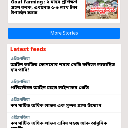
Goat farming : ২ মাহৰ প্ৰশিক্ষণ
গ্ৰহণ কৰক, এবছৰত ৫-৬ লাখ টকা
উপাৰ্জন কৰক
More Stories
Latest feeds
এগ্ৰিপেডিয়া
আহিন কাতিত কোনবোৰ শস্যৰ খেতি কৰিলে লাভান্বিত
হ’ব পাৰি!
এগ্ৰিপেডিয়া
পলিহাউচত আহিন মাহত লাইশাকৰ খেতি
এগ্ৰিপেডিয়া
কম মাটিত অধিক লাভৰ এক সুন্দৰ গ্ৰাম্য উদ্যোগ
এগ্ৰিপেডিয়া
কম মাটিত অধিক লাভৰ এবিধ সহজ আৰু আধুনিক