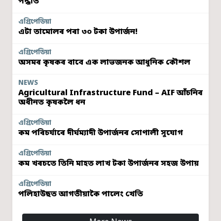
পদ্ধতি
এগ্ৰিপেডিয়া
এটা তামোলৰ পৰা ৩০ টকা উপাৰ্জন!
এগ্ৰিপেডিয়া
অসমৰ কৃষকৰ বাবে এক লাভজনক আধুনিক কৌশল
NEWS
Agricultural Infrastructure Fund – AIF আঁচনিৰ
অধীনত কৃষকলৈ ধন
এগ্ৰিপেডিয়া
কম পৰিচৰ্যাৰে দীৰ্ঘম্যাদী উপাৰ্জনৰ সোণালী সুযোগ
এগ্ৰিপেডিয়া
কম খৰচতে তিনি মাহত লাখ টকা উপাৰ্জনৰ সহজ উপায়
এগ্ৰিপেডিয়া
পলিহাউছত আগতীয়াকৈ পালেং খেতি