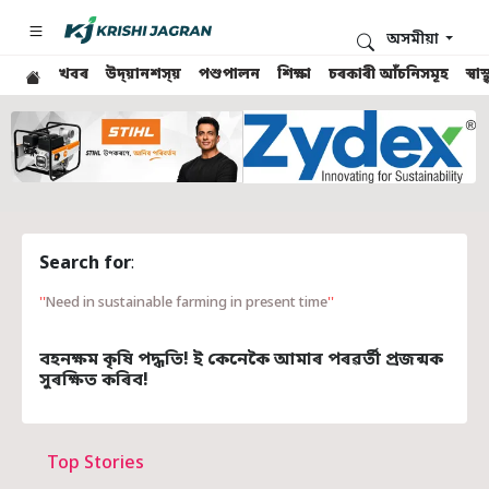
অসমীয়া
খবৰ
উদ্য়ানশস্য়
পশুপালন
শিক্ষা
চৰকাৰী আঁচনিসমূহ
স্ব
Search for
:
Need in sustainable farming in present time
বহনক্ষম কৃষি পদ্ধতি! ই কেনেকৈ আমাৰ পৰৱৰ্তী প্ৰজন্মক
সুৰক্ষিত কৰিব!
Top Stories