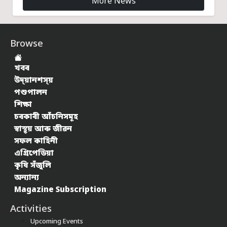
More News
Browse
খবৰ
উদ্য়ানশস্য়
পশুপালন
শিক্ষা
চৰকাৰী আঁচনিসমূহ
স্বাস্থ্য় আৰু জীৱন
সফল কাহিনী
এগ্ৰিপেডিয়া
কৃষি সঁজুলি
অন্যান্য
Magazine Subscription
Activities
Upcoming Events