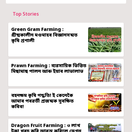
Top Stories
Green Gram Farming :
গ্ৰীষ্মকালীন মগুমাহৰ বিজ্ঞানসন্মত
কৃষি প্ৰণালী
Prawn Farming : ব্যৱসায়িক ভিত্তিত
মিছামাছ পালন আৰু ইয়াৰ লাভালাভ
বহনক্ষম কৃষি পদ্ধতি! ই কেনেকৈ
আমাৰ পৰৱৰ্তী প্ৰজন্মক সুৰক্ষিত
কৰিব!
Dragon Fruit Farming : ৩ লাখ
টকা খৰচ কৰি আৰম্ভ কৰিলে ড্ৰেগন