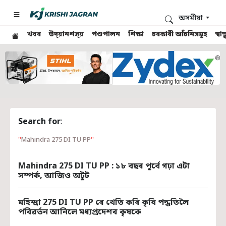
অসমীয়া
খবৰ
উদ্য়ানশস্য়
পশুপালন
শিক্ষা
চৰকাৰী আঁচনিসমূহ
স্ব
Search for
:
Mahindra 275 DI TU PP
Mahindra 275 DI TU PP : ১৮ বছৰ পূৰ্বে গঢ়া এটা
সম্পৰ্ক, আজিও অটুট
মহিন্দ্ৰা 275 DI TU PP ৰে খেতি কৰি কৃষি পদ্ধতিলৈ
পৰিৱৰ্তন আনিলে মধ্যপ্ৰদেশৰ কৃষকে