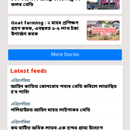
ফলৰ খেতি
Goat farming : ২ মাহৰ প্ৰশিক্ষণ
গ্ৰহণ কৰক, এবছৰত ৫-৬ লাখ টকা
উপাৰ্জন কৰক
More Stories
Latest feeds
এগ্ৰিপেডিয়া
আহিন কাতিত কোনবোৰ শস্যৰ খেতি কৰিলে লাভান্বিত
হ’ব পাৰি!
এগ্ৰিপেডিয়া
পলিহাউচত আহিন মাহত লাইশাকৰ খেতি
এগ্ৰিপেডিয়া
কম মাটিত অধিক লাভৰ এক সুন্দৰ গ্ৰাম্য উদ্যোগ