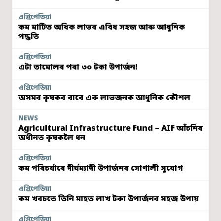
এগ্ৰিপেডিয়া
কম মাটিত অধিক লাভৰ এবিধ সহজ আৰু আধুনিক
পদ্ধতি
এগ্ৰিপেডিয়া
এটা তামোলৰ পৰা ৩০ টকা উপাৰ্জন!
এগ্ৰিপেডিয়া
অসমৰ কৃষকৰ বাবে এক লাভজনক আধুনিক কৌশল
NEWS
Agricultural Infrastructure Fund – AIF আঁচনিৰ
অধীনত কৃষকলৈ ধন
এগ্ৰিপেডিয়া
কম পৰিচৰ্যাৰে দীৰ্ঘম্যাদী উপাৰ্জনৰ সোণালী সুযোগ
এগ্ৰিপেডিয়া
কম খৰচতে তিনি মাহত লাখ টকা উপাৰ্জনৰ সহজ উপায়
এগ্ৰিপেডিয়া