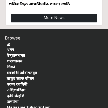
পলিহাউছত আগতীয়াকৈ পালেং খেতি
More News
Browse
খবৰ
উদ্য়ানশস্য়
পশুপালন
শিক্ষা
চৰকাৰী আঁচনিসমূহ
স্বাস্থ্য় আৰু জীৱন
সফল কাহিনী
এগ্ৰিপেডিয়া
কৃষি সঁজুলি
অন্যান্য
Magazine Subscription