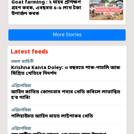
Goat farming : ২ মাহৰ প্ৰশিক্ষণ
গ্ৰহণ কৰক, এবছৰত ৫-৬ লাখ টকা
উপাৰ্জন কৰক
More Stories
Latest feeds
সফল কাহিনী
Krishna Kanta Doley: ৩ বছৰতে শাক-পাচলি আৰু
মিশ্ৰিত খেতিৰে নিদৰ্শন
এগ্ৰিপেডিয়া
আহিন কাতিত কোনবোৰ শস্যৰ খেতি কৰিলে লাভান্বিত
হ’ব পাৰি!
এগ্ৰিপেডিয়া
পলিহাউচত আহিন মাহত লাইশাকৰ খেতি
এগ্ৰিপেডিয়া