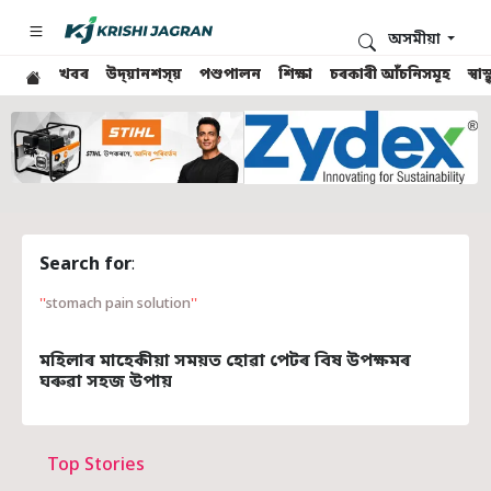
অসমীয়া
খবৰ
উদ্য়ানশস্য়
পশুপালন
শিক্ষা
চৰকাৰী আঁচনিসমূহ
স্ব
Search for
:
stomach pain solution
মহিলাৰ মাহেকীয়া সময়ত হোৱা পেটৰ বিষ উপক্ষমৰ
ঘৰুৱা সহজ উপায়
Top Stories