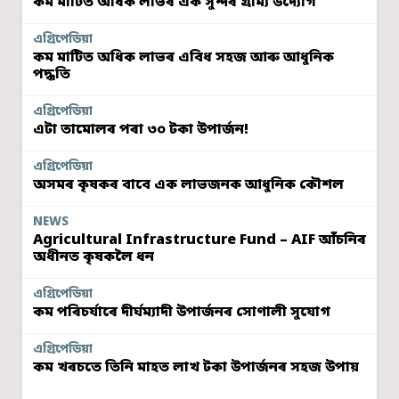
কম মাটিত অধিক লাভৰ এক সুন্দৰ গ্ৰাম্য উদ্যোগ
এগ্ৰিপেডিয়া
কম মাটিত অধিক লাভৰ এবিধ সহজ আৰু আধুনিক
পদ্ধতি
এগ্ৰিপেডিয়া
এটা তামোলৰ পৰা ৩০ টকা উপাৰ্জন!
এগ্ৰিপেডিয়া
অসমৰ কৃষকৰ বাবে এক লাভজনক আধুনিক কৌশল
NEWS
Agricultural Infrastructure Fund – AIF আঁচনিৰ
অধীনত কৃষকলৈ ধন
এগ্ৰিপেডিয়া
কম পৰিচৰ্যাৰে দীৰ্ঘম্যাদী উপাৰ্জনৰ সোণালী সুযোগ
এগ্ৰিপেডিয়া
কম খৰচতে তিনি মাহত লাখ টকা উপাৰ্জনৰ সহজ উপায়