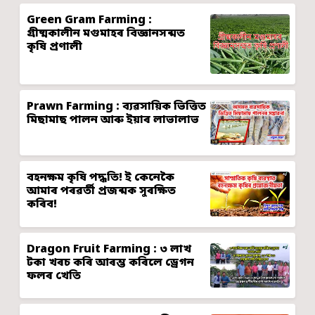
Green Gram Farming :
গ্ৰীষ্মকালীন মগুমাহৰ বিজ্ঞানসন্মত
কৃষি প্ৰণালী
Prawn Farming : ব্যৱসায়িক ভিত্তিত
মিছামাছ পালন আৰু ইয়াৰ লাভালাভ
বহনক্ষম কৃষি পদ্ধতি! ই কেনেকৈ
আমাৰ পৰৱৰ্তী প্ৰজন্মক সুৰক্ষিত
কৰিব!
Dragon Fruit Farming : ৩ লাখ
টকা খৰচ কৰি আৰম্ভ কৰিলে ড্ৰেগন
ফলৰ খেতি