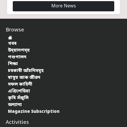
More News
Browse
খবৰ
উদ্য়ানশস্য়
পশুপালন
শিক্ষা
চৰকাৰী আঁচনিসমূহ
স্বাস্থ্য় আৰু জীৱন
সফল কাহিনী
এগ্ৰিপেডিয়া
কৃষি সঁজুলি
অন্যান্য
Magazine Subscription
Activities