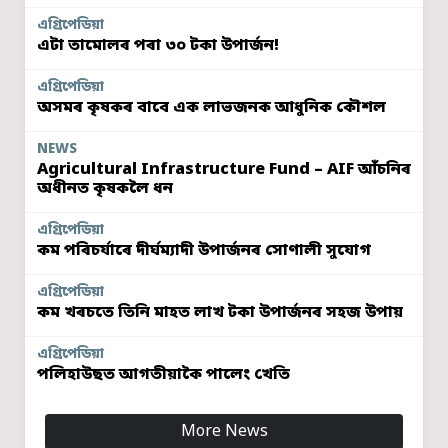
এগ্ৰিপেডিয়া
এটা তামোলৰ পৰা ৩০ টকা উপাৰ্জন!
এগ্ৰিপেডিয়া
অসমৰ কৃষকৰ বাবে এক লাভজনক আধুনিক কৌশল
NEWS
Agricultural Infrastructure Fund – AIF আঁচনিৰ
অধীনত কৃষকলৈ ধন
এগ্ৰিপেডিয়া
কম পৰিচৰ্যাৰে দীৰ্ঘম্যাদী উপাৰ্জনৰ সোণালী সুযোগ
এগ্ৰিপেডিয়া
কম খৰচতে তিনি মাহত লাখ টকা উপাৰ্জনৰ সহজ উপায়
এগ্ৰিপেডিয়া
পলিহাউছত আগতীয়াকৈ পালেং খেতি
More News