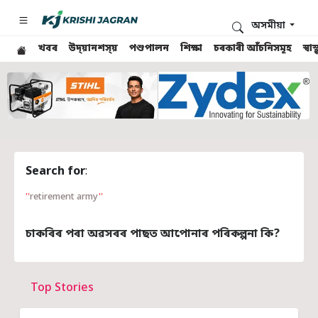
অসমীয়া
খবৰ
উদ্য়ানশস্য়
পশুপালন
শিক্ষা
চৰকাৰী আঁচনিসমূহ
স্ব
Search for
:
retirement army
চাকৰিৰ পৰা অৱসৰৰ পাছত আপোনাৰ পৰিকল্পনা কি?
Top Stories