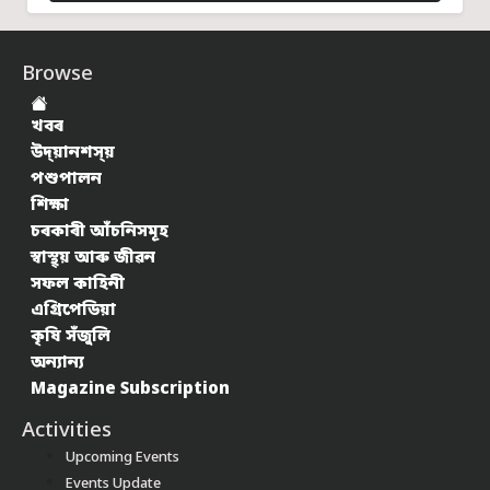
Browse
খবৰ
উদ্য়ানশস্য়
পশুপালন
শিক্ষা
চৰকাৰী আঁচনিসমূহ
স্বাস্থ্য় আৰু জীৱন
সফল কাহিনী
এগ্ৰিপেডিয়া
কৃষি সঁজুলি
অন্যান্য
Magazine Subscription
Activities
Upcoming Events
Events Update