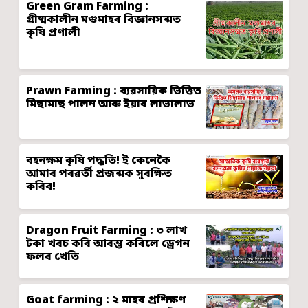
Green Gram Farming :
গ্ৰীষ্মকালীন মগুমাহৰ বিজ্ঞানসন্মত
কৃষি প্ৰণালী
Prawn Farming : ব্যৱসায়িক ভিত্তিত
মিছামাছ পালন আৰু ইয়াৰ লাভালাভ
বহনক্ষম কৃষি পদ্ধতি! ই কেনেকৈ
আমাৰ পৰৱৰ্তী প্ৰজন্মক সুৰক্ষিত
কৰিব!
Dragon Fruit Farming : ৩ লাখ
টকা খৰচ কৰি আৰম্ভ কৰিলে ড্ৰেগন
ফলৰ খেতি
Goat farming : ২ মাহৰ প্ৰশিক্ষণ