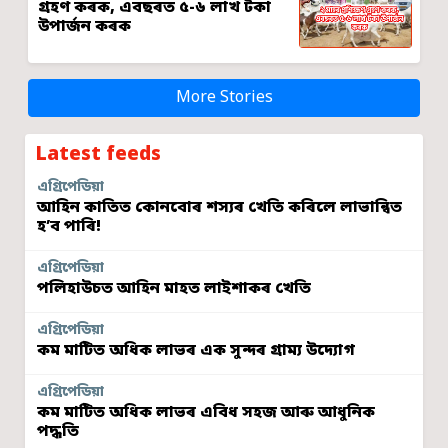
গ্ৰহণ কৰক, এবছৰত ৫-৬ লাখ টকা
উপাৰ্জন কৰক
More Stories
Latest feeds
এগ্ৰিপেডিয়া
আহিন কাতিত কোনবোৰ শস্যৰ খেতি কৰিলে লাভান্বিত
হ’ব পাৰি!
এগ্ৰিপেডিয়া
পলিহাউচত আহিন মাহত লাইশাকৰ খেতি
এগ্ৰিপেডিয়া
কম মাটিত অধিক লাভৰ এক সুন্দৰ গ্ৰাম্য উদ্যোগ
এগ্ৰিপেডিয়া
কম মাটিত অধিক লাভৰ এবিধ সহজ আৰু আধুনিক
পদ্ধতি