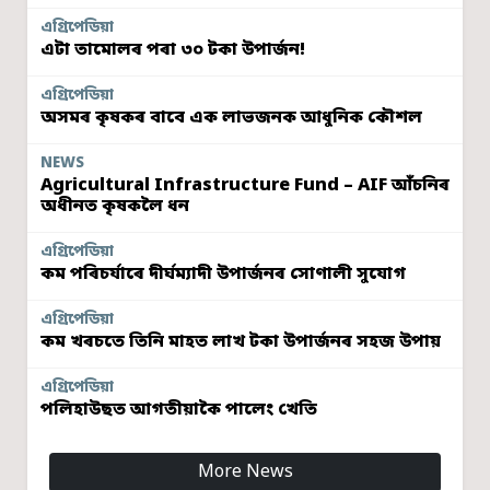
এগ্ৰিপেডিয়া
এটা তামোলৰ পৰা ৩০ টকা উপাৰ্জন!
এগ্ৰিপেডিয়া
অসমৰ কৃষকৰ বাবে এক লাভজনক আধুনিক কৌশল
NEWS
Agricultural Infrastructure Fund – AIF আঁচনিৰ
অধীনত কৃষকলৈ ধন
এগ্ৰিপেডিয়া
কম পৰিচৰ্যাৰে দীৰ্ঘম্যাদী উপাৰ্জনৰ সোণালী সুযোগ
এগ্ৰিপেডিয়া
কম খৰচতে তিনি মাহত লাখ টকা উপাৰ্জনৰ সহজ উপায়
এগ্ৰিপেডিয়া
পলিহাউছত আগতীয়াকৈ পালেং খেতি
More News