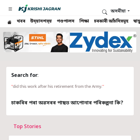
অসমীয়া
খবৰ
উদ্য়ানশস্য়
পশুপালন
শিক্ষা
চৰকাৰী আঁচনিসমূহ
স্ব
Search for
:
did this work after his retirement from the Army.
চাকৰিৰ পৰা অৱসৰৰ পাছত আপোনাৰ পৰিকল্পনা কি?
Top Stories