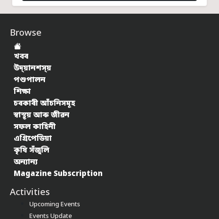
Browse
খবৰ
উদ্য়ানশস্য়
পশুপালন
শিক্ষা
চৰকাৰী আঁচনিসমূহ
স্বাস্থ্য় আৰু জীৱন
সফল কাহিনী
এগ্ৰিপেডিয়া
কৃষি সঁজুলি
অন্যান্য
Magazine Subscription
Activities
Upcoming Events
Events Update