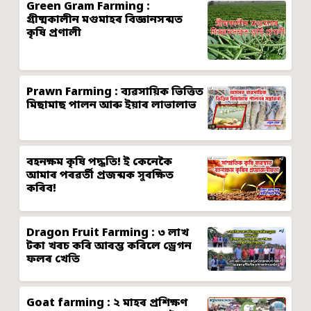
Green Gram Farming :
গ্ৰীষ্মকালীন মগুমাহৰ বিজ্ঞানসন্মত
কৃষি প্ৰণালী
Prawn Farming : ব্যৱসায়িক ভিত্তিত
মিছামাছ পালন আৰু ইয়াৰ লাভালাভ
বহনক্ষম কৃষি পদ্ধতি! ই কেনেকৈ
আমাৰ পৰৱৰ্তী প্ৰজন্মক সুৰক্ষিত
কৰিব!
Dragon Fruit Farming : ৩ লাখ
টকা খৰচ কৰি আৰম্ভ কৰিলে ড্ৰেগন
ফলৰ খেতি
Goat farming : ২ মাহৰ প্ৰশিক্ষণ