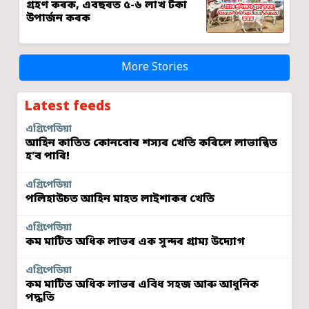
গ্ৰহণ কৰক, এবছৰত ৫-৬ লাখ টকা
উপাৰ্জন কৰক
More Stories
Latest feeds
এগ্ৰিপেডিয়া
আহিন কাতিত কোনবোৰ শস্যৰ খেতি কৰিলে লাভান্বিত
হ’ব পাৰি!
এগ্ৰিপেডিয়া
পলিহাউচত আহিন মাহত লাইশাকৰ খেতি
এগ্ৰিপেডিয়া
কম মাটিত অধিক লাভৰ এক সুন্দৰ গ্ৰাম্য উদ্যোগ
এগ্ৰিপেডিয়া
কম মাটিত অধিক লাভৰ এবিধ সহজ আৰু আধুনিক
পদ্ধতি