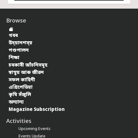
Browse
খবৰ
উদ্য়ানশস্য়
পশুপালন
শিক্ষা
চৰকাৰী আঁচনিসমূহ
স্বাস্থ্য় আৰু জীৱন
সফল কাহিনী
এগ্ৰিপেডিয়া
কৃষি সঁজুলি
অন্যান্য
Magazine Subscription
Activities
Upcoming Events
Events Update