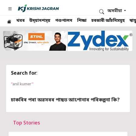
অসমীয়া
খবৰ
উদ্য়ানশস্য়
পশুপালন
শিক্ষা
চৰকাৰী আঁচনিসমূহ
স্ব
Search for
:
anil kumer
চাকৰিৰ পৰা অৱসৰৰ পাছত আপোনাৰ পৰিকল্পনা কি?
Top Stories