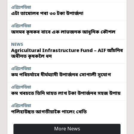
এগ্ৰিপেডিয়া
এটা তামোলৰ পৰা ৩০ টকা উপাৰ্জন!
এগ্ৰিপেডিয়া
অসমৰ কৃষকৰ বাবে এক লাভজনক আধুনিক কৌশল
NEWS
Agricultural Infrastructure Fund – AIF আঁচনিৰ
অধীনত কৃষকলৈ ধন
এগ্ৰিপেডিয়া
কম পৰিচৰ্যাৰে দীৰ্ঘম্যাদী উপাৰ্জনৰ সোণালী সুযোগ
এগ্ৰিপেডিয়া
কম খৰচতে তিনি মাহত লাখ টকা উপাৰ্জনৰ সহজ উপায়
এগ্ৰিপেডিয়া
পলিহাউছত আগতীয়াকৈ পালেং খেতি
More News