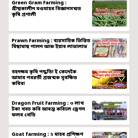
Green Gram Farming :
গ্ৰীষ্মকালীন মগুমাহৰ বিজ্ঞানসন্মত
কৃষি প্ৰণালী
Prawn Farming : ব্যৱসায়িক ভিত্তিত
মিছামাছ পালন আৰু ইয়াৰ লাভালাভ
বহনক্ষম কৃষি পদ্ধতি! ই কেনেকৈ
আমাৰ পৰৱৰ্তী প্ৰজন্মক সুৰক্ষিত
কৰিব!
Dragon Fruit Farming : ৩ লাখ
টকা খৰচ কৰি আৰম্ভ কৰিলে ড্ৰেগন
ফলৰ খেতি
Goat farming : ২ মাহৰ প্ৰশিক্ষণ