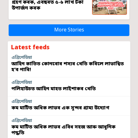
গ্ৰহণ কৰক, এবছৰত ৫-৬ লাখ টকা
উপাৰ্জন কৰক
More Stories
Latest feeds
এগ্ৰিপেডিয়া
আহিন কাতিত কোনবোৰ শস্যৰ খেতি কৰিলে লাভান্বিত
হ’ব পাৰি!
এগ্ৰিপেডিয়া
পলিহাউচত আহিন মাহত লাইশাকৰ খেতি
এগ্ৰিপেডিয়া
কম মাটিত অধিক লাভৰ এক সুন্দৰ গ্ৰাম্য উদ্যোগ
এগ্ৰিপেডিয়া
কম মাটিত অধিক লাভৰ এবিধ সহজ আৰু আধুনিক
পদ্ধতি