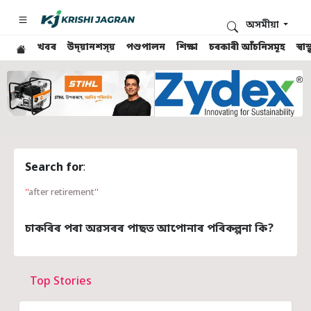
অসমীয়া
খবৰ
উদ্য়ানশস্য়
পশুপালন
শিক্ষা
চৰকাৰী আঁচনিসমূহ
স্ব
Search for
:
after retirement
চাকৰিৰ পৰা অৱসৰৰ পাছত আপোনাৰ পৰিকল্পনা কি?
Top Stories