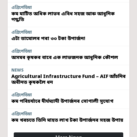
এগ্ৰিপেডিয়া
কম মাটিত অধিক লাভৰ এবিধ সহজ আৰু আধুনিক
পদ্ধতি
এগ্ৰিপেডিয়া
এটা তামোলৰ পৰা ৩০ টকা উপাৰ্জন!
এগ্ৰিপেডিয়া
অসমৰ কৃষকৰ বাবে এক লাভজনক আধুনিক কৌশল
NEWS
Agricultural Infrastructure Fund – AIF আঁচনিৰ
অধীনত কৃষকলৈ ধন
এগ্ৰিপেডিয়া
কম পৰিচৰ্যাৰে দীৰ্ঘম্যাদী উপাৰ্জনৰ সোণালী সুযোগ
এগ্ৰিপেডিয়া
কম খৰচতে তিনি মাহত লাখ টকা উপাৰ্জনৰ সহজ উপায়