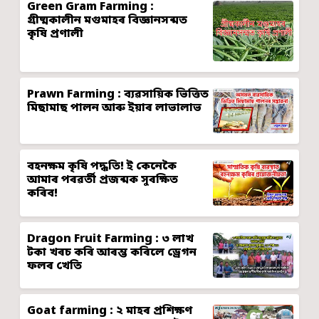
Green Gram Farming :
গ্ৰীষ্মকালীন মগুমাহৰ বিজ্ঞানসন্মত
কৃষি প্ৰণালী
Prawn Farming : ব্যৱসায়িক ভিত্তিত
মিছামাছ পালন আৰু ইয়াৰ লাভালাভ
বহনক্ষম কৃষি পদ্ধতি! ই কেনেকৈ
আমাৰ পৰৱৰ্তী প্ৰজন্মক সুৰক্ষিত
কৰিব!
Dragon Fruit Farming : ৩ লাখ
টকা খৰচ কৰি আৰম্ভ কৰিলে ড্ৰেগন
ফলৰ খেতি
Goat farming : ২ মাহৰ প্ৰশিক্ষণ