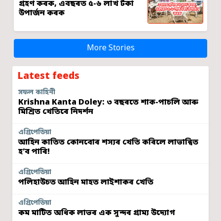
গ্ৰহণ কৰক, এবছৰত ৫-৬ লাখ টকা
উপাৰ্জন কৰক
More Stories
Latest feeds
সফল কাহিনী
Krishna Kanta Doley: ৩ বছৰতে শাক-পাচলি আৰু
মিশ্ৰিত খেতিৰে নিদৰ্শন
এগ্ৰিপেডিয়া
আহিন কাতিত কোনবোৰ শস্যৰ খেতি কৰিলে লাভান্বিত
হ’ব পাৰি!
এগ্ৰিপেডিয়া
পলিহাউচত আহিন মাহত লাইশাকৰ খেতি
এগ্ৰিপেডিয়া
কম মাটিত অধিক লাভৰ এক সুন্দৰ গ্ৰাম্য উদ্যোগ