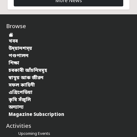
More News
Browse
খবৰ
উদ্য়ানশস্য়
পশুপালন
শিক্ষা
চৰকাৰী আঁচনিসমূহ
স্বাস্থ্য় আৰু জীৱন
সফল কাহিনী
এগ্ৰিপেডিয়া
কৃষি সঁজুলি
অন্যান্য
Magazine Subscription
Activities
Upcoming Events